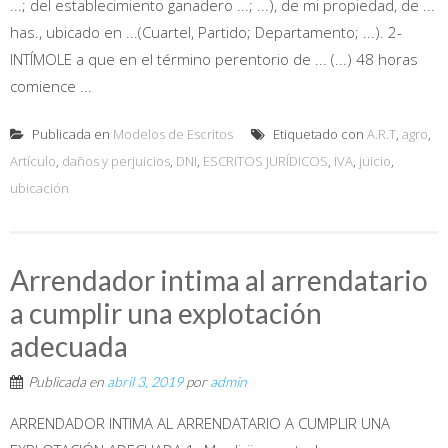
...; del establecimiento ganadero ...; ...), de mi propiedad, de ...
has., ubicado en ...(Cuartel, Partido; Departamento; ...). 2-
INTÍMOLE a que en el término perentorio de ... (...) 48 horas
comience ...
Publicada en
Modelos de Escritos
Etiquetado con
A.R.T
,
agro
,
Artículo
,
daños y perjuicios
,
DNI
,
ESCRITOS JURÍDICOS
,
IVA
,
juicio
,
ubicación
Arrendador intima al arrendatario
a cumplir una explotación
adecuada
Publicada en
abril 3, 2019
por
admin
ARRENDADOR INTIMA AL ARRENDATARIO A CUMPLIR UNA