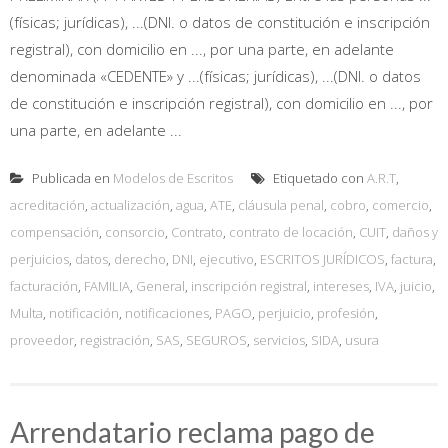
(físicas; jurídicas), ...(DNI. o datos de constitución e inscripción
registral), con domicilio en ..., por una parte, en adelante
denominada «CEDENTE» y ...(físicas; jurídicas), ...(DNI. o datos
de constitución e inscripción registral), con domicilio en ..., por
una parte, en adelante ...
Publicada en
Modelos de Escritos
Etiquetado con
A.R.T
,
acreditación
,
actualización
,
agua
,
ATE
,
cláusula penal
,
cobro
,
comercio
,
compensación
,
consorcio
,
Contrato
,
contrato de locación
,
CUIT
,
daños y
perjuicios
,
datos
,
derecho
,
DNI
,
ejecutivo
,
ESCRITOS JURÍDICOS
,
factura
,
facturación
,
FAMILIA
,
General
,
inscripción registral
,
intereses
,
IVA
,
juicio
,
Multa
,
notificación
,
notificaciones
,
PAGO
,
perjuicio
,
profesión
,
proveedor
,
registración
,
SAS
,
SEGUROS
,
servicios
,
SIDA
,
usura
Arrendatario reclama pago de