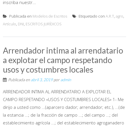
inscriba nuestr...
Publicada en
Modelos de Escritos
Etiquetado con
A.R.T
,
agro
,
Artículo
,
DNI
,
ESCRITOS JURÍDICOS
Arrendador intima al arrendatario
a explotar el campo respetando
usos y costumbres locales
Publicada en
abril 3, 2019
por
admin
ARRENDADOR INTIMA AL ARRENDATARIO A EXPLOTAR EL
CAMPO RESPETANDO «USOS Y COSTUMBRES LOCALES» 1- Me
dirijo a usted como ...(aparcero dador; arrendador; etc.), ...(de
la estancia ...; de la fracción de campo ...; del campo ...; del
establecimiento agrícola ...; del establecimiento agroganadero