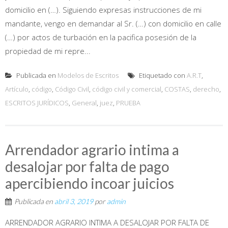
domicilio en (…). Siguiendo expresas instrucciones de mi
mandante, vengo en demandar al Sr. (…) con domicilio en calle
(…) por actos de turbación en la pacifica posesión de la
propiedad de mi repre...
Publicada en
Modelos de Escritos
Etiquetado con
A.R.T
,
Artículo
,
código
,
Código Civil
,
código civil y comercial
,
COSTAS
,
derecho
,
ESCRITOS JURÍDICOS
,
General
,
juez
,
PRUEBA
Arrendador agrario intima a
desalojar por falta de pago
apercibiendo incoar juicios
Publicada en
abril 3, 2019
por
admin
ARRENDADOR AGRARIO INTIMA A DESALOJAR POR FALTA DE