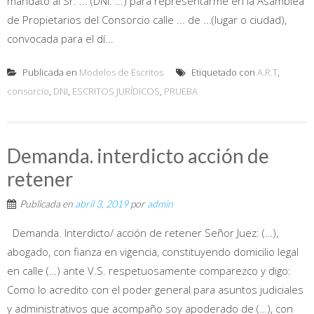
mandato al Sr. ... (DNI. ...) para representarme en la Asamblea
de Propietarios del Consorcio calle ... de ...(lugar o ciudad),
convocada para el dí...
Publicada en
Modelos de Escritos
Etiquetado con
A.R.T
,
consorcio
,
DNI
,
ESCRITOS JURÍDICOS
,
PRUEBA
Demanda. interdicto acción de
retener
Publicada en
abril 3, 2019
por
admin
Demanda. Interdicto/ acción de retener Señor Juez: (…),
abogado, con fianza en vigencia, constituyendo domicilio legal
en calle (…) ante V.S. respetuosamente comparezco y digo:
Como lo acredito con el poder general para asuntos judiciales
y administrativos que acompaño soy apoderado de (…), con