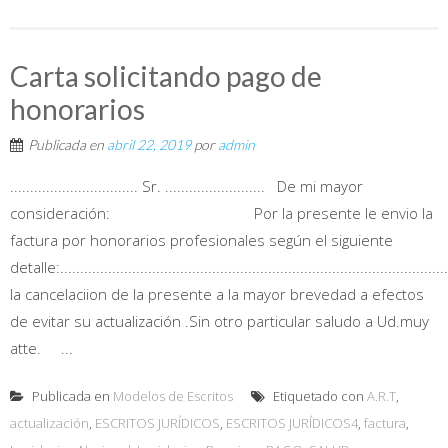
Carta solicitando pago de
honorarios
Publicada en
abril 22, 2019
por
admin
................................ Sr. ......................... De mi mayor
consideración: Por la presente le envio la
factura por honorarios profesionales según el siguiente
detalle:...............................................................................................
la cancelaciion de la presente a la mayor brevedad a efectos
de evitar su actualización .Sin otro particular saludo a Ud.muy
atte. ...
Publicada en
Modelos de Escritos
Etiquetado con
A.R.T
,
actualización
,
ESCRITOS JURÍDICOS
,
ESCRITOS JURÍDICOS4
,
factura
,