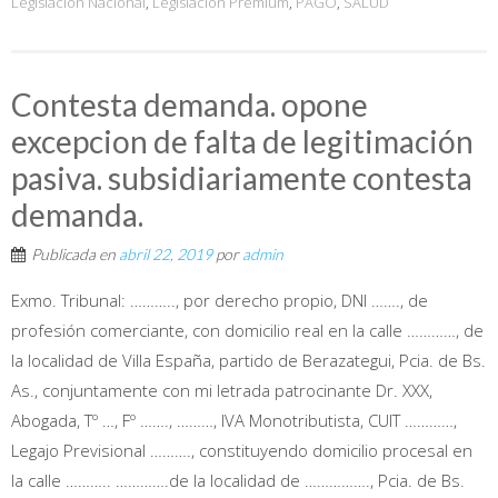
Legislacion Nacional
,
Legislacion Premium
,
PAGO
,
SALUD
Contesta demanda. opone
excepcion de falta de legitimación
pasiva. subsidiariamente contesta
demanda.
Publicada en
abril 22, 2019
por
admin
Exmo. Tribunal: ……….., por derecho propio, DNI ……., de
profesión comerciante, con domicilio real en la calle …………, de
la localidad de Villa España, partido de Berazategui, Pcia. de Bs.
As., conjuntamente con mi letrada patrocinante Dr. XXX,
Abogada, Tº …, Fº ……., ………, IVA Monotributista, CUIT …………,
Legajo Previsional ………., constituyendo domicilio procesal en
la calle ……….. ………….de la localidad de ……………., Pcia. de Bs.