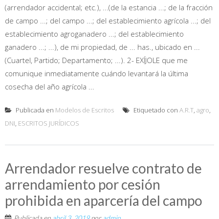
(arrendador accidental; etc.), ...(de la estancia ...; de la fracción
de campo ...; del campo ...; del establecimiento agrícola ...; del
establecimiento agroganadero ...; del establecimiento
ganadero ...; ...), de mi propiedad, de ... has., ubicado en ...
(Cuartel, Partido; Departamento; ...). 2- EXÍJOLE que me
comunique inmediatamente cuándo levantará la última
cosecha del año agrícola ...
Publicada en
Modelos de Escritos
Etiquetado con
A.R.T
,
agro
,
DNI
,
ESCRITOS JURÍDICOS
Arrendador resuelve contrato de
arrendamiento por cesión
prohibida en aparcería del campo
Publicada en
abril 3, 2019
por
admin