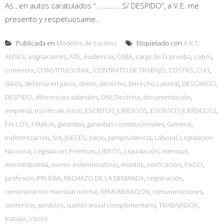
As., en autos caratulados “…………..S/ DESPIDO”, a V.E. me
presento y respetuosame...
Publicada en
Modelos de Escritos
Etiquetado con
A.R.T
,
ANSES
,
asignaciones
,
ATE
,
Audiencia
,
CABA
,
carga de la prueba
,
cobro
,
comercio
,
CONSTITUCIONAL
,
CONTRATO DE TRABAJO
,
COSTAS
,
CUIT
,
datos
,
defensa en juicio
,
demo
,
derecho
,
Derecho Laboral
,
DESCARGO
,
DESPIDO
,
diferencias salariales
,
DNI
,
Doctrina
,
documentación
,
empresa
,
escrito de inicio
,
ESCRITOS JURÍDICOS
,
ESCRITOS JURÍDICOS2
,
FALLOS
,
FAMILIA
,
garantías
,
garantías constitucionales
,
General
,
indemnización
,
IVA
,
JUECES
,
juicio
,
Jurisprudencia
,
Laboral
,
Legislacion
Nacional
,
Legislacion Premium
,
LIBROS
,
Liquidación
,
mensual
,
monotributista
,
monto indemnizatorio
,
montos
,
notificación
,
PAGO
,
profesión
,
PRUEBA
,
RECHAZO DE LA DEMANDA
,
registración
,
remuneración mensual normal
,
REMUNERACION
,
remuneraciones
,
sentencia
,
servicios
,
sueldo anual complementario
,
TRABAJADOR
,
trabajo
,
Varios