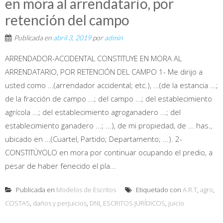
en mora al arrendatario, por
retención del campo
Publicada en
abril 3, 2019
por
admin
ARRENDADOR-ACCIDENTAL CONSTITUYE EN MORA AL
ARRENDATARIO, POR RETENCIÓN DEL CAMPO 1- Me dirijo a
usted como ...(arrendador accidental; etc.), ...(de la estancia ...;
de la fracción de campo ...; del campo ...; del establecimiento
agrícola ...; del establecimiento agroganadero ...; del
establecimiento ganadero ...; ...), de mi propiedad, de ... has.,
ubicado en ...(Cuartel, Partido; Departamento; ...). 2-
CONSTITÚYOLO en mora por continuar ocupando el predio, a
pesar de haber fenecido el pla...
Publicada en
Modelos de Escritos
Etiquetado con
A.R.T
,
agro
,
COSTAS
,
daños y perjuicios
,
DNI
,
ESCRITOS JURÍDICOS
,
juicio