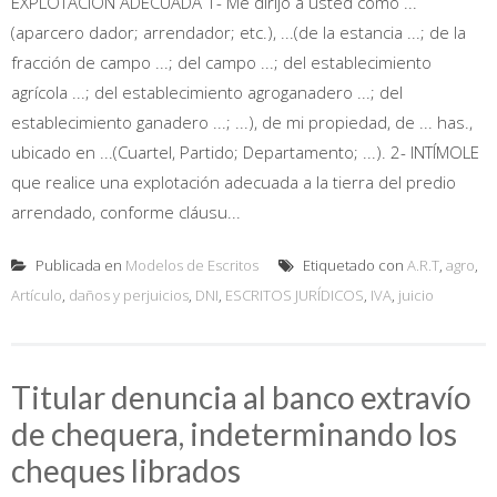
EXPLOTACIÓN ADECUADA 1- Me dirijo a usted como ...
(aparcero dador; arrendador; etc.), ...(de la estancia ...; de la
fracción de campo ...; del campo ...; del establecimiento
agrícola ...; del establecimiento agroganadero ...; del
establecimiento ganadero ...; ...), de mi propiedad, de ... has.,
ubicado en ...(Cuartel, Partido; Departamento; ...). 2- INTÍMOLE
que realice una explotación adecuada a la tierra del predio
arrendado, conforme cláusu...
Publicada en
Modelos de Escritos
Etiquetado con
A.R.T
,
agro
,
Artículo
,
daños y perjuicios
,
DNI
,
ESCRITOS JURÍDICOS
,
IVA
,
juicio
Titular denuncia al banco extravío
de chequera, indeterminando los
cheques librados