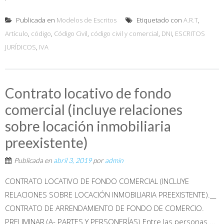
Publicada en
Modelos de Escritos
Etiquetado con
A.R.T
,
Artículo
,
código
,
Código Civil
,
código civil y comercial
,
DNI
,
ESCRITOS
JURÍDICOS
,
IVA
Contrato locativo de fondo
comercial (incluye relaciones
sobre locación inmobiliaria
preexistente)
Publicada en
abril 3, 2019
por
admin
CONTRATO LOCATIVO DE FONDO COMERCIAL (INCLUYE
RELACIONES SOBRE LOCACIÓN INMOBILIARIA PREEXISTENTE).__
CONTRATO DE ARRENDAMIENTO DE FONDO DE COMERCIO.
PRELIMINAR (A- PARTES Y PERSONERÍAS) Entre las personas ...