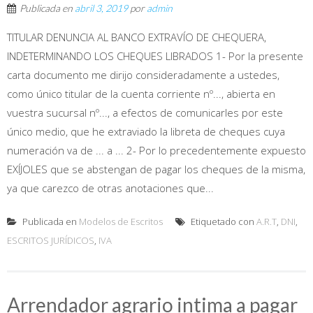
Publicada en
abril 3, 2019
por
admin
TITULAR DENUNCIA AL BANCO EXTRAVÍO DE CHEQUERA,
INDETERMINANDO LOS CHEQUES LIBRADOS 1- Por la presente
carta documento me dirijo consideradamente a ustedes,
como único titular de la cuenta corriente nº..., abierta en
vuestra sucursal nº..., a efectos de comunicarles por este
único medio, que he extraviado la libreta de cheques cuya
numeración va de ... a ... 2- Por lo precedentemente expuesto
EXÍJOLES que se abstengan de pagar los cheques de la misma,
ya que carezco de otras anotaciones que...
Publicada en
Modelos de Escritos
Etiquetado con
A.R.T
,
DNI
,
ESCRITOS JURÍDICOS
,
IVA
Arrendador agrario intima a pagar