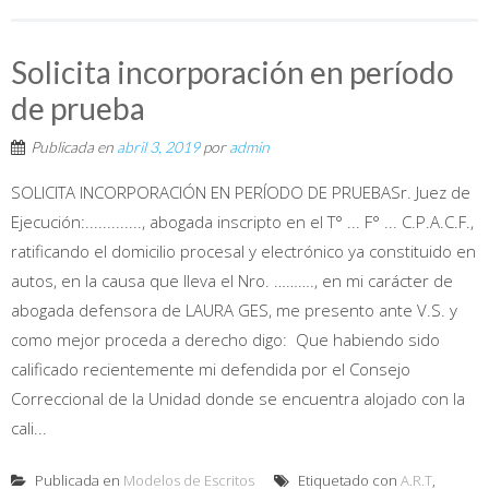
Solicita incorporación en período
de prueba
Publicada en
abril 3, 2019
por
admin
SOLICITA INCORPORACIÓN EN PERÍODO DE PRUEBASr. Juez de
Ejecución:............., abogada inscripto en el T° ... F° ... C.P.A.C.F.,
ratificando el domicilio procesal y electrónico ya constituido en
autos, en la causa que lleva el Nro. ………., en mi carácter de
abogada defensora de LAURA GES, me presento ante V.S. y
como mejor proceda a derecho digo: Que habiendo sido
calificado recientemente mi defendida por el Consejo
Correccional de la Unidad donde se encuentra alojado con la
cali...
Publicada en
Modelos de Escritos
Etiquetado con
A.R.T
,