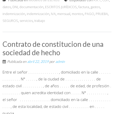
datos
,
DNI
,
documentación
,
ESCRITOS JURÍDICOS
,
factura
,
gastos
,
indemnización
,
indemnización
,
IVA
,
mensual
,
montos
,
PAGO
,
PRUEBA
,
SEGUROS
,
servicios
,
trabajo
Contrato de constitucion de una
sociedad de hecho
Publicada en
abril 22, 2019
por
admin
Entre el señor . . . . . . . . . . . . . . . , domiciliado en la calle . . . . . .
. . . . . . . . . N° . . . . . , de la ciudad de . . . . . . . . . . . . . . . de
estado civil . . . . . . . . . . , de años . . . . . de edad, de profesión .
. . . . . . . . . quien acredita identidad con . . . . . N° . . . . . . . . . . ,
el señor . . . . . . . . . . . . . . . domiciliado en la calle . . . . . . . . . . .
. . . . , de esta localidad, de estado civil . . . . . . . . . . en . . . . .
nupcia...