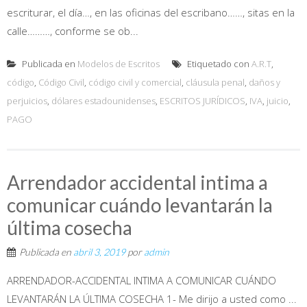
escriturar, el día…, en las oficinas del escribano……, sitas en la
calle………, conforme se ob...
Publicada en
Modelos de Escritos
Etiquetado con
A.R.T
,
código
,
Código Civil
,
código civil y comercial
,
cláusula penal
,
daños y
perjuicios
,
dólares estadounidenses
,
ESCRITOS JURÍDICOS
,
IVA
,
juicio
,
PAGO
Arrendador accidental intima a
comunicar cuándo levantarán la
última cosecha
Publicada en
abril 3, 2019
por
admin
ARRENDADOR-ACCIDENTAL INTIMA A COMUNICAR CUÁNDO
LEVANTARÁN LA ÚLTIMA COSECHA 1- Me dirijo a usted como ...