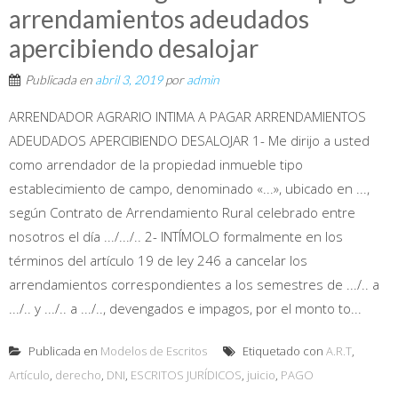
arrendamientos adeudados
apercibiendo desalojar
Publicada en
abril 3, 2019
por
admin
ARRENDADOR AGRARIO INTIMA A PAGAR ARRENDAMIENTOS
ADEUDADOS APERCIBIENDO DESALOJAR 1- Me dirijo a usted
como arrendador de la propiedad inmueble tipo
establecimiento de campo, denominado «...», ubicado en ...,
según Contrato de Arrendamiento Rural celebrado entre
nosotros el día .../.../.. 2- INTÍMOLO formalmente en los
términos del artículo 19 de ley 246 a cancelar los
arrendamientos correspondientes a los semestres de .../.. a
.../.. y .../.. a .../.., devengados e impagos, por el monto to...
Publicada en
Modelos de Escritos
Etiquetado con
A.R.T
,
Artículo
,
derecho
,
DNI
,
ESCRITOS JURÍDICOS
,
juicio
,
PAGO