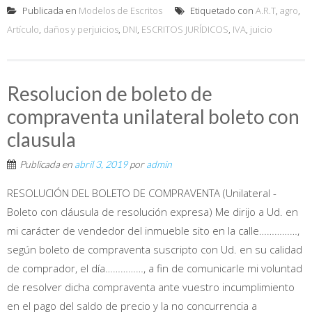
Publicada en
Modelos de Escritos
Etiquetado con
A.R.T
,
agro
,
Artículo
,
daños y perjuicios
,
DNI
,
ESCRITOS JURÍDICOS
,
IVA
,
juicio
Resolucion de boleto de
compraventa unilateral boleto con
clausula
Publicada en
abril 3, 2019
por
admin
RESOLUCIÓN DEL BOLETO DE COMPRAVENTA (Unilateral -
Boleto con cláusula de resolución expresa) Me dirijo a Ud. en
mi carácter de vendedor del inmueble sito en la calle……………,
según boleto de compraventa suscripto con Ud. en su calidad
de comprador, el día……………, a fin de comunicarle mi voluntad
de resolver dicha compraventa ante vuestro incumplimiento
en el pago del saldo de precio y la no concurrencia a