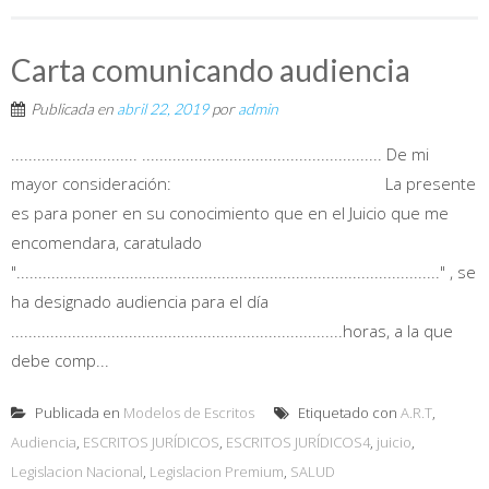
Carta comunicando audiencia
Publicada en
abril 22, 2019
por
admin
............................. ....................................................... De mi
mayor consideración: La presente
es para poner en su conocimiento que en el Juicio que me
encomendara, caratulado
"................................................................................................." , se
ha designado audiencia para el día
............................................................................horas, a la que
debe comp...
Publicada en
Modelos de Escritos
Etiquetado con
A.R.T
,
Audiencia
,
ESCRITOS JURÍDICOS
,
ESCRITOS JURÍDICOS4
,
juicio
,
Legislacion Nacional
,
Legislacion Premium
,
SALUD