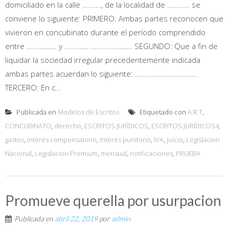
domiciliado en la calle ………., de la localidad de ………… se
conviene lo siguiente: PRIMERO: Ambas partes reconocen que
vivieron en concubinato durante el período comprendido
entre ……………. y …………. …………………. SEGUNDO: Que a fin de
liquidar la sociedad irregular precedentemente indicada
ambas partes acuerdan lo siguiente: ……………………………
TERCERO: En c...
Publicada en
Modelos de Escritos
Etiquetado con
A.R.T
,
CONCUBINATO
,
derecho
,
ESCRITOS JURÍDICOS
,
ESCRITOS JURÍDICOS4
,
gastos
,
interés compensatorio
,
interés punitorio
,
IVA
,
juicio
,
Legislacion
Nacional
,
Legislacion Premium
,
mensual
,
notificaciones
,
PRUEBA
Promueve querella por usurpacion
Publicada en
abril 22, 2019
por
admin