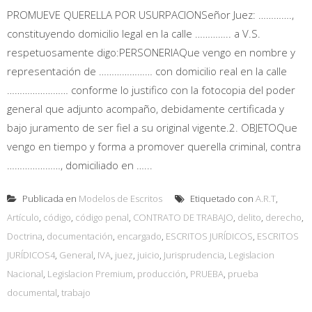
PROMUEVE QUERELLA POR USURPACIONSeñor Juez: ………….,
constituyendo domicilio legal en la calle ………….. a V.S.
respetuosamente digo:PERSONERIAQue vengo en nombre y
representación de ………………… con domicilio real en la calle
…………………… conforme lo justifico con la fotocopia del poder
general que adjunto acompaño, debidamente certificada y
bajo juramento de ser fiel a su original vigente.2. OBJETOQue
vengo en tiempo y forma a promover querella criminal, contra
…………………, domiciliado en …...
Publicada en
Modelos de Escritos
Etiquetado con
A.R.T
,
Artículo
,
código
,
código penal
,
CONTRATO DE TRABAJO
,
delito
,
derecho
,
Doctrina
,
documentación
,
encargado
,
ESCRITOS JURÍDICOS
,
ESCRITOS
JURÍDICOS4
,
General
,
IVA
,
juez
,
juicio
,
Jurisprudencia
,
Legislacion
Nacional
,
Legislacion Premium
,
producción
,
PRUEBA
,
prueba
documental
,
trabajo