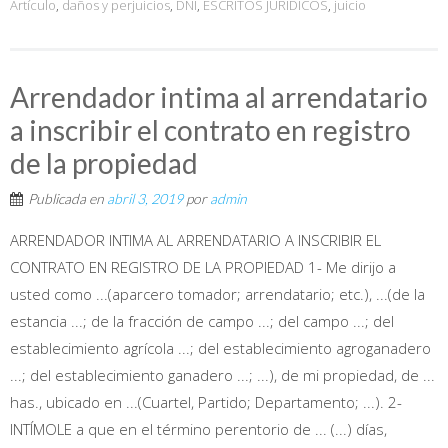
Artículo
,
daños y perjuicios
,
DNI
,
ESCRITOS JURÍDICOS
,
juicio
Arrendador intima al arrendatario
a inscribir el contrato en registro
de la propiedad
Publicada en
abril 3, 2019
por
admin
ARRENDADOR INTIMA AL ARRENDATARIO A INSCRIBIR EL
CONTRATO EN REGISTRO DE LA PROPIEDAD 1- Me dirijo a
usted como ...(aparcero tomador; arrendatario; etc.), ...(de la
estancia ...; de la fracción de campo ...; del campo ...; del
establecimiento agrícola ...; del establecimiento agroganadero
...; del establecimiento ganadero ...; ...), de mi propiedad, de ...
has., ubicado en ...(Cuartel, Partido; Departamento; ...). 2-
INTÍMOLE a que en el término perentorio de ... (...) días,