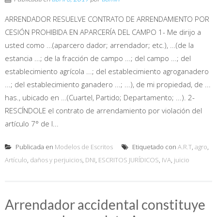
ARRENDADOR RESUELVE CONTRATO DE ARRENDAMIENTO POR
CESIÓN PROHIBIDA EN APARCERÍA DEL CAMPO 1- Me dirijo a
usted como ...(aparcero dador; arrendador; etc.), ...(de la
estancia ...; de la fracción de campo ...; del campo ...; del
establecimiento agrícola ...; del establecimiento agroganadero
...; del establecimiento ganadero ...; ...), de mi propiedad, de ...
has., ubicado en ...(Cuartel, Partido; Departamento; ...). 2-
RESCÍNDOLE el contrato de arrendamiento por violación del
artículo 7° de l...
Publicada en
Modelos de Escritos
Etiquetado con
A.R.T
,
agro
,
Artículo
,
daños y perjuicios
,
DNI
,
ESCRITOS JURÍDICOS
,
IVA
,
juicio
Arrendador accidental constituye