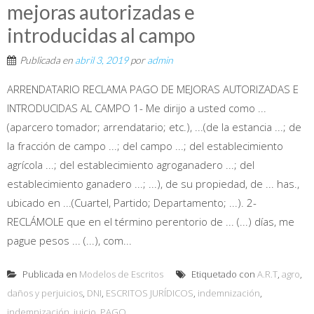
mejoras autorizadas e
introducidas al campo
Publicada en
abril 3, 2019
por
admin
ARRENDATARIO RECLAMA PAGO DE MEJORAS AUTORIZADAS E
INTRODUCIDAS AL CAMPO 1- Me dirijo a usted como ...
(aparcero tomador; arrendatario; etc.), ...(de la estancia ...; de
la fracción de campo ...; del campo ...; del establecimiento
agrícola ...; del establecimiento agroganadero ...; del
establecimiento ganadero ...; ...), de su propiedad, de ... has.,
ubicado en ...(Cuartel, Partido; Departamento; ...). 2-
RECLÁMOLE que en el término perentorio de ... (...) días, me
pague pesos ... (...), com...
Publicada en
Modelos de Escritos
Etiquetado con
A.R.T
,
agro
,
daños y perjuicios
,
DNI
,
ESCRITOS JURÍDICOS
,
indemnización
,
indemnización
,
juicio
,
PAGO