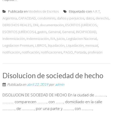
Publicada en
Modelos de Escritos
Etiquetado con
A.R.T
,
Argentina
,
CAPACIDAD
,
condominio
,
daños y perjuicios
,
datos
,
derecho
,
DERECHOS REALES
,
DNI
,
documentación
,
ESCRITOS JURÍDICOS
,
ESCRITOS JURÍDICOS4
,
gastos
,
General
,
General
,
INCAPACIDAD
,
indemnización
,
indemnización
,
IVA
,
juicio
,
Legislacion Nacional
,
Legislacion Premium
,
LIBROS
,
liquidación
,
Liquidación
,
mensual
,
notificación
,
notificación
,
notificaciones
,
PAGO
,
Portada
,
profesión
Disolucion de sociedad de hecho
Publicada en
abril 22, 2019
por
admin
DISOLUCION DE SOCIEDAD DE HECHO En la ciudad de …………,
………… comparecen ………., con …….., domiciliado en la calle
…………., de …………., por una parte y ………., con ………..,