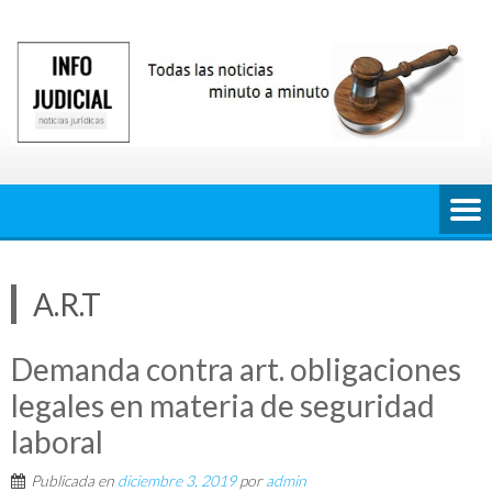
Saltar
al
contenido
A.R.T
Demanda contra art. obligaciones
legales en materia de seguridad
laboral
Publicada en
diciembre 3, 2019
por
admin