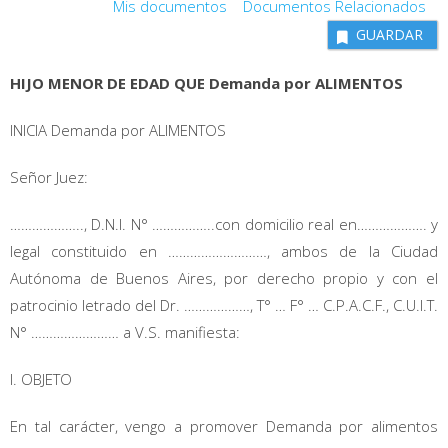
Mis documentos
Documentos Relacionados
GUARDAR
HIJO MENOR DE EDAD QUE Demanda por ALIMENTOS
INICIA Demanda por ALIMENTOS
Señor Juez:
……………….., D.N.I. N° ……………..con domicilio real en………………. y
legal constituido en ………………………, ambos de la Ciudad
Autónoma de Buenos Aires, por derecho propio y con el
patrocinio letrado del Dr. ………………, T° … F° … C.P.A.C.F., C.U.I.T.
N° …………………… a V.S. manifiesta:
I. OBJETO
En tal carácter, vengo a promover Demanda por alimentos