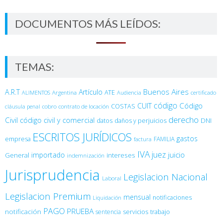
DOCUMENTOS MÁS LEÍDOS:
TEMAS:
Buenos Aires
A.R.T
Artículo
Argentina
ATE
ALIMENTOS
Audiencia
certificado
código
Código
CUIT
COSTAS
cobro
contrato de locación
cláusula penal
derecho
Civil
código civil y comercial
DNI
datos
daños y perjuicios
ESCRITOS JURÍDICOS
gastos
empresa
FAMILIA
factura
IVA
juez
juicio
importado
General
intereses
indemnización
Jurisprudencia
Legislacion Nacional
Laboral
Legislacion Premium
mensual
notificaciones
Liquidación
PAGO
PRUEBA
notificación
sentencia
servicios
trabajo