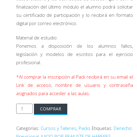
finalización del último módulo el alumno podrá solicitar
su certificado de participación y lo recibirá en formato
digital por correo electrónico.
Material de estudio:
Ponemos a disposición de los alumnos fallos,
legislación y modelos de escritos para el ejercicio
profesional.
*Al comprar la inscripción al Pack recibirá en su email el
Link de acceso, nombre de usuario y contraseña
asignados para acceder a las aulas.
Pack
COMPRAR
de
Cursos
Categorías:
Cursos y Talleres
,
Packs
Etiquetas:
Derecho
y
Previsional
,
JUICIO POR REAJUSTE DE HABERES