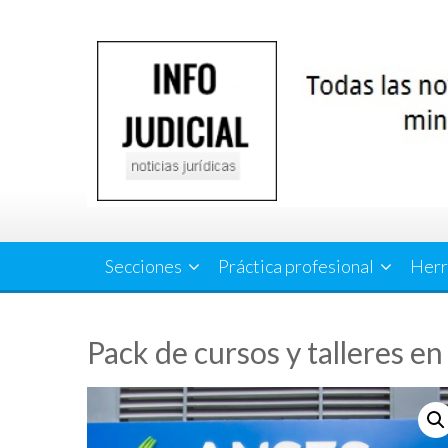
Saltar
al
contenido
Secciones
Práctica profesional
Herr
Pack de cursos y talleres e