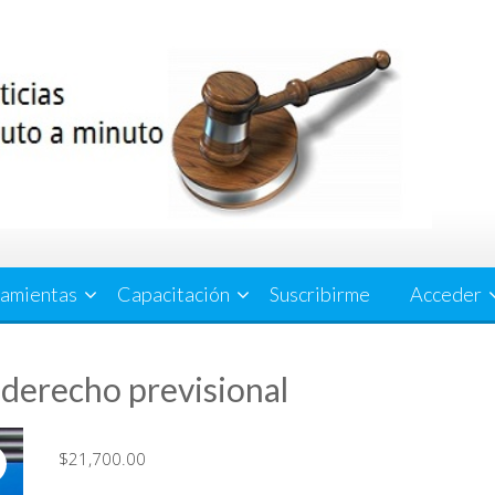
amientas
Capacitación
Suscribirme
Acceder
n derecho previsional
$
21,700.00