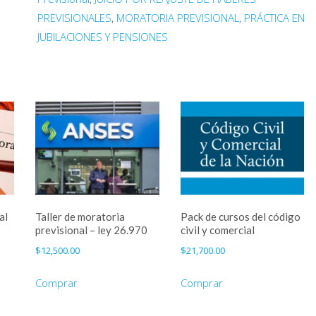
Talleres
PREVISIONALES
,
MORATORIA PREVISIONAL
,
PRÁCTICA EN
en
JUBILACIONES Y PENSIONES
Derecho
Previsional
cantidad
al
Taller de moratoria
Pack de cursos del código
previsional – ley 26.970
civil y comercial
$
12,500.00
$
21,700.00
Comprar
Comprar