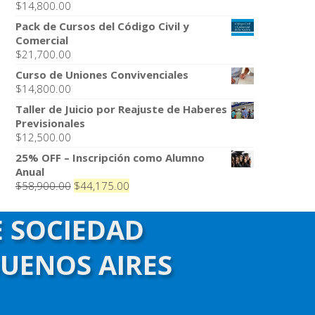
$
14,800.00
Pack de Cursos del Código Civil y
Comercial
$
21,700.00
Curso de Uniones Convivenciales
$
14,800.00
Taller de Juicio por Reajuste de Haberes
Previsionales
$
12,500.00
25% OFF – Inscripción como Alumno
Anual
El
El
$
58,900.00
$
44,175.00
precio
precio
original
actual
E SOCIEDAD
era:
es:
$58,900.00.
$44,175.00.
BUENOS AIRES