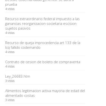
prueba
4 vistas
Recurso extraordinario federal impuesto a las
ganancias reorganizacion societaria escision
sujetos pasivos
4 vistas
Recurso de queja improcedencia art 133 de la
lcq fallido codemando
4 vistas
Contrato de cesion de boleto de compraventa
4 vistas
Ley_26683.htm
3 vistas
Alimentos legitimacion activa mayoria de edad del
alimentado costas
3 vistas