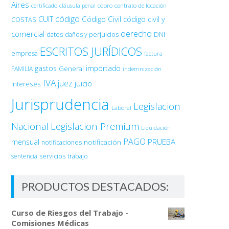
Aires
certificado
cobro
contrato de locación
cláusula penal
código
Código Civil
código civil y
CUIT
COSTAS
derecho
comercial
DNI
datos
daños y perjuicios
ESCRITOS JURÍDICOS
empresa
factura
gastos
importado
General
FAMILIA
indemnización
IVA
juez
juicio
intereses
Jurisprudencia
Legislacion
Laboral
Nacional
Legislacion Premium
Liquidación
PAGO
PRUEBA
mensual
notificación
notificaciones
sentencia
servicios
trabajo
PRODUCTOS DESTACADOS:
Curso de Riesgos del Trabajo -
Comisiones Médicas