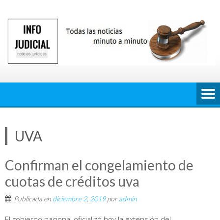
Saltar
al
contenido
UVA
Confirman el congelamiento de
cuotas de créditos uva
Publicada en
diciembre 2, 2019
por
admin
El gobierno nacional oficializó hoy la extensión del