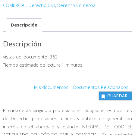
del
COMERCIAL
,
Derecho Civil
,
Derecho Comercial
Código
Civil
Descripción
y
Comercial
cantidad
Descripción
vistas del documento:
363
Tiempo estimado de lectura 1 minutos
Mis documentos
Documentos Relacionados
GUARDAR
El curso está dirigido a profesionales, abogados, estudiantes
de Derecho, profesiones a fines y público en general con
interés en el abordaje y estudio INTEGRAL DE TODO EL
ARTICULADO DEL CÓDIGO CIVIL Y COMERCIAL. Se estudiarán