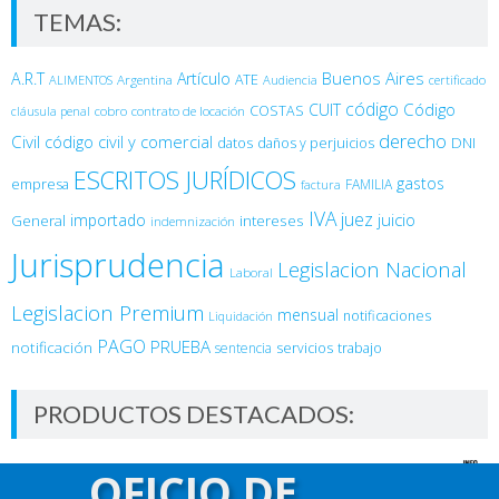
TEMAS:
Buenos Aires
A.R.T
Artículo
Argentina
ATE
ALIMENTOS
Audiencia
certificado
código
Código
CUIT
COSTAS
cobro
contrato de locación
cláusula penal
derecho
Civil
código civil y comercial
DNI
datos
daños y perjuicios
ESCRITOS JURÍDICOS
gastos
empresa
FAMILIA
factura
IVA
juez
juicio
importado
General
intereses
indemnización
Jurisprudencia
Legislacion Nacional
Laboral
Legislacion Premium
mensual
notificaciones
Liquidación
PAGO
PRUEBA
notificación
sentencia
servicios
trabajo
PRODUCTOS DESTACADOS:
50% OFF - $12500 único pago. 12 meses de acceso
OFICIO DE
El
El
$
25,000.00
$
12,500.00