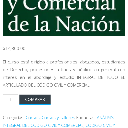
$
14,800.00
El curso está dirigido a profesionales, abogados, estudiantes
de Derecho, profesiones a fines y público en general con
interés en el abordaje y estudio INTEGRAL DE TODO EL
ARTICULADO DEL CÓDIGO CIVIL Y COMERCIAL
Curso
COMPRAR
de
Análisis
Categorías:
Cursos
,
Cursos y Talleres
Etiquetas:
ANÁLISIS
Integral
INTEGRAL DEL CÓDIGO CIVIL Y COMERCIAL
,
CÓDIGO CIVIL Y