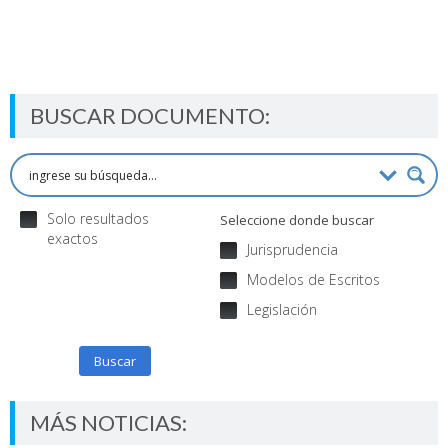
$58,900.00.
$44,175.00.
BUSCAR DOCUMENTO:
Solo resultados
Seleccione donde buscar
exactos
Jurisprudencia
Modelos de Escritos
Legislación
Buscar
MÁS NOTICIAS: