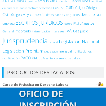
Buenos Aires
A.R.T
Artículo
Argentina
ATE
ALIMENTOS
Audiencia
certificado
código
Código
CUIT
COSTAS
cobro
contrato de locación
cláusula penal
derecho
Civil
código civil y comercial
DNI
datos
daños y perjuicios
ESCRITOS JURÍDICOS
gastos
empresa
FAMILIA
factura
IVA
juez
juicio
importado
General
intereses
indemnización
Jurisprudencia
Legislacion Nacional
Laboral
Legislacion Premium
mensual
notificaciones
Liquidación
PAGO
PRUEBA
notificación
sentencia
servicios
trabajo
PRODUCTOS DESTACADOS:
Curso de Práctica en Derecho Laboral
$
14,800.00
OFICIO DE
Curso de Asistente Jurídico
$
14,800.00
INSCRIPCIÓN