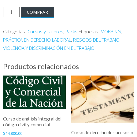
Pack
COMPRAR
de
Cursos
Categorías:
Cursos y Talleres
,
Packs
Etiquetas:
MOBBING
,
y
PRÁCTICA EN DERECHO LABORAL
,
RIESGOS DEL TRABAJO
,
Talleres
VIOLENCIA Y DISCRIMINACIÓN EN EL TRABAJO
en
Derecho
Productos relacionados
Laboral
cantidad
Curso de análisis integral del
código civil y comercial
Curso de derecho de sucesorio
$
14,800.00