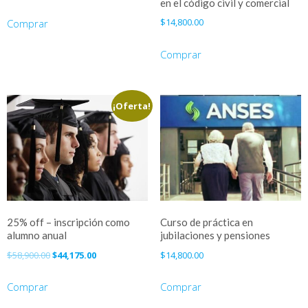
en el código civil y comercial
$
14,800.00
Comprar
Comprar
¡Oferta!
25% off – inscripción como
Curso de práctica en
alumno anual
jubilaciones y pensiones
El
El
$
58,900.00
$
44,175.00
$
14,800.00
precio
precio
original
actual
Comprar
Comprar
era:
es: