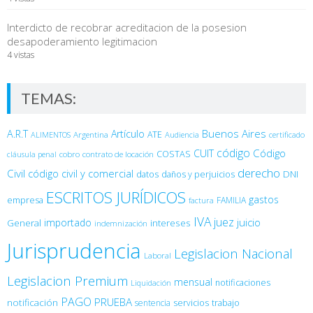
Interdicto de recobrar acreditacion de la posesion
desapoderamiento legitimacion
4 vistas
TEMAS:
Buenos Aires
A.R.T
Artículo
Argentina
ATE
ALIMENTOS
Audiencia
certificado
código
Código
CUIT
COSTAS
cobro
contrato de locación
cláusula penal
derecho
Civil
código civil y comercial
DNI
datos
daños y perjuicios
ESCRITOS JURÍDICOS
gastos
empresa
FAMILIA
factura
IVA
juez
juicio
importado
General
intereses
indemnización
Jurisprudencia
Legislacion Nacional
Laboral
Legislacion Premium
mensual
notificaciones
Liquidación
PAGO
PRUEBA
notificación
sentencia
servicios
trabajo