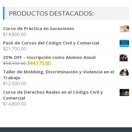
PRODUCTOS DESTACADOS:
Curso de Práctica en Sucesiones
$
14,800.00
Pack de Cursos del Código Civil y Comercial
$
21,700.00
25% OFF – Inscripción como Alumno Anual
El
El
$
58,900.00
$
44,175.00
precio
precio
Taller de Mobbing, Discriminación y Violencia en el
original
actual
Trabajo
era:
es:
$
12,500.00
$58,900.00.
$44,175.00.
Curso de Derechos Reales en el Código Civil y
Comercial
$
14,800.00