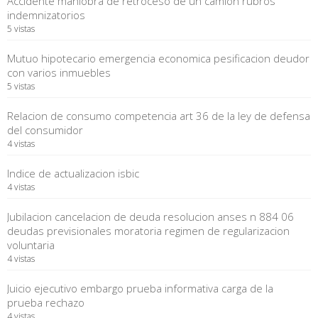
Accidente maniobra de retroceso de un camion rubros
indemnizatorios
5 vistas
Mutuo hipotecario emergencia economica pesificacion deudor
con varios inmuebles
5 vistas
Relacion de consumo competencia art 36 de la ley de defensa
del consumidor
4 vistas
Indice de actualizacion isbic
4 vistas
Jubilacion cancelacion de deuda resolucion anses n 884 06
deudas previsionales moratoria regimen de regularizacion
voluntaria
4 vistas
Juicio ejecutivo embargo prueba informativa carga de la
prueba rechazo
4 vistas