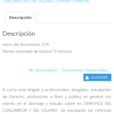
CONSUMIDOR Y DEL USUARIO
,
Derecho Comercial
Consumidor
y
Descripción
del
Usuario
cantidad
Descripción
vistas del documento:
376
Tiempo estimado de lectura 15 minutos
Mis documentos
Documentos Relacionados
GUARDAR
El curso está dirigido a profesionales, abogados, estudiantes
de Derecho, profesiones a fines y público en general con
interés en el abordaje y estudio sobre los DERECHOS DEL
CONSUMIDOR Y DEL USUARIO. Se estudiarán las reformas