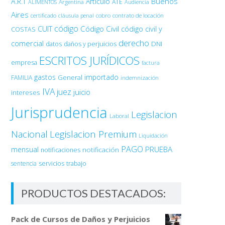
Buenos
A.R.T
Artículo
Argentina
ATE
ALIMENTOS
Audiencia
Aires
certificado
cobro
contrato de locación
cláusula penal
código
Código Civil
código civil y
CUIT
COSTAS
derecho
comercial
DNI
datos
daños y perjuicios
ESCRITOS JURÍDICOS
empresa
factura
gastos
importado
General
FAMILIA
indemnización
IVA
juez
juicio
intereses
Jurisprudencia
Legislacion
Laboral
Nacional
Legislacion Premium
Liquidación
PAGO
PRUEBA
mensual
notificación
notificaciones
sentencia
servicios
trabajo
PRODUCTOS DESTACADOS:
Pack de Cursos de Daños y Perjuicios