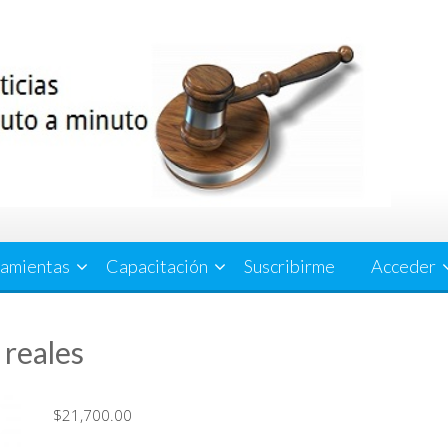
amientas
Capacitación
Suscribirme
Acceder
 reales
$
21,700.00