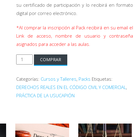
su certificado de participación y lo recibirá en formato
digital por correo electrónico.
*Al comprar la inscripción al Pack recibirá en su email el
Link de acceso, nombre de usuario y contraseña
asignados para acceder a las aulas.
Pack
COMPRAR
de
Cursos
Categorías:
Cursos y Talleres
,
Packs
Etiquetas:
de
DERECHOS REALES EN EL CÓDIGO CIVIL Y COMERCIAL
,
Derechos
PRÁCTICA DE LA USUCAPIÓN
Reales
cantidad