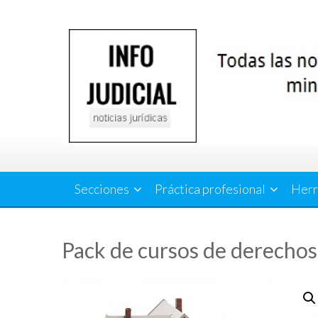
Saltar
al
contenido
Secciones
Práctica profesional
Herr
Pack de cursos de derechos