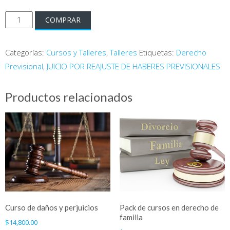
Taller
COMPRAR
de
Juicio
Categorías:
Cursos y Talleres
,
Talleres
Etiquetas:
Derecho
por
Previsional
,
JUICIO POR REAJUSTE DE HABERES PREVISIONALES
Reajuste
de
Productos relacionados
Haberes
Previsionales
cantidad
Curso de daños y perjuicios
Pack de cursos en derecho de
familia
$
14,800.00