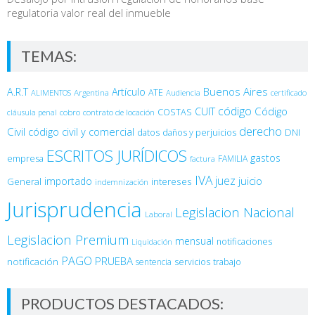
regulatoria valor real del inmueble
TEMAS:
Buenos Aires
A.R.T
Artículo
Argentina
ATE
ALIMENTOS
Audiencia
certificado
código
Código
CUIT
COSTAS
cobro
contrato de locación
cláusula penal
derecho
Civil
código civil y comercial
DNI
datos
daños y perjuicios
ESCRITOS JURÍDICOS
gastos
empresa
FAMILIA
factura
IVA
juez
juicio
importado
General
intereses
indemnización
Jurisprudencia
Legislacion Nacional
Laboral
Legislacion Premium
mensual
notificaciones
Liquidación
PAGO
PRUEBA
notificación
sentencia
servicios
trabajo
PRODUCTOS DESTACADOS: