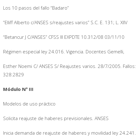
Los 10 pasos del fallo “Badaro”
“Elliff Alberto c/ANSES s/reajustes varios” S.C. E. 131; L. XIIV
“Betancur J C/ANSES” CFSS III EXPDTE 10.312/08 03/11/10
Régimen especial ley 24.016. Vigencia. Docentes Gemelli,
Esther Noemi C/ ANSES S/ Reajustes varios. 28/7/2005. Fallos:
328:2829
Módulo Nº III
Modelos de uso práctico
Solicita reajuste de haberes previsionales. ANSES
Inicia demanda de reajuste de haberes y movilidad ley 24.241.