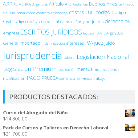
Buenos Aires
A.R.T
Artículo
Argentina
ATE
ALIMENTOS
Audiencia
certificado
código
Código
CUIT
COSTAS
cobro
contrato de locación
cláusula penal
derecho
Civil
código civil y comercial
DNI
datos
daños y perjuicios
ESCRITOS JURÍDICOS
gastos
empresa
FAMILIA
factura
IVA
juez
juicio
importado
General
intereses
indemnización
Jurisprudencia
Legislacion Nacional
Laboral
Legislacion Premium
mensual
notificaciones
Liquidación
PAGO
PRUEBA
notificación
sentencia
servicios
trabajo
PRODUCTOS DESTACADOS:
Curso del Abogado del Niño
$
14,800.00
Pack de Cursos y Talleres en Derecho Laboral
$
21,700.00