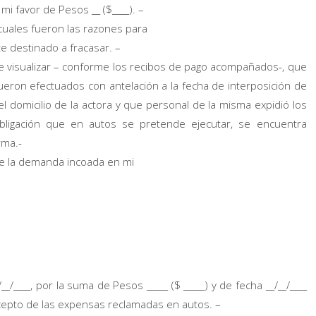
i favor de Pesos __ ($____). –
 cuales fueron las razones para
e destinado a fracasar. –
visualizar – conforme los recibos de pago acompañados-, que
eron efectuados con antelación a la fecha de interposición de
domicilio de la actora y que personal de la misma expidió los
bligación que en autos se pretende ejecutar, se encuentra
rma.-
ace la demanda incoada en mi
_/____, por la suma de Pesos _____ ($ _____) y de fecha __/__/____
oncepto de las expensas reclamadas en autos. –