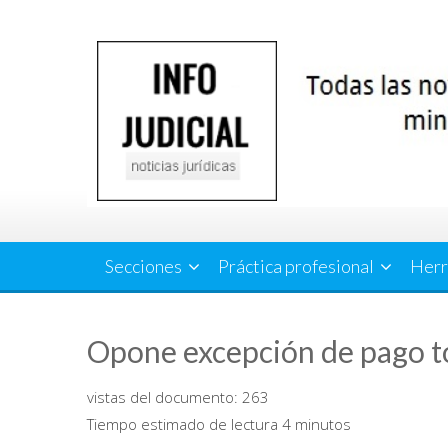
Saltar
al
contenido
Secciones
Práctica profesional
Herr
Opone excepción de pago to
vistas del documento:
263
Tiempo estimado de lectura 4 minutos