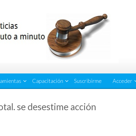
amientas
Capacitación
Suscribirme
Acceder
tal. se desestime acción