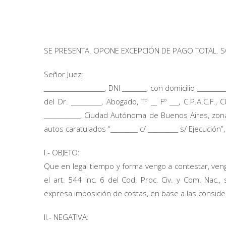
SE PRESENTA. OPONE EXCEPCIÓN DE PAGO TOTAL. SO
Señor Juez:
____________________, DNI ________, con domicilio ____
del Dr. __________, Abogado, Tº __ Fº ___, C.P.A.C.F.
____________, Ciudad Autónoma de Buenos Aires, zona d
autos caratulados “_________ c/ __________ s/ Ejecución”
I.- OBJETO:
Que en legal tiempo y forma vengo a contestar, ve
el art. 544 inc. 6 del Cod. Proc. Civ. y Com. Nac.,
expresa imposición de costas, en base a las consid
II.- NEGATIVA: