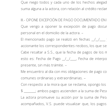
Que niego todos y cada uno de los hechos alegado
suma alguna a la actora, con relación al crédito recl
III.- OPONE EXCEPCIÓN DE PAGO DOCUMENTADO EN
Que vengo a oponer la excepción de pago docume
personal en el domicilio de la actora. –
El mencionado pago se realizó en fechas __/__/____ 
accionante los correspondientes recibos, los que s
Cabe resaltar a S.S., que la fecha de pagos de los m
esto es: Fecha de Pago __/__/____, Fecha de interp
presente, sin más trámite. –
Me encuentro al día con mis obligaciones de pago c
comunes ordinarias y extraordinarias. –
Con respecto a la mora que se reclama, opongo los pag
$ ________; ambos pagos ascienden a la suma de Pesos 
La actora promueve su acción por la suma de Pesos 
acompañados, V.S. puede visualizar que, los pago