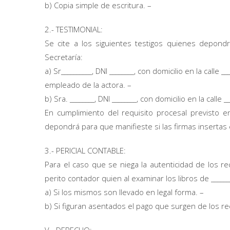
b) Copia simple de escritura. –
2.- TESTIMONIAL:
Se cite a los siguientes testigos quienes depon
Secretaría:
a) Sr__________, DNI ________, con domicilio en la calle ___
empleado de la actora. –
b) Sra. ________, DNI ________, con domicilio en la calle 
En cumplimiento del requisito procesal previsto e
depondrá para que manifieste si las firmas inserta
3.- PERICIAL CONTABLE:
Para el caso que se niega la autenticidad de los re
perito contador quien al examinar los libros de _____
a) Si los mismos son llevado en legal forma. –
b) Si figuran asentados el pago que surgen de los recib