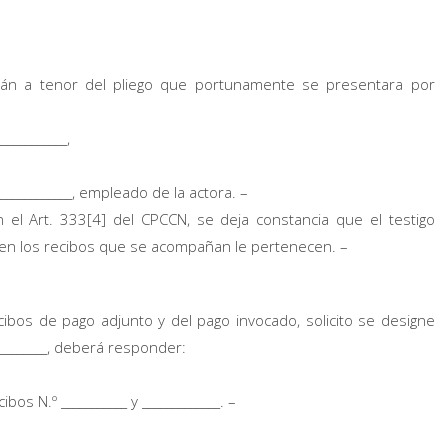
drán a tenor del pliego que portunamente se presentara por
___________,
______________, empleado de la actora. –
n el Art. 333[4] del CPCCN, se deja constancia que el testigo
s en los recibos que se acompañan le pertenecen. –
cibos de pago adjunto y del pago invocado, solicito se designe
_________, deberá responder:
os N.º ___________ y _____________. –