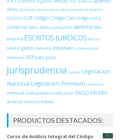
Buenos
A.R.T
Artículo
Argentina
ATE
ALIMENTOS
Audiencia
Aires
certificado
cobro
contrato de locación
cláusula penal
código
Código Civil
código civil y
CUIT
COSTAS
derecho
comercial
DNI
datos
daños y perjuicios
ESCRITOS JURÍDICOS
empresa
factura
gastos
importado
General
FAMILIA
indemnización
IVA
juez
juicio
intereses
Jurisprudencia
Legislacion
Laboral
Nacional
Legislacion Premium
Liquidación
PAGO
PRUEBA
mensual
notificación
notificaciones
sentencia
servicios
trabajo
PRODUCTOS DESTACADOS:
Curso de Análisis Integral del Código