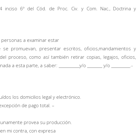
 inciso 6º del Cód. de Proc. Civ. y Com. Nac., Doctrina y
s personas a examinar estar
 se promuevan, presentar escritos, oficios,mandamientos y
el proceso, como así también retirar copias, legajos, oficios,
 a esta parte, a saber: ___________y/o ________ y/o __________.-
dos los domicilios legal y electrónico.
excepción de pago total. –
rtunamente provea su producción.
 en mi contra, con expresa