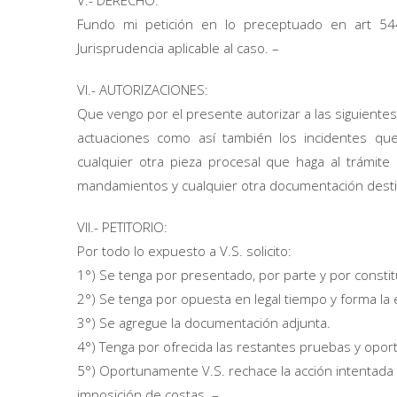
V.- DERECHO:
Fundo mi petición en lo preceptuado en art 544
Jurisprudencia aplicable al caso. –
VI.- AUTORIZACIONES:
Que vengo por el presente autorizar a las siguiente
actuaciones como así también los incidentes que
cualquier otra pieza procesal que haga al trámite d
mandamientos y cualquier otra documentación destinada
VII.- PETITORIO:
Por todo lo expuesto a V.S. solicito:
1°) Se tenga por presentado, por parte y por constituí
2°) Se tenga por opuesta en legal tiempo y forma la 
3°) Se agregue la documentación adjunta.
4°) Tenga por ofrecida las restantes pruebas y opo
5°) Oportunamente V.S. rechace la acción intentada
imposición de costas. –