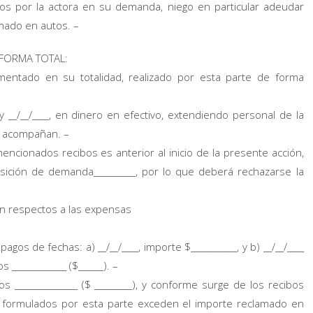
s por la actora en su demanda, niego en particular adeudar
amado en autos. –
 FORMA TOTAL:
ntado en su totalidad, realizado por esta parte de forma
y __/__/____, en dinero en efectivo, extendiendo personal de la
e acompañan. –
encionados recibos es anterior al inicio de la presente acción,
osición de demanda__________, por lo que deberá rechazarse la
on respectos a las expensas
os de fechas: a) __/__/____, importe $___________, y b) __/__/____
_____________ ($______). –
_______________ ($ _________), y conforme surge de los recibos
s formulados por esta parte exceden el importe reclamado en