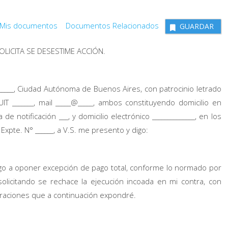
Mis documentos
Documentos Relacionados
GUARDAR
LICITA SE DESESTIME ACCIÓN.
__________, Ciudad Autónoma de Buenos Aires, con patrocinio letrado
, CUIT _______, mail _____@_____, ambos constituyendo domicilio en
e notificación ___, y domicilio electrónico ______________, en los
, Expte. N° ______, a V.S. me presento y digo:
ngo a oponer excepción de pago total, conforme lo normado por
 solicitando se rechace la ejecución incoada en mi contra, con
eraciones que a continuación expondré.