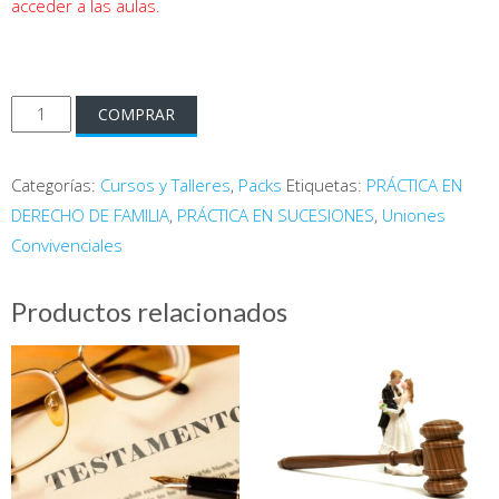
acceder a las aulas.
Pack
COMPRAR
de
Cursos
Categorías:
Cursos y Talleres
,
Packs
Etiquetas:
PRÁCTICA EN
en
DERECHO DE FAMILIA
,
PRÁCTICA EN SUCESIONES
,
Uniones
Derecho
Convivenciales
de
Familia
Productos relacionados
cantidad