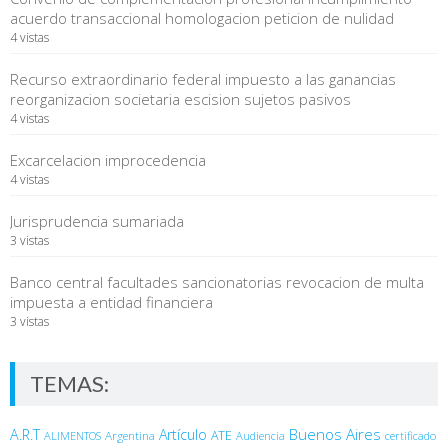
acuerdo transaccional homologacion peticion de nulidad
4 vistas
Recurso extraordinario federal impuesto a las ganancias
reorganizacion societaria escision sujetos pasivos
4 vistas
Excarcelacion improcedencia
4 vistas
Jurisprudencia sumariada
3 vistas
Banco central facultades sancionatorias revocacion de multa
impuesta a entidad financiera
3 vistas
TEMAS:
Buenos Aires
A.R.T
Artículo
Argentina
ATE
ALIMENTOS
Audiencia
certificado