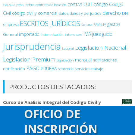
código
Código
CUIT
COSTAS
cobro
contrato de locación
cláusula penal
derecho
Civil
código civil y comercial
DNI
datos
daños y perjuicios
ESCRITOS JURÍDICOS
gastos
empresa
FAMILIA
factura
IVA
juez
juicio
importado
General
intereses
indemnización
Jurisprudencia
Legislacion Nacional
Laboral
Legislacion Premium
mensual
notificaciones
Liquidación
PAGO
PRUEBA
notificación
sentencia
servicios
trabajo
PRODUCTOS DESTACADOS:
Curso de Análisis Integral del Código Civil y
Comercial
OFICIO DE
$
14,800.00
Curso de Delitos Informáticos
INSCRIPCIÓN
$
14,800.00