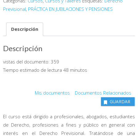
Categorías:
Cursos
,
Cursos y Talleres
Etiquetas:
Derecho
en
Previsional
,
PRÁCTICA EN JUBILACIONES Y PENSIONES
Jubilaciones
y
Descripción
Pensiones
cantidad
Descripción
vistas del documento:
359
Tiempo estimado de lectura 48 minutos
Mis documentos
Documentos Relacionados
GUARDAR
El curso está dirigido a profesionales, abogados, estudiantes
de Derecho, profesiones a fines y público en general con
interés en el Derecho Previsional. Tratándose de una