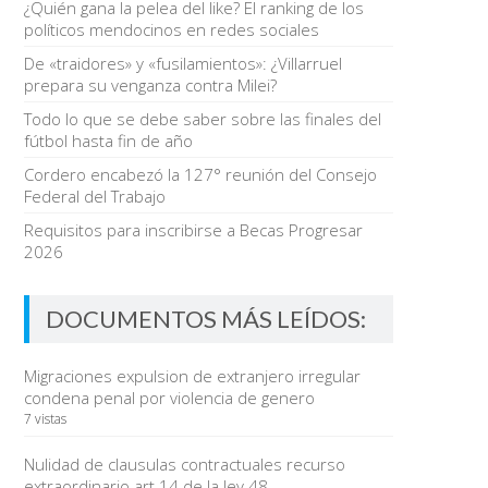
¿Quién gana la pelea del like? El ranking de los
políticos mendocinos en redes sociales
De «traidores» y «fusilamientos»: ¿Villarruel
prepara su venganza contra Milei?
Todo lo que se debe saber sobre las finales del
fútbol hasta fin de año
Cordero encabezó la 127° reunión del Consejo
Federal del Trabajo
Requisitos para inscribirse a Becas Progresar
2026
DOCUMENTOS MÁS LEÍDOS:
Migraciones expulsion de extranjero irregular
condena penal por violencia de genero
7 vistas
Nulidad de clausulas contractuales recurso
extraordinario art 14 de la ley 48