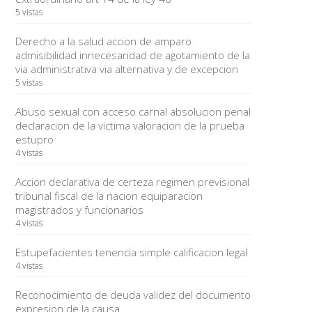
5 vistas
Derecho a la salud accion de amparo
admisibilidad innecesaridad de agotamiento de la
via administrativa via alternativa y de excepcion
5 vistas
Abuso sexual con acceso carnal absolucion penal
declaracion de la victima valoracion de la prueba
estupro
4 vistas
Accion declarativa de certeza regimen previsional
tribunal fiscal de la nacion equiparacion
magistrados y funcionarios
4 vistas
Estupefacientes tenencia simple calificacion legal
4 vistas
Reconocimiento de deuda validez del documento
expresion de la causa