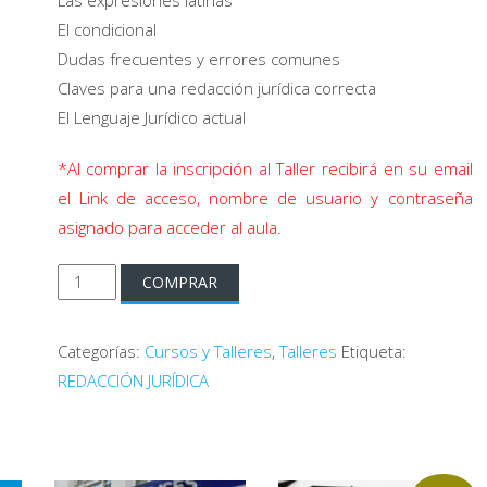
Las expresiones latinas
El condicional
Dudas frecuentes y errores comunes
Claves para una redacción jurídica correcta
El Lenguaje Jurídico actual
*Al comprar la inscripción al Taller recibirá en su email
el Link de acceso, nombre de usuario y contraseña
asignado para acceder al aula.
Taller
COMPRAR
de
Redacción
Categorías:
Cursos y Talleres
,
Talleres
Etiqueta:
Jurídica
REDACCIÓN JURÍDICA
cantidad