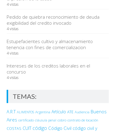
4 vistas
Pedido de quiebra reconocimiento de deuda
exigibilidad del credito invocado
4 vistas
Estupefacientes cultivo y almacenamiento
tenencia con fines de comercializacion
4 vistas
Intereses de los creditos laborales en el
concurso
4 vistas
TEMAS:
Buenos
A.R.T
Artículo
Argentina
ATE
ALIMENTOS
Audiencia
Aires
certificado
cobro
contrato de locación
cláusula penal
código
Código Civil
código civil y
CUIT
COSTAS