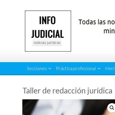
Saltar
al
contenido
Secciones
Práctica profesional
Herr
Taller de redacción jurídica