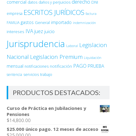
derecho
comercial
DNI
datos
daños y perjuicios
ESCRITOS JURÍDICOS
empresa
factura
gastos
importado
General
FAMILIA
indemnización
IVA
juez
juicio
intereses
Jurisprudencia
Legislacion
Laboral
Nacional
Legislacion Premium
Liquidación
PAGO
PRUEBA
mensual
notificación
notificaciones
sentencia
servicios
trabajo
PRODUCTOS DESTACADOS:
Curso de Práctica en Jubilaciones y
Pensiones
$
14,800.00
$25.000 único pago. 12 meses de acceso
$
25,000.00