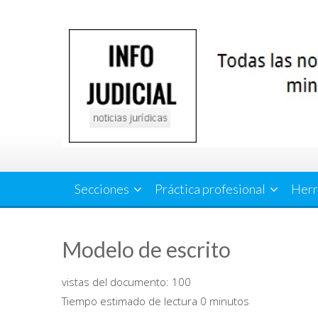
Saltar
al
contenido
Secciones
Práctica profesional
Herr
Modelo de escrito
vistas del documento:
100
Tiempo estimado de lectura 0 minutos