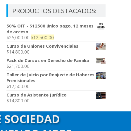
PRODUCTOS DESTACADOS:
50% OFF - $12500 único pago. 12 meses
de acceso
El
El
$
25,000.00
$
12,500.00
precio
precio
Curso de Uniones Convivenciales
original
actual
$
14,800.00
era:
es:
Pack de Cursos en Derecho de Familia
$25,000.00.
$12,500.00.
$
21,700.00
Taller de Juicio por Reajuste de Haberes
Previsionales
$
12,500.00
Curso de Asistente Jurídico
$
14,800.00
E SOCIEDAD