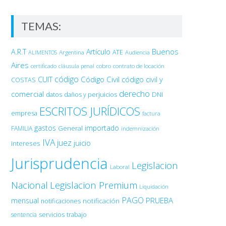
TEMAS:
Buenos
A.R.T
Artículo
Argentina
ATE
ALIMENTOS
Audiencia
Aires
certificado
cobro
contrato de locación
cláusula penal
código
Código Civil
código civil y
CUIT
COSTAS
derecho
comercial
DNI
datos
daños y perjuicios
ESCRITOS JURÍDICOS
empresa
factura
gastos
importado
General
FAMILIA
indemnización
IVA
juez
juicio
intereses
Jurisprudencia
Legislacion
Laboral
Nacional
Legislacion Premium
Liquidación
PAGO
PRUEBA
mensual
notificación
notificaciones
sentencia
servicios
trabajo