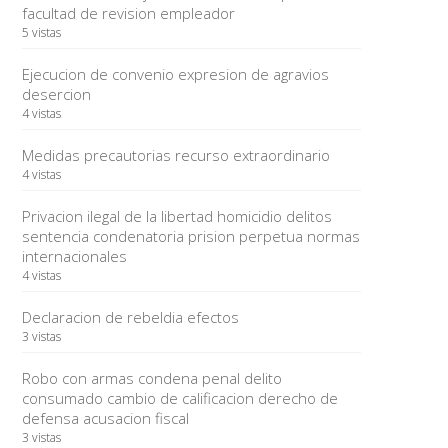
facultad de revision empleador
5 vistas
Ejecucion de convenio expresion de agravios
desercion
4 vistas
Medidas precautorias recurso extraordinario
4 vistas
Privacion ilegal de la libertad homicidio delitos
sentencia condenatoria prision perpetua normas
internacionales
4 vistas
Declaracion de rebeldia efectos
3 vistas
Robo con armas condena penal delito
consumado cambio de calificacion derecho de
defensa acusacion fiscal
3 vistas