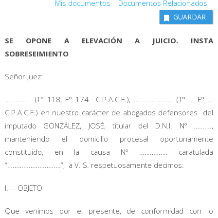
Mis documentos
Documentos Relacionados
GUARDAR
SE OPONE A ELEVACIÓN A JUICIO. INSTA
SOBRESEIMIENTO
Señor Juez:
…………. (T° 118, F° 174 C.P.A.C.F.), …………………. (T° … F° …
C.P.A.C.F.) en nuestro carácter de abogados defensores del
imputado GONZÁLEZ, JOSÉ, titular del D.N.I. Nº ……….,
manteniendo el domicilio procesal oportunamente
constituido, en la causa Nº ……………. caratulada
“…………………………”, a V. S. respetuosamente decimos:
I.— OBJETO
Que venimos por el presente, de conformidad con lo