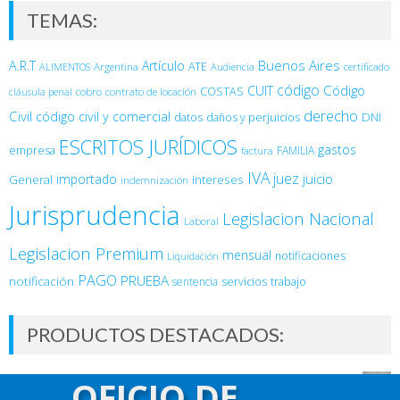
TEMAS:
Buenos Aires
A.R.T
Artículo
Argentina
ATE
ALIMENTOS
Audiencia
certificado
código
Código
CUIT
COSTAS
cobro
contrato de locación
cláusula penal
derecho
Civil
código civil y comercial
DNI
datos
daños y perjuicios
ESCRITOS JURÍDICOS
gastos
empresa
FAMILIA
factura
IVA
juez
juicio
importado
General
intereses
indemnización
Jurisprudencia
Legislacion Nacional
Laboral
Legislacion Premium
mensual
notificaciones
Liquidación
PAGO
PRUEBA
notificación
sentencia
servicios
trabajo
PRODUCTOS DESTACADOS:
Curso de Riesgos del Trabajo - Comisiones Médicas
OFICIO DE
$
14,800.00