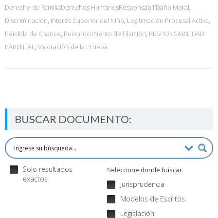
Derecho de FamiliaDerechos HumanosResponsabiliDaño Moral
,
Discriminación
,
Interés Superior del Niño
,
Legitimación Procesal Activa
,
Pérdida de Chance
,
Reconocimiento de Filiación
,
RESPONSABILIDAD
PARENTAL
,
Valoración de la Prueba
BUSCAR DOCUMENTO:
Solo resultados
Seleccione donde buscar
exactos
Jurisprudencia
Modelos de Escritos
Legislación