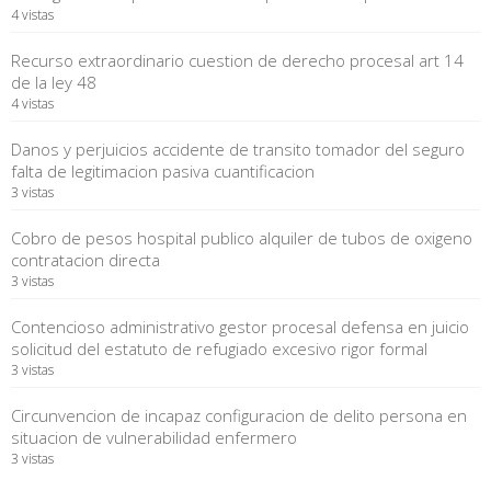
4 vistas
Recurso extraordinario cuestion de derecho procesal art 14
de la ley 48
4 vistas
Danos y perjuicios accidente de transito tomador del seguro
falta de legitimacion pasiva cuantificacion
3 vistas
Cobro de pesos hospital publico alquiler de tubos de oxigeno
contratacion directa
3 vistas
Contencioso administrativo gestor procesal defensa en juicio
solicitud del estatuto de refugiado excesivo rigor formal
3 vistas
Circunvencion de incapaz configuracion de delito persona en
situacion de vulnerabilidad enfermero
3 vistas