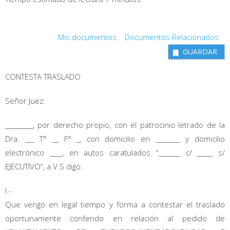
Mis documentos
Documentos Relacionados
GUARDAR
CONTESTA TRASLADO
Señor Juez:
_________, por derecho propio, con el patrocinio letrado de la
Dra. ___ T° __ F° _, con domicilio en ________ y domicilio
electrónico ____, en autos caratulados “_______ c/ _____ s/
EJECUTIVO”, a V.S digo:
I.-
Que vengo en legal tiempo y forma a contestar el traslado
oportunamente conferido en relación al pedido de