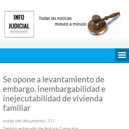
Saltar
al
contenido
Se opone a levantamiento de
embargo. inembargabilidad e
inejecutabilidad de vivienda
familiar
vistas del documento:
311
Tiempo estimado de lectura 7 minutos