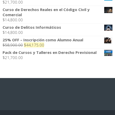
$
21,700.00
Curso de Derechos Reales en el Código Civil y
Comercial
$
14,800.00
Curso de Delitos Informáticos
$
14,800.00
25% OFF – Inscripción como Alumno Anual
El
El
$
58,900.00
$
44,175.00
precio
precio
Pack de Cursos y Talleres en Derecho Previsional
original
actual
$
21,700.00
era:
es:
$58,900.00.
$44,175.00.