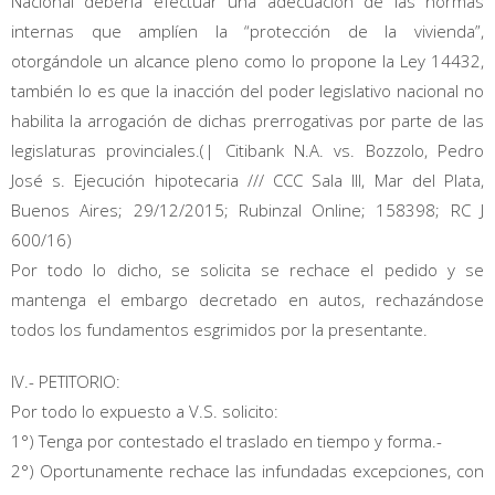
Nacional debería efectuar una adecuación de las normas
internas que amplíen la “protección de la vivienda”,
otorgándole un alcance pleno como lo propone la Ley 14432,
también lo es que la inacción del poder legislativo nacional no
habilita la arrogación de dichas prerrogativas por parte de las
legislaturas provinciales.(| Citibank N.A. vs. Bozzolo, Pedro
José s. Ejecución hipotecaria /// CCC Sala III, Mar del Plata,
Buenos Aires; 29/12/2015; Rubinzal Online; 158398; RC J
600/16)
Por todo lo dicho, se solicita se rechace el pedido y se
mantenga el embargo decretado en autos, rechazándose
todos los fundamentos esgrimidos por la presentante.
IV.- PETITORIO:
Por todo lo expuesto a V.S. solicito:
1°) Tenga por contestado el traslado en tiempo y forma.-
2°) Oportunamente rechace las infundadas excepciones, con