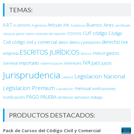
TEMAS:
Buenos Aires
A.R.T
Artículo
Argentina
ATE
ALIMENTOS
Audiencia
certificado
código
Código
CUIT
COSTAS
cobro
contrato de locación
cláusula penal
derecho
Civil
código civil y comercial
DNI
datos
daños y perjuicios
ESCRITOS JURÍDICOS
gastos
empresa
FAMILIA
factura
IVA
juez
juicio
importado
General
intereses
indemnización
Jurisprudencia
Legislacion Nacional
Laboral
Legislacion Premium
mensual
notificaciones
Liquidación
PAGO
PRUEBA
notificación
sentencia
servicios
trabajo
PRODUCTOS DESTACADOS:
Pack de Cursos del Código Civil y Comercial