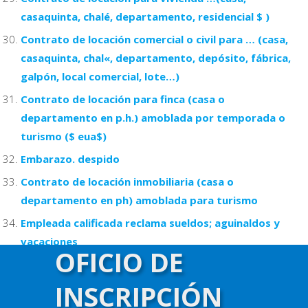
casaquinta, chalé, departamento, residencial $ )
Contrato de locación comercial o civil para … (casa,
casaquinta, chal«, departamento, depósito, fábrica,
galpón, local comercial, lote…)
Contrato de locación para finca (casa o
departamento en p.h.) amoblada por temporada o
turismo ($ eua$)
Embarazo. despido
Contrato de locación inmobiliaria (casa o
departamento en ph) amoblada para turismo
Empleada calificada reclama sueldos; aguinaldos y
vacaciones
OFICIO DE
Falta de entrega de certificaciones laborales
INSCRIPCIÓN
Demanda por despido de empleada de servicio
doméstico