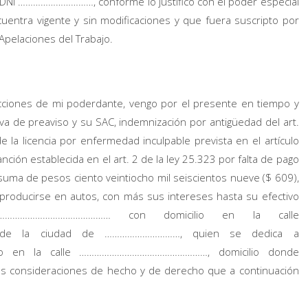
DNI …………………………, conforme lo justifico con el poder especial
entra vigente y sin modificaciones y que fuera suscripto por
Apelaciones del Trabajo.
rucciones de mi poderdante, vengo por el presente en tiempo y
va de preaviso y su SAC, indemnización por antigüedad del art.
de la licencia por enfermedad inculpable prevista en el artículo
anción establecida en el art. 2 de la ley 25.323 por falta de pago
suma de pesos ciento veintiocho mil seiscientos nueve ($ 609),
roducirse en autos, con más sus intereses hasta su efectivo
……………………………………… con domicilio en la calle
 la ciudad de …………………………, quien se dedica a
to en la calle ……………………………………………, domicilio donde
 consideraciones de hecho y de derecho que a continuación