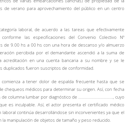
ricos de varias embarcaciones (lanchas) de propiedad de la
s de verano para aprovechamiento del público en un centro
ategoría laboral, de acuerdo a las tareas que efectivamente
do conforme las especificaciones del Convenio Colectivo Nº
 de 9.00 hs a 00 hs con una hora de descanso y/o almuerzo
uneración percibida por el demandante ascendió a la suma de
a acreditación en una cuenta bancaria a su nombre y se le
s duplicados fueron suscriptos de conformidad.
ño comienza a tener dolor de espalda frecuente hasta que se
 de chequeos médicos para determinar su origen. Así, con fecha
rzos de columna lumbar por diagnóstico de ……………………………, cuyo
ue es inculpable. Así, el actor presenta el certificado médico
ón laboral continúa desarrollándose sin inconvenientes ya que el
 la manipulación de objetos de tamaño y peso reducido.