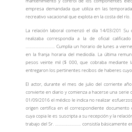
mantenimiento y control de los componentes eléct
empresa demandada que utiliza en las temporada
recreativo vacacional que explota en la costa del río.
La relación laboral comenzó el día 14/03/201 Su c
realizaba correspondía a la de oficial califica
……………………… Cumplía un horario de lunes a viernes
en la franja horaria del mediodía. La última rem
pesos veinte mil ($ 000, que cobraba mediante l
entregaron los pertinentes recibos de haberes cuyo
El actor, durante el mes de julio del corriente a
convierte en diario y comienza a hacerse una serie
01/09/2016 el médico le indica no realizar esfue
origen certifica en el correspondiente documento q
cuya copia le es suscripta a su recepción y la relaci
trabajo del Sr. …………………… consistía básicamente en