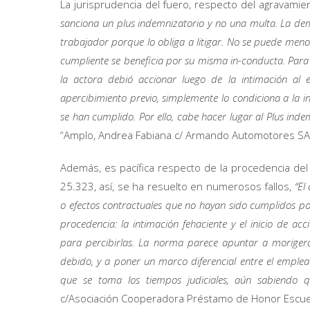
La jurisprudencia del fuero, respecto del agravami
sanciona un plus indemnizatorio y no una multa. La de
trabajador porque lo obliga a litigar. No se puede menos
cumpliente se beneficia por su misma in-conducta. Para
la actora debió accionar luego de la intimación al 
apercibimiento previo, simplemente lo condiciona a la i
se han cumplido. Por ello, cabe hacer lugar al Plus indem
“Amplo, Andrea Fabiana c/ Armando Automotores SA 
Además, es pacífica respecto de la procedencia del 
25.323, así, se ha resuelto en numerosos fallos,
“El
o efectos contractuales que no hayan sido cumplidos p
procedencia: la intimación fehaciente y el inicio de acc
para percibirlas. La norma parece apuntar a moriger
debido, y a poner un marco diferencial entre el emplea
que se toma los tiempos judiciales, aún sabiendo 
c/Asociación Cooperadora Préstamo de Honor Escuela T