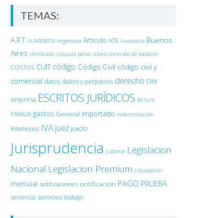
TEMAS:
Buenos
A.R.T
Artículo
Argentina
ATE
ALIMENTOS
Audiencia
Aires
certificado
cobro
contrato de locación
cláusula penal
código
Código Civil
código civil y
CUIT
COSTAS
derecho
comercial
DNI
datos
daños y perjuicios
ESCRITOS JURÍDICOS
empresa
factura
gastos
importado
General
FAMILIA
indemnización
IVA
juez
juicio
intereses
Jurisprudencia
Legislacion
Laboral
Nacional
Legislacion Premium
Liquidación
PAGO
PRUEBA
mensual
notificación
notificaciones
sentencia
servicios
trabajo