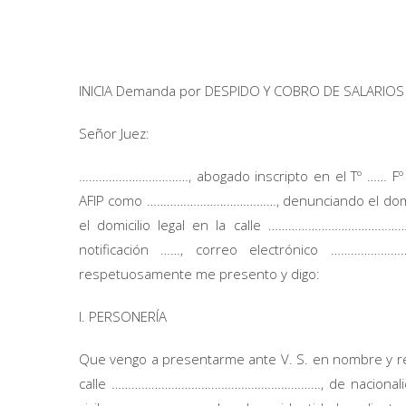
INICIA Demanda por DESPIDO Y COBRO DE SALARIOS 
Señor Juez:
……………………………, abogado inscripto en el Tº …… Fº
AFIP como …………………………………, denunciando el domic
el domicilio legal en la calle …………………………………
notificación ……, correo electrónico …………
respetuosamente me presento y digo:
I. PERSONERÍA
Que vengo a presentarme ante V. S. en nombre y r
calle ………………………………………………………, de nacionali