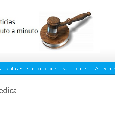
amientas
Capacitación
Suscribirme
Acceder
edica