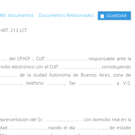
Mis documentos
Documentos Relacionados
GUARDAR
ART. 213 LCT
 …… del CPACF -, CUIT ………………………………, responsable ante la
ilio electrónico con el CUIT ………………………………, constituyendo
……………… de la ciudad Autónoma de Buenos Aires, zona de
…………………………, teléfono ……………, fax ………………………… a V.S.
epresentación del Sr.: …………………………… con domicilio real en la
dad ……………………………, nacido el día ………………………, de estado