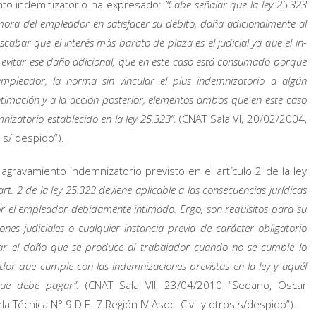
ento indemnizatorio ha expresado:
“Cabe señalar que la ley 25.323
mora del empleador en satisfacer su débito, daña adicionalmente al
cabar que el interés más barato de plaza es el judicial ya que el in-
 evitar ese daño adicional, que en este caso está consumado porque
empleador, la norma sin vincular el plus indemnizatorio a algún
ntimación y a la acción posterior, elementos ambos que en este caso
nizatorio establecido en la ley 25.323”
. (CNAT Sala VI, 20/02/2004,
s/ despido”).
agravamiento indemnizatorio previsto en el artículo 2 de la ley
 art. 2 de la ley 25.323 deviene aplicable a las consecuencias jurídicas
or el empleador debidamente intimado. Ergo, son requisitos para su
iones judiciales o cualquier instancia previa de carácter obligatorio
ar el daño que se produce al trabajador cuando no se cumple lo
dor que cumple con las indemnizaciones previstas en la ley y aquél
que debe pagar”
. (CNAT Sala VII, 23/04/2010 “Sedano, Oscar
écnica N° 9 D.E. 7 Región IV Asoc. Civil y otros s/despido”).