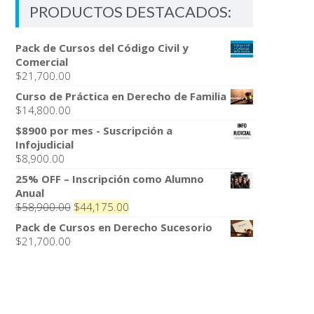
PRODUCTOS DESTACADOS:
Pack de Cursos del Código Civil y
Comercial
$
21,700.00
Curso de Práctica en Derecho de Familia
$
14,800.00
$8900 por mes - Suscripción a
Infojudicial
$
8,900.00
25% OFF – Inscripción como Alumno
Anual
El
El
$
58,900.00
$
44,175.00
precio
precio
Pack de Cursos en Derecho Sucesorio
original
actual
$
21,700.00
era:
es:
$58,900.00.
$44,175.00.