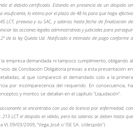
do el debido certificado. Estando en presencia de un despido sin
a insuficiente, lo intimo por el plazo de 48 hs para que haga efectivo
5 LCT, preaviso y su SAC, y salarios hasta fecha de finalización de
iciar las acciones legales administrativas y judiciales para perseguir
o 2º de la ley Queda Ud. Notificado e intimado de pago conforme a
e la empresa demandada ni tampoco cumplimiento, obligando al
ervicio de Conciliación Obligatoria previas a esta presentación en
detalladas, al que compareció el demandado solo a la primera
tancia por incomparecencia del requerido. En consecuencia, ha
onceptos y montos se detallan en el capítulo “Liquidación”.
accionante se encontraba con uso de licencia por enfermedad, con
t. 213 LCT el despido es válido, pero los salarios se deben hasta que
la VI, 09/03/2009, “Vega, José c/ ISE SA. s/despido”).