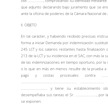
civil ………………, comprobando su identidad mediante 
que adjunto declarando bajo juramento que se encu
ante la oficina de poderes de la Cámara Nacional de 
II. OBJETO
En tal carácter, y habiendo recibido precisas inst
forma a iniciar Demanda por indemnización sustituti
245 LCT y los salarios restantes hasta finalización 
213 de la LCT y su incidencia en el SAC, con más la s
de las indemnizaciones en tiempo oportuno, por la 
o lo que en más en menos resulte de la prueba a p
pago y costas procesales contra ……
……………………………………………………… ……………………… de
………………………… y tiene su establecimiento si
desempeñaba sus tareas el Sr. ……………………, por las
se exponen.