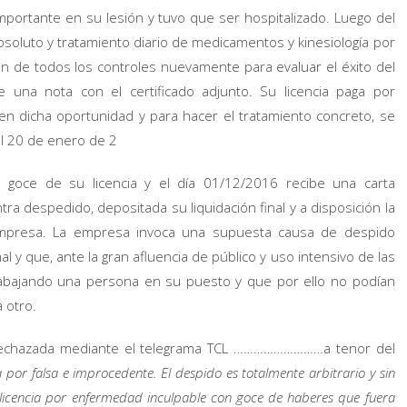
mportante en su lesión y tuvo que ser hospitalizado. Luego del
absoluto y tratamiento diario de medicamentos y kinesiología por
ión de todos los controles nuevamente para evaluar el éxito del
e una nota con el certificado adjunto. Su licencia paga por
en dicha oportunidad y para hacer el tratamiento concreto, se
l 20 de enero de 2
 goce de su licencia y el día 01/12/2016 recibe una carta
 despedido, depositada su liquidación final y a disposición la
 empresa. La empresa invoca una supuesta causa de despido
y que, ante la gran afluencia de público y uso intensivo de las
trabajando una persona en su puesto y que por ello no podían
a otro.
 rechazada mediante el telegrama TCL ………………………a tenor del
por falsa e improcedente. El despido es totalmente arbitrario y sin
 licencia por enfermedad inculpable con goce de haberes que fuera