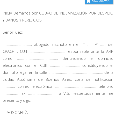
GUARDAR
INICIA Demanda por COBRO DE INDEMNIZACIÓN POR DESPIDO
Y DAÑOS Y PERJUICIOS
Señor Juez:
…………………………, abogado inscripto en el Tº …… Fº …… del
CPACF -, CUIT ………………………………, responsable ante la AFIP
como ……………………………………, denunciando el domicilio
electrónico con el CUIT …………………………, constituyendo el
domicilio legal en la calle ………………………………………………… de la
ciudad Autónoma de Buenos Aires, zona de notificación
…………, correo electrónico ……………………………………, teléfono
……………, fax ………………………… a V.S. respetuosamente me
presento y digo:
I. PERSONERÍA