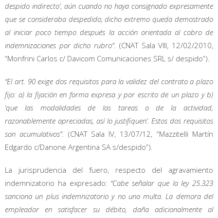
despido indirecto’
,
aún cuando no haya consignado expresamente
que se consideraba despedido, dicho extremo queda demostrado
al iniciar poco tiempo después la acción orientada al cobro de
indemnizaciones por dicho rubro”
. (CNAT Sala VIII, 12/02/2010,
“Monfrini Carlos c/ Davicom Comunicaciones SRL s/ despido”).
“El art. 90 exige dos requisitos para la validez del contrato a plazo
fijo: a) la fijación en forma expresa y por escrito de un plazo y b)
‘que las modalidades de las tareas o de la actividad,
razonablemente apreciadas, así lo justifiquen’. Estos dos requisitos
son acumulativos”
. (CNAT Sala IV, 13/07/12, “Mazzitelli Martín
Edgardo c/Danone Argentina SA s/despido”).
La jurisprudencia del fuero, respecto del agravamiento
indemnizatorio ha expresado:
“Cabe señalar que la ley 25.323
sanciona un plus indemnizatorio y no una multa. La demora del
empleador en satisfacer su débito, daña adicionalmente al