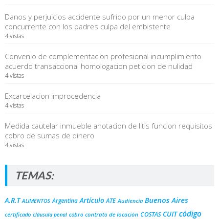
Danos y perjuicios accidente sufrido por un menor culpa
concurrente con los padres culpa del embistente
4 vistas
Convenio de complementacion profesional incumplimiento
acuerdo transaccional homologacion peticion de nulidad
4 vistas
Excarcelacion improcedencia
4 vistas
Medida cautelar inmueble anotacion de litis funcion requisitos
cobro de sumas de dinero
4 vistas
TEMAS:
Buenos Aires
A.R.T
Artículo
Argentina
ATE
ALIMENTOS
Audiencia
código
CUIT
COSTAS
certificado
cobro
contrato de locación
cláusula penal