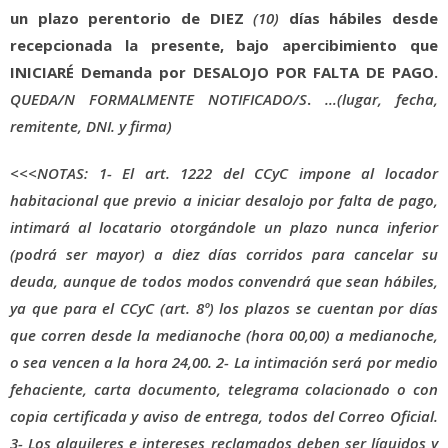
un plazo perentorio de DIEZ
(10)
días hábiles desde
recepcionada la presente, bajo apercibimiento que
INICIARÉ Demanda por DESALOJO POR FALTA DE PAGO.
QUEDA/N
FORMALMENTE
NOTIFICADO/S
.
…(lugar,
fecha,
remitente,
DNI.
y
firma)
<<<NOTAS:
1-
El art. 1222 del CCyC impone al locador
habitacional que previo a iniciar desalojo por falta de pago,
intimará al locatario otorgándole un plazo nunca inferior
(podrá ser mayor) a diez días corridos para cancelar su
deuda, aunque de todos modos convendrá que sean hábiles,
ya que para el CCyC (art. 8º) los plazos se cuentan por días
que corren desde la medianoche (hora 00,00) a medianoche,
o sea vencen a la hora 24,00.
2-
La intimación será por medio
fehaciente, carta documento, telegrama colacionado o con
copia certificada y aviso de entrega, todos del Correo Oficial.
3-
Los alquileres e intereses reclamados deben ser líquidos y