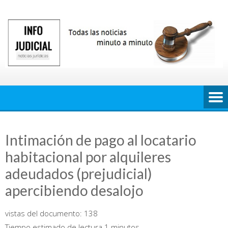
Saltar
al
contenido
Intimación de pago al locatario
habitacional por alquileres
adeudados (prejudicial)
apercibiendo desalojo
vistas del documento:
138
Tiempo estimado de lectura 1 minutos