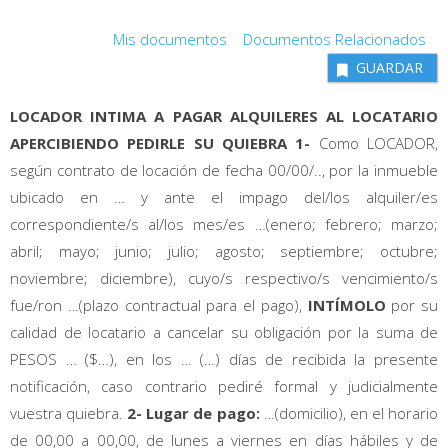
Mis documentos
Documentos Relacionados
GUARDAR
LOCADOR INTIMA A PAGAR
ALQUILERES
AL LOCATARIO
APERCIBIENDO
PEDIRLE
SU
QUIEBRA 1-
Como LOCADOR,
según contrato de locación de fecha 00/00/.., por la inmueble
ubicado en … y ante el impago del/los alquiler/es
correspondiente/s al/los mes/es …(enero; febrero; marzo;
abril; mayo; junio; julio; agosto; septiembre; octubre;
noviembre; diciembre), cuyo/s respectivo/s vencimiento/s
fue/ron …(plazo contractual para el pago),
INTÍMOLO
por su
calidad de locatario a cancelar su obligación por la suma de
PESOS … ($…), en los … (…) días de recibida la presente
notificación, caso contrario pediré formal y judicialmente
vuestra quiebra.
2-
Lugar de pago:
…(domicilio), en el horario
de 00,00 a 00,00, de lunes a viernes en días hábiles y de