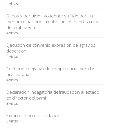
4 vistas
Danos y perjuicios accidente sufrido por un
menor culpa concurrente con los padres culpa
del embistente
4 vistas
Ejecucion de convenio expresion de agravios
desercion
4 vistas
Contienda negativa de competencia medidas
precautorias
4 vistas
Declaracion indagatoria defraudacion al estado
ex director del pami
3 vistas
Excarcelacion defraudacion
3 vistas