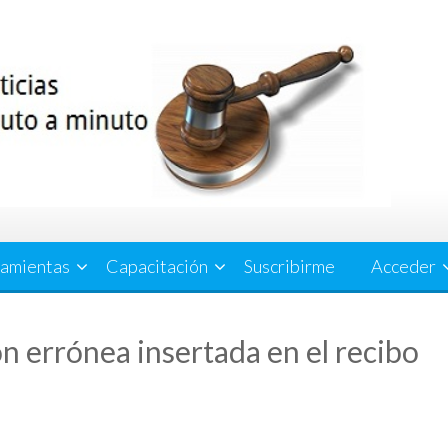
amientas
Capacitación
Suscribirme
Acceder
ón errónea insertada en el recibo