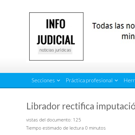
Saltar
al
contenido
Secciones
Práctica profesional
Herr
Librador rectifica imputaci
vistas del documento:
125
Tiempo estimado de lectura 0 minutos