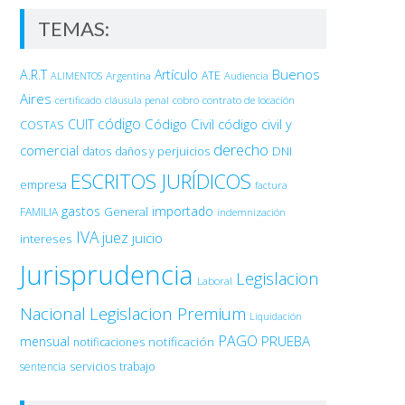
TEMAS:
Buenos
A.R.T
Artículo
Argentina
ATE
ALIMENTOS
Audiencia
Aires
certificado
cobro
contrato de locación
cláusula penal
código
Código Civil
código civil y
CUIT
COSTAS
derecho
comercial
DNI
datos
daños y perjuicios
ESCRITOS JURÍDICOS
empresa
factura
gastos
importado
General
FAMILIA
indemnización
IVA
juez
juicio
intereses
Jurisprudencia
Legislacion
Laboral
Nacional
Legislacion Premium
Liquidación
PAGO
PRUEBA
mensual
notificación
notificaciones
sentencia
servicios
trabajo