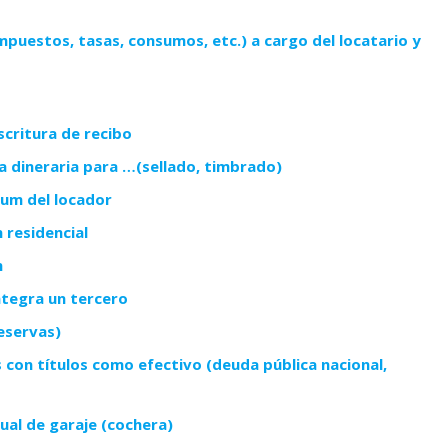
mpuestos, tasas, consumos, etc.) a cargo del locatario y
critura de recibo
 dineraria para …(sellado, timbrado)
dum del locador
 residencial
n
ntegra un tercero
reservas)
 con títulos como efectivo (deuda pública nacional,
ual de garaje (cochera)