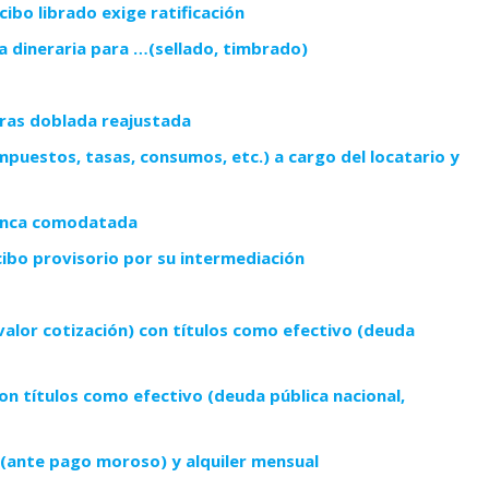
cibo librado exige ratificación
 dineraria para …(sellado, timbrado)
rras doblada reajustada
mpuestos, tasas, consumos, etc.) a cargo del locatario y
finca comodatada
cibo provisorio por su intermediación
valor cotización) con títulos como efectivo (deuda
n títulos como efectivo (deuda pública nacional,
s (ante pago moroso) y alquiler mensual