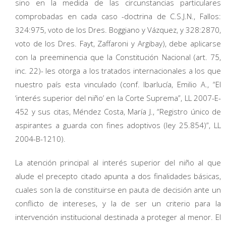
sino en la medida de las circunstancias particulares
comprobadas en cada caso -doctrina de C.S.J.N., Fallos:
324:975, voto de los Dres. Boggiano y Vázquez, y 328:2870,
voto de los Dres. Fayt, Zaffaroni y Argibay), debe aplicarse
con la preeminencia que la Constitución Nacional (art. 75,
inc. 22)- les otorga a los tratados internacionales a los que
nuestro país esta vinculado (conf. Ibarlucía, Emilio A., “El
‘interés superior del niño’ en la Corte Suprema”, LL 2007-E-
452 y sus citas, Méndez Costa, María J., “Registro único de
aspirantes a guarda con fines adoptivos (ley 25.854)”, LL
2004-B-1210).
La atención principal al interés superior del niño al que
alude el precepto citado apunta a dos finalidades básicas,
cuales son la de constituirse en pauta de decisión ante un
conflicto de intereses, y la de ser un criterio para la
intervención institucional destinada a proteger al menor. El