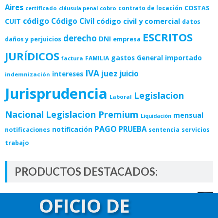
Aires
COSTAS
certificado
cobro
contrato de locación
cláusula penal
código
Código Civil
código civil y comercial
CUIT
datos
ESCRITOS
derecho
DNI
empresa
daños y perjuicios
JURÍDICOS
gastos
importado
General
FAMILIA
factura
IVA
juez
juicio
intereses
indemnización
Jurisprudencia
Legislacion
Laboral
Nacional
Legislacion Premium
mensual
Liquidación
PAGO
PRUEBA
notificación
notificaciones
sentencia
servicios
trabajo
PRODUCTOS DESTACADOS:
Curso de Delitos Informáticos
OFICIO DE
$
14,800.00