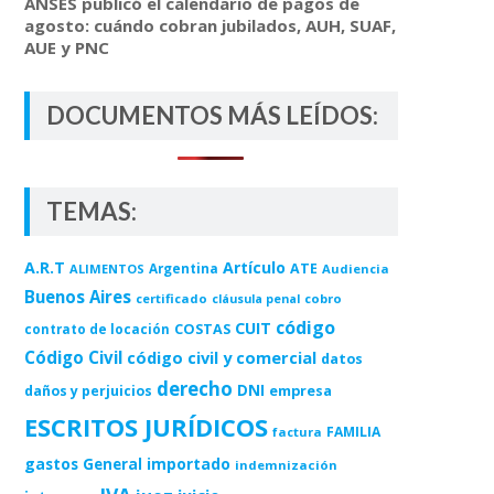
ANSES publicó el calendario de pagos de
agosto: cuándo cobran jubilados, AUH, SUAF,
AUE y PNC
DOCUMENTOS MÁS LEÍDOS:
TEMAS:
A.R.T
Artículo
Argentina
ATE
ALIMENTOS
Audiencia
Buenos Aires
certificado
cobro
cláusula penal
código
CUIT
COSTAS
contrato de locación
Código Civil
código civil y comercial
datos
derecho
DNI
empresa
daños y perjuicios
ESCRITOS JURÍDICOS
FAMILIA
factura
gastos
importado
General
indemnización