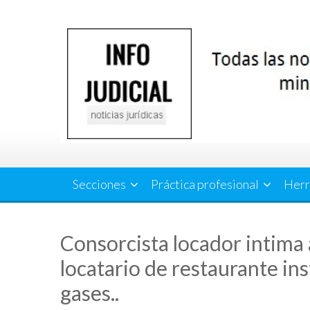
Saltar
al
contenido
Secciones
Práctica profesional
Herr
Consorcista locador intima 
locatario de restaurante in
gases..