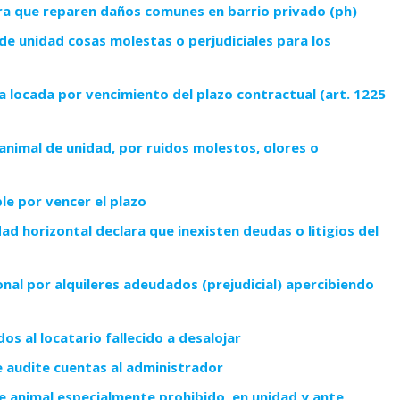
ara que reparen daños comunes en barrio privado (ph)
de unidad cosas molestas o perjudiciales para los
nca locada por vencimiento del plazo contractual (art. 1225
animal de unidad, por ruidos molestos, olores o
ble por vencer el plazo
d horizontal declara que inexisten deudas o litigios del
onal por alquileres adeudados (prejudicial) apercibiendo
s al locatario fallecido a desalojar
e audite cuentas al administrador
e animal especialmente prohibido, en unidad y ante