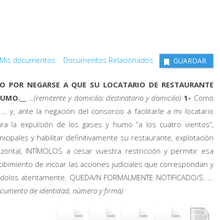
Mis documentos
Documentos Relacionados
GUARDAR
O POR NEGARSE A QUE SU LOCATARIO DE RESTAURANTE
HUMO.__
…(remitente y domicilio; destinatario y domicilio)
1-
Como
… y, ante la negación del consorcio a facilitarle a mi locatario
ara la expulsión de los gases y humo “a los cuatro vientos”,
ipales y habilitar definitivamente su restaurante, explotación
ontal, INTÍMOLOS a cesar vuestra restricción y permitir esa
rcibimiento de incoar las acciones judiciales que correspondan y
salúdolos atentamente. QUEDA/N FORMALMENTE NOTIFICADO/S.
…
documento de identidad, número y firma)