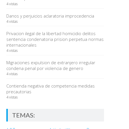
4 vistas
Danos y perjuicios aclaratoria improcedencia
4 vistas
Privacion ilegal de la libertad homicidio delitos
sentencia condenatoria prision perpetua normas
internacionales
4 vistas
Migraciones expulsion de extranjero irregular
condena penal por violencia de genero
4 vistas
Contienda negativa de competencia medidas
precautorias
4 vistas
TEMAS: