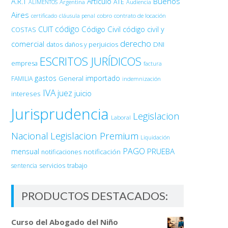
Buenos
A.R.T
Artículo
Argentina
ATE
ALIMENTOS
Audiencia
Aires
certificado
cobro
contrato de locación
cláusula penal
código
Código Civil
código civil y
CUIT
COSTAS
derecho
comercial
DNI
datos
daños y perjuicios
ESCRITOS JURÍDICOS
empresa
factura
gastos
importado
General
FAMILIA
indemnización
IVA
juez
juicio
intereses
Jurisprudencia
Legislacion
Laboral
Nacional
Legislacion Premium
Liquidación
PAGO
PRUEBA
mensual
notificación
notificaciones
sentencia
servicios
trabajo
PRODUCTOS DESTACADOS:
Curso del Abogado del Niño