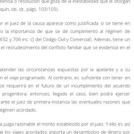
encia o resolución que goza de la inestabilidad que le otorgan
quín, ob. cit., págs. 103/105).
r el juez de la causa aparece como justificada si se tiene en
llo la importancia de que se dé cumplimiento al régimen de
52 y 706 inc. c] del Código Civil y Comercial). Además, tiene un
l recrudecimiento del conflicto familiar que se evidencia en el
tender las circunstancias expuestas por la apelante y a su
 el viaje programado. Al contrario, es suficiente con tener en
se requerirá en el futuro de un incumplimiento del acuerdo
rogenitora; entonces, llegado el caso, bien podrá ejercer
ante el juez de primera instancia las eventuales razones que
l régimen acordado.
a juzga razonable el monto establecido por el juez. Y ello es así
de los viajes acordados importa un desembolso de dinero por