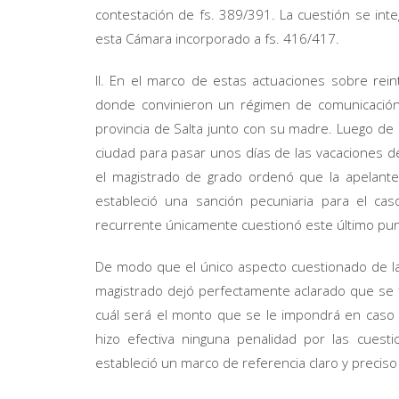
contestación de fs. 389/391. La cuestión se in
esta Cámara incorporado a fs. 416/417.
II. En el marco de estas actuaciones sobre rein
donde convinieron un régimen de comunicación e
provincia de Salta junto con su madre. Luego de 
ciudad para pasar unos días de las vacaciones de
el magistrado de grado ordenó que la apelante
estableció una sanción pecuniaria para el ca
recurrente únicamente cuestionó este último pun
De modo que el único aspecto cuestionado de la 
magistrado dejó perfectamente aclarado que se f
cuál será el monto que se le impondrá en caso d
hizo efectiva ninguna penalidad por las cues
estableció un marco de referencia claro y precis