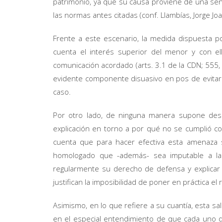
patrimonio, ya que su causa proviene de una sent
las normas antes citadas (conf. Llambías, Jorge Joa
Frente a este escenario, la medida dispuesta po
cuenta el interés superior del menor y con e
comunicación acordado (arts. 3.1 de la CDN; 555, 6
evidente componente disuasivo en pos de evitar e
caso.
Por otro lado, de ninguna manera supone desa
explicación en torno a por qué no se cumplió con
cuenta que para hacer efectiva esta amenaza 
homologado que -además- sea imputable a la p
regularmente su derecho de defensa y explicar 
justifican la imposibilidad de poner en práctica e
Asimismo, en lo que refiere a su cuantía, esta sal
en el especial entendimiento de que cada uno 