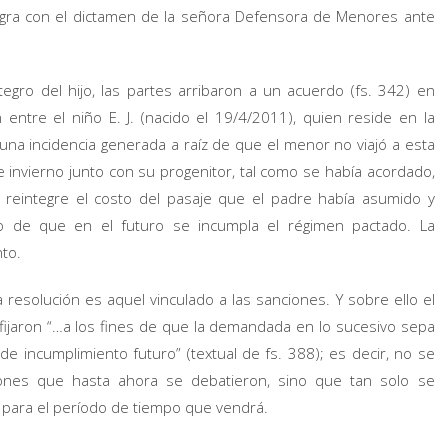
tegra con el dictamen de la señora Defensora de Menores ante
tegro del hijo, las partes arribaron a un acuerdo (fs. 342) en
ntre el niño E. J. (nacido el 19/4/2011), quien reside en la
una incidencia generada a raíz de que el menor no viajó a esta
 invierno junto con su progenitor, tal como se había acordado,
 reintegre el costo del pasaje que el padre había asumido y
so de que en el futuro se incumpla el régimen pactado. La
to.
resolución es aquel vinculado a las sanciones. Y sobre ello el
ijaron “…a los fines de que la demandada en lo sucesivo sepa
e incumplimiento futuro” (textual de fs. 388); es decir, no se
tiones que hasta ahora se debatieron, sino que tan solo se
o para el período de tiempo que vendrá.