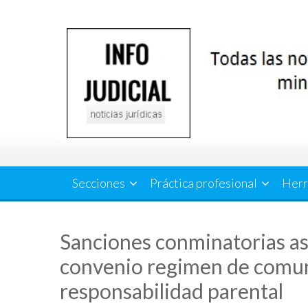
Saltar
al
contenido
Secciones
Práctica profesional
Herr
Sanciones conminatorias as
convenio regimen de comuni
responsabilidad parental