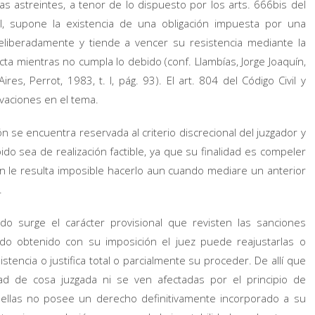
las astreintes, a tenor de lo dispuesto por los arts. 666bis del
l, supone la existencia de una obligación impuesta por una
deliberadamente y tiende a vencer su resistencia mediante la
ta mientras no cumpla lo debido (conf. Llambías, Jorge Joaquín,
es, Perrot, 1983, t. I, pág. 93). El art. 804 del Código Civil y
vaciones en el tema.
ón se encuentra reservada al criterio discrecional del juzgador y
do sea de realización factible, ya que su finalidad es compeler
 le resulta imposible hacerlo aun cuando mediare un anterior
.
ado surge el carácter provisional que revisten las sanciones
do obtenido con su imposición el juez puede reajustarlas o
stencia o justifica total o parcialmente su proceder. De allí que
dad de cosa juzgada ni se ven afectadas por el principio de
 ellas no posee un derecho definitivamente incorporado a su