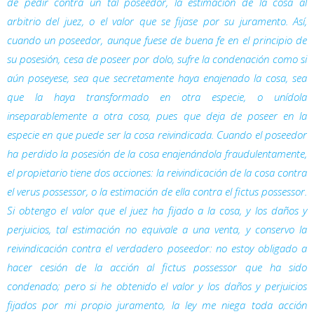
de pedir contra un tal poseedor, la estimación de la cosa al
arbitrio del juez, o el valor que se fijase por su juramento. Así,
cuando un poseedor, aunque fuese de buena fe en el principio de
su posesión, cesa de poseer por dolo, sufre la condenación como si
aún poseyese, sea que secretamente haya enajenado la cosa, sea
que la haya transformado en otra especie, o unídola
inseparablemente a otra cosa, pues que deja de poseer en la
especie en que puede ser la cosa reivindicada. Cuando el poseedor
ha perdido la posesión de la cosa enajenándola fraudulentamente,
el propietario tiene dos acciones: la reivindicación de la cosa contra
el
verus possessor
, o la estimación de ella contra el
fictus possessor
.
Si obtengo el valor que el juez ha fijado a la cosa, y los daños y
perjuicios, tal estimación no equivale a una venta, y conservo la
reivindicación contra el verdadero poseedor: no estoy obligado a
hacer cesión de la acción al
fictus possessor
que ha sido
condenado; pero si he obtenido el valor y los daños y perjuicios
fijados por mi propio juramento, la ley me niega toda acción