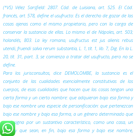
(*VS) Vélez Sarsfield: 2807. Cód. de Luisiana, art. 525. El Cód.
francés, art. 578, define el usufructo: Es el derecho de gozar de las
cosas ajenas como el mismo propietario, pero con la carga de
conservar la sustancia de ellas. Lo mismo el de Nápoles, art. 503;
holandés, 803. La ley romana,
usufructus est jus alienis rebus
utendi, fruendi salva rerum substantia
, L. 1, tít. 1, lib. 7,
Dig.
En la L.
20, tít. 31, part. 3, se comienza a tratar del usufructo, pero no se
define.
Para los jurisconsultos, dice DEMOLOMBE, la sustancia es el
conjunto de las cualidades esencialmente constitutivas de los
cuerpos, de esas cualidades que hacen que las cosas tengan una
cierta forma y un cierto nombre: que adquieran bajo esa forma y
bajo ese nombre una especie de personificación: que pertenezcan
bajo ese nombre y bajo esa forma, a un género determinado que
se designa por un sustantivo característico, como una casa, un
reloj; y que sean, en fin, bajo esa forma y bajo ese nombre,