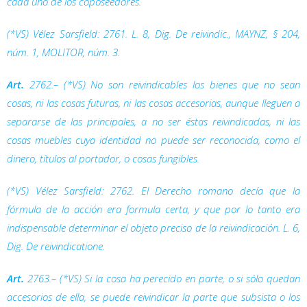
cada uno de los coposeedores.
(*VS) Vélez Sarsfield: 2761. L. 8,
Dig.
De reivindic., MAYNZ, § 204,
núm. 1, MOLITOR, núm. 3.
Art.
2762.– (*VS) No son reivindicables los bienes que no sean
cosas, ni las cosas futuras, ni las cosas accesorias, aunque lleguen a
separarse de las principales, a no ser éstas reivindicadas, ni las
cosas muebles cuya identidad no puede ser reconocida, como el
dinero, títulos al portador, o cosas fungibles.
(*VS) Vélez Sarsfield: 2762. El Derecho romano decía que la
fórmula de la acción era
formula certa
, y que por lo tanto era
indispensable determinar el objeto preciso de la reivindicación. L. 6,
Dig.
De reivindicatione.
Art.
2763.– (*VS) Si la cosa ha perecido en parte, o si sólo quedan
accesorios de ella, se puede reivindicar la parte que subsista o los