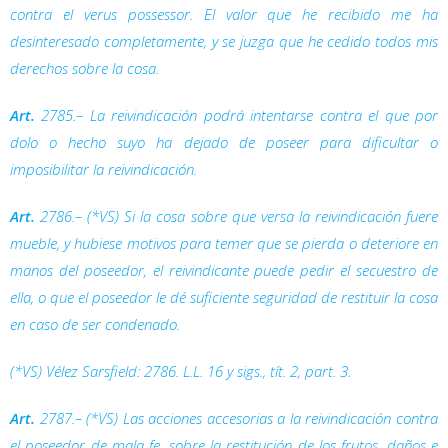
contra el
verus possessor
. El valor que he recibido me ha
desinteresado completamente, y se juzga que he cedido todos mis
derechos sobre la cosa.
Art.
2785.– La reivindicación podrá intentarse contra el que por
dolo o hecho suyo ha dejado de poseer para dificultar o
imposibilitar la reivindicación.
Art.
2786.– (*VS) Si la cosa sobre que versa la reivindicación fuere
mueble, y hubiese motivos para temer que se pierda o deteriore en
manos del poseedor, el reivindicante puede pedir el secuestro de
ella, o que el poseedor le dé suficiente seguridad de restituir la cosa
en caso de ser condenado.
(*VS) Vélez Sarsfield: 2786. L.L. 16 y sigs., tít. 2, part. 3.
Art.
2787.– (*VS) Las acciones accesorias a la reivindicación contra
el poseedor de mala fe, sobre la restitución de los frutos, daños e