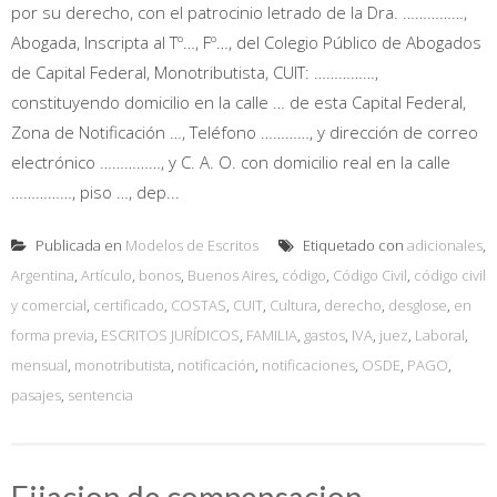
por su derecho, con el patrocinio letrado de la Dra. ……………,
Abogada, Inscripta al Tº…, Fº…, del Colegio Público de Abogados
de Capital Federal, Monotributista, CUIT: ……………,
constituyendo domicilio en la calle … de esta Capital Federal,
Zona de Notificación …, Teléfono …………, y dirección de correo
electrónico ……………, y C. A. O. con domicilio real en la calle
……………, piso …, dep...
Publicada en
Modelos de Escritos
Etiquetado con
adicionales
,
Argentina
,
Artículo
,
bonos
,
Buenos Aires
,
código
,
Código Civil
,
código civil
y comercial
,
certificado
,
COSTAS
,
CUIT
,
Cultura
,
derecho
,
desglose
,
en
forma previa
,
ESCRITOS JURÍDICOS
,
FAMILIA
,
gastos
,
IVA
,
juez
,
Laboral
,
mensual
,
monotributista
,
notificación
,
notificaciones
,
OSDE
,
PAGO
,
pasajes
,
sentencia
Fijacion de compensacion