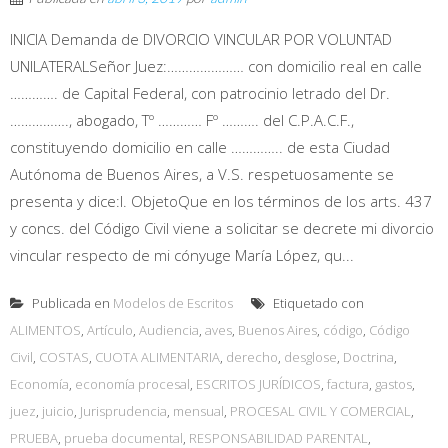
INICIA Demanda de DIVORCIO VINCULAR POR VOLUNTAD
UNILATERALSeñor Juez:………………… con domicilio real en calle
…………. de Capital Federal, con patrocinio letrado del Dr.
……………., abogado, Tº ………… Fº ………. del C.P.A.C.F.,
constituyendo domicilio en calle ………….. de esta Ciudad
Autónoma de Buenos Aires, a V.S. respetuosamente se
presenta y dice:I. ObjetoQue en los términos de los arts. 437
y concs. del Código Civil viene a solicitar se decrete mi divorcio
vincular respecto de mi cónyuge María López, qu...
Publicada en
Modelos de Escritos
Etiquetado con
ALIMENTOS
,
Artículo
,
Audiencia
,
aves
,
Buenos Aires
,
código
,
Código
Civil
,
COSTAS
,
CUOTA ALIMENTARIA
,
derecho
,
desglose
,
Doctrina
,
Economía
,
economía procesal
,
ESCRITOS JURÍDICOS
,
factura
,
gastos
,
juez
,
juicio
,
Jurisprudencia
,
mensual
,
PROCESAL CIVIL Y COMERCIAL
,
PRUEBA
,
prueba documental
,
RESPONSABILIDAD PARENTAL
,