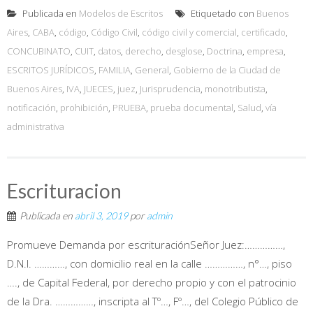
Publicada en
Modelos de Escritos
Etiquetado con
Buenos
Aires
,
CABA
,
código
,
Código Civil
,
código civil y comercial
,
certificado
,
CONCUBINATO
,
CUIT
,
datos
,
derecho
,
desglose
,
Doctrina
,
empresa
,
ESCRITOS JURÍDICOS
,
FAMILIA
,
General
,
Gobierno de la Ciudad de
Buenos Aires
,
IVA
,
JUECES
,
juez
,
Jurisprudencia
,
monotributista
,
notificación
,
prohibición
,
PRUEBA
,
prueba documental
,
Salud
,
vía
administrativa
Escrituracion
Publicada en
abril 3, 2019
por
admin
Promueve Demanda por escrituraciónSeñor Juez:……………,
D.N.I. …………, con domicilio real en la calle ……………, n°…, piso
…., de Capital Federal, por derecho propio y con el patrocinio
de la Dra. ……………, inscripta al Tº…, Fº…, del Colegio Público de