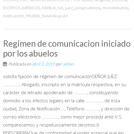
ESCRITOS JURÍDICOS
,
FAMILIA
,
IVA
,
juez
,
Jurisprudencia
,
monotributista
,
notificación
,
PRUEBA
,
Reivindicación
Regimen de comunicacion iniciado
por los abuelos
Publicada en
abril 3, 2019
por
admin
solicita fijación de régimen de comunicaciónSEÑOR JUEZ:
……………, Abogado, inscripto en la matrícula respectiva, en su
carácter de letrado apoderado de …………, constituyendo
domicilio a los efectos legales en la calle ……………, de esta
ciudad, Zona de Notificación …, Teléfono …………, y dirección de
correo electrónico ……………, como mejor proceda ante V.S.
comparecemos y respetuosamente decimos:I)
PERSONERÍAQue de conformidad al poder especial que en