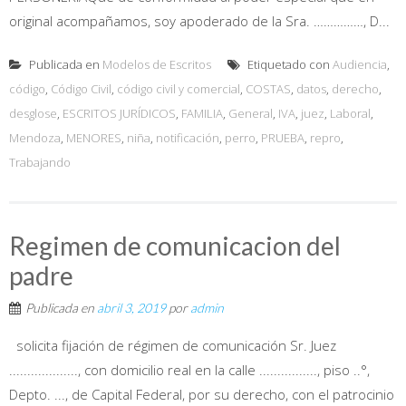
original acompañamos, soy apoderado de la Sra. ……………, D...
Publicada en
Modelos de Escritos
Etiquetado con
Audiencia
,
código
,
Código Civil
,
código civil y comercial
,
COSTAS
,
datos
,
derecho
,
desglose
,
ESCRITOS JURÍDICOS
,
FAMILIA
,
General
,
IVA
,
juez
,
Laboral
,
Mendoza
,
MENORES
,
niña
,
notificación
,
perro
,
PRUEBA
,
repro
,
Trabajando
Regimen de comunicacion del
padre
Publicada en
abril 3, 2019
por
admin
solicita fijación de régimen de comunicación Sr. Juez
..................., con domicilio real en la calle ................, piso ..°,
Depto. ..., de Capital Federal, por su derecho, con el patrocinio