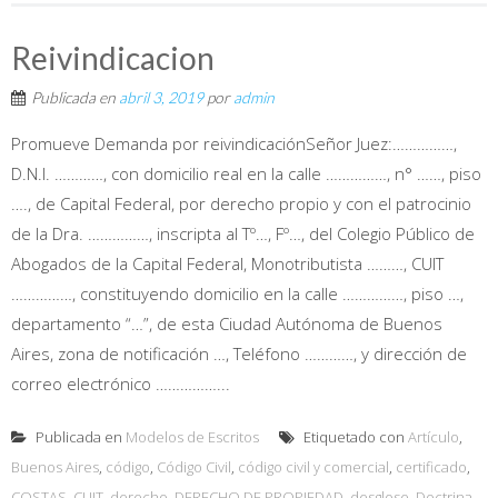
Reivindicacion
Publicada en
abril 3, 2019
por
admin
Promueve Demanda por reivindicaciónSeñor Juez:……………,
D.N.I. …………, con domicilio real en la calle ……………, n° ……, piso
…., de Capital Federal, por derecho propio y con el patrocinio
de la Dra. ……………, inscripta al Tº…, Fº…, del Colegio Público de
Abogados de la Capital Federal, Monotributista ………, CUIT
……………, constituyendo domicilio en la calle ……………, piso …,
departamento “…”, de esta Ciudad Autónoma de Buenos
Aires, zona de notificación …, Teléfono …………, y dirección de
correo electrónico ……………...
Publicada en
Modelos de Escritos
Etiquetado con
Artículo
,
Buenos Aires
,
código
,
Código Civil
,
código civil y comercial
,
certificado
,
COSTAS
,
CUIT
,
derecho
,
DERECHO DE PROPIEDAD
,
desglose
,
Doctrina
,