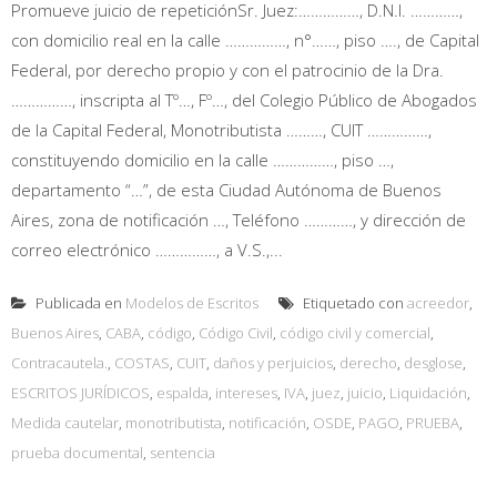
Promueve juicio de repeticiónSr. Juez:……………, D.N.I. …………,
con domicilio real en la calle ……………, n°……, piso …., de Capital
Federal, por derecho propio y con el patrocinio de la Dra.
……………, inscripta al Tº…, Fº…, del Colegio Público de Abogados
de la Capital Federal, Monotributista ………, CUIT ……………,
constituyendo domicilio en la calle ……………, piso …,
departamento “…”, de esta Ciudad Autónoma de Buenos
Aires, zona de notificación …, Teléfono …………, y dirección de
correo electrónico ……………, a V.S.,...
Publicada en
Modelos de Escritos
Etiquetado con
acreedor
,
Buenos Aires
,
CABA
,
código
,
Código Civil
,
código civil y comercial
,
Contracautela.
,
COSTAS
,
CUIT
,
daños y perjuicios
,
derecho
,
desglose
,
ESCRITOS JURÍDICOS
,
espalda
,
intereses
,
IVA
,
juez
,
juicio
,
Liquidación
,
Medida cautelar
,
monotributista
,
notificación
,
OSDE
,
PAGO
,
PRUEBA
,
prueba documental
,
sentencia