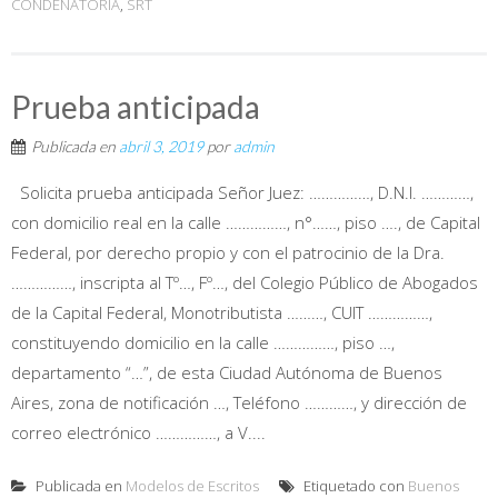
CONDENATORIA
,
SRT
Prueba anticipada
Publicada en
abril 3, 2019
por
admin
Solicita prueba anticipada Señor Juez: ……………, D.N.I. …………,
con domicilio real en la calle ……………, n°……, piso …., de Capital
Federal, por derecho propio y con el patrocinio de la Dra.
……………, inscripta al Tº…, Fº…, del Colegio Público de Abogados
de la Capital Federal, Monotributista ………, CUIT ……………,
constituyendo domicilio en la calle ……………, piso …,
departamento “…”, de esta Ciudad Autónoma de Buenos
Aires, zona de notificación …, Teléfono …………, y dirección de
correo electrónico ……………, a V....
Publicada en
Modelos de Escritos
Etiquetado con
Buenos