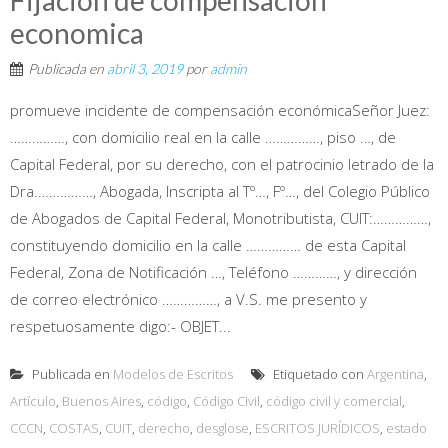
economica
Publicada en
abril 3, 2019
por
admin
promueve incidente de compensación económicaSeñor Juez:
……………, con domicilio real en la calle ……………, piso …, de
Capital Federal, por su derecho, con el patrocinio letrado de la
Dra.……………, Abogada, Inscripta al Tº…, Fº…, del Colegio Público
de Abogados de Capital Federal, Monotributista, CUIT:……………,
constituyendo domicilio en la calle …………… de esta Capital
Federal, Zona de Notificación …, Teléfono …………, y dirección
de correo electrónico ……………, a V.S. me presento y
respetuosamente digo:- OBJET...
Publicada en
Modelos de Escritos
Etiquetado con
Argentina
,
Artículo
,
Buenos Aires
,
código
,
Código Civil
,
código civil y comercial
,
CCCN
,
COSTAS
,
CUIT
,
derecho
,
desglose
,
ESCRITOS JURÍDICOS
,
estado