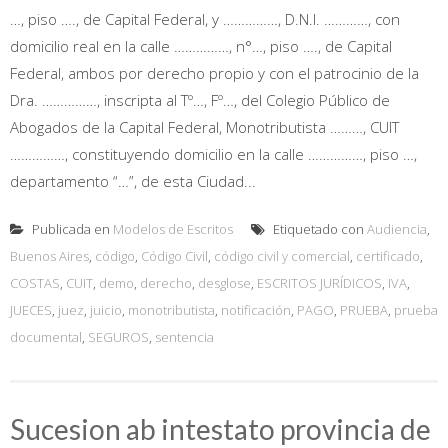
…, piso …., de Capital Federal, y ……………, D.N.I. …………, con
domicilio real en la calle ……………, n°…, piso …., de Capital
Federal, ambos por derecho propio y con el patrocinio de la
Dra. ……………, inscripta al Tº…, Fº…, del Colegio Público de
Abogados de la Capital Federal, Monotributista ………, CUIT
……………, constituyendo domicilio en la calle ……………, piso …,
departamento “…”, de esta Ciudad...
Publicada en
Modelos de Escritos
Etiquetado con
Audiencia
,
Buenos Aires
,
código
,
Código Civil
,
código civil y comercial
,
certificado
,
COSTAS
,
CUIT
,
demo
,
derecho
,
desglose
,
ESCRITOS JURÍDICOS
,
IVA
,
JUECES
,
juez
,
juicio
,
monotributista
,
notificación
,
PAGO
,
PRUEBA
,
prueba
documental
,
SEGUROS
,
sentencia
Sucesion ab intestato provincia de