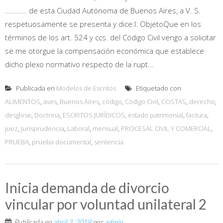
………… de esta Ciudad Autónoma de Buenos Aires, a V. S.
respetuosamente se presenta y dice:I. ObjetoQue en los
términos de los art. 524 y ccs. del Código Civil vengo a solicitar
se me otorgue la compensación económica que establece
dicho plexo normativo respecto de la rupt...
Publicada en
Modelos de Escritos
Etiquetado con
ALIMENTOS
,
aves
,
Buenos Aires
,
código
,
Código Civil
,
COSTAS
,
derecho
,
desglose
,
Doctrina
,
ESCRITOS JURÍDICOS
,
estado patrimonial
,
factura
,
juez
,
Jurisprudencia
,
Laboral
,
mensual
,
PROCESAL CIVIL Y COMERCIAL
,
PRUEBA
,
prueba documental
,
sentencia
Inicia demanda de divorcio
vincular por voluntad unilateral 2
Publicada en
abril 3, 2019
por
admin