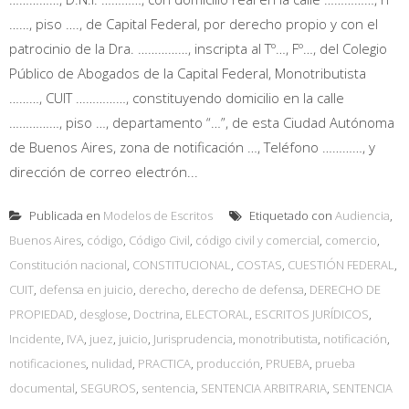
……, piso …., de Capital Federal, por derecho propio y con el
patrocinio de la Dra. ……………, inscripta al Tº…, Fº…, del Colegio
Público de Abogados de la Capital Federal, Monotributista
………, CUIT ……………, constituyendo domicilio en la calle
……………, piso …, departamento “…”, de esta Ciudad Autónoma
de Buenos Aires, zona de notificación …, Teléfono …………, y
dirección de correo electrón...
Publicada en
Modelos de Escritos
Etiquetado con
Audiencia
,
Buenos Aires
,
código
,
Código Civil
,
código civil y comercial
,
comercio
,
Constitución nacional
,
CONSTITUCIONAL
,
COSTAS
,
CUESTIÓN FEDERAL
,
CUIT
,
defensa en juicio
,
derecho
,
derecho de defensa
,
DERECHO DE
PROPIEDAD
,
desglose
,
Doctrina
,
ELECTORAL
,
ESCRITOS JURÍDICOS
,
Incidente
,
IVA
,
juez
,
juicio
,
Jurisprudencia
,
monotributista
,
notificación
,
notificaciones
,
nulidad
,
PRACTICA
,
producción
,
PRUEBA
,
prueba
documental
,
SEGUROS
,
sentencia
,
SENTENCIA ARBITRARIA
,
SENTENCIA