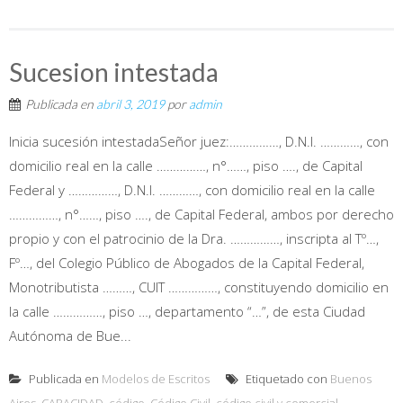
Sucesion intestada
Publicada en
abril 3, 2019
por
admin
Inicia sucesión intestadaSeñor juez:……………, D.N.I. …………, con
domicilio real en la calle ……………, n°……, piso …., de Capital
Federal y ……………, D.N.I. …………, con domicilio real en la calle
……………, n°……, piso …., de Capital Federal, ambos por derecho
propio y con el patrocinio de la Dra. ……………, inscripta al Tº…,
Fº…, del Colegio Público de Abogados de la Capital Federal,
Monotributista ………, CUIT ……………, constituyendo domicilio en
la calle ……………, piso …, departamento “…”, de esta Ciudad
Autónoma de Bue...
Publicada en
Modelos de Escritos
Etiquetado con
Buenos
Aires
,
CAPACIDAD
,
código
,
Código Civil
,
código civil y comercial
,