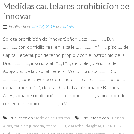
Medidas cautelares prohibicion de
innovar
Publicada en
abril 3, 2019
por
admin
Solicita prohibición de innovarSeñor Juez: ……………, D.N.I.
…………, con domicilio real en la calle ……………, n°……, piso …, de
Capital Federal, por derecho propio y con el patrocinio de la
Dra. ……………, inscripta al Tº…, Fº…, del Colegio Público de
Abogados de la Capital Federal, Monotributista ………, CUIT
……………, constituyendo domicilio en la calle ……………, piso …,
departamento “…”, de esta Ciudad Autónoma de Buenos
Aires, zona de notificación …, Teléfono …………, y dirección de
correo electrónico ……………, a V...
Publicada en
Modelos de Escritos
Etiquetado con
Buenos
Aires
,
caución juratoria
,
cobro
,
CUIT
,
derecho
,
desglose
,
ESCRITOS
JURÍDICOS
,
General
,
IVA
,
juez
,
monotributista
,
notificación
,
PRACTICA
,