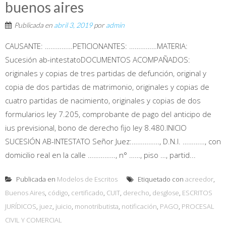
buenos aires
Publicada en
abril 3, 2019
por
admin
CAUSANTE: ……………PETICIONANTES: ……………MATERIA:
Sucesión ab-intestatoDOCUMENTOS ACOMPAÑADOS:
originales y copias de tres partidas de defunción, original y
copia de dos partidas de matrimonio, originales y copias de
cuatro partidas de nacimiento, originales y copias de dos
formularios ley 7.205, comprobante de pago del anticipo de
ius previsional, bono de derecho fijo ley 8.480.INICIO
SUCESIÓN AB-INTESTATO Señor Juez:……………, D.N.I. …………, con
domicilio real en la calle ……………, n° ……, piso …, partid...
Publicada en
Modelos de Escritos
Etiquetado con
acreedor
,
Buenos Aires
,
código
,
certificado
,
CUIT
,
derecho
,
desglose
,
ESCRITOS
JURÍDICOS
,
juez
,
juicio
,
monotributista
,
notificación
,
PAGO
,
PROCESAL
CIVIL Y COMERCIAL