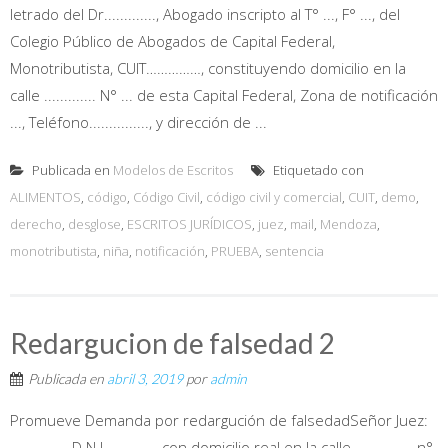
letrado del Dr............., Abogado inscripto al T° ..., F° ..., del
Colegio Público de Abogados de Capital Federal,
Monotributista, CUIT……………, constituyendo domicilio en la
calle ............. N° ... de esta Capital Federal, Zona de notificación
..., Teléfono..............., y dirección de ...
Publicada en
Modelos de Escritos
Etiquetado con
ALIMENTOS
,
código
,
Código Civil
,
código civil y comercial
,
CUIT
,
demo
,
derecho
,
desglose
,
ESCRITOS JURÍDICOS
,
juez
,
mail
,
Mendoza
,
monotributista
,
niña
,
notificación
,
PRUEBA
,
sentencia
Redargucion de falsedad 2
Publicada en
abril 3, 2019
por
admin
Promueve Demanda por redargución de falsedadSeñor Juez:
……………, D.N.I. …………, con domicilio real en la calle ……………, n°