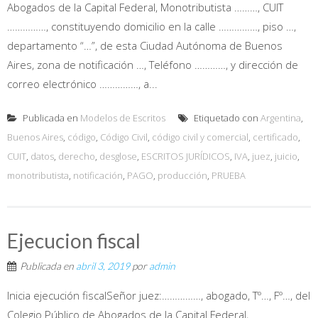
Abogados de la Capital Federal, Monotributista ………, CUIT
……………, constituyendo domicilio en la calle ……………, piso …,
departamento “…”, de esta Ciudad Autónoma de Buenos
Aires, zona de notificación …, Teléfono …………, y dirección de
correo electrónico ……………, a...
Publicada en
Modelos de Escritos
Etiquetado con
Argentina
,
Buenos Aires
,
código
,
Código Civil
,
código civil y comercial
,
certificado
,
CUIT
,
datos
,
derecho
,
desglose
,
ESCRITOS JURÍDICOS
,
IVA
,
juez
,
juicio
,
monotributista
,
notificación
,
PAGO
,
producción
,
PRUEBA
Ejecucion fiscal
Publicada en
abril 3, 2019
por
admin
Inicia ejecución fiscalSeñor juez:……………, abogado, Tº…, Fº…, del
Colegio Público de Abogados de la Capital Federal,