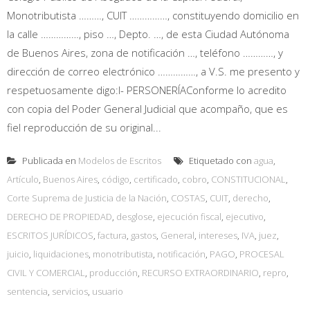
Monotributista ………, CUIT ……………, constituyendo domicilio en
la calle ……………, piso …, Depto. …, de esta Ciudad Autónoma
de Buenos Aires, zona de notificación …, teléfono …………, y
dirección de correo electrónico ……………, a V.S. me presento y
respetuosamente digo:I- PERSONERÍAConforme lo acredito
con copia del Poder General Judicial que acompaño, que es
fiel reproducción de su original...
Publicada en
Modelos de Escritos
Etiquetado con
agua
,
Artículo
,
Buenos Aires
,
código
,
certificado
,
cobro
,
CONSTITUCIONAL
,
Corte Suprema de Justicia de la Nación
,
COSTAS
,
CUIT
,
derecho
,
DERECHO DE PROPIEDAD
,
desglose
,
ejecución fiscal
,
ejecutivo
,
ESCRITOS JURÍDICOS
,
factura
,
gastos
,
General
,
intereses
,
IVA
,
juez
,
juicio
,
liquidaciones
,
monotributista
,
notificación
,
PAGO
,
PROCESAL
CIVIL Y COMERCIAL
,
producción
,
RECURSO EXTRAORDINARIO
,
repro
,
sentencia
,
servicios
,
usuario