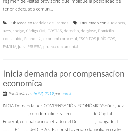
régimen de visitas provisorio que implique la posibilidad de
tener adecuada comun...
Publicada en
Modelos de Escritos
Etiquetado con
Audiencia
,
aves
,
código
,
Código Civil
,
COSTAS
,
derecho
,
desglose
,
Domicilio
constituido
,
Economía
,
economía procesal
,
ESCRITOS JURÍDICOS
,
FAMILIA
,
juez
,
PRUEBA
,
prueba documental
Inicia demanda por compensacion
economica
Publicada en
abril 3, 2019
por
admin
INICIA Demanda por COMPENSACIÓN ECONÓMICASeñor Juez:
………………….., con domicilio real en ……………… de Capital
Federal, con patrocinio letrado del Dr. ……………, abogado, Tº
………. Fº …….. del C.P.A.C.F., constituyendo domicilio en calle