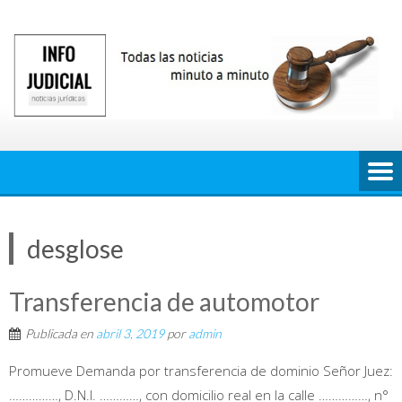
Saltar
al
contenido
desglose
Transferencia de automotor
Publicada en
abril 3, 2019
por
admin
Promueve Demanda por transferencia de dominio Señor Juez:
……………, D.N.I. …………, con domicilio real en la calle ……………, n°