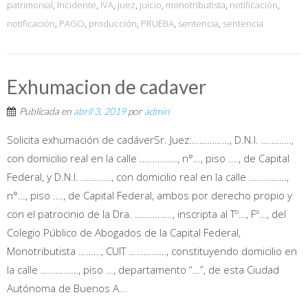
patrimonial
,
Incidente
,
IVA
,
juez
,
juicio
,
monotributista
,
notificación
,
notificación
,
PAGO
,
producción
,
PRUEBA
,
sentencia
,
sentencia
Exhumacion de cadaver
Publicada en
abril 3, 2019
por
admin
Solicita exhumación de cadáverSr. Juez:……………, D.N.I. …………,
con domicilio real en la calle ……………, n°…, piso …., de Capital
Federal, y D.N.I. …………, con domicilio real en la calle ……………,
n°…, piso …., de Capital Federal, ambos por derecho propio y
con el patrocinio de la Dra. ……………, inscripta al Tº…, Fº…, del
Colegio Público de Abogados de la Capital Federal,
Monotributista ………, CUIT ……………, constituyendo domicilio en
la calle ……………, piso …, departamento “…”, de esta Ciudad
Autónoma de Buenos A...