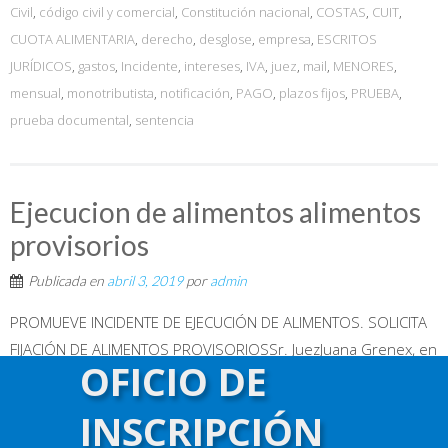
Civil
,
código civil y comercial
,
Constitución nacional
,
COSTAS
,
CUIT
,
CUOTA ALIMENTARIA
,
derecho
,
desglose
,
empresa
,
ESCRITOS
JURÍDICOS
,
gastos
,
Incidente
,
intereses
,
IVA
,
juez
,
mail
,
MENORES
,
mensual
,
monotributista
,
notificación
,
PAGO
,
plazos fijos
,
PRUEBA
,
prueba documental
,
sentencia
Ejecucion de alimentos alimentos
provisorios
Publicada en
abril 3, 2019
por
admin
PROMUEVE INCIDENTE DE EJECUCIÓN DE ALIMENTOS. SOLICITA
FIJACIÓN DE ALIMENTOS PROVISORIOSSr. JuezJuana Grenex, en
OFICIO DE
representación de mi hija Trinidad Videla, con domicilio real en
la calle Cabrera N° 3257, 10º piso, Depto. C, de Capital Federal,
INSCRIPCIÓN
por su derecho, con el patrocinio letrado del Dr. Ricardo