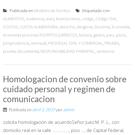
Publicada en
Modelos de Escritos
Etiquetado con
ALIMENTOS
,
Audiencia
,
aves
,
Buenos Aires
,
código
,
Código Civil
,
COSTAS
,
CUOTA ALIMENTARIA
,
derecho
,
desglose
,
Doctrina
,
Economía
,
economía procesal
,
ESCRITOS JURÍDICOS
,
factura
,
gastos
,
juez
,
juicio
,
Jurisprudencia
,
mensual
,
PROCESAL CIVIL Y COMERCIAL
,
PRUEBA
,
prueba documental
,
RESPONSABILIDAD PARENTAL
,
sentencia
Homologacion de convenio sobre
cuidado personal y regimen de
comunicacion
Publicada en
abril 3, 2019
por
admin
solicita homologación de acuerdoSeñor Juez:M. P. L., con
domicilio real en la calle ……………, piso …, de Capital Federal,