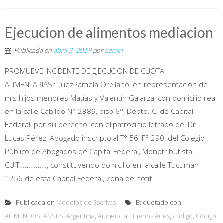
Ejecucion de alimentos mediacion
Publicada en
abril 3, 2019
por
admin
PROMUEVE INCIDENTE DE EJECUCIÓN DE CUOTA
ALIMENTARIASr. JuezPamela Orellano, en representación de
mis hijos menores Matías y Valentín Galarza, con domicilio real
en la calle Cabildo N° 2389, piso 6°, Depto. C, de Capital
Federal, por su derecho, con el patrocinio letrado del Dr.
Lucas Pérez, Abogado inscripto al T° 56, F° 290, del Colegio
Público de Abogados de Capital Federal, Monotributista,
CUIT……………, constituyendo domicilio en la calle Tucumán
1256 de esta Capital Federal, Zona de notif...
Publicada en
Modelos de Escritos
Etiquetado con
ALIMENTOS
,
ANSES
,
Argentina
,
Audiencia
,
Buenos Aires
,
código
,
Código