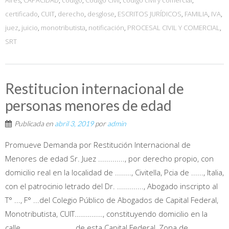
certificado
,
CUIT
,
derecho
,
desglose
,
ESCRITOS JURÍDICOS
,
FAMILIA
,
IVA
,
juez
,
juicio
,
monotributista
,
notificación
,
PROCESAL CIVIL Y COMERCIAL
,
SRT
Restitucion internacional de
personas menores de edad
Publicada en
abril 3, 2019
por
admin
Promueve Demanda por Restitución Internacional de
Menores de edad Sr. Juez ............., por derecho propio, con
domicilio real en la localidad de ........, Civitella, Pcia de ......, Italia,
con el patrocinio letrado del Dr. ............., Abogado inscripto al
T° ..., F° ...del Colegio Público de Abogados de Capital Federal,
Monotributista, CUIT……………, constituyendo domicilio en la
calle ......................... de esta Capital Federal, Zona de