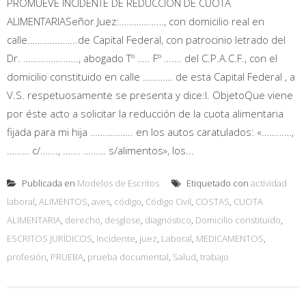
PROMUEVE INCIDENTE DE REDUCCIÓN DE CUOTA
ALIMENTARIASeñor Juez:………………, con domicilio real en
calle………………..de Capital Federal, con patrocinio letrado del
Dr. …………………., abogado Tº ….. Fº ……. del C.P.A.C.F., con el
domicilio constituido en calle ………… de esta Capital Federal , a
V.S. respetuosamente se presenta y dice:I. ObjetoQue viene
por éste acto a solicitar la reducción de la cuota alimentaria
fijada para mi hija …………….. en los autos caratulados: «…………,
……… c/……., ……. ……… s/alimentos», los...
Publicada en
Modelos de Escritos
Etiquetado con
actividad
laboral
,
ALIMENTOS
,
aves
,
código
,
Código Civil
,
COSTAS
,
CUOTA
ALIMENTARIA
,
derecho
,
desglose
,
diagnóstico
,
Domicilio constituido
,
ESCRITOS JURÍDICOS
,
Incidente
,
juez
,
Laboral
,
MEDICAMENTOS
,
profesión
,
PRUEBA
,
prueba documental
,
Salud
,
trabajo