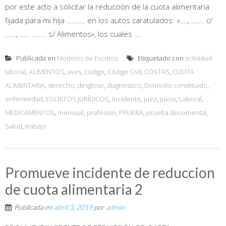
por este acto a solicitar la reducción de la cuota alimentaria
fijada para mi hija ………. en los autos caratulados: «…., ……. c/
……, ….. …….. s/ Alimentos», los cuales ...
Publicada en
Modelos de Escritos
Etiquetado con
actividad
laboral
,
ALIMENTOS
,
aves
,
código
,
Código Civil
,
COSTAS
,
CUOTA
ALIMENTARIA
,
derecho
,
desglose
,
diagnóstico
,
Domicilio constituido
,
enfermedad
,
ESCRITOS JURÍDICOS
,
Incidente
,
juez
,
juicio
,
Laboral
,
MEDICAMENTOS
,
mensual
,
profesión
,
PRUEBA
,
prueba documental
,
Salud
,
trabajo
Promueve incidente de reduccion
de cuota alimentaria 2
Publicada en
abril 3, 2019
por
admin