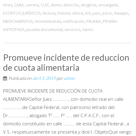
Aires
,
CABA
,
carrera
,
CUIT
,
demo
,
derecho
,
desglose
,
encargado
,
ESCRITOS JURÍDICOS
,
factura
,
historia clínica
,
IVA
,
juez
,
juicio
,
masajes
,
MEDICAMENTOS
,
monotributista
,
notificación
,
PRUEBA
,
PRUEBA
ANTICIPADA
,
prueba documental
,
servicios
,
Varios
Promueve incidente de reduccion
de cuota alimentaria
Publicada en
abril 3, 2019
por
admin
PROMUEVE INCIDENTE DE REDUCCIÓN DE CUOTA
ALIMENTARIASeñor Juez:………….., con domicilio real en calle
……………..de Capital Federal, con patrocinio letrado del
Dr…………….., abogado Tº …… Fº ….. del C.P.A.C.F., con el
domicilio constituido en calle ………. de esta Capital Federal , a
V.S. respetuosamente se presenta y dice:I. ObjetoQue vengo