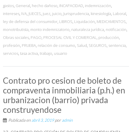
gastos
,
General
,
hecho dañoso
,
INCAPACIDAD
,
indemnización
,
intereses
,
IVA
,
JUECES
,
juez
,
juicio
,
Jurisprudencia
,
kinesiología
,
Laboral
,
ley de defensa del consumidor
,
LIBROS
,
Liquidación
,
MEDICAMENTOS
,
monotributista
,
monto indemnizatorio
,
naturaleza jurídica
,
notificación
,
Obras sociales
,
PAGO
,
PROCESAL CIVIL Y COMERCIAL
,
producción
,
profesión
,
PRUEBA
,
relación de consumo
,
Salud
,
SEGUROS
,
sentencia
,
servicios
,
tasa activa
,
trabajo
,
usuario
Contrato pro cesion de boleto de
compraventa inmobiliaria (p.h.) en
urbanizacion (barrio) privada
construyendose
Publicada en
abril 3, 2019
por
admin