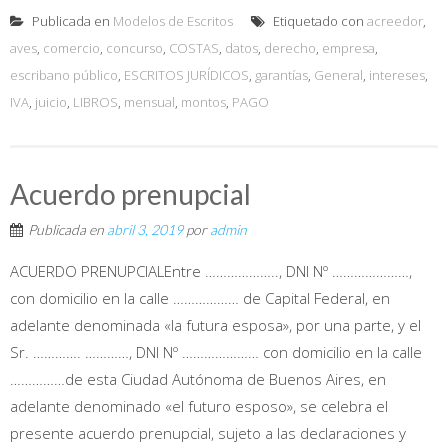
Publicada en
Modelos de Escritos
Etiquetado con
acreedor
,
aves
,
comercio
,
concurso
,
COSTAS
,
datos
,
derecho
,
empresa
,
escribano público
,
ESCRITOS JURÍDICOS
,
garantías
,
General
,
intereses
,
IVA
,
juicio
,
LIBROS
,
mensual
,
montos
,
PAGO
Acuerdo prenupcial
Publicada en
abril 3, 2019
por
admin
ACUERDO PRENUPCIALEntre ……………….., DNI Nº …………………,
con domicilio en la calle ……………… de Capital Federal, en
adelante denominada «la futura esposa», por una parte, y el
Sr. …………. …………, DNI Nº ………………… con domicilio en la calle
……………de esta Ciudad Autónoma de Buenos Aires, en
adelante denominado «el futuro esposo», se celebra el
presente acuerdo prenupcial, sujeto a las declaraciones y