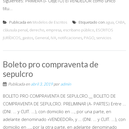
siguientes: PRIMERA (I- OBJETO) El VENDEDOR como único
titu...
Publicada en
Modelos de Escritos
Etiquetado con
agua
,
CABA
,
cláusula penal
,
derecho
,
empresa
,
escribano público
,
ESCRITOS
JURÍDICOS
,
gastos
,
General
,
IVA
,
notificaciones
,
PAGO
,
servicios
Boleto pro compraventa de
sepulcro
Publicada en
abril 3, 2019
por
admin
BOLETO PRO COMPRAVENTA DE SEPULCRO.__ BOLETO DE
COMPRAVENTA DE SEPULCRO. PRELIMINAR (A- PARTES) Entre ...
(DNI. ... y CUIT. ...), con domicilio en ..., por una parte, en
adelante denominado «VENDEDOR», y ... (DNI. ... y CUIT. ...), con
domicilio en ..., por la otra parte, en adelante denominado