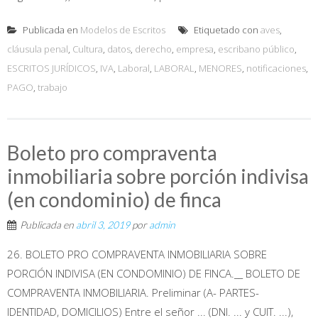
Publicada en
Modelos de Escritos
Etiquetado con
aves
,
cláusula penal
,
Cultura
,
datos
,
derecho
,
empresa
,
escribano público
,
ESCRITOS JURÍDICOS
,
IVA
,
Laboral
,
LABORAL
,
MENORES
,
notificaciones
,
PAGO
,
trabajo
Boleto pro compraventa
inmobiliaria sobre porción indivisa
(en condominio) de finca
Publicada en
abril 3, 2019
por
admin
26. BOLETO PRO COMPRAVENTA INMOBILIARIA SOBRE
PORCIÓN INDIVISA (EN CONDOMINIO) DE FINCA.__ BOLETO DE
COMPRAVENTA INMOBILIARIA. Preliminar (A- PARTES-
IDENTIDAD, DOMICILIOS) Entre el señor ... (DNI. ... y CUIT. ...),