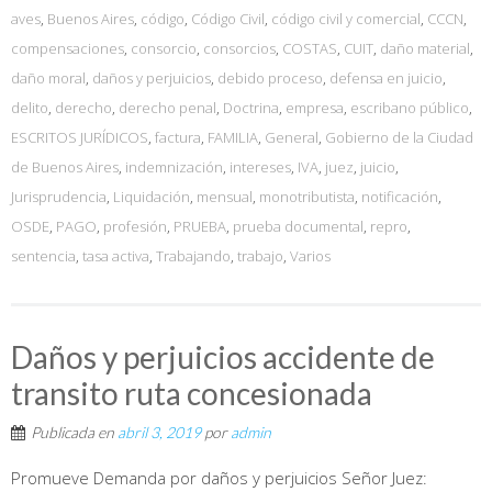
aves
,
Buenos Aires
,
código
,
Código Civil
,
código civil y comercial
,
CCCN
,
compensaciones
,
consorcio
,
consorcios
,
COSTAS
,
CUIT
,
daño material
,
daño moral
,
daños y perjuicios
,
debido proceso
,
defensa en juicio
,
delito
,
derecho
,
derecho penal
,
Doctrina
,
empresa
,
escribano público
,
ESCRITOS JURÍDICOS
,
factura
,
FAMILIA
,
General
,
Gobierno de la Ciudad
de Buenos Aires
,
indemnización
,
intereses
,
IVA
,
juez
,
juicio
,
Jurisprudencia
,
Liquidación
,
mensual
,
monotributista
,
notificación
,
OSDE
,
PAGO
,
profesión
,
PRUEBA
,
prueba documental
,
repro
,
sentencia
,
tasa activa
,
Trabajando
,
trabajo
,
Varios
Daños y perjuicios accidente de
transito ruta concesionada
Publicada en
abril 3, 2019
por
admin
Promueve Demanda por daños y perjuicios Señor Juez: