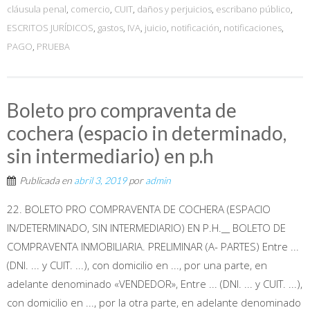
cláusula penal
,
comercio
,
CUIT
,
daños y perjuicios
,
escribano público
,
ESCRITOS JURÍDICOS
,
gastos
,
IVA
,
juicio
,
notificación
,
notificaciones
,
PAGO
,
PRUEBA
Boleto pro compraventa de
cochera (espacio in determinado,
sin intermediario) en p.h
Publicada en
abril 3, 2019
por
admin
22. BOLETO PRO COMPRAVENTA DE COCHERA (ESPACIO
IN/DETERMINADO, SIN INTERMEDIARIO) EN P.H.__ BOLETO DE
COMPRAVENTA INMOBILIARIA. PRELIMINAR (A- PARTES) Entre ...
(DNI. ... y CUIT. ...), con domicilio en ..., por una parte, en
adelante denominado «VENDEDOR», Entre ... (DNI. ... y CUIT. ...),
con domicilio en ..., por la otra parte, en adelante denominado