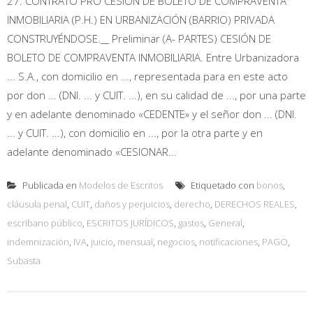
27. CONTRATO PRO CESIÓN DE BOLETO DE COMPRAVENTA
INMOBILIARIA (P.H.) EN URBANIZACIÓN (BARRIO) PRIVADA
CONSTRUYÉNDOSE.__ Preliminar (A- PARTES) CESIÓN DE
BOLETO DE COMPRAVENTA INMOBILIARIA. Entre Urbanizadora
... S.A., con domicilio en ..., representada para en este acto
por don ... (DNI. ... y CUIT. ...), en su calidad de ..., por una parte
y en adelante denominado «CEDENTE» y el señor don ... (DNI.
... y CUIT. ...), con domicilio en ..., por la otra parte y en
adelante denominado «CESIONAR...
Publicada en
Modelos de Escritos
Etiquetado con
bonos
,
cláusula penal
,
CUIT
,
daños y perjuicios
,
derecho
,
DERECHOS REALES
,
escribano público
,
ESCRITOS JURÍDICOS
,
gastos
,
General
,
indemnización
,
IVA
,
juicio
,
mensual
,
negocios
,
notificaciones
,
PAGO
,
Subasta