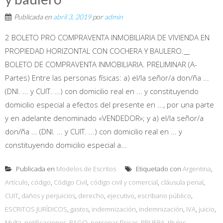
Publicada en
abril 3, 2019
por
admin
2 BOLETO PRO COMPRAVENTA INMOBILIARIA DE VIVIENDA EN
PROPIEDAD HORIZONTAL CON COCHERA Y BAULERO.__
BOLETO DE COMPRAVENTA INMOBILIARIA. PRELIMINAR (A-
Partes) Entre las personas físicas: a) el/la señor/a don/ña ...
(DNI. ... y CUIT. ...) con domicilio real en ... y constituyendo
domicilio especial a efectos del presente en ..., por una parte
y en adelante denominado «VENDEDOR»; y a) el/la señor/a
don/ña ... (DNI. ... y CUIT. ...) con domicilio real en ... y
constituyendo domicilio especial a...
Publicada en
Modelos de Escritos
Etiquetado con
Argentina
,
Artículo
,
código
,
Código Civil
,
código civil y comercial
,
cláusula penal
,
CUIT
,
daños y perjuicios
,
derecho
,
ejecutivo
,
escribano público
,
ESCRITOS JURÍDICOS
,
gastos
,
indemnización
,
indemnización
,
IVA
,
juicio
,
Multa
,
notificaciones
,
PAGO
,
personas físicas
,
PRUEBA
,
títulos