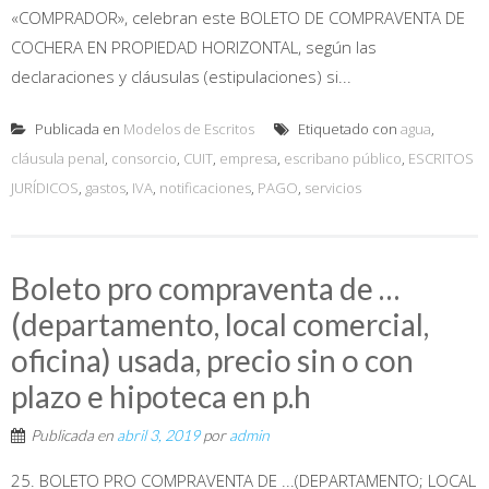
«COMPRADOR», celebran este BOLETO DE COMPRAVENTA DE
COCHERA EN PROPIEDAD HORIZONTAL, según las
declaraciones y cláusulas (estipulaciones) si...
Publicada en
Modelos de Escritos
Etiquetado con
agua
,
cláusula penal
,
consorcio
,
CUIT
,
empresa
,
escribano público
,
ESCRITOS
JURÍDICOS
,
gastos
,
IVA
,
notificaciones
,
PAGO
,
servicios
Boleto pro compraventa de …
(departamento, local comercial,
oficina) usada, precio sin o con
plazo e hipoteca en p.h
Publicada en
abril 3, 2019
por
admin
25. BOLETO PRO COMPRAVENTA DE ...(DEPARTAMENTO; LOCAL