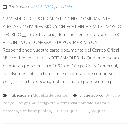
Publicada en
abril 3, 2019
por
admin
12 VENDEDOR HIPOTECARIO RESCINDE COMPRAVENTA
ARGUYENDO IMPREVISIÓN Y OFRECE REINTEGRAR EL MONTO
RECIBIDO.__ ...(destinatario, domicilio, remitente y domicilio)
RESCINDIMOS COMPRAVENTA POR IMPREVISIÓN.
Respondiendo vuestra carta documento del Correo Oficial
Nº... recibida el .../.../.., NOTIFICÁMOLES: 1- Que en base a lo
dispuesto por el artículo 1091 del Código Civil y Comercial,
resolvemos extrajudicialmente el contrato de compraventa
con garantía hipotecaria, instrumentado por escritura p...
Publicada en
Modelos de Escritos
Etiquetado con
Artículo
,
código
,
Código Civil
,
código civil y comercial
,
contrato aleatorio
,
derecho
,
escribano público
,
ESCRITOS JURÍDICOS
,
IVA
,
juez