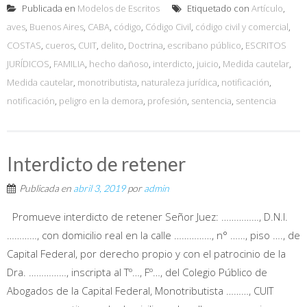
Publicada en
Modelos de Escritos
Etiquetado con
Artículo
,
aves
,
Buenos Aires
,
CABA
,
código
,
Código Civil
,
código civil y comercial
,
COSTAS
,
cueros
,
CUIT
,
delito
,
Doctrina
,
escribano público
,
ESCRITOS
JURÍDICOS
,
FAMILIA
,
hecho dañoso
,
interdicto
,
juicio
,
Medida cautelar
,
Medida cautelar
,
monotributista
,
naturaleza jurídica
,
notificación
,
notificación
,
peligro en la demora
,
profesión
,
sentencia
,
sentencia
Interdicto de retener
Publicada en
abril 3, 2019
por
admin
Promueve interdicto de retener Señor Juez: ……………, D.N.I.
…………, con domicilio real en la calle ……………, n° ……, piso …., de
Capital Federal, por derecho propio y con el patrocinio de la
Dra. ……………, inscripta al Tº…, Fº…, del Colegio Público de
Abogados de la Capital Federal, Monotributista ………, CUIT