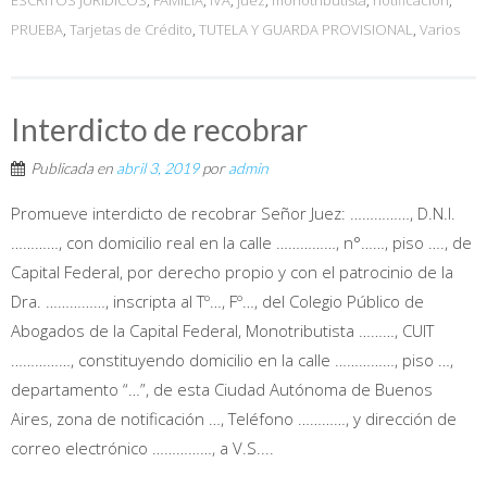
PRUEBA
,
Tarjetas de Crédito
,
TUTELA Y GUARDA PROVISIONAL
,
Varios
Interdicto de recobrar
Publicada en
abril 3, 2019
por
admin
Promueve interdicto de recobrar Señor Juez: ……………, D.N.I.
…………, con domicilio real en la calle ……………, n°……, piso …., de
Capital Federal, por derecho propio y con el patrocinio de la
Dra. ……………, inscripta al Tº…, Fº…, del Colegio Público de
Abogados de la Capital Federal, Monotributista ………, CUIT
……………, constituyendo domicilio en la calle ……………, piso …,
departamento “…”, de esta Ciudad Autónoma de Buenos
Aires, zona de notificación …, Teléfono …………, y dirección de
correo electrónico ……………, a V.S....