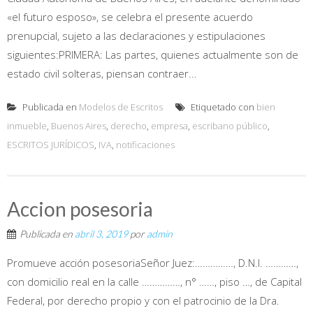
«el futuro esposo», se celebra el presente acuerdo
prenupcial, sujeto a las declaraciones y estipulaciones
siguientes:PRIMERA: Las partes, quienes actualmente son de
estado civil solteras, piensan contraer...
Publicada en
Modelos de Escritos
Etiquetado con
bien
inmueble
,
Buenos Aires
,
derecho
,
empresa
,
escribano público
,
ESCRITOS JURÍDICOS
,
IVA
,
notificaciones
Accion posesoria
Publicada en
abril 3, 2019
por
admin
Promueve acción posesoriaSeñor Juez:……………, D.N.I. …………,
con domicilio real en la calle ……………, n° ……, piso …, de Capital
Federal, por derecho propio y con el patrocinio de la Dra.