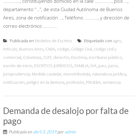
……………, constituyendo domicilio en la calle ……………, piso …,
departamento “…”, de esta Ciudad Autónoma de Buenos
Aires, zona de notificación …, Teléfono …………, y dirección de
correo electrónico ………...
Publicada en
Modelos de Escritos
Etiquetado con
agro
,
Artículo
,
Buenos Aires
,
CABA
,
código
,
Código Civil
,
código civil y
comercial
,
Columnas
,
CUIT
,
derecho
,
Doctrina
,
escribano público
,
escrito de inicio
,
ESCRITOS JURÍDICOS
,
FAMILIA
,
IVA
,
juez
,
juicio
,
Jurisprudencia
,
Medida cautelar
,
monotributista
,
naturaleza jurídica
,
notificación
,
peligro en la demora
,
profesión
,
PRUEBA
,
sentencia
Demanda de desalojo por falta de
pago
Publicada en
abril 3, 2019
por
admin