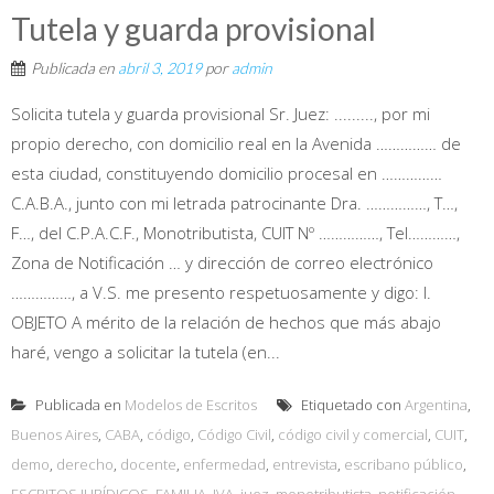
Tutela y guarda provisional
Publicada en
abril 3, 2019
por
admin
Solicita tutela y guarda provisional Sr. Juez: ........., por mi
propio derecho, con domicilio real en la Avenida …………… de
esta ciudad, constituyendo domicilio procesal en ……………
C.A.B.A., junto con mi letrada patrocinante Dra. ……………, T…,
F…, del C.P.A.C.F., Monotributista, CUIT Nº ……………, Tel…………,
Zona de Notificación … y dirección de correo electrónico
……………, a V.S. me presento respetuosamente y digo: I.
OBJETO A mérito de la relación de hechos que más abajo
haré, vengo a solicitar la tutela (en...
Publicada en
Modelos de Escritos
Etiquetado con
Argentina
,
Buenos Aires
,
CABA
,
código
,
Código Civil
,
código civil y comercial
,
CUIT
,
demo
,
derecho
,
docente
,
enfermedad
,
entrevista
,
escribano público
,
ESCRITOS JURÍDICOS
,
FAMILIA
,
IVA
,
juez
,
monotributista
,
notificación
,