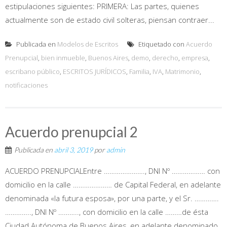
estipulaciones siguientes: PRIMERA: Las partes, quienes
actualmente son de estado civil solteras, piensan contraer...
Publicada en
Modelos de Escritos
Etiquetado con
Acuerdo
Prenupcial
,
bien inmueble
,
Buenos Aires
,
demo
,
derecho
,
empresa
,
escribano público
,
ESCRITOS JURÍDICOS
,
Familia
,
IVA
,
Matrimonio
,
notificaciones
Acuerdo prenupcial 2
Publicada en
abril 3, 2019
por
admin
ACUERDO PRENUPCIALEntre …………………., DNI Nº ……………… con
domicilio en la calle ………………… de Capital Federal, en adelante
denominada «la futura esposa», por una parte, y el Sr. ………….
………….., DNI Nº ……….., con domicilio en la calle ………de ésta
Ciudad Autónoma de Buenos Aires, en adelante denominado