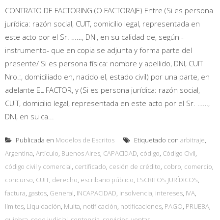
CONTRATO DE FACTORING (O FACTORAJE) Entre (Si es persona
jurídica: razón social, CUIT, domicilio legal, representada en
este acto por el Sr. ……, DNI, en su calidad de, según -
instrumento- que en copia se adjunta y forma parte del
presente/ Si es persona física: nombre y apellido, DNI, CUIT
Nro.:, domiciliado en, nacido el, estado civil) por una parte, en
adelante EL FACTOR, y (Si es persona jurídica: razón social,
CUIT, domicilio legal, representada en este acto por el Sr. ……,
DNI, en su ca...
Publicada en
Modelos de Escritos
Etiquetado con
arbitraje
,
Argentina
,
Artículo
,
Buenos Aires
,
CAPACIDAD
,
código
,
Código Civil
,
código civil y comercial
,
certificado
,
cesión de crédito
,
cobro
,
comercio
,
concurso
,
CUIT
,
derecho
,
escribano público
,
ESCRITOS JURÍDICOS
,
factura
,
gastos
,
General
,
INCAPACIDAD
,
insolvencia
,
intereses
,
IVA
,
límites
,
Liquidación
,
Multa
,
notificación
,
notificaciones
,
PAGO
,
PRUEBA
,
quiebra
,
sede judicial
,
sentencia
,
servicios
,
ventas