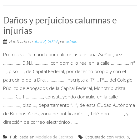
Daños y perjuicios calumnas e
injurias
Publicada en
abril 3, 2019
por
admin
Promueve Demanda por calumnias e injuriasSeñor Juez:
……………, D.N.I. …………, con domicilio real en la calle ……………, n°
…, piso …., de Capital Federal, por derecho propio y con el
patrocinio de la Dra. ……………, inscripta al Tº…, Fº…, del Colegio
Público de Abogados de la Capital Federal, Monotributista
………, CUIT ……………, constituyendo domicilio en la calle
……………, piso …, departamento “…”, de esta Ciudad Autónoma
de Buenos Aires, zona de notificación …, Teléfono …………, y
dirección de correo electrónico …...
Publicada en
Modelos de Escritos
Etiquetado con
Artículo
,