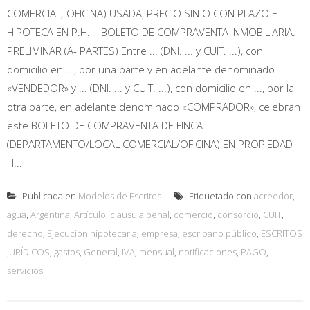
COMERCIAL; OFICINA) USADA, PRECIO SIN O CON PLAZO E
HIPOTECA EN P.H.__ BOLETO DE COMPRAVENTA INMOBILIARIA.
PRELIMINAR (A- PARTES) Entre ... (DNI. ... y CUIT. ...), con
domicilio en ..., por una parte y en adelante denominado
«VENDEDOR» y ... (DNI. ... y CUIT. ...), con domicilio en ..., por la
otra parte, en adelante denominado «COMPRADOR», celebran
este BOLETO DE COMPRAVENTA DE FINCA
(DEPARTAMENTO/LOCAL COMERCIAL/OFICINA) EN PROPIEDAD
H...
Publicada en
Modelos de Escritos
Etiquetado con
acreedor
,
agua
,
Argentina
,
Artículo
,
cláusula penal
,
comercio
,
consorcio
,
CUIT
,
derecho
,
Ejecución hipotecaria
,
empresa
,
escribano público
,
ESCRITOS
JURÍDICOS
,
gastos
,
General
,
IVA
,
mensual
,
notificaciones
,
PAGO
,
servicios