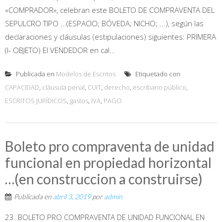
«COMPRADOR», celebran este BOLETO DE COMPRAVENTA DEL
SEPULCRO TIPO ...(ESPACIO; BÓVEDA; NICHO; ...), según las
declaraciones y cláusulas (estipulaciones) siguientes: PRIMERA
(I- OBJETO) El VENDEDOR en cal...
Publicada en
Modelos de Escritos
Etiquetado con
CAPACIDAD
,
cláusula penal
,
CUIT
,
derecho
,
escribano público
,
ESCRITOS JURÍDICOS
,
gastos
,
IVA
,
PAGO
Boleto pro compraventa de unidad
funcional en propiedad horizontal
…(en construccion a construirse)
Publicada en
abril 3, 2019
por
admin
23. BOLETO PRO COMPRAVENTA DE UNIDAD FUNCIONAL EN