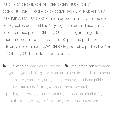
PROPIEDAD HORIZONTAL ...(EN CONSTRUCCIÓN; A
CONSTRUIRSE).__ BOLETO DE COMPRAVENTA INMOBILIARIA.
PRELIMINAR (A- PARTES) Entre la persona jurídica ...(tipo de
ente y datos de constitución y registro), domiciliada en ...,
representada por ... (DNI. ... y CUIT. ...), según surge de ...
(mandato, contrato social, estatuto), por una parte, en
adelante denominado «VENDEDOR» y por otra parte el señor
... (DNI. ... y CUIT. ...), de estado civil ..., c...
Publicada en
Modelos de Escritos
Etiquetado con
acreedor
,
código
,
Código Civil
,
código civil y comercial
,
certificado
,
cláusula penal
,
comprobantes
,
consorcio
,
CUIT
,
datos
,
derecho
,
escribano público
,
ESCRITOS JURÍDICOS
,
factura
,
gastos
,
General
,
General
,
hecho
imponible
,
intereses
,
IVA
,
LEGISLACIÓN
,
Liquidación
,
liquidación
,
mensual
,
montos
,
Multa
,
notificaciones
,
PAGO
,
SEGUROS
,
servicios
,
títulos