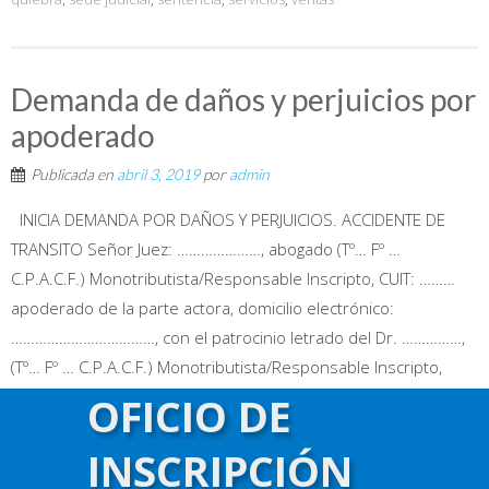
Demanda de daños y perjuicios por
apoderado
Publicada en
abril 3, 2019
por
admin
INICIA DEMANDA POR DAÑOS Y PERJUICIOS. ACCIDENTE DE
TRANSITO Señor Juez: …………………, abogado (Tº… Fº …
C.P.A.C.F.) Monotributista/Responsable Inscripto, CUIT: ………
apoderado de la parte actora, domicilio electrónico:
………………………………, con el patrocinio letrado del Dr. ……………,
(Tº… Fº … C.P.A.C.F.) Monotributista/Responsable Inscripto,
CUIT: ………, con domicilio electrónico: …………………………,
OFICIO DE
constituyendo domicilio procesal en ………………, (Zona de
INSCRIPCIÓN
notificación: ……), Mail: ……………………, (Tel: ………………), a V.S. me
pre...