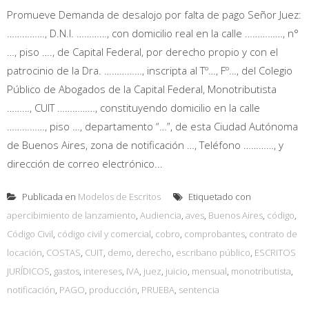
Promueve Demanda de desalojo por falta de pago Señor Juez:
……………, D.N.I. …………, con domicilio real en la calle ……………, n°
…, piso …., de Capital Federal, por derecho propio y con el
patrocinio de la Dra. ……………, inscripta al Tº…, Fº…, del Colegio
Público de Abogados de la Capital Federal, Monotributista
………, CUIT ……………, constituyendo domicilio en la calle
……………, piso …, departamento “…”, de esta Ciudad Autónoma
de Buenos Aires, zona de notificación …, Teléfono …………, y
dirección de correo electrónico...
Publicada en
Modelos de Escritos
Etiquetado con
apercibimiento de lanzamiento
,
Audiencia
,
aves
,
Buenos Aires
,
código
,
Código Civil
,
código civil y comercial
,
cobro
,
comprobantes
,
contrato de
locación
,
COSTAS
,
CUIT
,
demo
,
derecho
,
escribano público
,
ESCRITOS
JURÍDICOS
,
gastos
,
intereses
,
IVA
,
juez
,
juicio
,
mensual
,
monotributista
,
notificación
,
PAGO
,
producción
,
PRUEBA
,
sentencia