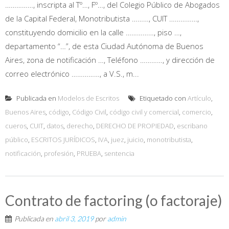
……………, inscripta al Tº…, Fº…, del Colegio Público de Abogados
de la Capital Federal, Monotributista ………, CUIT ……………,
constituyendo domicilio en la calle ……………, piso …,
departamento “…”, de esta Ciudad Autónoma de Buenos
Aires, zona de notificación …, Teléfono …………, y dirección de
correo electrónico ……………, a V.S., m...
Publicada en
Modelos de Escritos
Etiquetado con
Artículo
,
Buenos Aires
,
código
,
Código Civil
,
código civil y comercial
,
comercio
,
cueros
,
CUIT
,
datos
,
derecho
,
DERECHO DE PROPIEDAD
,
escribano
público
,
ESCRITOS JURÍDICOS
,
IVA
,
juez
,
juicio
,
monotributista
,
notificación
,
profesión
,
PRUEBA
,
sentencia
Contrato de factoring (o factoraje)
Publicada en
abril 3, 2019
por
admin