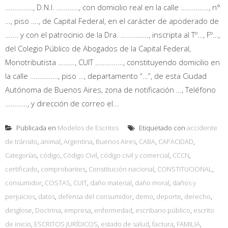
……………, D.N.I. …………, con domicilio real en la calle ……………, n°
…, piso …., de Capital Federal, en el carácter de apoderado de
……. y con el patrocinio de la Dra. ……………, inscripta al Tº…, Fº…,
del Colegio Público de Abogados de la Capital Federal,
Monotributista ………, CUIT ……………, constituyendo domicilio en
la calle ……………, piso …, departamento “…”, de esta Ciudad
Autónoma de Buenos Aires, zona de notificación …, Teléfono
…………, y dirección de correo el...
Publicada en
Modelos de Escritos
Etiquetado con
accidente
de tránsito
,
animal
,
Argentina
,
Buenos Aires
,
CABA
,
CAPACIDAD
,
Categorías
,
código
,
Código Civil
,
código civil y comercial
,
CCCN
,
certificado
,
comprobantes
,
Constitución nacional
,
CONSTITUCIONAL
,
consumidor
,
COSTAS
,
CUIT
,
daño material
,
daño moral
,
daños y
perjuicios
,
datos
,
defensa del consumidor
,
demo
,
deporte
,
derecho
,
desglose
,
Doctrina
,
empresa
,
enfermedad
,
escribano público
,
escrito
de inicio
,
ESCRITOS JURÍDICOS
,
estado de salud
,
factura
,
FAMILIA
,