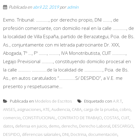
Publicada en
abril 22, 2019
por
admin
Exmo. Tribunal: ……….., por derecho propio, DNI ……., de
profesión comerciante, con domicilio real en la calle …………, de
la localidad de Villa España, partido de Berazategui, Pcia. de Bs.
As., conjuntamente con mi letrada patrocinante Dr. XXX,
Abogada, Tº …, Fº ……., ………, IVA Monotributista, CUIT …………,
Legajo Previsional ………., constituyendo domicilio procesal en
la calle ……….. ………….de la localidad de ……………., Pcia. de Bs.
As., en autos caratulados “…………..S/ DESPIDO”, a V.E. me
presento y respetuosame...
Publicada en
Modelos de Escritos
Etiquetado con
A.R.T
,
ANSES
,
asignaciones
,
ATE
,
Audiencia
,
CABA
,
carga de la prueba
,
cobro
,
comercio
,
CONSTITUCIONAL
,
CONTRATO DE TRABAJO
,
COSTAS
,
CUIT
,
datos
,
defensa en juicio
,
demo
,
derecho
,
Derecho Laboral
,
DESCARGO
,
DESPIDO
,
diferencias salariales
,
DNI
,
Doctrina
,
documentación
,