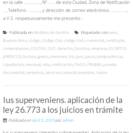
en la calle ……………, Nº …… de esta Ciudad, Zona de Notificación
…, Teléfono …………, y dirección de correo electrónico ……………,
a V.S. respetuosamente me presento...
Publicada en
Modelos de Escritos
Etiquetado con
aves
,
Buenos Aires
,
código
,
Código Civil
,
código civil y comercial
,
certificado
,
comprobantes
,
COSTAS
,
CUIT
,
derecho
,
Doctrina
,
empresa
,
ESCRITOS
JURÍDICOS
,
factura
,
gastos
,
intereses
,
IVA
,
juez
,
juicio
,
Jurisprudencia
,
Liquidación
,
mensual
,
niña
,
notificación
,
PAGO
,
PRUEBA
,
prueba
documental
,
sentencia
,
servicios
,
toma de posesión
,
Varios
Ius superveniens. aplicación de la
ley 26.773 a los juicios en trámite
Publicada en
abril 3, 2019
por
admin
Ius superveniens (derecho sobreviniente). Aplicación de la ley