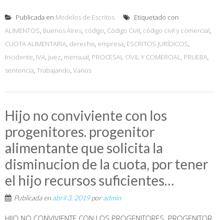
Publicada en
Modelos de Escritos
Etiquetado con
ALIMENTOS
,
Buenos Aires
,
código
,
Código Civil
,
código civil y comercial
,
CUOTA ALIMENTARIA
,
derecho
,
empresa
,
ESCRITOS JURÍDICOS
,
Incidente
,
IVA
,
juez
,
mensual
,
PROCESAL CIVIL Y COMERCIAL
,
PRUEBA
,
sentencia
,
Trabajando
,
Varios
Hijo no conviviente con los
progenitores. progenitor
alimentante que solicita la
disminucion de la cuota, por tener
el hijo recursos suficientes…
Publicada en
abril 3, 2019
por
admin
HIJO NO CONVIVIENTE CON LOS PROGENITORES. PROGENITOR