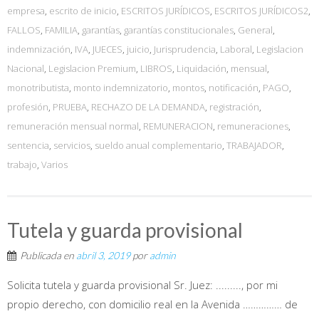
empresa
,
escrito de inicio
,
ESCRITOS JURÍDICOS
,
ESCRITOS JURÍDICOS2
,
FALLOS
,
FAMILIA
,
garantías
,
garantías constitucionales
,
General
,
indemnización
,
IVA
,
JUECES
,
juicio
,
Jurisprudencia
,
Laboral
,
Legislacion
Nacional
,
Legislacion Premium
,
LIBROS
,
Liquidación
,
mensual
,
monotributista
,
monto indemnizatorio
,
montos
,
notificación
,
PAGO
,
profesión
,
PRUEBA
,
RECHAZO DE LA DEMANDA
,
registración
,
remuneración mensual normal
,
REMUNERACION
,
remuneraciones
,
sentencia
,
servicios
,
sueldo anual complementario
,
TRABAJADOR
,
trabajo
,
Varios
Tutela y guarda provisional
Publicada en
abril 3, 2019
por
admin
Solicita tutela y guarda provisional Sr. Juez: ........., por mi
propio derecho, con domicilio real en la Avenida …………… de