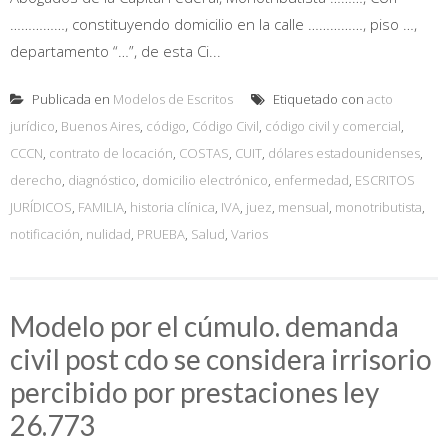
……………, constituyendo domicilio en la calle ……………, piso …,
departamento “…”, de esta Ci...
Publicada en
Modelos de Escritos
Etiquetado con
acto
jurídico
,
Buenos Aires
,
código
,
Código Civil
,
código civil y comercial
,
CCCN
,
contrato de locación
,
COSTAS
,
CUIT
,
dólares estadounidenses
,
derecho
,
diagnóstico
,
domicilio electrónico
,
enfermedad
,
ESCRITOS
JURÍDICOS
,
FAMILIA
,
historia clínica
,
IVA
,
juez
,
mensual
,
monotributista
,
notificación
,
nulidad
,
PRUEBA
,
Salud
,
Varios
Modelo por el cúmulo. demanda
civil post cdo se considera irrisorio
percibido por prestaciones ley
26.773