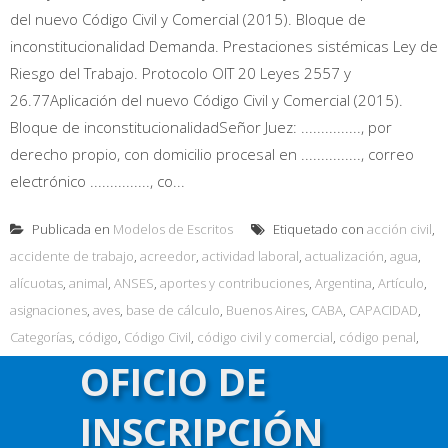
del nuevo Código Civil y Comercial (2015). Bloque de
inconstitucionalidad Demanda. Prestaciones sistémicas Ley de
Riesgo del Trabajo. Protocolo OIT 20 Leyes 2557 y
26.77Aplicación del nuevo Código Civil y Comercial (2015).
Bloque de inconstitucionalidadSeñor Juez: ..............., por
derecho propio, con domicilio procesal en ..............., correo
electrónico ..............., co...
Publicada en
Modelos de Escritos
Etiquetado con
acción civil
,
accidente de trabajo
,
acreedor
,
actividad laboral
,
actualización
,
agua
,
alícuotas
,
animal
,
ANSES
,
aportes y contribuciones
,
Argentina
,
Artículo
,
asignaciones
,
aves
,
base de cálculo
,
Buenos Aires
,
CABA
,
CAPACIDAD
,
Categorías
,
código
,
Código Civil
,
código civil y comercial
,
código penal
,
cláusula penal
,
cobro
,
comercio
,
comprobantes
,
Constitución nacional
,
OFICIO DE
CONSTITUCIONAL
,
constitucionalidad
,
consumidor
,
CONTRATO DE
INSCRIPCIÓN
TRABAJO
,
Corte Suprema de Justicia de la Nación
,
COSA RIESGOSA
,
COSTAS
,
Cultura
,
daño moral
,
daños y perjuicios
,
defensa del