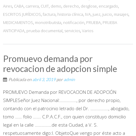
Aires
,
CABA
,
carrera
,
CUIT
,
demo
,
derecho
,
desglose
,
encargado
,
ESCRITOS JURÍDICOS
,
factura
,
historia clínica
,
IVA
,
juez
,
juicio
,
masajes
,
MEDICAMENTOS
,
monotributista
,
notificación
,
PRUEBA
,
PRUEBA
ANTICIPADA
,
prueba documental
,
servicios
,
Varios
Promuevo demanda por
revocacion de adopcion simple
Publicada en
abril 3, 2019
por
admin
PROMUEVO Demanda por REVOCACION DE ADOPCIÓN
SIMPLESeñor Juez Nacional:……………, por derecho propio,
contando con el patrocinio letrado del Dr. ……………., abogado,
tomo …… folio ……. C.P.A.C.F., con quien constituyo domicilio
legal en la calle ……………de esta Ciudad, a V. S.
respetuosamente digo:I. ObjetoQue vengo por éste acto a