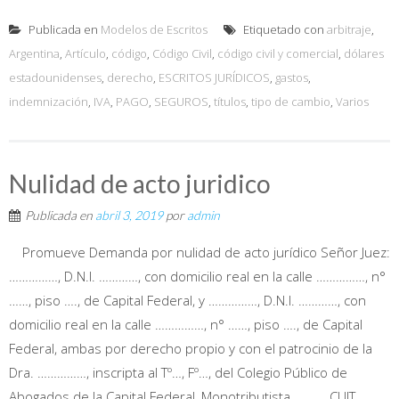
Publicada en
Modelos de Escritos
Etiquetado con
arbitraje
,
Argentina
,
Artículo
,
código
,
Código Civil
,
código civil y comercial
,
dólares
estadounidenses
,
derecho
,
ESCRITOS JURÍDICOS
,
gastos
,
indemnización
,
IVA
,
PAGO
,
SEGUROS
,
títulos
,
tipo de cambio
,
Varios
Nulidad de acto juridico
Publicada en
abril 3, 2019
por
admin
Promueve Demanda por nulidad de acto jurídico Señor Juez:
……………, D.N.I. …………, con domicilio real en la calle ……………, n°
……, piso …., de Capital Federal, y ……………, D.N.I. …………, con
domicilio real en la calle ……………, n° ……, piso …., de Capital
Federal, ambas por derecho propio y con el patrocinio de la
Dra. ……………, inscripta al Tº…, Fº…, del Colegio Público de
Abogados de la Capital Federal, Monotributista ………, CUIT