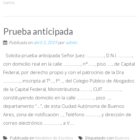
Varios
Prueba anticipada
Publicada en
abril 3, 2019
por
admin
Solicita prueba anticipada Señor Juez: ……………, D.N.I. …………,
con domicilio real en la calle ……………, n°……, piso …., de Capital
Federal, por derecho propio y con el patrocinio de la Dra.
……………, inscripta al Tº…, Fº…, del Colegio Público de Abogados
de la Capital Federal, Monotributista ………, CUIT ……………,
constituyendo domicilio en la calle ……………, piso …,
departamento “…”, de esta Ciudad Autónoma de Buenos
Aires, zona de notificación …, Teléfono …………, y dirección de
correo electrónico ……………, a V....
Publicada en
Modelos de Escritos
Etiquetado con
Buenos