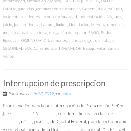
enfermedad
,
entrada en vigencia
,
ESCRITOS JURÍDICOS
,
FALLOS
,
FAMILIA
,
garantías
,
garantías constitucionales
,
General
,
INCAPACIDAD
,
Incidente
,
incidentes
,
inconstitucionalidad
,
indemnización
,
IVA
,
juez
,
juicio
,
Jurisprudencia
,
Laboral
,
límites
,
Liquidación
,
Mendoza
,
mensual
,
mujer
,
naturaleza jurídica
,
obligación de reparar
,
PAGO
,
Poder
Ejecutivo
,
REMUNERACION
,
remuneraciones
,
riesgos del trabajo
,
SEGURIDAD SOCIAL
,
sentencia
,
TRABAJADOR
,
trabajo
,
valor nominal
,
Varios
Interrupcion de prescripcion
Publicada en
abril 3, 2019
por
admin
Promueve Demanda por Interrupción de Prescripción Señor
Juez: ……………, D.N.I. …………, con domicilio real en la calle
……………, n°……, piso …., de Capital Federal, por derecho propio
y con el patrocinio de la Dra. ……………, inscripta al Tº…, Fº…, del