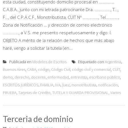
esta ciudad, constituyendo domicilio procesal en ……………
C.A.B.A., junto con mi letrada patrocinante Dra. ……………, T…,
F…, del C.P.A.C.F., Monotributista, CUIT Nº ……………, Tel…………,
Zona de Notificación … y dirección de correo electrónico
……………, a V.S. me presento respetuosamente y digo: I.
OBJETO A mérito de la relación de hechos que más abajo
haré, vengo a solicitar la tutela (en...
Publicada en
Modelos de Escritos
Etiquetado con
Argentina
,
Buenos Aires
,
CABA
,
código
,
Código Civil
,
código civil y comercial
,
CUIT
,
demo
,
derecho
,
docente
,
enfermedad
,
entrevista
,
escribano público
,
ESCRITOS JURÍDICOS
,
FAMILIA
,
IVA
,
juez
,
monotributista
,
notificación
,
PRUEBA
,
Tarjetas de Crédito
,
TUTELA Y GUARDA PROVISIONAL
,
Varios
Terceria de dominio