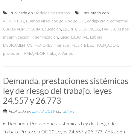
Publicada en
Modelos de Escritos
Etiquetado con
ALIMENTOS
,
Buenos Aires
,
código
,
Código Civil
,
código civil y comercial
,
CUOTA ALIMENTARIA
,
Educación
,
ESCRITOS JURÍDICOS
,
FAMILIA
,
gastos
,
indemnización
,
indemnización
,
juicio
,
LABORAL
,
Laboral
,
MEDICAMENTOS
,
MENORES
,
mensual
,
MUERTE DEL TRABAJADOR
,
profesión
,
TRABAJADOR
,
trabajo
,
Varios
Demanda. prestaciones sistémicas
ley de riesgo del trabajo. leyes
24.557 y 26.773
Publicada en
abril 3, 2019
por
admin
6. Demanda. Prestaciones sistémicas Ley de Riesgo del
Trabajo. Protocolo OIT 20 Leyes 24.557 y 26.773. Aplicación