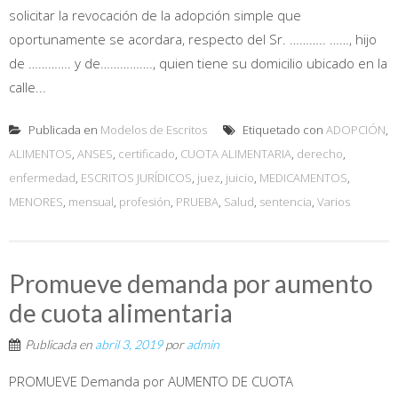
solicitar la revocación de la adopción simple que
oportunamente se acordara, respecto del Sr. ……….. ……, hijo
de …………. y de……………., quien tiene su domicilio ubicado en la
calle...
Publicada en
Modelos de Escritos
Etiquetado con
ADOPCIÓN
,
ALIMENTOS
,
ANSES
,
certificado
,
CUOTA ALIMENTARIA
,
derecho
,
enfermedad
,
ESCRITOS JURÍDICOS
,
juez
,
juicio
,
MEDICAMENTOS
,
MENORES
,
mensual
,
profesión
,
PRUEBA
,
Salud
,
sentencia
,
Varios
Promueve demanda por aumento
de cuota alimentaria
Publicada en
abril 3, 2019
por
admin
PROMUEVE Demanda por AUMENTO DE CUOTA