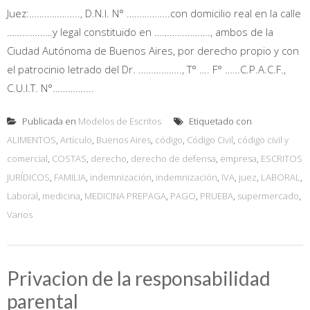
Juez:……………….., D.N.I. N° ……………..con domicilio real en la calle
………………y legal constituido en …………………., ambos de la
Ciudad Autónoma de Buenos Aires, por derecho propio y con
el patrocinio letrado del Dr. …………….., T° …. F° ……C.P.A.C.F.,
C.U.I.T. N°…………....
Publicada en
Modelos de Escritos
Etiquetado con
ALIMENTOS
,
Artículo
,
Buenos Aires
,
código
,
Código Civil
,
código civil y
comercial
,
COSTAS
,
derecho
,
derecho de defensa
,
empresa
,
ESCRITOS
JURÍDICOS
,
FAMILIA
,
indemnización
,
indemnización
,
IVA
,
juez
,
LABORAL
,
Laboral
,
medicina
,
MEDICINA PREPAGA
,
PAGO
,
PRUEBA
,
supermercado
,
Varios
Privacion de la responsabilidad
parental