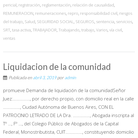
pericial
,
registración
,
reglamentación
,
relación de causalidad
,
REMUNERACION
,
remuneraciones
,
repro
,
responsabilidad civil
,
riesgos
del trabajo
,
Salud
,
SEGURIDAD SOCIAL
,
SEGUROS
,
sentencia
,
servicios
,
SRT
,
tasa activa
,
TRABAJADOR
,
Trabajando
,
trabajo
,
Varios
,
vía civil
,
ventas
Liquidacion de la comunidad
Publicada en
abril 3, 2019
por
admin
promueve Demanda de liquidación de la comunidadSeñor
Juez:……………, por derecho propio, con domicilio real en la calle
……………, Ciudad Autónoma de Buenos Aires, CON EL
PATROCINIO LETRADO DE LA Dra. ……………, Abogada inscripta al
Tº …, Fº …, del Colegio Público de Abogados de la Capital
Federal, Monostributista, CUIT……………, constituyendo domicilio