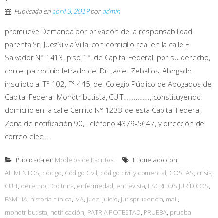
Publicada en
abril 3, 2019
por
admin
promueve Demanda por privación de la responsabilidad
parentalSr. JuezSilvia Villa, con domicilio real en la calle El
Salvador N° 1413, piso 1°, de Capital Federal, por su derecho,
con el patrocinio letrado del Dr. Javier Zeballos, Abogado
inscripto al T° 102, F° 445, del Colegio Público de Abogados de
Capital Federal, Monotributista, CUIT……………, constituyendo
domicilio en la calle Cerrito N° 1233 de esta Capital Federal,
Zona de notificación 90, Teléfono 4379-5647, y dirección de
correo elec...
Publicada en
Modelos de Escritos
Etiquetado con
ALIMENTOS
,
código
,
Código Civil
,
código civil y comercial
,
COSTAS
,
crisis
,
CUIT
,
derecho
,
Doctrina
,
enfermedad
,
entrevista
,
ESCRITOS JURÍDICOS
,
FAMILIA
,
historia clínica
,
IVA
,
juez
,
juicio
,
Jurisprudencia
,
mail
,
monotributista
,
notificación
,
PATRIA POTESTAD
,
PRUEBA
,
prueba