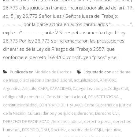
26.773 a los juicios en trámite. Inconstitucionalidad del art. 17,
ap. 5, ley 26.773 Señor Juez / Señora Jueza del Trabajo:
..............., por la parte actora en autos caratulados “............... ”,
expte. nº ............... , ante V.S. respetuosamente digo: I. Ley
26.773 Por ley 26.773 se incrementaron las prestaciones
dinerarias de la Ley de Riesgos del Trabajo 2557, que
conforme el decreto 1694/00 constituyen “pisos” y se l...
Publicada en
Modelos de Escritos
Etiquetado con
accidente
de trabajo
,
acreedor
,
actividad laboral
,
actualización
,
AMPARO
,
Argentina
,
Artículo
,
CABA
,
CAPACIDAD
,
Categorías
,
código
,
Código Civil
,
código civil y comercial
,
Constitución nacional
,
CONSTITUCIONAL
,
constitucionalidad
,
CONTRATO DE TRABAJO
,
Corte Suprema de Justicia
de la Nación
,
Cultura
,
daños y perjuicios
,
derecho
,
Derecho Civil
,
DERECHO DE PROPIEDAD
,
Derecho Laboral
,
derecho penal
,
derechos
humanos
,
DESPIDO
,
DNU
,
Doctrina
,
doctrina de la CSJN
,
ejecutivo
,