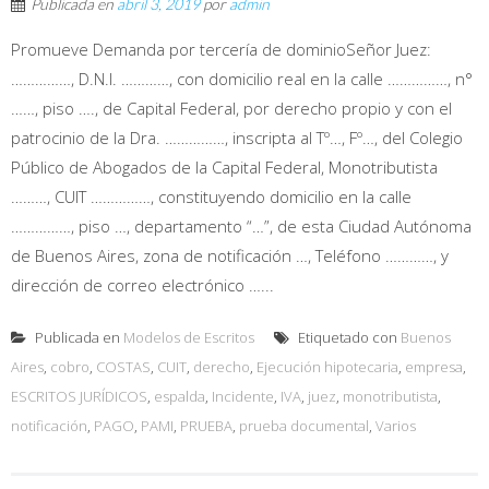
Publicada en
abril 3, 2019
por
admin
Promueve Demanda por tercería de dominioSeñor Juez:
……………, D.N.I. …………, con domicilio real en la calle ……………, n°
……, piso …., de Capital Federal, por derecho propio y con el
patrocinio de la Dra. ……………, inscripta al Tº…, Fº…, del Colegio
Público de Abogados de la Capital Federal, Monotributista
………, CUIT ……………, constituyendo domicilio en la calle
……………, piso …, departamento “…”, de esta Ciudad Autónoma
de Buenos Aires, zona de notificación …, Teléfono …………, y
dirección de correo electrónico …...
Publicada en
Modelos de Escritos
Etiquetado con
Buenos
Aires
,
cobro
,
COSTAS
,
CUIT
,
derecho
,
Ejecución hipotecaria
,
empresa
,
ESCRITOS JURÍDICOS
,
espalda
,
Incidente
,
IVA
,
juez
,
monotributista
,
notificación
,
PAGO
,
PAMI
,
PRUEBA
,
prueba documental
,
Varios