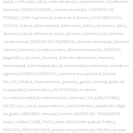
penal
,
certificado
,
cobro
,
cobro de pesos
,
comprobantes
,
Constitución
nacional
,
CONSTITUCIONAL
,
constitucionalidad
,
CONTRATO DE
TRABAJO
,
Corte Suprema de Justicia de la Nación
,
COSA RIESGOSA
,
COSTAS
,
Cultura
,
daño material
,
daño moral
,
daños y perjuicios
,
datos
,
decisión judicial
,
defensa en juicio
,
derecho
,
Derecho Civil
,
derecho
constitucional
,
DERECHO DE PROPIEDAD
,
derecho del trabajo
,
Derecho
Laboral
,
Derechos constitucionales
,
derechos humanos
,
DESPIDO
,
diagnóstico
,
docente
,
Doctrina
,
domicilio electrónico
,
empresa
,
enfermedad
,
enfermedad laboral
,
enfermedad profesional
,
entrada en
vigencia
,
ESCRITOS JURÍDICOS
,
examen preocupacional
,
factura
,
FALLOS
,
FAMILIA
,
financiamiento
,
garantías
,
gastos
,
General
,
grado de
incapacidad
,
historia clínica
,
INCAPACIDAD
,
Incidente
,
inconstitucionalidad
,
indemnización
,
intereses
,
IVA
,
JUBILACIONES
,
JUECES
,
juez
,
juicio
,
Jurisprudencia
,
Laboral
,
límites
,
Liquidación
,
litigar
sin gastos
,
MENORES
,
mensual
,
montos
,
MUERTE DEL TRABAJADOR
,
mujer
,
nulidad
,
OSDE
,
PAGO
,
parte débil
,
Poder Judicial
,
Política
,
PRACTICA
,
PRESUNCIONES
,
producción
,
prohibición
,
PRUEBA
,
prueba