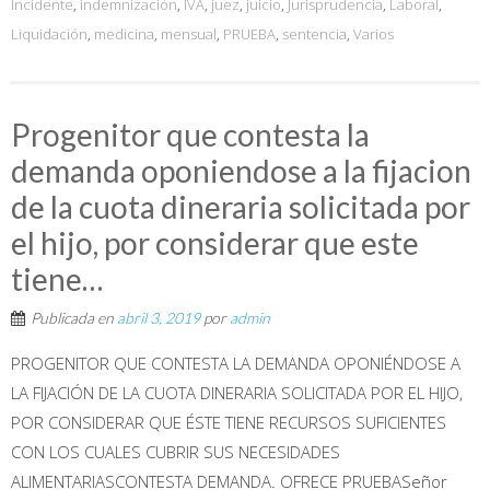
Incidente
,
indemnización
,
IVA
,
juez
,
juicio
,
Jurisprudencia
,
Laboral
,
Liquidación
,
medicina
,
mensual
,
PRUEBA
,
sentencia
,
Varios
Progenitor que contesta la
demanda oponiendose a la fijacion
de la cuota dineraria solicitada por
el hijo, por considerar que este
tiene…
Publicada en
abril 3, 2019
por
admin
PROGENITOR QUE CONTESTA LA DEMANDA OPONIÉNDOSE A
LA FIJACIÓN DE LA CUOTA DINERARIA SOLICITADA POR EL HIJO,
POR CONSIDERAR QUE ÉSTE TIENE RECURSOS SUFICIENTES
CON LOS CUALES CUBRIR SUS NECESIDADES
ALIMENTARIASCONTESTA DEMANDA. OFRECE PRUEBASeñor