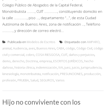
Colegio Público de Abogados de la Capital Federal,
Monotributista ………, CUIT ……………, constituyendo domicilio en
la calle ……………, piso …, departamento “…”, de esta Ciudad
Autónoma de Buenos Aires, zona de notificación …, Teléfono
…………, y dirección de correo electró...
Publicada en
Modelos de Escritos
Etiquetado con
AMPARO
,
animal
,
Audiencia
,
aves
,
Buenos Aires
,
CABA
,
código
,
Código Civil
,
código
civil y comercial
,
cobro
,
COSA RIESGOSA
,
CUIT
,
daños y perjuicios
,
demo
,
derecho
,
Doctrina
,
empresa
,
ESCRITOS JURÍDICOS
,
hecho
dañoso
,
historia clínica
,
indemnización
,
IVA
,
juez
,
juicio
,
Jurisprudencia
,
kinesiología
,
monotributista
,
notificación
,
PRESUNCIONES
,
producción
,
profesión
,
PRUEBA
,
Salud
,
SEGUROS
,
Varios
Hijo no conviviente con los