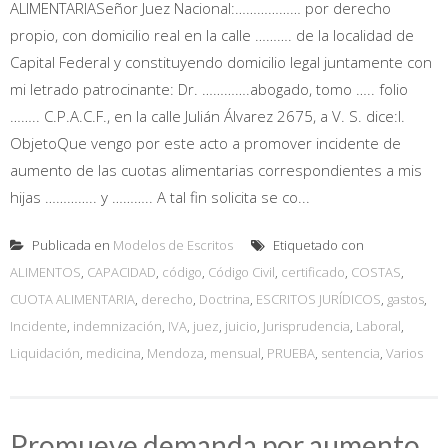
ALIMENTARIASeñor Juez Nacional:……………… por derecho
propio, con domicilio real en la calle ………. de la localidad de
Capital Federal y constituyendo domicilio legal juntamente con
mi letrado patrocinante: Dr. ………….abogado, tomo ….. folio
…….. C.P.A.C.F., en la calle Julián Álvarez 2675, a V. S. dice:I.
ObjetoQue vengo por este acto a promover incidente de
aumento de las cuotas alimentarias correspondientes a mis
hijas ………….. y ……….. A tal fin solicita se co...
Publicada en
Modelos de Escritos
Etiquetado con
ALIMENTOS
,
CAPACIDAD
,
código
,
Código Civil
,
certificado
,
COSTAS
,
CUOTA ALIMENTARIA
,
derecho
,
Doctrina
,
ESCRITOS JURÍDICOS
,
gastos
,
Incidente
,
indemnización
,
IVA
,
juez
,
juicio
,
Jurisprudencia
,
Laboral
,
Liquidación
,
medicina
,
Mendoza
,
mensual
,
PRUEBA
,
sentencia
,
Varios
Promueve demanda por aumento