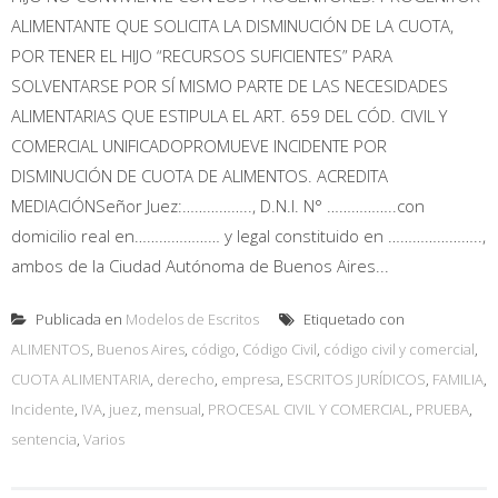
ALIMENTANTE QUE SOLICITA LA DISMINUCIÓN DE LA CUOTA,
POR TENER EL HIJO “RECURSOS SUFICIENTES” PARA
SOLVENTARSE POR SÍ MISMO PARTE DE LAS NECESIDADES
ALIMENTARIAS QUE ESTIPULA EL ART. 659 DEL CÓD. CIVIL Y
COMERCIAL UNIFICADOPROMUEVE INCIDENTE POR
DISMINUCIÓN DE CUOTA DE ALIMENTOS. ACREDITA
MEDIACIÓNSeñor Juez:…………….., D.N.I. N° ……………..con
domicilio real en………………… y legal constituido en …………………..,
ambos de la Ciudad Autónoma de Buenos Aires...
Publicada en
Modelos de Escritos
Etiquetado con
ALIMENTOS
,
Buenos Aires
,
código
,
Código Civil
,
código civil y comercial
,
CUOTA ALIMENTARIA
,
derecho
,
empresa
,
ESCRITOS JURÍDICOS
,
FAMILIA
,
Incidente
,
IVA
,
juez
,
mensual
,
PROCESAL CIVIL Y COMERCIAL
,
PRUEBA
,
sentencia
,
Varios