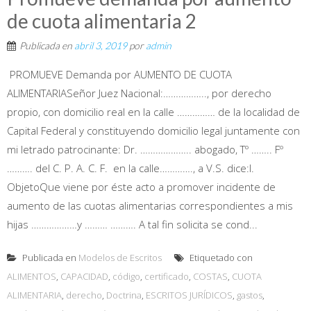
de cuota alimentaria 2
Publicada en
abril 3, 2019
por
admin
PROMUEVE Demanda por AUMENTO DE CUOTA
ALIMENTARIASeñor Juez Nacional:…………….., por derecho
propio, con domicilio real en la calle …………… de la localidad de
Capital Federal y constituyendo domicilio legal juntamente con
mi letrado patrocinante: Dr. ……………….. abogado, Tº …….. Fº
………. del C. P. A. C. F. en la calle…………., a V.S. dice:I.
ObjetoQue viene por éste acto a promover incidente de
aumento de las cuotas alimentarias correspondientes a mis
hijas ………………y ……… ………. A tal fin solicita se cond...
Publicada en
Modelos de Escritos
Etiquetado con
ALIMENTOS
,
CAPACIDAD
,
código
,
certificado
,
COSTAS
,
CUOTA
ALIMENTARIA
,
derecho
,
Doctrina
,
ESCRITOS JURÍDICOS
,
gastos
,