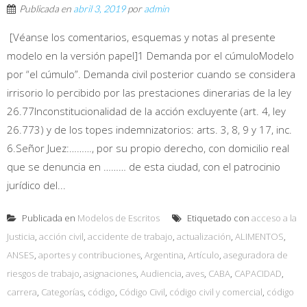
Publicada en
abril 3, 2019
por
admin
[Véanse los comentarios, esquemas y notas al presente
modelo en la versión papel]1 Demanda por el cúmuloModelo
por “el cúmulo”. Demanda civil posterior cuando se considera
irrisorio lo percibido por las prestaciones dinerarias de la ley
26.77Inconstitucionalidad de la acción excluyente (art. 4, ley
26.773) y de los topes indemnizatorios: arts. 3, 8, 9 y 17, inc.
6.Señor Juez:………, por su propio derecho, con domicilio real
que se denuncia en ……… de esta ciudad, con el patrocinio
jurídico del...
Publicada en
Modelos de Escritos
Etiquetado con
acceso a la
Justicia
,
acción civil
,
accidente de trabajo
,
actualización
,
ALIMENTOS
,
ANSES
,
aportes y contribuciones
,
Argentina
,
Artículo
,
aseguradora de
riesgos de trabajo
,
asignaciones
,
Audiencia
,
aves
,
CABA
,
CAPACIDAD
,
carrera
,
Categorías
,
código
,
Código Civil
,
código civil y comercial
,
código