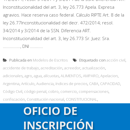
Inconstitucionalidad del art. 3, ley 26.773 Apela. Expresa
agravios. Hace reserva caso federal. Cálculo RIPTE Art. 8 de la
ley 26.77Inconstitucionalidad del decr. 472/2014; resol.
34/2014 y 3/2014 de la SSN. Diferencia ART.
Inconstitucionalidad del art. 3, ley 26.773 Sr. Juez: Sra.
..............., DNI ...........
Publicada en
Modelos de Escritos
Etiquetado con
acción civil
,
accidente de trabajo
,
acreditación
,
acreedor
,
actualización
,
adicionales
,
agro
,
agua
,
alícuotas
,
ALIMENTOS
,
AMPARO
,
Apelacion
,
Argentina
,
Artículo
,
Audiencia
,
índices de precios
,
CABA
,
CAPACIDAD
,
Código Civil
,
código penal
,
cobro
,
comercio
,
compensaciones
,
confiscación
,
Constitución nacional
,
CONSTITUCIONAL
,
OFICIO DE
constitucionalidad
,
consumidor
,
contrato de afiliación
,
Corte Suprema
de Justicia de la Nación
,
COSTAS
,
crisis
,
cuestiones procesales
,
CUIT
,
INSCRIPCIÓN
Cultura
,
datos
,
dólares estadounidenses
,
debido proceso
,
defensa en