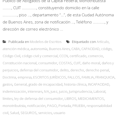
Público de Abogados de la Capital Federal, Monotributista
………, CUIT ……………, constituyendo domicilio en la calle
……………, piso …, departamento “…”, de esta Ciudad Autónoma
de Buenos Aires, zona de notificación …, Teléfono …………, y
dirección de correo electrónico ...
Publicada en
Modelos de Escritos
Etiquetado con
Artículo
,
atención médica
,
autonomía
,
Buenos Aires
,
CABA
,
CAPACIDAD
,
código
,
Código Civil
,
código civil y comercial
,
CCCN
,
certificado
,
comercio
,
Constitución nacional
,
consumidor
,
COSTAS
,
CUIT
,
daño moral
,
daños y
perjuicios
,
defensa del consumidor
,
delito
,
derecho
,
derecho penal
,
Doctrina
,
empresa
,
ESCRITOS JURÍDICOS
,
FALLOS
,
FAMILIA
,
FRANQUICIA
,
gastos
,
General
,
grado de incapacidad
,
historia clínica
,
INCAPACIDAD
,
indemnización
,
intereses
,
IVA
,
juez
,
juicio
,
Jurisprudencia
,
Laboral
,
límites
,
ley de defensa del consumidor
,
LIBROS
,
MEDICAMENTOS
,
monotributista
,
notificación
,
PAGO
,
Portada
,
PRUEBA
,
responsabilidad
civil
,
Salud
,
SEGUROS
,
servicios
,
usuario