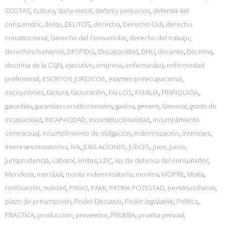
COSTAS
,
Cultura
,
daño moral
,
daños y perjuicios
,
defensa del
consumidor
,
delito
,
DELITOS
,
derecho
,
Derecho Civil
,
derecho
constitucional
,
Derecho del Consumidor
,
derecho del trabajo
,
derechos humanos
,
DESPIDO
,
Discapacidad
,
DNU
,
docente
,
Doctrina
,
doctrina de la CSJN
,
ejecutivo
,
empresa
,
enfermedad
,
enfermedad
profesional
,
ESCRITOS JURÍDICOS
,
examen preocupacional
,
excepciones
,
factura
,
facturación
,
FALLOS
,
FAMILIA
,
FRANQUICIA
,
garantías
,
garantías constitucionales
,
gastos
,
género
,
General
,
grado de
incapacidad
,
INCAPACIDAD
,
inconstitucionalidad
,
Incumplimiento
contractual
,
incumplimiento de obligación
,
indemnización
,
intereses
,
intereses moratorios
,
IVA
,
JUBILACIONES
,
JUECES
,
juez
,
juicio
,
Jurisprudencia
,
Laboral
,
límites
,
LDC
,
ley de defensa del consumidor
,
Mendoza
,
mensual
,
monto indemnizatorio
,
montos
,
MOPRE
,
Multa
,
notificación
,
nulidad
,
PAGO
,
PAMI
,
PATRIA POTESTAD
,
personas físicas
,
plazo de prescripción
,
Poder Ejecutivo
,
Poder legislativo
,
Política
,
PRACTICA
,
producción
,
proveedor
,
PRUEBA
,
prueba pericial
,