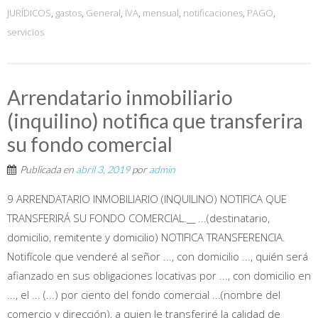
JURÍDICOS
,
gastos
,
General
,
IVA
,
mensual
,
notificaciones
,
PAGO
,
servicios
Arrendatario inmobiliario
(inquilino) notifica que transferira
su fondo comercial
Publicada en
abril 3, 2019
por
admin
9 ARRENDATARIO INMOBILIARIO (INQUILINO) NOTIFICA QUE
TRANSFERIRÁ SU FONDO COMERCIAL.__ ...(destinatario,
domicilio, remitente y domicilio) NOTIFICA TRANSFERENCIA.
Notifícole que venderé al señor ..., con domicilio ..., quién será
afianzado en sus obligaciones locativas por ..., con domicilio en
..., el ... (...) por ciento del fondo comercial ...(nombre del
comercio y dirección), a quien le transferiré la calidad de