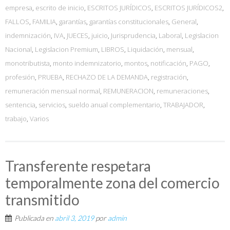
empresa
,
escrito de inicio
,
ESCRITOS JURÍDICOS
,
ESCRITOS JURÍDICOS2
,
FALLOS
,
FAMILIA
,
garantías
,
garantías constitucionales
,
General
,
indemnización
,
IVA
,
JUECES
,
juicio
,
Jurisprudencia
,
Laboral
,
Legislacion
Nacional
,
Legislacion Premium
,
LIBROS
,
Liquidación
,
mensual
,
monotributista
,
monto indemnizatorio
,
montos
,
notificación
,
PAGO
,
profesión
,
PRUEBA
,
RECHAZO DE LA DEMANDA
,
registración
,
remuneración mensual normal
,
REMUNERACION
,
remuneraciones
,
sentencia
,
servicios
,
sueldo anual complementario
,
TRABAJADOR
,
trabajo
,
Varios
Transferente respetara
temporalmente zona del comercio
transmitido
Publicada en
abril 3, 2019
por
admin