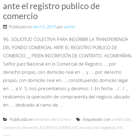
ante el registro publico de
comercio
Publicada en
abril 3, 2019
por
admin
96. SOLICITUD COLECTIVA PARA INSCRIBIR LA TRANSFERENCIA
DEL FONDO COMERCIAL ANTE EL REGISTRO PÚBLICO DE
COMERCIO.__ PIDEN INSCRIPCIÓN DE CONTRATO. ACOMPAÑAN.
Señor Juez Nacional en lo Comercial de Registro ..., por
derecho propio, con domicilio real en ... y ..., por derecho
propio, con domicilio real en ..., constituyendo domicilio legal
en ..., a V. S, nos presentamos y decimos: I- En fecha .../.../..,
realizamos la operación de compraventa del negocio ubicado
en ..., dedicado al ramo de ...
Publicada en
Modelos de Escritos
Etiquetado con
certificado
,
comercio
,
derecho
,
ESCRITOS JURÍDICOS
,
inscripción registral
,
IVA
,
juez