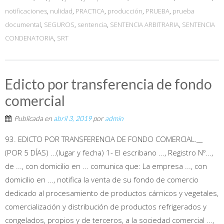
notificaciones
,
nulidad
,
PRACTICA
,
producción
,
PRUEBA
,
prueba
documental
,
SEGUROS
,
sentencia
,
SENTENCIA ARBITRARIA
,
SENTENCIA
CONDENATORIA
,
SRT
Edicto por transferencia de fondo
comercial
Publicada en
abril 3, 2019
por
admin
93. EDICTO POR TRANSFERENCIA DE FONDO COMERCIAL.__
(POR 5 DÍAS) ...(lugar y fecha) 1- El escribano ..., Registro Nº...,
de ..., con domicilio en ... comunica que: La empresa ..., con
domicilio en ..., notifica la venta de su fondo de comercio
dedicado al procesamiento de productos cárnicos y vegetales,
comercialización y distribución de productos refrigerados y
congelados, propios y de terceros, a la sociedad comercial ...,