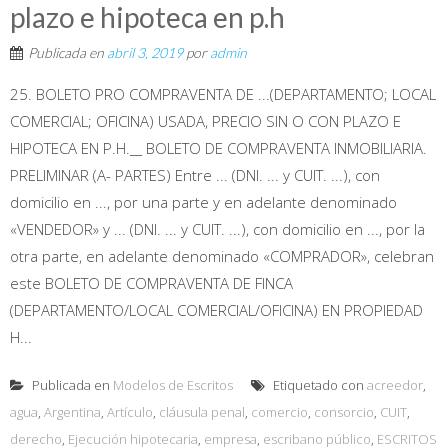
plazo e hipoteca en p.h
Publicada en
abril 3, 2019
por
admin
25. BOLETO PRO COMPRAVENTA DE ...(DEPARTAMENTO; LOCAL
COMERCIAL; OFICINA) USADA, PRECIO SIN O CON PLAZO E
HIPOTECA EN P.H.__ BOLETO DE COMPRAVENTA INMOBILIARIA.
PRELIMINAR (A- PARTES) Entre ... (DNI. ... y CUIT. ...), con
domicilio en ..., por una parte y en adelante denominado
«VENDEDOR» y ... (DNI. ... y CUIT. ...), con domicilio en ..., por la
otra parte, en adelante denominado «COMPRADOR», celebran
este BOLETO DE COMPRAVENTA DE FINCA
(DEPARTAMENTO/LOCAL COMERCIAL/OFICINA) EN PROPIEDAD
H...
Publicada en
Modelos de Escritos
Etiquetado con
acreedor
,
agua
,
Argentina
,
Artículo
,
cláusula penal
,
comercio
,
consorcio
,
CUIT
,
derecho
,
Ejecución hipotecaria
,
empresa
,
escribano público
,
ESCRITOS