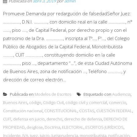
Publicada en
abril 3, 2019
por
admin
Promueve Demanda por redargución de falsedadSeñor Juez:
……………, D.N.I. …………, con domicilio real en la calle ……………, n°
……, piso …., de Capital Federal, por derecho propio y con el
patrocinio de la Dra. ……………, inscripta al Tº…, Fº…, del Colegio
Público de Abogados de la Capital Federal, Monotributista
………, CUIT ……………, constituyendo domicilio en la calle
……………, piso …, departamento “…”, de esta Ciudad Autónoma
de Buenos Aires, zona de notificación …, Teléfono …………, y
dirección de correo electrón...
Publicada en
Modelos de Escritos
Etiquetado con
Audiencia
,
Buenos Aires
,
código
,
Código Civil
,
código civil y comercial
,
comercio
,
Constitución nacional
,
CONSTITUCIONAL
,
COSTAS
,
CUESTIÓN FEDERAL
,
CUIT
,
defensa en juicio
,
derecho
,
derecho de defensa
,
DERECHO DE
PROPIEDAD
,
desglose
,
Doctrina
,
ELECTORAL
,
ESCRITOS JURÍDICOS
,
Incidente
,
IVA
,
juez
,
juicio
,
Jurisprudencia
,
monotributista
,
notificación
,