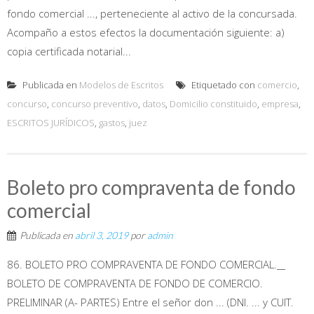
fondo comercial ..., perteneciente al activo de la concursada.
Acompaño a estos efectos la documentación siguiente: a)
copia certificada notarial...
Publicada en
Modelos de Escritos
Etiquetado con
comercio
,
concurso
,
concurso preventivo
,
datos
,
Domicilio constituido
,
empresa
,
ESCRITOS JURÍDICOS
,
gastos
,
juez
Boleto pro compraventa de fondo
comercial
Publicada en
abril 3, 2019
por
admin
86. BOLETO PRO COMPRAVENTA DE FONDO COMERCIAL.__
BOLETO DE COMPRAVENTA DE FONDO DE COMERCIO.
PRELIMINAR (A- PARTES) Entre el señor don ... (DNI. ... y CUIT.