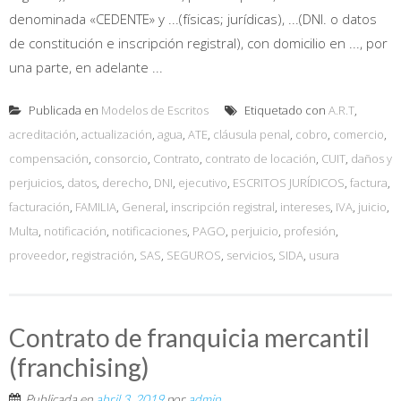
denominada «CEDENTE» y ...(físicas; jurídicas), ...(DNI. o datos
de constitución e inscripción registral), con domicilio en ..., por
una parte, en adelante ...
Publicada en
Modelos de Escritos
Etiquetado con
A.R.T
,
acreditación
,
actualización
,
agua
,
ATE
,
cláusula penal
,
cobro
,
comercio
,
compensación
,
consorcio
,
Contrato
,
contrato de locación
,
CUIT
,
daños y
perjuicios
,
datos
,
derecho
,
DNI
,
ejecutivo
,
ESCRITOS JURÍDICOS
,
factura
,
facturación
,
FAMILIA
,
General
,
inscripción registral
,
intereses
,
IVA
,
juicio
,
Multa
,
notificación
,
notificaciones
,
PAGO
,
perjuicio
,
profesión
,
proveedor
,
registración
,
SAS
,
SEGUROS
,
servicios
,
SIDA
,
usura
Contrato de franquicia mercantil
(franchising)
Publicada en
abril 3, 2019
por
admin