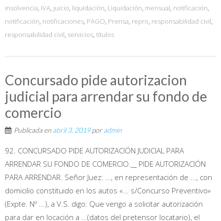
insolvencia
,
IVA
,
juicio
,
liquidación
,
Liquidación
,
mensual
,
notificación
,
notificación
,
notificaciones
,
PAGO
,
Prensa
,
repro
,
responsabilidad civil
,
responsabilidad civil
,
servicios
,
títulos
Concursado pide autorizacion
judicial para arrendar su fondo de
comercio
Publicada en
abril 3, 2019
por
admin
92. CONCURSADO PIDE AUTORIZACIÓN JUDICIAL PARA
ARRENDAR SU FONDO DE COMERCIO.__ PIDE AUTORIZACIÓN
PARA ARRENDAR. Señor Juez: ..., en representación de ..., con
domicilio constituido en los autos «... s/Concurso Preventivo»
(Expte. Nº ...), a V.S. digo: Que vengo a solicitar autorización
para dar en locación a ...(datos del pretensor locatario), el