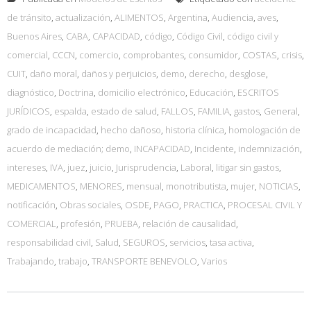
de tránsito
,
actualización
,
ALIMENTOS
,
Argentina
,
Audiencia
,
aves
,
Buenos Aires
,
CABA
,
CAPACIDAD
,
código
,
Código Civil
,
código civil y
comercial
,
CCCN
,
comercio
,
comprobantes
,
consumidor
,
COSTAS
,
crisis
,
CUIT
,
daño moral
,
daños y perjuicios
,
demo
,
derecho
,
desglose
,
diagnóstico
,
Doctrina
,
domicilio electrónico
,
Educación
,
ESCRITOS
JURÍDICOS
,
espalda
,
estado de salud
,
FALLOS
,
FAMILIA
,
gastos
,
General
,
grado de incapacidad
,
hecho dañoso
,
historia clínica
,
homologación de
acuerdo de mediación; demo
,
INCAPACIDAD
,
Incidente
,
indemnización
,
intereses
,
IVA
,
juez
,
juicio
,
Jurisprudencia
,
Laboral
,
litigar sin gastos
,
MEDICAMENTOS
,
MENORES
,
mensual
,
monotributista
,
mujer
,
NOTICIAS
,
notificación
,
Obras sociales
,
OSDE
,
PAGO
,
PRACTICA
,
PROCESAL CIVIL Y
COMERCIAL
,
profesión
,
PRUEBA
,
relación de causalidad
,
responsabilidad civil
,
Salud
,
SEGUROS
,
servicios
,
tasa activa
,
Trabajando
,
trabajo
,
TRANSPORTE BENEVOLO
,
Varios