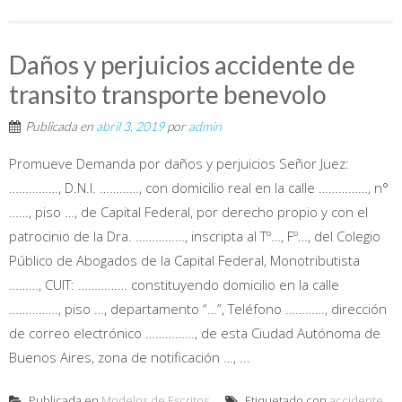
Daños y perjuicios accidente de
transito transporte benevolo
Publicada en
abril 3, 2019
por
admin
Promueve Demanda por daños y perjuicios Señor Juez:
……………, D.N.I. …………, con domicilio real en la calle ……………, n°
……, piso …, de Capital Federal, por derecho propio y con el
patrocinio de la Dra. ……………, inscripta al Tº…, Fº…, del Colegio
Público de Abogados de la Capital Federal, Monotributista
………, CUIT: …………… constituyendo domicilio en la calle
……………, piso …, departamento “…”, Teléfono …………, dirección
de correo electrónico ……………, de esta Ciudad Autónoma de
Buenos Aires, zona de notificación …, ...
Publicada en
Modelos de Escritos
Etiquetado con
accidente