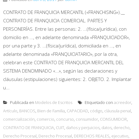
CONTRATO DE FRANQUICIA MERCANTIL («FRANCHISING»).__
CONTRATO DE FRANQUICIA COMERCIAL. PARTES Y
PERSONERÍAS. Entre las personas: 2. ...(física/jurídica), con
domicilio en ..., en adelante denominada «FRANQUICIADOR»,
por una parte y 3. ...(física/jurídica), domiciliada en ..., en
adelante denominada «FRANQUICIATARIO», por la otra,
celebran este CONTRATO DE FRANQUICIA MERCANTIL DEL
SISTEMA DENOMINADO «...», según las declaraciones y
cláusulas (estipulaciones) siguientes: 2. OBJETO. 2. Implantar
u...
Publicada en
Modelos de Escritos
Etiquetado con
acreedor
,
Artículo
,
BANCOS
,
Bien de Familia
,
CAPACIDAD
,
código
,
cláusula penal
,
comercialización
,
comercio
,
concurso
,
consumidor
,
CONSUMIDOR
,
CONTRATO DE FRANQUICIA
,
CUIT
,
daños y perjuicios
,
datos
,
derecho
,
Derecho Procesal
,
Derecho Procesal
,
DERECHOS REALES
,
ejecutivo
,