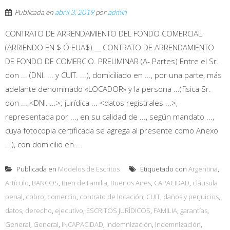
Publicada en
abril 3, 2019
por
admin
CONTRATO DE ARRENDAMIENTO DEL FONDO COMERCIAL
(ARRIENDO EN $ Ó EUA$).__ CONTRATO DE ARRENDAMIENTO
DE FONDO DE COMERCIO. PRELIMINAR (A- Partes) Entre el Sr.
don ... (DNI. ... y CUIT. ...), domiciliado en ..., por una parte, más
adelante denominado «LOCADOR» y la persona ...(física Sr.
don ... <DNI. ...>; jurídica ... <datos registrales ...>,
representada por ..., en su calidad de ..., según mandato ...,
cuya fotocopia certificada se agrega al presente como Anexo
...), con domicilio en...
Publicada en
Modelos de Escritos
Etiquetado con
Argentina
,
Artículo
,
BANCOS
,
Bien de Familia
,
Buenos Aires
,
CAPACIDAD
,
cláusula
penal
,
cobro
,
comercio
,
contrato de locación
,
CUIT
,
daños y perjuicios
,
datos
,
derecho
,
ejecutivo
,
ESCRITOS JURÍDICOS
,
FAMILIA
,
garantías
,
General
,
General
,
INCAPACIDAD
,
indemnización
,
indemnización
,