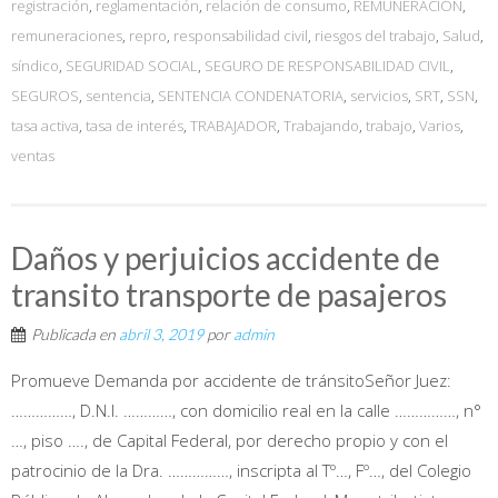
registración
,
reglamentación
,
relación de consumo
,
REMUNERACION
,
remuneraciones
,
repro
,
responsabilidad civil
,
riesgos del trabajo
,
Salud
,
síndico
,
SEGURIDAD SOCIAL
,
SEGURO DE RESPONSABILIDAD CIVIL
,
SEGUROS
,
sentencia
,
SENTENCIA CONDENATORIA
,
servicios
,
SRT
,
SSN
,
tasa activa
,
tasa de interés
,
TRABAJADOR
,
Trabajando
,
trabajo
,
Varios
,
ventas
Daños y perjuicios accidente de
transito transporte de pasajeros
Publicada en
abril 3, 2019
por
admin
Promueve Demanda por accidente de tránsitoSeñor Juez:
……………, D.N.I. …………, con domicilio real en la calle ……………, n°
…, piso …., de Capital Federal, por derecho propio y con el
patrocinio de la Dra. ……………, inscripta al Tº…, Fº…, del Colegio