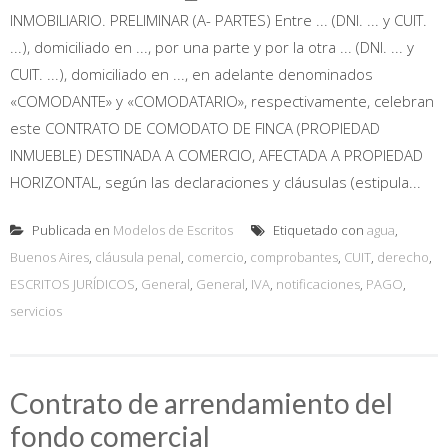
INMOBILIARIO. PRELIMINAR (A- PARTES) Entre ... (DNI. ... y CUIT.
...), domiciliado en ..., por una parte y por la otra ... (DNI. ... y
CUIT. ...), domiciliado en ..., en adelante denominados
«COMODANTE» y «COMODATARIO», respectivamente, celebran
este CONTRATO DE COMODATO DE FINCA (PROPIEDAD
INMUEBLE) DESTINADA A COMERCIO, AFECTADA A PROPIEDAD
HORIZONTAL, según las declaraciones y cláusulas (estipula...
Publicada en
Modelos de Escritos
Etiquetado con
agua
,
Buenos Aires
,
cláusula penal
,
comercio
,
comprobantes
,
CUIT
,
derecho
,
ESCRITOS JURÍDICOS
,
General
,
General
,
IVA
,
notificaciones
,
PAGO
,
servicios
Contrato de arrendamiento del
fondo comercial