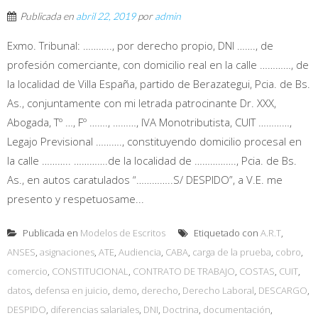
Publicada en
abril 22, 2019
por
admin
Exmo. Tribunal: ……….., por derecho propio, DNI ……., de
profesión comerciante, con domicilio real en la calle …………, de
la localidad de Villa España, partido de Berazategui, Pcia. de Bs.
As., conjuntamente con mi letrada patrocinante Dr. XXX,
Abogada, Tº …, Fº ……., ………, IVA Monotributista, CUIT …………,
Legajo Previsional ………., constituyendo domicilio procesal en
la calle ……….. ………….de la localidad de ……………., Pcia. de Bs.
As., en autos caratulados “…………..S/ DESPIDO”, a V.E. me
presento y respetuosame...
Publicada en
Modelos de Escritos
Etiquetado con
A.R.T
,
ANSES
,
asignaciones
,
ATE
,
Audiencia
,
CABA
,
carga de la prueba
,
cobro
,
comercio
,
CONSTITUCIONAL
,
CONTRATO DE TRABAJO
,
COSTAS
,
CUIT
,
datos
,
defensa en juicio
,
demo
,
derecho
,
Derecho Laboral
,
DESCARGO
,
DESPIDO
,
diferencias salariales
,
DNI
,
Doctrina
,
documentación
,