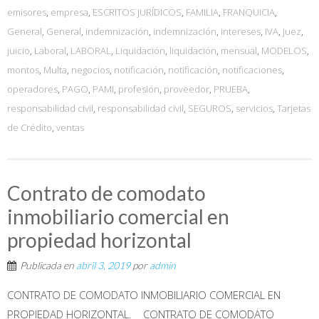
emisores
,
empresa
,
ESCRITOS JURÍDICOS
,
FAMILIA
,
FRANQUICIA
,
General
,
General
,
indemnización
,
indemnización
,
intereses
,
IVA
,
juez
,
juicio
,
Laboral
,
LABORAL
,
Liquidación
,
liquidación
,
mensual
,
MODELOS
,
montos
,
Multa
,
negocios
,
notificación
,
notificación
,
notificaciones
,
operadores
,
PAGO
,
PAMI
,
profesión
,
proveedor
,
PRUEBA
,
responsabilidad civil
,
responsabilidad civil
,
SEGUROS
,
servicios
,
Tarjetas
de Crédito
,
ventas
Contrato de comodato
inmobiliario comercial en
propiedad horizontal
Publicada en
abril 3, 2019
por
admin
CONTRATO DE COMODATO INMOBILIARIO COMERCIAL EN
PROPIEDAD HORIZONTAL.__ CONTRATO DE COMODATO