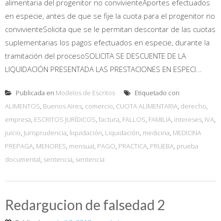
alimentaria del progenitor no convivienteAportes efectuados
en especie, antes de que se fije la cuota para el progenitor no
convivienteSolicita que se le permitan descontar de las cuotas
suplementarias los pagos efectuados en especie, durante la
tramitación del procesoSOLICITA SE DESCUENTE DE LA
LIQUIDACIÓN PRESENTADA LAS PRESTACIONES EN ESPECI...
Publicada en
Modelos de Escritos
Etiquetado con
ALIMENTOS
,
Buenos Aires
,
comercio
,
CUOTA ALIMENTARIA
,
derecho
,
empresa
,
ESCRITOS JURÍDICOS
,
factura
,
FALLOS
,
FAMILIA
,
intereses
,
IVA
,
juicio
,
Jurisprudencia
,
liquidación
,
Liquidación
,
medicina
,
MEDICINA
PREPAGA
,
MENORES
,
mensual
,
PAGO
,
PRACTICA
,
PRUEBA
,
prueba
documental
,
sentencia
,
sentencia
Redargucion de falsedad 2