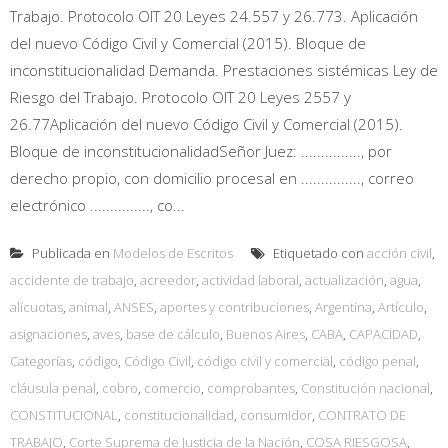
Trabajo. Protocolo OIT 20 Leyes 24.557 y 26.773. Aplicación
del nuevo Código Civil y Comercial (2015). Bloque de
inconstitucionalidad Demanda. Prestaciones sistémicas Ley de
Riesgo del Trabajo. Protocolo OIT 20 Leyes 2557 y
26.77Aplicación del nuevo Código Civil y Comercial (2015).
Bloque de inconstitucionalidadSeñor Juez: ..............., por
derecho propio, con domicilio procesal en ..............., correo
electrónico ..............., co...
Publicada en
Modelos de Escritos
Etiquetado con
acción civil
,
accidente de trabajo
,
acreedor
,
actividad laboral
,
actualización
,
agua
,
alícuotas
,
animal
,
ANSES
,
aportes y contribuciones
,
Argentina
,
Artículo
,
asignaciones
,
aves
,
base de cálculo
,
Buenos Aires
,
CABA
,
CAPACIDAD
,
Categorías
,
código
,
Código Civil
,
código civil y comercial
,
código penal
,
cláusula penal
,
cobro
,
comercio
,
comprobantes
,
Constitución nacional
,
CONSTITUCIONAL
,
constitucionalidad
,
consumidor
,
CONTRATO DE
TRABAJO
,
Corte Suprema de Justicia de la Nación
,
COSA RIESGOSA
,