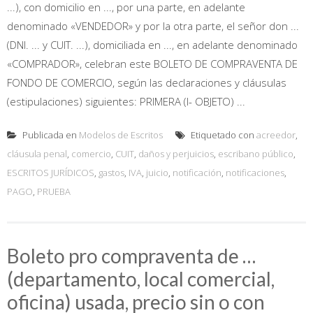
...), con domicilio en ..., por una parte, en adelante
denominado «VENDEDOR» y por la otra parte, el señor don ...
(DNI. ... y CUIT. ...), domiciliada en ..., en adelante denominado
«COMPRADOR», celebran este BOLETO DE COMPRAVENTA DE
FONDO DE COMERCIO, según las declaraciones y cláusulas
(estipulaciones) siguientes: PRIMERA (I- OBJETO) ...
Publicada en
Modelos de Escritos
Etiquetado con
acreedor
,
cláusula penal
,
comercio
,
CUIT
,
daños y perjuicios
,
escribano público
,
ESCRITOS JURÍDICOS
,
gastos
,
IVA
,
juicio
,
notificación
,
notificaciones
,
PAGO
,
PRUEBA
Boleto pro compraventa de …
(departamento, local comercial,
oficina) usada, precio sin o con