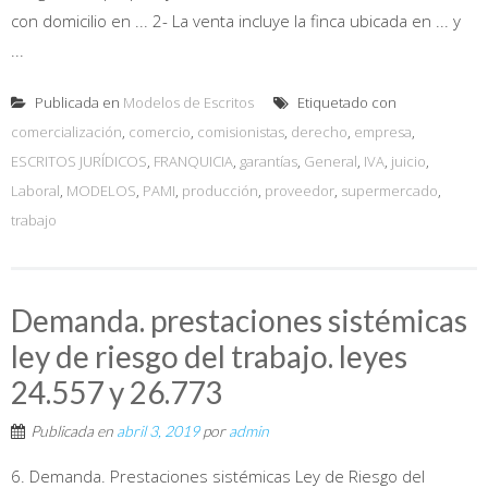
con domicilio en ... 2- La venta incluye la finca ubicada en ... y
...
Publicada en
Modelos de Escritos
Etiquetado con
comercialización
,
comercio
,
comisionistas
,
derecho
,
empresa
,
ESCRITOS JURÍDICOS
,
FRANQUICIA
,
garantías
,
General
,
IVA
,
juicio
,
Laboral
,
MODELOS
,
PAMI
,
producción
,
proveedor
,
supermercado
,
trabajo
Demanda. prestaciones sistémicas
ley de riesgo del trabajo. leyes
24.557 y 26.773
Publicada en
abril 3, 2019
por
admin
6. Demanda. Prestaciones sistémicas Ley de Riesgo del