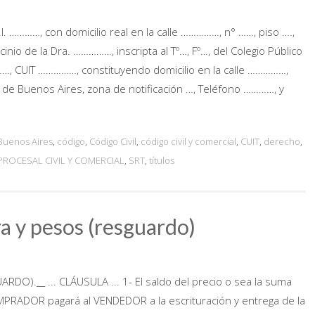
I. …………, con domicilio real en la calle ……………, n° ……, piso ….,
inio de la Dra. ……………, inscripta al Tº…, Fº…, del Colegio Público
……, CUIT ……………, constituyendo domicilio en la calle ……………,
de Buenos Aires, zona de notificación …, Teléfono …………, y
Buenos Aires
,
código
,
Código Civil
,
código civil y comercial
,
CUIT
,
derecho
,
PROCESAL CIVIL Y COMERCIAL
,
SRT
,
títulos
a y pesos (resguardo)
).__ ... CLÁUSULA ... 1- El saldo del precio o sea la suma
PRADOR pagará al VENDEDOR a la escrituración y entrega de la