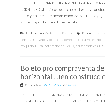
BOLETO DE COMPRAVENTA INMOBILIARIA. PRELIMINAR (A-
... (DNI. ... y CUIT. ...) con domicilio real en ... y co
parte y en adelante denominado «VENDEDOR»; y a) el/la s
y constituyendo domicilio especial a...
Publicada en
Modelos de Escritos
Etiquetado con
penal
,
CUIT
,
daños y perjuicios
,
derecho
,
ejecutivo
,
escriban
IVA
,
juicio
,
Multa
,
notificaciones
,
PAGO
,
personas físicas
,
PRU
Boleto pro compraventa de
horizontal …(en construccio
Publicada en
abril 3, 2019
por
admin
23. BOLETO PRO COMPRAVENTA DE UNIDAD FUNCIONA
CONSTRUIRSE).__ BOLETO DE COMPRAVENTA INMOBILIARIA