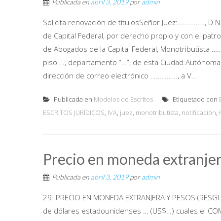
Publicada en
abril 3, 2019
por
admin
Solicita renovación de títulosSeñor Juez:……………, D.N.
de Capital Federal, por derecho propio y con el patroc
de Abogados de la Capital Federal, Monotributista …
piso …, departamento “…”, de esta Ciudad Autónoma 
dirección de correo electrónico ……………, a V...
Publicada en
Modelos de Escritos
Etiquetado con
ESCRITOS JURÍDICOS
,
IVA
,
juez
,
monotributista
,
notificación
,
Precio en moneda extranjer
Publicada en
abril 3, 2019
por
admin
29. PRECIO EN MONEDA EXTRANJERA Y PESOS (RESGUARDO
de dólares estadounidenses … (US$…) cuales el COM