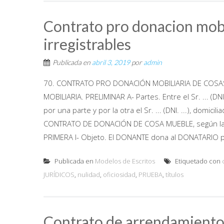
Contrato pro donacion mobi
irregistrables
Publicada en
abril 3, 2019
por
admin
70. CONTRATO PRO DONACIÓN MOBILIARIA DE COSAS
MOBILIARIA. PRELIMINAR A- Partes. Entre el Sr. ... (DN
por una parte y por la otra el Sr. ... (DNI. ...), dom
CONTRATO DE DONACIÓN DE COSA MUEBLE, según las de
PRIMERA I- Objeto. El DONANTE dona al DONATARIO por
Publicada en
Modelos de Escritos
Etiquetado con
JURÍDICOS
,
nulidad
,
oficiosidad
,
PRUEBA
,
títulos
Contrato de arrendamiento