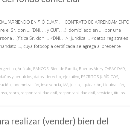
L (ARRIENDO EN $ Ó EUA$).__ CONTRATO DE ARRENDAMIENTO
r. don ... (DNI. ... y CUIT. ...), domiciliado en ..., por una
...(física Sr. don ... <DNI. ...>; jurídica ... <datos registrales
 mandato ..., cuya fotocopia certificada se agrega al presente
Argentina
,
Artículo
,
BANCOS
,
Bien de Familia
,
Buenos Aires
,
CAPACIDAD
,
daños y perjuicios
,
datos
,
derecho
,
ejecutivo
,
ESCRITOS JURÍDICOS
,
zación
,
indemnización
,
insolvencia
,
IVA
,
juicio
,
liquidación
,
Liquidación
,
ensa
,
repro
,
responsabilidad civil
,
responsabilidad civil
,
servicios
,
títulos
ra realizar (vender) bien del