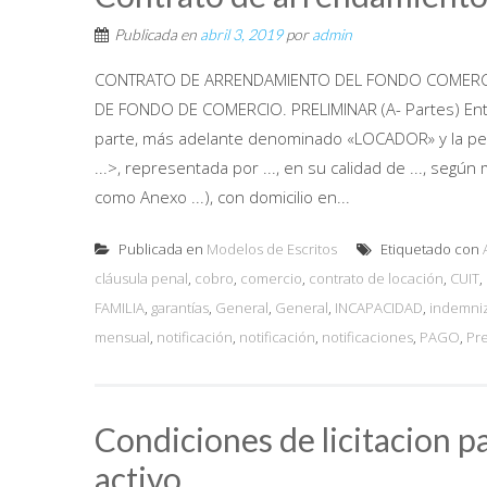
Publicada en
abril 3, 2019
por
admin
CONTRATO DE ARRENDAMIENTO DEL FONDO COMERCIA
DE FONDO DE COMERCIO. PRELIMINAR (A- Partes) Entre el S
parte, más adelante denominado «LOCADOR» y la persona 
...>, representada por ..., en su calidad de ..., según
como Anexo ...), con domicilio en...
Publicada en
Modelos de Escritos
Etiquetado con
cláusula penal
,
cobro
,
comercio
,
contrato de locación
,
CUIT
,
FAMILIA
,
garantías
,
General
,
General
,
INCAPACIDAD
,
indemni
mensual
,
notificación
,
notificación
,
notificaciones
,
PAGO
,
Pr
Condiciones de licitacion pa
activo