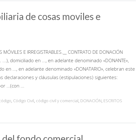
liaria de cosas moviles e
 MÓVILES E IRREGISTRABLES.__ CONTRATO DE DONACIÓN
I. ...), domiciliado en ..., en adelante denominado «DONANTE»,
iciliado en ..., en adelante denominado «DONATARIO», celebran este
claraciones y cláusulas (estipulaciones) siguientes:
 ...(con ...
código
,
Código Civil
,
código civil y comercial
,
DONACIÓN
,
ESCRITOS
 del fondo comercial