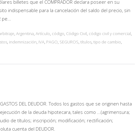
dólares billetes que el COMPRADOR declara poseer en su
sito indispensable para la cancelación del saldo del precio, sin
 pe...
arbitraje
,
Argentina
,
Artículo
,
código
,
Código Civil
,
código civil y comercial
,
stos
,
indemnización
,
IVA
,
PAGO
,
SEGUROS
,
títulos
,
tipo de cambio
,
GASTOS DEL DEUDOR. Todos los gastos que se originen hasta
 ejecución de la deuda hipotecara, tales como ...(agrimensura;
dio de títulos; inscripción; modificación; rectificación;
absoluta cuenta del DEUDOR.