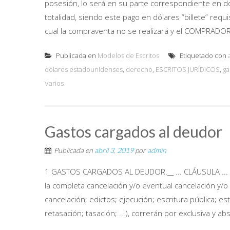
posesión, lo será en su parte correspondiente en 
totalidad, siendo este pago en dólares “billete” requi
cual la compraventa no se realizará y el COMPRADOR
Publicada en
Modelos de Escritos
Etiquetado con
dólares estadounidenses
,
derecho
,
ESCRITOS JURÍDICOS
,
ga
Varios
Gastos cargados al deudor
Publicada en
abril 3, 2019
por
admin
1 GASTOS CARGADOS AL DEUDOR.__ ... CLÁUSULA ... 
la completa cancelación y/o eventual cancelación y/o
cancelación; edictos; ejecución; escritura pública; estu
retasación; tasación; ...), correrán por exclusiva y 