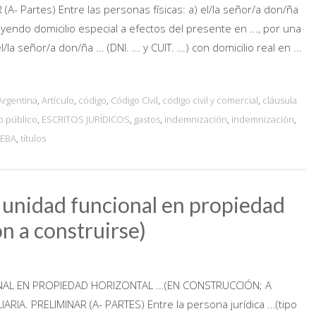
 Partes) Entre las personas físicas: a) el/la señor/a don/ña
nstituyendo domicilio especial a efectos del presente en ..., por una
eñor/a don/ña ... (DNI. ... y CUIT. ...) con domicilio real en ...
Argentina
,
Artículo
,
código
,
Código Civil
,
código civil y comercial
,
cláusula
o público
,
ESCRITOS JURÍDICOS
,
gastos
,
indemnización
,
indemnización
,
EBA
,
títulos
 unidad funcional en propiedad
n a construirse)
L EN PROPIEDAD HORIZONTAL ...(EN CONSTRUCCIÓN; A
. PRELIMINAR (A- PARTES) Entre la persona jurídica ...(tipo