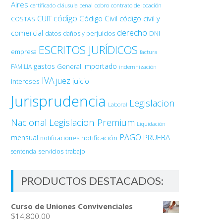
Aires
certificado
cobro
contrato de locación
cláusula penal
código
Código Civil
código civil y
CUIT
COSTAS
derecho
comercial
DNI
datos
daños y perjuicios
ESCRITOS JURÍDICOS
empresa
factura
gastos
importado
General
FAMILIA
indemnización
IVA
juez
juicio
intereses
Jurisprudencia
Legislacion
Laboral
Nacional
Legislacion Premium
Liquidación
PAGO
PRUEBA
mensual
notificación
notificaciones
sentencia
servicios
trabajo
PRODUCTOS DESTACADOS:
Curso de Uniones Convivenciales
$
14,800.00