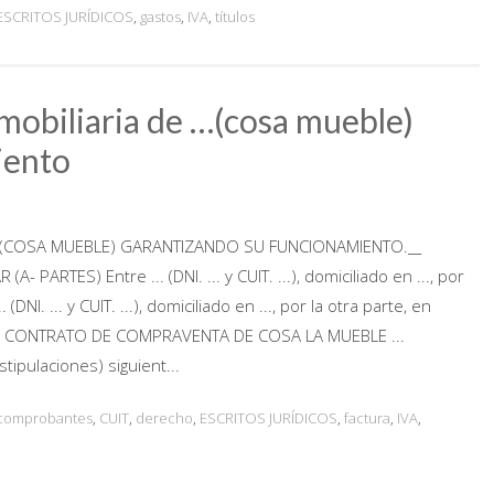
ESCRITOS JURÍDICOS
,
gastos
,
IVA
,
títulos
mobiliaria de …(cosa mueble)
iento
.(COSA MUEBLE) GARANTIZANDO SU FUNCIONAMIENTO.__
RTES) Entre ... (DNI. ... y CUIT. ...), domiciliado en ..., por
. ... y CUIT. ...), domiciliado en ..., por la otra parte, en
e CONTRATO DE COMPRAVENTA DE COSA LA MUEBLE ...
tipulaciones) siguient...
comprobantes
,
CUIT
,
derecho
,
ESCRITOS JURÍDICOS
,
factura
,
IVA
,