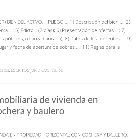
BIEN DEL ACTIVO.__ PLIEGO ... 1) Descripción del bien ...; 2)
nta ...; 5) Edicto ...(2 días); 6) Presentación de ofertas ...; 7)
os públicos, o fianza bancaria); 8) Datos de los oferentes ...; 9)
Lugar y fecha de apertura de sobres ...; 11) Reglas para la
datos
,
ESCRITOS JURÍDICOS
,
títulos
obiliaria de vivienda en
ochera y baulero
ENDA EN PROPIEDAD HORIZONTAL CON COCHERA Y BAULERO.__