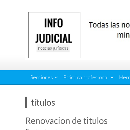
Saltar
al
contenido
Secciones
Práctica profesional
Herr
títulos
Renovacion de titulos