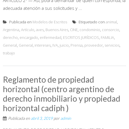
ARTÍCULO 2º — Así, podrá demandar de quien corresponda, la
adecuada atención a sus solicitudes y ...
Publicada en
Modelos de Escritos
Etiquetado con
animal
,
Argentina
,
Artículo
,
aves
,
Buenos Aires
,
CINE
,
condominio
,
consorcio
,
derecho
,
encargado
,
enfermedad
,
ESCRITOS JURÍDICOS
,
FAMILIA
,
General
,
General
,
intereses
,
IVA
,
juicio
,
Prensa
,
proveedor
,
servicios
,
trabajo
Reglamento de propiedad
horizontal (centro argentino de
derecho inmobiliario y propiedad
horizontal cadiph )
Publicada en
abril 3, 2019
por
admin