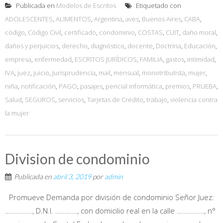
Publicada en
Modelos de Escritos
Etiquetado con
ADOLESCENTES
,
ALIMENTOS
,
Argentina
,
aves
,
Buenos Aires
,
CABA
,
código
,
Código Civil
,
certificado
,
condominio
,
COSTAS
,
CUIT
,
daño moral
,
daños y perjuicios
,
derecho
,
diagnóstico
,
docente
,
Doctrina
,
Educación
,
empresa
,
enfermedad
,
ESCRITOS JURÍDICOS
,
FAMILIA
,
gastos
,
intimidad
,
IVA
,
juez
,
juicio
,
Jurisprudencia
,
mail
,
mensual
,
monotributista
,
mujer
,
niña
,
notificación
,
PAGO
,
pasajes
,
pericial informática
,
premios
,
PRUEBA
,
Salud
,
SEGUROS
,
servicios
,
Tarjetas de Crédito
,
trabajo
,
violencia contra
la mujer
Division de condominio
Publicada en
abril 3, 2019
por
admin
Promueve Demanda por división de condominio Señor Juez:
……………, D.N.I. …………, con domicilio real en la calle ……………, n°