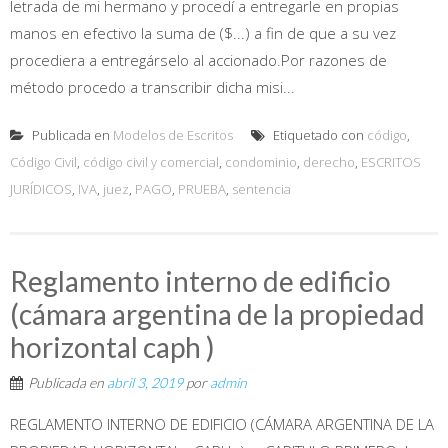
letrada de mi hermano y procedí a entregarle en propias
manos en efectivo la suma de ($...) a fin de que a su vez
procediera a entregárselo al accionado.Por razones de
método procedo a transcribir dicha misi...
Publicada en
Modelos de Escritos
Etiquetado con
código
,
Código Civil
,
código civil y comercial
,
condominio
,
derecho
,
ESCRITOS
JURÍDICOS
,
IVA
,
juez
,
PAGO
,
PRUEBA
,
sentencia
Reglamento interno de edificio
(cámara argentina de la propiedad
horizontal caph )
Publicada en
abril 3, 2019
por
admin
REGLAMENTO INTERNO DE EDIFICIO (CÁMARA ARGENTINA DE LA