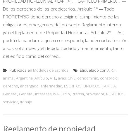
PROPIEDAD HORIZONTAL <CAPH>).__ CAPITULO PRIMERO. I. —
De los derechos de los propietarios. Artículo 1º — Todo
PROPIETARIO tiene derecho a exigir el cumplimiento de las
obligaciones emergentes del presente Reglamento Interno
y/o el Reglamento de Propiedad Horizontal. Artículo 2º — Así,
podrá demandar de quien corresponda, la adecuada atención
a sus solicitudes y el debido cuidado y mantenimiento, tanto
del edificio como del correc...
Publicada en
Modelos de Escritos
Etiquetado con
A.R.T
,
animal
,
Argentina
,
Artículo
,
ATE
,
aves
,
CINE
,
condominio
,
consorcio
,
derecho
,
encargado
,
enfermedad
,
ESCRITOS JURÍDICOS
,
FAMILIA
,
General
,
General
,
intereses
,
IVA
,
juicio
,
Prensa
,
proveedor
,
RESIDUOS
,
servicios
,
trabajo
Reglamento de propiedad