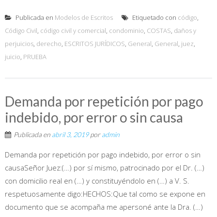
Publicada en
Modelos de Escritos
Etiquetado con
código
,
Código Civil
,
código civil y comercial
,
condominio
,
COSTAS
,
daños y
perjuicios
,
derecho
,
ESCRITOS JURÍDICOS
,
General
,
General
,
juez
,
juicio
,
PRUEBA
Demanda por repetición por pago
indebido, por error o sin causa
Publicada en
abril 3, 2019
por
admin
Demanda por repetición por pago indebido, por error o sin
causaSeñor Juez:(…) por sí mismo, patrocinado por el Dr. (…)
con domicilio real en (…) y constituyéndolo en (…) a V. S.
respetuosamente digo:HECHOS:Que tal como se expone en
documento que se acompaña me apersoné ante la Dra. (…)