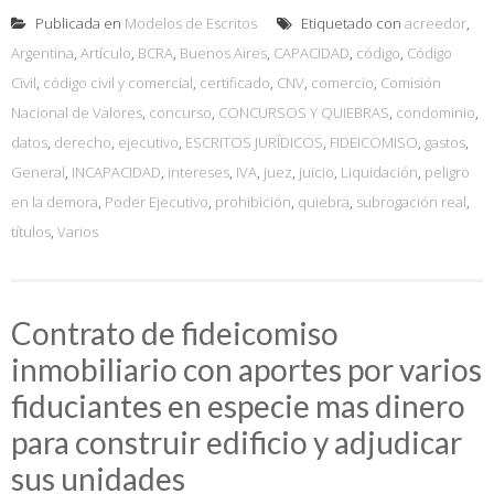
Publicada en
Modelos de Escritos
Etiquetado con
acreedor
,
Argentina
,
Artículo
,
BCRA
,
Buenos Aires
,
CAPACIDAD
,
código
,
Código
Civil
,
código civil y comercial
,
certificado
,
CNV
,
comercio
,
Comisión
Nacional de Valores
,
concurso
,
CONCURSOS Y QUIEBRAS
,
condominio
,
datos
,
derecho
,
ejecutivo
,
ESCRITOS JURÍDICOS
,
FIDEICOMISO
,
gastos
,
General
,
INCAPACIDAD
,
intereses
,
IVA
,
juez
,
juicio
,
Liquidación
,
peligro
en la demora
,
Poder Ejecutivo
,
prohibición
,
quiebra
,
subrogación real
,
títulos
,
Varios
Contrato de fideicomiso
inmobiliario con aportes por varios
fiduciantes en especie mas dinero
para construir edificio y adjudicar
sus unidades