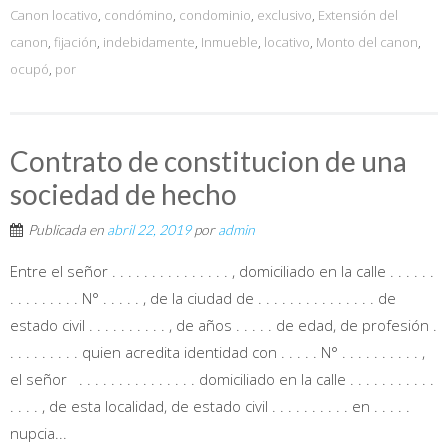
Canon locativo
,
condómino
,
condominio
,
exclusivo
,
Extensión del
canon
,
fijación
,
indebidamente
,
Inmueble
,
locativo
,
Monto del canon
,
ocupó
,
por
Contrato de constitucion de una
sociedad de hecho
Publicada en
abril 22, 2019
por
admin
Entre el señor . . . . . . . . . . . . . . . , domiciliado en la calle . . . . . .
. . . . . . . . . N° . . . . . , de la ciudad de . . . . . . . . . . . . . . . de
estado civil . . . . . . . . . . , de años . . . . . de edad, de profesión .
. . . . . . . . . quien acredita identidad con . . . . . N° . . . . . . . . . . ,
el señor . . . . . . . . . . . . . . . domiciliado en la calle . . . . . . . . . . .
. . . . , de esta localidad, de estado civil . . . . . . . . . . en . . . . .
nupcia...