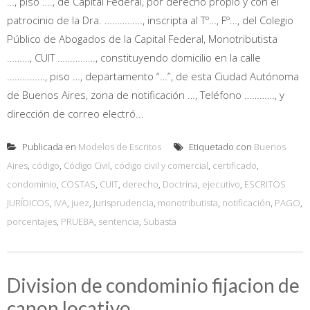
…, piso …., de Capital Federal, por derecho propio y con el
patrocinio de la Dra. ……………, inscripta al Tº…, Fº…, del Colegio
Público de Abogados de la Capital Federal, Monotributista
………, CUIT ……………, constituyendo domicilio en la calle
……………, piso …, departamento “…”, de esta Ciudad Autónoma
de Buenos Aires, zona de notificación …, Teléfono …………, y
dirección de correo electró...
Publicada en
Modelos de Escritos
Etiquetado con
Buenos
Aires
,
código
,
Código Civil
,
código civil y comercial
,
certificado
,
condominio
,
COSTAS
,
CUIT
,
derecho
,
Doctrina
,
ejecutivo
,
ESCRITOS
JURÍDICOS
,
IVA
,
juez
,
Jurisprudencia
,
monotributista
,
notificación
,
PAGO
,
porcentajes
,
PRUEBA
,
sentencia
,
Subasta
Division de condominio fijacion de
canon locativo