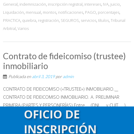
General
,
indemnización
,
inscripción registral
,
intereses
,
IVA
,
juicio
,
Liquidación
,
mensual
,
montos
,
notificaciones
,
PAGO
,
porcentajes
,
PRACTICA
,
quiebra
,
registración
,
SEGUROS
,
servicios
,
títulos
,
Tribunal
Arbitral
,
Varios
Contrato de fideicomiso (trustee)
inmobiliario
Publicada en
abril 3, 2019
por
admin
CONTRATO DE FIDEICOMISO («TRUSTEE») INMOBILIARIO.__
CONTRATO DE FIDEICOMISO INMOBILIARIO. A. PRELIMINAR
PRIMERA (PARTES Y PERSONERÍAS) Entre ... (DNI. ... y CUIT. ...),
OFICIO DE
domiciliado en ..., en adelante denominado «BENEFICIARIO»,
por una parte y la empresa ... S.A. (CUIT. ...), domiciliada en ...,
INSCRIPCIÓN
representada para este acto por ... (DNI. ... y CUIT. ...), en su