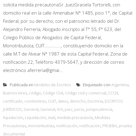
solicita medida precautoriaSr. JuezGraciela Tortorelli, con
domicilio real en la calle Amenabar N° 1485, piso 1°, de Capital
Federal, por su derecho, con el patrocinio letrado del Dr.
Alejandro Ferrería, Abogado inscripto al T° 55, F° 623, del
Colegio Público de Abogados de Capital Federal,
Monotributista, CUIT……………, constituyendo domicilio en la
calle M.T de Alvear N° 1987 de esta Capital Federal, Zona de
notificación 22, Teléfono 4379-5647, y dirección de correo
electrónico aferreria@gmai...
Publicada en
Modelos de Escritos
Etiquetado con
Argentina
,
Buenos Aires
,
código
,
Código Civil
,
código civil y comercial
,
CCCN
,
certificado
,
condominio
,
CUIT
,
datos
,
derecho
,
Doctrina
,
ESCRITOS
JURÍDICOS
,
General
,
General
,
IVA
,
juez
,
juicio
,
Jurisprudencia
,
liquidación
,
Liquidación
,
mail
,
medida precautoria
,
Medidas
Precautorias
,
monotributista
,
notificación
,
notificación
,
PRUEBA
,
prueba
documental