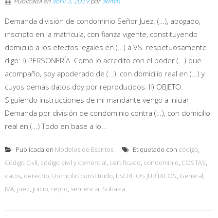
Publicada en
abril 3, 2019
por
admin
Demanda división de condominio Señor Juez: (…), abogado,
inscripto en la matrícula, con fianza vigente, constituyendo
domicilio a los efectos legales en (…) a VS. respetuosamente
digo: I) PERSONERÍA. Como lo acredito con el poder (…) que
acompaño, soy apoderado de (…), con domicilio real en (…) y
cuyos demás datos doy por reproducidos. II) OBJETO.
Siguiendo instrucciones de mi mandante vengo a iniciar
Demanda por división de condominio contra (…), con domicilio
real en (…) Todo en base a lo...
Publicada en
Modelos de Escritos
Etiquetado con
código
,
Código Civil
,
código civil y comercial
,
certificado
,
condominio
,
COSTAS
,
datos
,
derecho
,
Domicilio constituido
,
ESCRITOS JURÍDICOS
,
General
,
IVA
,
juez
,
juicio
,
repro
,
sentencia
,
Subasta