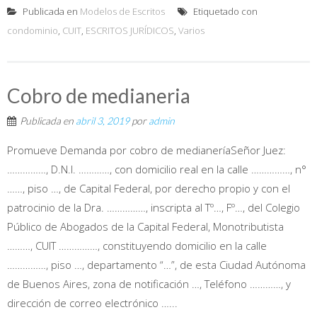
Publicada en
Modelos de Escritos
Etiquetado con
condominio
,
CUIT
,
ESCRITOS JURÍDICOS
,
Varios
Cobro de medianeria
Publicada en
abril 3, 2019
por
admin
Promueve Demanda por cobro de medianeríaSeñor Juez:
……………, D.N.I. …………, con domicilio real en la calle ……………, n°
……, piso …, de Capital Federal, por derecho propio y con el
patrocinio de la Dra. ……………, inscripta al Tº…, Fº…, del Colegio
Público de Abogados de la Capital Federal, Monotributista
………, CUIT ……………, constituyendo domicilio en la calle
……………, piso …, departamento “…”, de esta Ciudad Autónoma
de Buenos Aires, zona de notificación …, Teléfono …………, y
dirección de correo electrónico …...