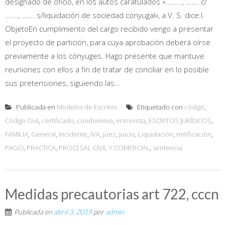
designado de oficio, en los autos caratulados «………, ……. c/
……., ……. s/liquidación de sociedad conyugal», a V. S. dice:I.
ObjetoEn cumplimiento del cargo recibido vengo a presentar
el proyecto de partición, para cuya aprobación deberá oírse
previamente a los cónyuges. Hago presente que mantuve
reuniones con ellos a fin de tratar de conciliar en lo posible
sus pretensiones, siguiendo las...
Publicada en
Modelos de Escritos
Etiquetado con
código
,
Código Civil
,
certificado
,
condominio
,
entrevista
,
ESCRITOS JURÍDICOS
,
FAMILIA
,
General
,
Incidente
,
IVA
,
juez
,
juicio
,
Liquidación
,
notificación
,
PAGO
,
PRACTICA
,
PROCESAL CIVIL Y COMERCIAL
,
sentencia
Medidas precautorias art 722, cccn
Publicada en
abril 3, 2019
por
admin