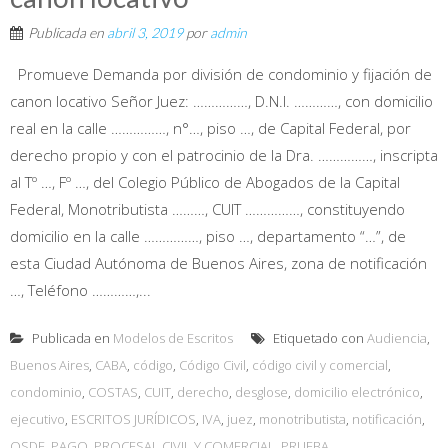
Publicada en
abril 3, 2019
por
admin
Promueve Demanda por división de condominio y fijación de
canon locativo Señor Juez: ……………, D.N.I. …………, con domicilio
real en la calle ……………, n°…, piso …, de Capital Federal, por
derecho propio y con el patrocinio de la Dra. ……………, inscripta
al Tº …, Fº …, del Colegio Público de Abogados de la Capital
Federal, Monotributista ………, CUIT ……………, constituyendo
domicilio en la calle ……………, piso …, departamento “…”, de
esta Ciudad Autónoma de Buenos Aires, zona de notificación
…, Teléfono …………,...
Publicada en
Modelos de Escritos
Etiquetado con
Audiencia
,
Buenos Aires
,
CABA
,
código
,
Código Civil
,
código civil y comercial
,
condominio
,
COSTAS
,
CUIT
,
derecho
,
desglose
,
domicilio electrónico
,
ejecutivo
,
ESCRITOS JURÍDICOS
,
IVA
,
juez
,
monotributista
,
notificación
,
OSDE
,
PAGO
,
PROCESAL CIVIL Y COMERCIAL
,
PRUEBA