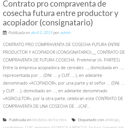
Contrato pro compraventa de
cosecha futura entre productor y
acopiador (consignatario)
Publicada en
abril 3, 2019
por
admin
CONTRATO PRO COMPRAVENTA DE COSECHA FUTURA ENTRE
PRODUCTOR Y ACOPIADOR (CONSIGNATARIO).__ CONTRATO DE
COMPRAVENTA DE FUTURA COSECHA. Preliminar (A- PARTES)
Entre la empresa acopiadora de cereales ..., domiciliada en ...,
representada por ... (DNI. ... y CUIT. ...), en adelante
denominado «ACOPIADOR», por una parte y el señor ... (DNI. ...
y CUIT. ...), domiciliado en ..., en adelante denominado
«AGRICULTOR», por la otra parte, celebran este CONTRATO DE
COMPRAVENTA DE UNA COSECHA DE ...(CAF...
Publicada en
Modelos de Escritos
Etiquetado con
arbitraje
,
condominio
,
CUIT
,
empresa
,
ESCRITOS JURÍDICOS
,
factura
,
General
,
IVA
,