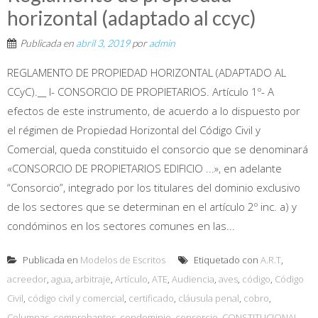
horizontal (adaptado al ccyc)
Publicada en
abril 3, 2019
por
admin
REGLAMENTO DE PROPIEDAD HORIZONTAL (ADAPTADO AL
CCyC).__ I- CONSORCIO DE PROPIETARIOS. Artículo 1º- A
efectos de este instrumento, de acuerdo a lo dispuesto por
el régimen de Propiedad Horizontal del Código Civil y
Comercial, queda constituido el consorcio que se denominará
«CONSORCIO DE PROPIETARIOS EDIFICIO ...», en adelante
“Consorcio”, integrado por los titulares del dominio exclusivo
de los sectores que se determinan en el artículo 2º inc. a) y
condóminos en los sectores comunes en las...
Publicada en
Modelos de Escritos
Etiquetado con
A.R.T
,
acreedor
,
agua
,
arbitraje
,
Artículo
,
ATE
,
Audiencia
,
aves
,
código
,
Código
Civil
,
código civil y comercial
,
certificado
,
cláusula penal
,
cobro
,
Columnas
,
comprobantes
,
condominio
,
consorcio
,
CONSTITUCIONAL
,