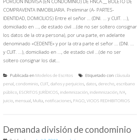
PORCIÓN INDIVISA (EN CONDOMINIO) DE FINCA.__ BOLETO DE
COMPRAVENTA INMOBILIARIA. Preliminar (A- PARTES-
IDENTIDAD, DOMICILIOS) Entre el señor ... (DNI. ... y CUIT. ...),
domiciliado en ..., de estado civil ...(de no ser soltero consignar
los datos de la otra persona), por una parte, en adelante
denominado «CEDENTE» y por la otra parte el señor ... (DNI. ...
y CUIT. ...), domiciliado en ..., de estado civil ...(de no ser
soltero consignar los dat...
Publicada en
Modelos de Escritos
Etiquetado con
cláusula
penal
,
condominio
,
CUIT
,
daños y perjuicios
,
datos
,
derecho
,
escribano
público
,
ESCRITOS JURÍDICOS
,
indemnización
,
indemnización
,
IVA
,
juicio
,
mensual
,
Multa
,
notificaciones
,
PAGO
,
VICIOS REDHIBITORIOS
Demanda división de condominio