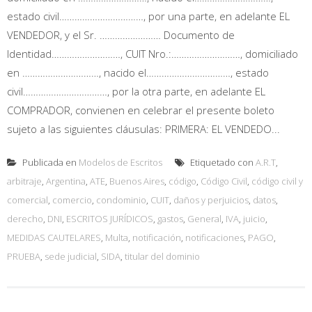
estado civil……………………………, por una parte, en adelante EL
VENDEDOR, y el Sr. …………………… Documento de
Identidad………………………, CUIT Nro.:………………………, domiciliado
en …………………………, nacido el……………………………, estado
civil……………………………, por la otra parte, en adelante EL
COMPRADOR, convienen en celebrar el presente boleto
sujeto a las siguientes cláusulas: PRIMERA: EL VENDEDO...
Publicada en
Modelos de Escritos
Etiquetado con
A.R.T
,
arbitraje
,
Argentina
,
ATE
,
Buenos Aires
,
código
,
Código Civil
,
código civil y
comercial
,
comercio
,
condominio
,
CUIT
,
daños y perjuicios
,
datos
,
derecho
,
DNI
,
ESCRITOS JURÍDICOS
,
gastos
,
General
,
IVA
,
juicio
,
MEDIDAS CAUTELARES
,
Multa
,
notificación
,
notificaciones
,
PAGO
,
PRUEBA
,
sede judicial
,
SIDA
,
titular del dominio