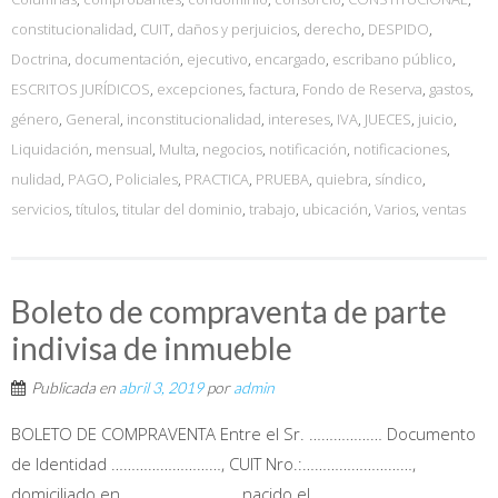
constitucionalidad
,
CUIT
,
daños y perjuicios
,
derecho
,
DESPIDO
,
Doctrina
,
documentación
,
ejecutivo
,
encargado
,
escribano público
,
ESCRITOS JURÍDICOS
,
excepciones
,
factura
,
Fondo de Reserva
,
gastos
,
género
,
General
,
inconstitucionalidad
,
intereses
,
IVA
,
JUECES
,
juicio
,
Liquidación
,
mensual
,
Multa
,
negocios
,
notificación
,
notificaciones
,
nulidad
,
PAGO
,
Policiales
,
PRACTICA
,
PRUEBA
,
quiebra
,
síndico
,
servicios
,
títulos
,
titular del dominio
,
trabajo
,
ubicación
,
Varios
,
ventas
Boleto de compraventa de parte
indivisa de inmueble
Publicada en
abril 3, 2019
por
admin
BOLETO DE COMPRAVENTA Entre el Sr. ……………… Documento
de Identidad ………………………, CUIT Nro.:………………………,
domiciliado en ………………………, nacido el…………………………,