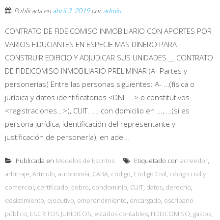
Publicada en
abril 3, 2019
por
admin
CONTRATO DE FIDEICOMISO INMOBILIARIO CON APORTES POR
VARIOS FIDUCIANTES EN ESPECIE MAS DINERO PARA
CONSTRUIR EDIFICIO Y ADJUDICAR SUS UNIDADES.__ CONTRATO
DE FIDEICOMISO INMOBILIARIO PRELIMINAR (A- Partes y
personerías) Entre las personas siguientes: A- ...(física o
jurídica y datos identificatorios <DNI. ...> o constitutivos
<registraciones...>), CUIT. ..., con domicilio en ..., ...(si es
persona jurídica, identificación del representante y
justificación de personería), en ade...
Publicada en
Modelos de Escritos
Etiquetado con
acreedor
,
arbitraje
,
Artículo
,
autonomía
,
CABA
,
código
,
Código Civil
,
código civil y
comercial
,
certificado
,
cobro
,
condominio
,
CUIT
,
datos
,
derecho
,
desistimiento
,
ejecutivo
,
emprendimiento
,
encargado
,
escribano
público
,
ESCRITOS JURÍDICOS
,
estados contables
,
FIDEICOMISO
,
gastos
,