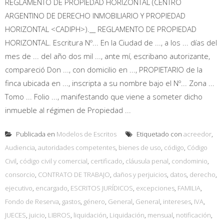
REGLAMENTO DE PROPIEDAD HORIZONTAL (CENTRO
ARGENTINO DE DERECHO INMOBILIARIO Y PROPIEDAD
HORIZONTAL <CADIPH>).__ REGLAMENTO DE PROPIEDAD
HORIZONTAL. Escritura Nº... En la Ciudad de ..., a los ... días del
mes de ... del año dos mil ..., ante mí, escribano autorizante,
compareció Don ..., con domicilio en ..., PROPIETARIO de la
finca ubicada en ..., inscripta a su nombre bajo el Nº... Zona ...
Tomo ... Folio ..., manifestando que viene a someter dicho
inmueble al régimen de Propiedad ...
Publicada en
Modelos de Escritos
Etiquetado con
acreedor
,
Audiencia
,
autoridades competentes
,
bienes de uso
,
código
,
Código
Civil
,
código civil y comercial
,
certificado
,
cláusula penal
,
condominio
,
consorcio
,
CONTRATO DE TRABAJO
,
daños y perjuicios
,
datos
,
derecho
,
ejecutivo
,
encargado
,
ESCRITOS JURÍDICOS
,
excepciones
,
FAMILIA
,
Fondo de Reserva
,
gastos
,
género
,
General
,
General
,
intereses
,
IVA
,
JUECES
,
juicio
,
LIBROS
,
liquidación
,
Liquidación
,
mensual
,
notificación
,