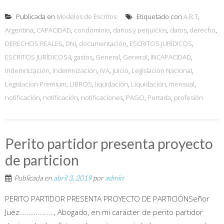
Publicada en
Modelos de Escritos
Etiquetado con
A.R.T
,
Argentina
,
CAPACIDAD
,
condominio
,
daños y perjuicios
,
datos
,
derecho
,
DERECHOS REALES
,
DNI
,
documentación
,
ESCRITOS JURÍDICOS
,
ESCRITOS JURÍDICOS4
,
gastos
,
General
,
General
,
INCAPACIDAD
,
indemnización
,
indemnización
,
IVA
,
juicio
,
Legislacion Nacional
,
Legislacion Premium
,
LIBROS
,
liquidación
,
Liquidación
,
mensual
,
notificación
,
notificación
,
notificaciones
,
PAGO
,
Portada
,
profesión
Perito partidor presenta proyecto
de particion
Publicada en
abril 3, 2019
por
admin
PERITO PARTIDOR PRESENTA PROYECTO DE PARTICIÓNSeñor
Juez:………………, Abogado, en mi carácter de perito partidor