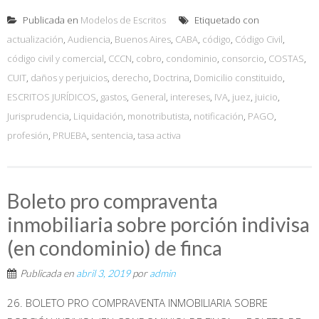
Publicada en
Modelos de Escritos
Etiquetado con
actualización
,
Audiencia
,
Buenos Aires
,
CABA
,
código
,
Código Civil
,
código civil y comercial
,
CCCN
,
cobro
,
condominio
,
consorcio
,
COSTAS
,
CUIT
,
daños y perjuicios
,
derecho
,
Doctrina
,
Domicilio constituido
,
ESCRITOS JURÍDICOS
,
gastos
,
General
,
intereses
,
IVA
,
juez
,
juicio
,
Jurisprudencia
,
Liquidación
,
monotributista
,
notificación
,
PAGO
,
profesión
,
PRUEBA
,
sentencia
,
tasa activa
Boleto pro compraventa
inmobiliaria sobre porción indivisa
(en condominio) de finca
Publicada en
abril 3, 2019
por
admin
26. BOLETO PRO COMPRAVENTA INMOBILIARIA SOBRE