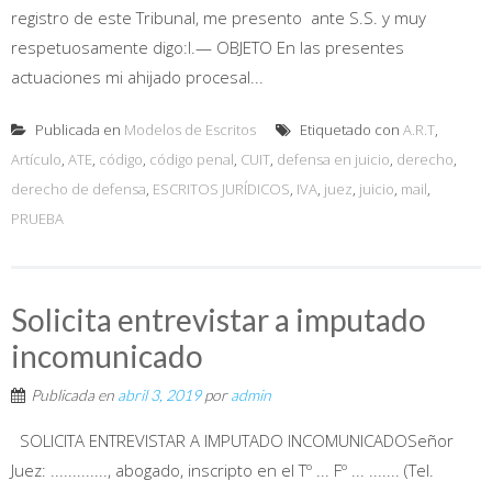
registro de este Tribunal, me presento ante S.S. y muy
respetuosamente digo:I.— OBJETO En las presentes
actuaciones mi ahijado procesal...
Publicada en
Modelos de Escritos
Etiquetado con
A.R.T
,
Artículo
,
ATE
,
código
,
código penal
,
CUIT
,
defensa en juicio
,
derecho
,
derecho de defensa
,
ESCRITOS JURÍDICOS
,
IVA
,
juez
,
juicio
,
mail
,
PRUEBA
Solicita entrevistar a imputado
incomunicado
Publicada en
abril 3, 2019
por
admin
SOLICITA ENTREVISTAR A IMPUTADO INCOMUNICADOSeñor
Juez: ............., abogado, inscripto en el Tº ... Fº ... ....... (Tel.