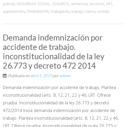
judicial
,
SEGURIDAD SOCIAL
,
SEGUROS
,
sentencia
,
servicios
,
SRT
,
suplementos
,
TRABAJADOR
,
Trabajando
,
trabajo
,
Varios
,
vereda
Demanda indemnización por
accidente de trabajo.
inconstitucionalidad de la ley
26.773 y decreto 472 2014
Publicada en
abril 3, 2019
por
admin
Demanda indemnización por accidente de trabajo. Plantea
inconstitucionalidad (arts. 8, 12, 21, 22 y 46, LRT. Ofrece
prueba. Inconstitucionalidad de la ley 26.773 y decreto
472/2014 Inicia demanda indemnización por accidente de
trabajo. Plantea inconstitucionalidad (arts. 8, 12, 21, 22 y 46,
LRT. Ofrece prueba. Inconstitucionalidad de la ley 26.773 y