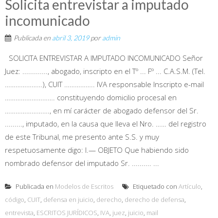
Solicita entrevistar a imputado
incomunicado
Publicada en
abril 3, 2019
por
admin
SOLICITA ENTREVISTAR A IMPUTADO INCOMUNICADO Señor
Juez: ............., abogado, inscripto en el Tº ... Fº ... C.A.S.M. (Tel.
…………………), CUIT …………….. IVA responsable Inscripto e-mail
………………………. constituyendo domicilio procesal en
……………………., en mí carácter de abogado defensor del Sr.
........., imputado, en la causa que lleva el Nro. …… del registro
de este Tribunal, me presento ante S.S. y muy
respetuosamente digo: I.— OBJETO Que habiendo sido
nombrado defensor del imputado Sr. .......... ...
Publicada en
Modelos de Escritos
Etiquetado con
Artículo
,
código
,
CUIT
,
defensa en juicio
,
derecho
,
derecho de defensa
,
entrevista
,
ESCRITOS JURÍDICOS
,
IVA
,
juez
,
juicio
,
mail