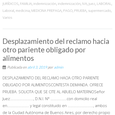
JURÍDICOS
,
FAMILIA
,
indemnización
,
indemnización
,
IVA
,
juez
,
LABORAL
,
Laboral
,
medicina
,
MEDICINA PREPAGA
,
PAGO
,
PRUEBA
,
supermercado
,
Varios
Desplazamiento del reclamo hacia
otro pariente obligado por
alimentos
Publicada en
abril 3, 2019
por
admin
DESPLAZAMIENTO DEL RECLAMO HACIA OTRO PARIENTE
OBLIGADO POR ALIMENTOSCONTESTA DEMANDA. OFRECE
PRUEBA. SOLICITA QUE SE CITE AL ABUELO MATERNOSeñor
Juez:……………………, D.N.I. N° ……………..con domicilio real
en………………….. y legal constituido en ………………………, ambos
de la Ciudad Autónoma de Buenos Aires, por derecho propio