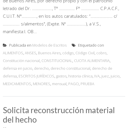
de Buenos Aires, por derecho propio y con el patrocinio
letrado del Dr. ………………., T° …………… F° …………….. C.P.A.C.F.,
C.U.I.T. N°………….., en los autos caratulados: “………………… c/
……………. s/alimentos", (Expte. Nº ………………), a V.S.,
manifiesta:I. OB...
Publicada en
Modelos de Escritos
Etiquetado con
ALIMENTOS
,
ANSES
,
Buenos Aires
,
código
,
Código Civil
,
cobro
,
Constitución nacional
,
CONSTITUCIONAL
,
CUOTA ALIMENTARIA
,
defensa en juicio
,
derecho
,
derecho constitucional
,
derecho de
defensa
,
ESCRITOS JURÍDICOS
,
gastos
,
historia clínica
,
IVA
,
juez
,
juicio
,
MEDICAMENTOS
,
MENORES
,
mensual
,
PAGO
,
PRUEBA
Solicita reconstrucción material
del hecho