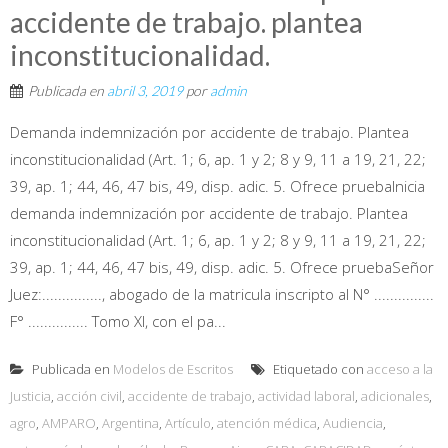
accidente de trabajo. plantea
inconstitucionalidad.
Publicada en
abril 3, 2019
por
admin
Demanda indemnización por accidente de trabajo. Plantea
inconstitucionalidad (Art. 1; 6, ap. 1 y 2; 8 y 9, 11 a 19, 21, 22;
39, ap. 1; 44, 46, 47 bis, 49, disp. adic. 5. Ofrece pruebaInicia
demanda indemnización por accidente de trabajo. Plantea
inconstitucionalidad (Art. 1; 6, ap. 1 y 2; 8 y 9, 11 a 19, 21, 22;
39, ap. 1; 44, 46, 47 bis, 49, disp. adic. 5. Ofrece pruebaSeñor
Juez:..............., abogado de la matricula inscripto al N° ...............
F° ............... Tomo XI, con el pa...
Publicada en
Modelos de Escritos
Etiquetado con
acceso a la
Justicia
,
acción civil
,
accidente de trabajo
,
actividad laboral
,
adicionales
,
agro
,
AMPARO
,
Argentina
,
Artículo
,
atención médica
,
Audiencia
,