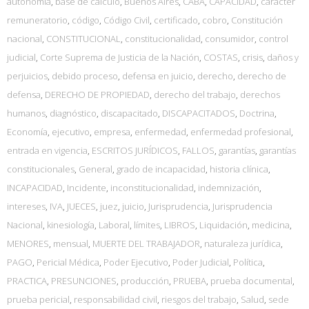
autonomía
,
base de cálculo
,
Buenos Aires
,
CABA
,
CAPACIDAD
,
carácter
remuneratorio
,
código
,
Código Civil
,
certificado
,
cobro
,
Constitución
nacional
,
CONSTITUCIONAL
,
constitucionalidad
,
consumidor
,
control
judicial
,
Corte Suprema de Justicia de la Nación
,
COSTAS
,
crisis
,
daños y
perjuicios
,
debido proceso
,
defensa en juicio
,
derecho
,
derecho de
defensa
,
DERECHO DE PROPIEDAD
,
derecho del trabajo
,
derechos
humanos
,
diagnóstico
,
discapacitado
,
DISCAPACITADOS
,
Doctrina
,
Economía
,
ejecutivo
,
empresa
,
enfermedad
,
enfermedad profesional
,
entrada en vigencia
,
ESCRITOS JURÍDICOS
,
FALLOS
,
garantías
,
garantías
constitucionales
,
General
,
grado de incapacidad
,
historia clínica
,
INCAPACIDAD
,
Incidente
,
inconstitucionalidad
,
indemnización
,
intereses
,
IVA
,
JUECES
,
juez
,
juicio
,
Jurisprudencia
,
Jurisprudencia
Nacional
,
kinesiología
,
Laboral
,
límites
,
LIBROS
,
Liquidación
,
medicina
,
MENORES
,
mensual
,
MUERTE DEL TRABAJADOR
,
naturaleza jurídica
,
PAGO
,
Pericial Médica
,
Poder Ejecutivo
,
Poder Judicial
,
Política
,
PRACTICA
,
PRESUNCIONES
,
producción
,
PRUEBA
,
prueba documental
,
prueba pericial
,
responsabilidad civil
,
riesgos del trabajo
,
Salud
,
sede