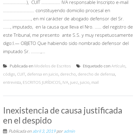
…………………), CUIT …………….. IVA responsable Inscripto e-mail
………………………. constituyendo domicilio procesal en
……………………., en mí carácter de abogado defensor del Sr.
......, imputado, en la causa que lleva el Nro. …… del registro de
este Tribunal, me presento ante S.S. y muy respetuosamente
digo:I.— OBJETO Que habiendo sido nombrado defensor del
imputado Sr. ........,...
Publicada en
Modelos de Escritos
Etiquetado con
Artículo
,
código
,
CUIT
,
defensa en juicio
,
derecho
,
derecho de defensa
,
entrevista
,
ESCRITOS JURÍDICOS
,
IVA
,
juez
,
juicio
,
mail
Inexistencia de causa justificada
en el despido
Publicada en
abril 3, 2019
por
admin