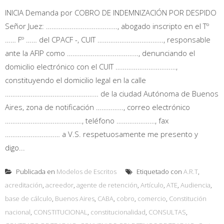
INICIA Demanda por COBRO DE INDEMNIZACIÓN POR DESPIDO
Señor Juez: …………………………………, abogado inscripto en el Tº
…… Fº …… del CPACF -, CUIT ………………………………, responsable
ante la AFIP como …………………………………, denunciando el
domicilio electrónico con el CUIT ……………………………,
constituyendo el domicilio legal en la calle
…………………………………………… de la ciudad Autónoma de Buenos
Aires, zona de notificación ……………, correo electrónico
……………………………………, teléfono …………………, fax
………………………… a V.S. respetuosamente me presento y
digo...
Publicada en
Modelos de Escritos
Etiquetado con
A.R.T
,
acreditación
,
acreedor
,
agente de retención
,
Artículo
,
ATE
,
Audiencia
,
base de cálculo
,
Buenos Aires
,
CABA
,
cobro
,
comercio
,
Constitución
nacional
,
CONSTITUCIONAL
,
constitucionalidad
,
CONSULTAS
,