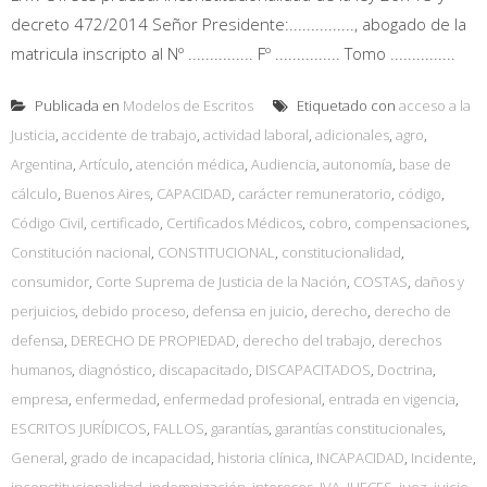
decreto 472/2014 Señor Presidente:..............., abogado de la
matricula inscripto al Nº ............... Fº ............... Tomo ...............
Publicada en
Modelos de Escritos
Etiquetado con
acceso a la
Justicia
,
accidente de trabajo
,
actividad laboral
,
adicionales
,
agro
,
Argentina
,
Artículo
,
atención médica
,
Audiencia
,
autonomía
,
base de
cálculo
,
Buenos Aires
,
CAPACIDAD
,
carácter remuneratorio
,
código
,
Código Civil
,
certificado
,
Certificados Médicos
,
cobro
,
compensaciones
,
Constitución nacional
,
CONSTITUCIONAL
,
constitucionalidad
,
consumidor
,
Corte Suprema de Justicia de la Nación
,
COSTAS
,
daños y
perjuicios
,
debido proceso
,
defensa en juicio
,
derecho
,
derecho de
defensa
,
DERECHO DE PROPIEDAD
,
derecho del trabajo
,
derechos
humanos
,
diagnóstico
,
discapacitado
,
DISCAPACITADOS
,
Doctrina
,
empresa
,
enfermedad
,
enfermedad profesional
,
entrada en vigencia
,
ESCRITOS JURÍDICOS
,
FALLOS
,
garantías
,
garantías constitucionales
,
General
,
grado de incapacidad
,
historia clínica
,
INCAPACIDAD
,
Incidente
,
inconstitucionalidad
,
indemnización
,
intereses
,
IVA
,
JUECES
,
juez
,
juicio
,