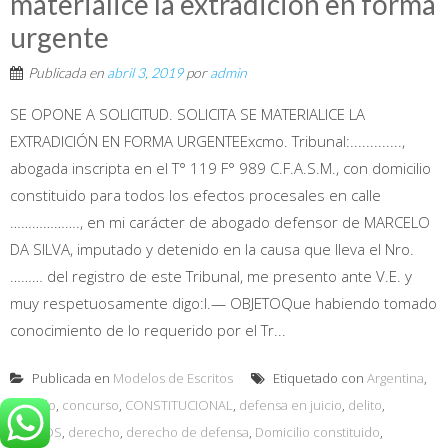
materialice la extradición en forma
urgente
Publicada en
abril 3, 2019
por
admin
SE OPONE A SOLICITUD. SOLICITA SE MATERIALICE LA
EXTRADICIÓN EN FORMA URGENTEExcmo. Tribunal:.............,
abogada inscripta en el T° 119 F° 989 C.F.A.S.M., con domicilio
constituido para todos los efectos procesales en calle
………………., en mi carácter de abogado defensor de MARCELO
DA SILVA, imputado y detenido en la causa que lleva el Nro.
……… del registro de este Tribunal, me presento ante V.E. y
muy respetuosamente digo:I.— OBJETOQue habiendo tomado
conocimiento de lo requerido por el Tr...
Publicada en
Modelos de Escritos
Etiquetado con
Argentina
,
Artículo
,
concurso
,
CONSTITUCIONAL
,
defensa en juicio
,
delito
,
DELITOS
,
derecho
,
derecho de defensa
,
Domicilio constituido
,