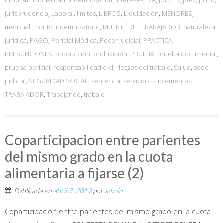
Jurisprudencia
,
Laboral
,
límites
,
LIBROS
,
Liquidación
,
MENORES
,
mensual
,
monto indemnizatorio
,
MUERTE DEL TRABAJADOR
,
naturaleza
jurídica
,
PAGO
,
Pericial Médica
,
Poder Judicial
,
PRACTICA
,
PRESUNCIONES
,
producción
,
prohibición
,
PRUEBA
,
prueba documental
,
prueba pericial
,
responsabilidad civil
,
riesgos del trabajo
,
Salud
,
sede
judicial
,
SEGURIDAD SOCIAL
,
sentencia
,
servicios
,
suplementos
,
TRABAJADOR
,
Trabajando
,
trabajo
Coparticipacion entre parientes
del mismo grado en la cuota
alimentaria a fijarse (2)
Publicada en
abril 3, 2019
por
admin
Coparticipación entre parientes del mismo grado en la cuota