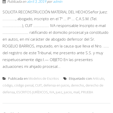
Publicada en
abril 3, 2019
por
admin
SOLICITA RECONSTRUCCIÓN MATERIAL DEL HECHOSeñor Juez:
............., abogado, inscripto en el Tº ... Fº ... C.A.S.M. (Tel.
…………………), CUIT …………….. IVA responsable Inscripto e-mail
………………………. ratificando el domicilio procesal ya constituido
en autos, en mí carácter de abogado defensor del Sr.
ROGELIO BARRIOS, imputado, en la causa que lleva el Nro. ……
del registro de este Tribunal, me presento ante S.S. y muy
respetuosamente digo:I.— OBJETO En las presentes
actuaciones mi ahijado procesal...
Publicada en
Modelos de Escritos
Etiquetado con
Artículo
,
código
,
código penal
,
CUIT
,
defensa en juicio
,
derecho
,
derecho de
defensa
,
ESCRITOS JURÍDICOS
,
IVA
,
juez
,
juicio
,
mail
,
PRUEBA