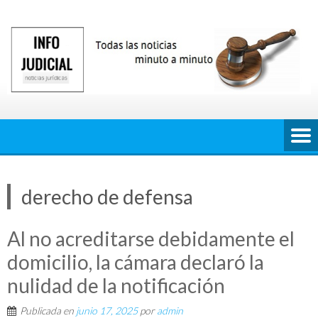
Saltar
al
contenido
derecho de defensa
Al no acreditarse debidamente el
domicilio, la cámara declaró la
nulidad de la notificación
Publicada en
junio 17, 2025
por
admin