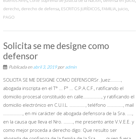
Buenos Aires
,
Corte Suprema de Justicia de la Nación
,
defensa en juicio
,
derecho
,
derecho de defensa
,
ESCRITOS JURÍDICOS
,
FAMILIA
,
juicio
,
PAGO
Solicita se me designe como
defensor
Publicada en
abril 3, 2019
por
admin
SOLICITA SE ME DESIGNE COMO DEFENSORSr. Juez:........,
abogada inscripta en el T° ... F° ... C.P.A.C.F., ratificando el
domicilio procesal constituido en calle……………., y ratificando el
domicilio electrónico en C.U.I.L. ………….., teléfono ………….., mail
…………….., en mi carácter de abogada defensora de la Sra. ....,
en la causa que lleva el Nro. …….., me presento ante V.V.E.E. y
como mejor proceda a derecho digo: Que resulto ser
abogada de confianza de la familia de la Sra. ....., quien fuera...