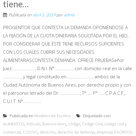
tiene…
Publicada en
abril 3, 2019
por
admin
PROGENITOR QUE CONTESTA LA DEMANDA OPONIÉNDOSE A
LA FIJACIÓN DE LA CUOTA DINERARIA SOLICITADA POR EL HIJO,
POR CONSIDERAR QUE ÉSTE TIENE RECURSOS SUFICIENTES
CON LOS CUALES CUBRIR SUS NECESIDADES
ALIMENTARIASCONTESTA DEMANDA. OFRECE PRUEBASeñor
Juez:……………….., D.N.I. N° ……………..con domicilio real en la calle
………………y legal constituido en …………………., ambos de la
Ciudad Autónoma de Buenos Aires, por derecho propio y con
el patrocinio letrado del Dr. …………….., T° …. F° ……C.P.A.C.F.,
C.U.I.T. N°…………....
Publicada en
Modelos de Escritos
Etiquetado con
ALIMENTOS
,
Artículo
,
Buenos Aires
,
código
,
Código Civil
,
código civil y
comercial
,
COSTAS
,
derecho
,
derecho de defensa
,
empresa
,
ESCRITOS