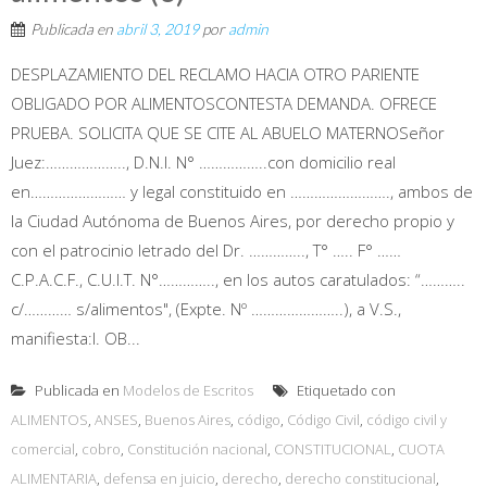
Publicada en
abril 3, 2019
por
admin
DESPLAZAMIENTO DEL RECLAMO HACIA OTRO PARIENTE
OBLIGADO POR ALIMENTOSCONTESTA DEMANDA. OFRECE
PRUEBA. SOLICITA QUE SE CITE AL ABUELO MATERNOSeñor
Juez:……………….., D.N.I. N° ……………..con domicilio real
en…………………… y legal constituido en ……………………., ambos de
la Ciudad Autónoma de Buenos Aires, por derecho propio y
con el patrocinio letrado del Dr. ………….., T° ….. F° ……
C.P.A.C.F., C.U.I.T. N°………….., en los autos caratulados: “………..
c/………… s/alimentos", (Expte. Nº …………………..), a V.S.,
manifiesta:I. OB...
Publicada en
Modelos de Escritos
Etiquetado con
ALIMENTOS
,
ANSES
,
Buenos Aires
,
código
,
Código Civil
,
código civil y
comercial
,
cobro
,
Constitución nacional
,
CONSTITUCIONAL
,
CUOTA
ALIMENTARIA
,
defensa en juicio
,
derecho
,
derecho constitucional
,