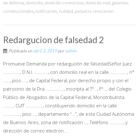
de defensa
,
domicilio
,
domicilio contractual
,
domicilio real
,
garantías
constitucionales
,
notificación
,
nulidad
,
perjuicio
,
revocación
Redargucion de falsedad 2
Publicada en
abril 3, 2019
por
admin
Promueve Demanda por redargución de falsedadSeñor Juez:
……………, D.N.I. …………, con domicilio real en la calle ……………, n°
……, piso …., de Capital Federal, por derecho propio y con el
patrocinio de la Dra. ……………, inscripta al Tº…, Fº…, del Colegio
Público de Abogados de la Capital Federal, Monotributista
………, CUIT ……………, constituyendo domicilio en la calle
……………, piso …, departamento “…”, de esta Ciudad Autónoma
de Buenos Aires, zona de notificación …, Teléfono …………, y
dirección de correo electrón...