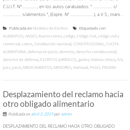
C.U.I.T. N°………….., en los autos caratulados: " ……………… c/
…………….. s/alimentos ", (Expte. Nº ………………….), a V.S., mani...
Publicada en
Modelos de Escritos
Etiquetado con
ALIMENTOS
,
ANSES
,
Buenos Aires
,
código
,
Código Civil
,
código civil y
comercial
,
cobro
,
Constitución nacional
,
CONSTITUCIONAL
,
CUOTA
ALIMENTARIA
,
defensa en juicio
,
derecho
,
derecho constitucional
,
derecho de defensa
,
ESCRITOS JURÍDICOS
,
gastos
,
historia clínica
,
IVA
,
juez
,
juicio
,
MEDICAMENTOS
,
MENORES
,
mensual
,
PAGO
,
PRUEBA
Desplazamiento del reclamo hacia
otro obligado alimentario
Publicada en
abril 3, 2019
por
admin
DESPLAZAMIENTO DEL RECLAMO HACIA OTRO OBLIGADO