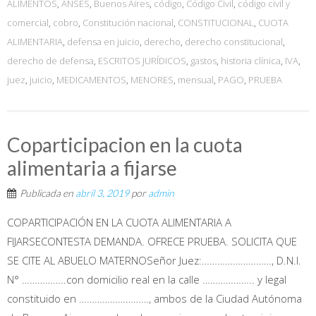
ALIMENTOS
,
ANSES
,
Buenos Aires
,
código
,
Código Civil
,
código civil y
comercial
,
cobro
,
Constitución nacional
,
CONSTITUCIONAL
,
CUOTA
ALIMENTARIA
,
defensa en juicio
,
derecho
,
derecho constitucional
,
derecho de defensa
,
ESCRITOS JURÍDICOS
,
gastos
,
historia clínica
,
IVA
,
juez
,
juicio
,
MEDICAMENTOS
,
MENORES
,
mensual
,
PAGO
,
PRUEBA
Coparticipacion en la cuota
alimentaria a fijarse
Publicada en
abril 3, 2019
por
admin
COPARTICIPACIÓN EN LA CUOTA ALIMENTARIA A
FIJARSECONTESTA DEMANDA. OFRECE PRUEBA. SOLICITA QUE
SE CITE AL ABUELO MATERNOSeñor Juez:………………………, D.N.I.
N° ……………..con domicilio real en la calle ……………….. y legal
constituido en ………………………, ambos de la Ciudad Autónoma