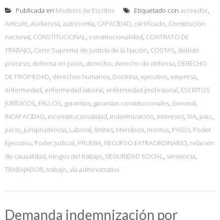
Publicada en
Modelos de Escritos
Etiquetado con
acreedor
,
Artículo
,
Audiencia
,
autonomía
,
CAPACIDAD
,
certificado
,
Constitución
nacional
,
CONSTITUCIONAL
,
constitucionalidad
,
CONTRATO DE
TRABAJO
,
Corte Suprema de Justicia de la Nación
,
COSTAS
,
debido
proceso
,
defensa en juicio
,
derecho
,
derecho de defensa
,
DERECHO
DE PROPIEDAD
,
derechos humanos
,
Doctrina
,
ejecutivo
,
empresa
,
enfermedad
,
enfermedad laboral
,
enfermedad profesional
,
ESCRITOS
JURÍDICOS
,
FALLOS
,
garantías
,
garantías constitucionales
,
General
,
INCAPACIDAD
,
inconstitucionalidad
,
indemnización
,
intereses
,
IVA
,
juez
,
juicio
,
Jurisprudencia
,
Laboral
,
límites
,
Mendoza
,
montos
,
PAGO
,
Poder
Ejecutivo
,
Poder Judicial
,
PRUEBA
,
RECURSO EXTRAORDINARIO
,
relación
de causalidad
,
riesgos del trabajo
,
SEGURIDAD SOCIAL
,
sentencia
,
TRABAJADOR
,
trabajo
,
vía administrativa
Demanda indemnización por