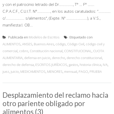
y con el patrocinio letrado del Dr……………, T° … F° …….
C.P.A.C.F., C.U.I.T. N°………….., en los autos caratulados: “………….
c/……………….. s/alimentos", (Expte. Nº ………………….), a V.S.,
manifiesta:I. OB...
Publicada en
Modelos de Escritos
Etiquetado con
ALIMENTOS
,
ANSES
,
Buenos Aires
,
código
,
Código Civil
,
código civil y
comercial
,
cobro
,
Constitución nacional
,
CONSTITUCIONAL
,
CUOTA
ALIMENTARIA
,
defensa en juicio
,
derecho
,
derecho constitucional
,
derecho de defensa
,
ESCRITOS JURÍDICOS
,
gastos
,
historia clínica
,
IVA
,
juez
,
juicio
,
MEDICAMENTOS
,
MENORES
,
mensual
,
PAGO
,
PRUEBA
Desplazamiento del reclamo hacia
otro pariente obligado por
alimentos (3)