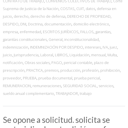
CONTRATO DE TRABAJO
,
CONVENIOS COLECTIVOS DE TRABAJO
,
Corte
Suprema de Justicia de la Nación
,
COSTAS
,
CUIT
,
datos
,
defensa en
juicio
,
derecho
,
derecho de defensa
,
DERECHO DE PROPIEDAD
,
DESPIDO
,
DNI
,
Doctrina
,
documentación
,
domicilio electrónico
,
empresa
,
enfermedad
,
ESCRITOS JURÍDICOS
,
FALLOS
,
garantías
,
garantías constitucionales
,
General
,
inconstitucionalidad
,
indemnización
,
INDEMNIZACIÓN POR DESPIDO
,
intereses
,
IVA
,
juez
,
juicio
,
Jurisprudencia
,
Laboral
,
LIBROS
,
Liquidación
,
mensual
,
Multa
,
notificación
,
Obras sociales
,
PAGO
,
pericial contable
,
plazo de
prescripción
,
PRACTICA
,
premios
,
producción
,
profesión
,
prohibición
,
proveedor
,
PRUEBA
,
prueba documental
,
prueba pericial
,
REMUNERACION
,
remuneraciones
,
SEGURIDAD SOCIAL
,
servicios
,
sueldo anual complementario
,
TRABAJADOR
,
trabajo
Se opone a solicitud. solicita se