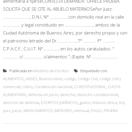
alimentaria a fijarseCONTESTA DEMANDA. OFRECE PRUEBA.
SOLICITA QUE SE CITE AL ABUELO MATERNOSeñor Juez:
……………………., D.N.I. N° ……………..con domicilio real en la calle
……………..y legal constituido en …………………….., ambos de la
Ciudad Autónoma de Buenos Aires, por derecho propio y con
el patrocinio letrado del Dr………………, T° ………… F° ………..
C.P.A.C.F., C.U.I.T. N°………….., en los autos caratulados: "
………….. c/……………… s/alimentos ", (Expte. Nº …………………...
Publicada en
Modelos de Escritos
Etiquetado con
ALIMENTOS
,
ANSES
,
Buenos Aires
,
código
,
Código Civil
,
código civil y
comercial
,
cobro
,
Constitución nacional
,
CONSTITUCIONAL
,
CUOTA
ALIMENTARIA
,
defensa en juicio
,
derecho
,
derecho constitucional
,
derecho de defensa
,
ESCRITOS JURÍDICOS
,
gastos
,
historia clínica
,
IVA
,
juez
,
juicio
,
MEDICAMENTOS
,
MENORES
,
mensual
,
PAGO
,
PRUEBA