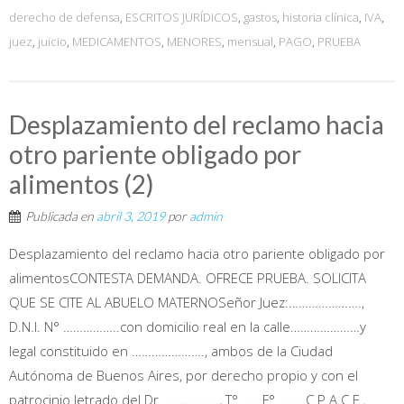
derecho de defensa
,
ESCRITOS JURÍDICOS
,
gastos
,
historia clínica
,
IVA
,
juez
,
juicio
,
MEDICAMENTOS
,
MENORES
,
mensual
,
PAGO
,
PRUEBA
Desplazamiento del reclamo hacia
otro pariente obligado por
alimentos (2)
Publicada en
abril 3, 2019
por
admin
Desplazamiento del reclamo hacia otro pariente obligado por
alimentosCONTESTA DEMANDA. OFRECE PRUEBA. SOLICITA
QUE SE CITE AL ABUELO MATERNOSeñor Juez:………………….,
D.N.I. N° ……………..con domicilio real en la calle…………………y
legal constituido en …………………., ambos de la Ciudad
Autónoma de Buenos Aires, por derecho propio y con el
patrocinio letrado del Dr. ……………., T° ….. F° ……. C.P.A.C.F.,