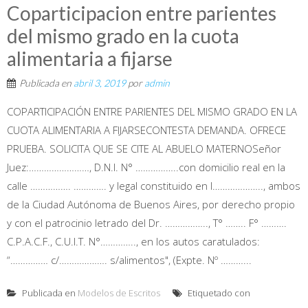
Coparticipacion entre parientes
del mismo grado en la cuota
alimentaria a fijarse
Publicada en
abril 3, 2019
por
admin
COPARTICIPACIÓN ENTRE PARIENTES DEL MISMO GRADO EN LA
CUOTA ALIMENTARIA A FIJARSECONTESTA DEMANDA. OFRECE
PRUEBA. SOLICITA QUE SE CITE AL ABUELO MATERNOSeñor
Juez:……………………, D.N.I. N° ……………..con domicilio real en la
calle ……………. …………. y legal constituido en l……………….., ambos
de la Ciudad Autónoma de Buenos Aires, por derecho propio
y con el patrocinio letrado del Dr. …………….., T° …….. F° ……….
C.P.A.C.F., C.U.I.T. N°………….., en los autos caratulados:
“…………… c/………………. s/alimentos", (Expte. Nº ………...
Publicada en
Modelos de Escritos
Etiquetado con