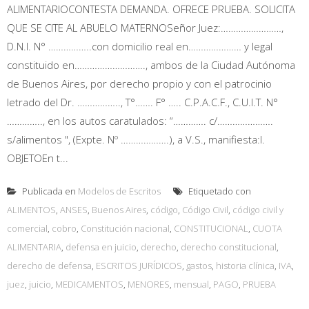
ALIMENTARIOCONTESTA DEMANDA. OFRECE PRUEBA. SOLICITA
QUE SE CITE AL ABUELO MATERNOSeñor Juez:……………………,
D.N.I. N° ……………..con domicilio real en………………… y legal
constituido en………………………., ambos de la Ciudad Autónoma
de Buenos Aires, por derecho propio y con el patrocinio
letrado del Dr. …………….., T°……. F° ….. C.P.A.C.F., C.U.I.T. N°
………….., en los autos caratulados: “…………. c/………………….
s/alimentos ", (Expte. Nº ……………….), a V.S., manifiesta:I.
OBJETOEn t...
Publicada en
Modelos de Escritos
Etiquetado con
ALIMENTOS
,
ANSES
,
Buenos Aires
,
código
,
Código Civil
,
código civil y
comercial
,
cobro
,
Constitución nacional
,
CONSTITUCIONAL
,
CUOTA
ALIMENTARIA
,
defensa en juicio
,
derecho
,
derecho constitucional
,
derecho de defensa
,
ESCRITOS JURÍDICOS
,
gastos
,
historia clínica
,
IVA
,
juez
,
juicio
,
MEDICAMENTOS
,
MENORES
,
mensual
,
PAGO
,
PRUEBA