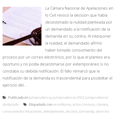
La Cámara Nacional de Apelaciones en
lo Civil revocó la decisión que había
desestimado la nulidad planteada por
un demandado a la notificación de la
demanda en su contra. Al interponer
la nulidad, el demandado afirmó
haber tomado conocimiento del
proceso por un correo electrónico, por lo que el planteo era
oportuno y no podía desestimarse por extemporáneo si no
constaba su debida notificación. El fallo remarcó que la
notificación de la demanda es trascendental para posibilitar el
ejercicio del...
Publicada en
Jurisprudencia
,
Jurisprudencia 2023
,
Jurisprudencia
destacada
Etiquetado con
acreditarse
,
actos conexos
,
cámara
,
conocimiento fehaciente
,
debidamente
,
declaró
,
Demanda
,
derecho