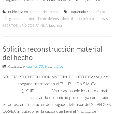
Publicada en
Modelos de Escritos
Etiquetado con
Artículo
,
código
,
derecho
,
derecho de defensa
,
domicilio electrónico
,
entrevista
,
ESCRITOS JURÍDICOS
,
FAMILIA
,
juez
,
mail
Solicita reconstrucción material
del hecho
Publicada en
abril 3, 2019
por
admin
SOLICITA RECONSTRUCCIÓN MATERIAL DEL HECHOSeñor Juez:
............., abogado, inscripto en el Tº ... Fº ... C.A.S.M. (Tel.
…………………), CUIT …………….. IVA responsable Inscripto e-mail
………………………. ratificando el domicilio procesal ya constituido
en autos, en mí carácter de abogado defensor del Sr. ANDRÉS
LARREA, imputado, en la causa que lleva el Nro. …… del