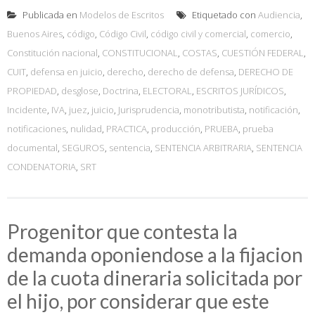
Publicada en
Modelos de Escritos
Etiquetado con
Audiencia
,
Buenos Aires
,
código
,
Código Civil
,
código civil y comercial
,
comercio
,
Constitución nacional
,
CONSTITUCIONAL
,
COSTAS
,
CUESTIÓN FEDERAL
,
CUIT
,
defensa en juicio
,
derecho
,
derecho de defensa
,
DERECHO DE
PROPIEDAD
,
desglose
,
Doctrina
,
ELECTORAL
,
ESCRITOS JURÍDICOS
,
Incidente
,
IVA
,
juez
,
juicio
,
Jurisprudencia
,
monotributista
,
notificación
,
notificaciones
,
nulidad
,
PRACTICA
,
producción
,
PRUEBA
,
prueba
documental
,
SEGUROS
,
sentencia
,
SENTENCIA ARBITRARIA
,
SENTENCIA
CONDENATORIA
,
SRT
Progenitor que contesta la
demanda oponiendose a la fijacion
de la cuota dineraria solicitada por
el hijo, por considerar que este