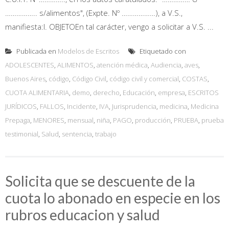
…………….. s/alimentos", (Expte. Nº ………………), a V.S.,
manifiesta:I. OBJETOEn tal carácter, vengo a solicitar a V.S. ...
Publicada en
Modelos de Escritos
Etiquetado con
ADOLESCENTES
,
ALIMENTOS
,
atención médica
,
Audiencia
,
aves
,
Buenos Aires
,
código
,
Código Civil
,
código civil y comercial
,
COSTAS
,
CUOTA ALIMENTARIA
,
demo
,
derecho
,
Educación
,
empresa
,
ESCRITOS
JURÍDICOS
,
FALLOS
,
Incidente
,
IVA
,
Jurisprudencia
,
medicina
,
Medicina
Prepaga
,
MENORES
,
mensual
,
niña
,
PAGO
,
producción
,
PRUEBA
,
prueba
testimonial
,
Salud
,
sentencia
,
trabajo
Solicita que se descuente de la
cuota lo abonado en especie en los
rubros educacion y salud