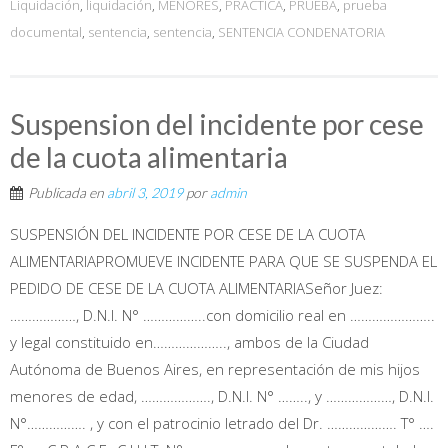
Liquidación
,
liquidación
,
MENORES
,
PRACTICA
,
PRUEBA
,
prueba
documental
,
sentencia
,
sentencia
,
SENTENCIA CONDENATORIA
Suspension del incidente por cese
de la cuota alimentaria
Publicada en
abril 3, 2019
por
admin
SUSPENSIÓN DEL INCIDENTE POR CESE DE LA CUOTA
ALIMENTARIAPROMUEVE INCIDENTE PARA QUE SE SUSPENDA EL
PEDIDO DE CESE DE LA CUOTA ALIMENTARIASeñor Juez:
………………, D.N.I. N° ……………..con domicilio real en …………………..
y legal constituido en……………….., ambos de la Ciudad
Autónoma de Buenos Aires, en representación de mis hijos
menores de edad, ………………., D.N.I. N° …….., y ………………, D.N.I.
N°……………. , y con el patrocinio letrado del Dr. ………………. T° ….