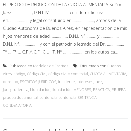
EL PEDIDO DE REDUCCIÓN DE LA CUOTA ALIMENTARIA Señor
Juez: …………….., D.N.I. N° ……………..con domicilio real
en………………. y legal constituido en…………………, ambos de la
Ciudad Autónoma de Buenos Aires, en representación de mis
hijos menores de edad, ………….., D.N.I. N° …….., y …………….,
D.N.I. N°……………. , y con el patrocinio letrado del Dr. …………….
T° … F° … C.P.A.C.F., C.U.I.T. N° ………………, en los autos ca...
Publicada en
Modelos de Escritos
Etiquetado con
Buenos
Aires
,
código
,
Código Civil
,
código civil y comercial
,
CUOTA ALIMENTARIA
,
derecho
,
ESCRITOS JURÍDICOS
,
Incidente
,
intereses
,
juez
,
Jurisprudencia
,
Liquidación
,
liquidación
,
MENORES
,
PRACTICA
,
PRUEBA
,
prueba documental
,
sentencia
,
sentencia
,
SENTENCIA
CONDENATORIA