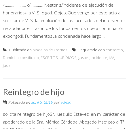
«…………, …… c/……….., Néstor s/incidente de ejecución de
honorarios», a V. S. digo:I. ObjetoQue vengo por este acto a
solicitar de V. S. la ampliación de las facultades del interventor
recaudador en razón de los fundamentos que a continuación
expongo:II. FundamentosLa condenada hace largo...
Publicada en
Modelos de Escritos
Etiquetado con
consorcio
,
Domicilio constituido
,
ESCRITOS JURÍDICOS
,
gastos
,
Incidente
,
IVA
,
juez
Reintegro de hijo
Publicada en
abril 3, 2019
por
admin
solicita reintegro de hijoSr. JuezJulio Estevez, en mi carácter de
apoderado de la Sra. Mónica Córdoba, Abogado inscripto al T°