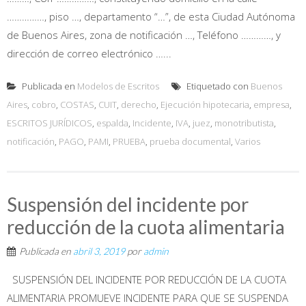
……………, piso …, departamento “…”, de esta Ciudad Autónoma
de Buenos Aires, zona de notificación …, Teléfono …………, y
dirección de correo electrónico …...
Publicada en
Modelos de Escritos
Etiquetado con
Buenos
Aires
,
cobro
,
COSTAS
,
CUIT
,
derecho
,
Ejecución hipotecaria
,
empresa
,
ESCRITOS JURÍDICOS
,
espalda
,
Incidente
,
IVA
,
juez
,
monotributista
,
notificación
,
PAGO
,
PAMI
,
PRUEBA
,
prueba documental
,
Varios
Suspensión del incidente por
reducción de la cuota alimentaria
Publicada en
abril 3, 2019
por
admin
SUSPENSIÓN DEL INCIDENTE POR REDUCCIÓN DE LA CUOTA
ALIMENTARIA PROMUEVE INCIDENTE PARA QUE SE SUSPENDA