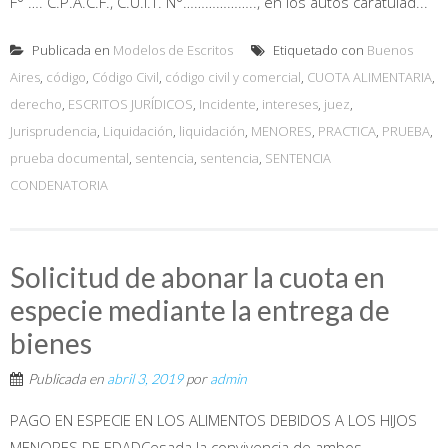
F° …. C.P.A.C.F., C.U.I.T. N°……………….., en los autos caratulad...
Publicada en
Modelos de Escritos
Etiquetado con
Buenos
Aires
,
código
,
Código Civil
,
código civil y comercial
,
CUOTA ALIMENTARIA
,
derecho
,
ESCRITOS JURÍDICOS
,
Incidente
,
intereses
,
juez
,
Jurisprudencia
,
Liquidación
,
liquidación
,
MENORES
,
PRACTICA
,
PRUEBA
,
prueba documental
,
sentencia
,
sentencia
,
SENTENCIA
CONDENATORIA
Solicitud de abonar la cuota en
especie mediante la entrega de
bienes
Publicada en
abril 3, 2019
por
admin
PAGO EN ESPECIE EN LOS ALIMENTOS DEBIDOS A LOS HIJOS
MENORES DE EDADCesada la convivencia de ambos