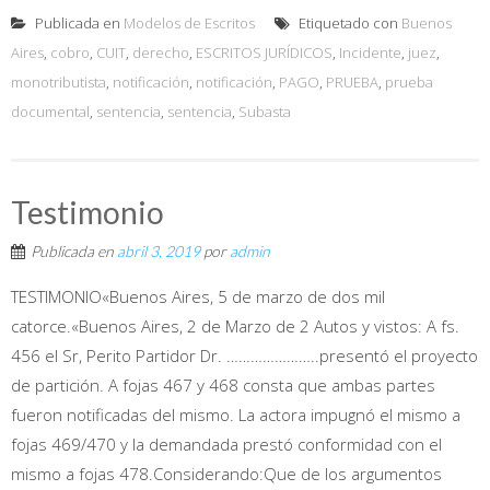
Publicada en
Modelos de Escritos
Etiquetado con
Buenos
Aires
,
cobro
,
CUIT
,
derecho
,
ESCRITOS JURÍDICOS
,
Incidente
,
juez
,
monotributista
,
notificación
,
notificación
,
PAGO
,
PRUEBA
,
prueba
documental
,
sentencia
,
sentencia
,
Subasta
Testimonio
Publicada en
abril 3, 2019
por
admin
TESTIMONIO«Buenos Aires, 5 de marzo de dos mil
catorce.«Buenos Aires, 2 de Marzo de 2 Autos y vistos: A fs.
456 el Sr, Perito Partidor Dr. …………………..presentó el proyecto
de partición. A fojas 467 y 468 consta que ambas partes
fueron notificadas del mismo. La actora impugnó el mismo a
fojas 469/470 y la demandada prestó conformidad con el
mismo a fojas 478.Considerando:Que de los argumentos