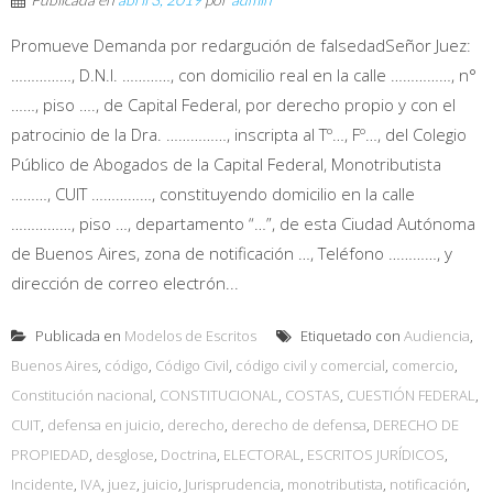
Promueve Demanda por redargución de falsedadSeñor Juez:
……………, D.N.I. …………, con domicilio real en la calle ……………, n°
……, piso …., de Capital Federal, por derecho propio y con el
patrocinio de la Dra. ……………, inscripta al Tº…, Fº…, del Colegio
Público de Abogados de la Capital Federal, Monotributista
………, CUIT ……………, constituyendo domicilio en la calle
……………, piso …, departamento “…”, de esta Ciudad Autónoma
de Buenos Aires, zona de notificación …, Teléfono …………, y
dirección de correo electrón...
Publicada en
Modelos de Escritos
Etiquetado con
Audiencia
,
Buenos Aires
,
código
,
Código Civil
,
código civil y comercial
,
comercio
,
Constitución nacional
,
CONSTITUCIONAL
,
COSTAS
,
CUESTIÓN FEDERAL
,
CUIT
,
defensa en juicio
,
derecho
,
derecho de defensa
,
DERECHO DE
PROPIEDAD
,
desglose
,
Doctrina
,
ELECTORAL
,
ESCRITOS JURÍDICOS
,
Incidente
,
IVA
,
juez
,
juicio
,
Jurisprudencia
,
monotributista
,
notificación
,