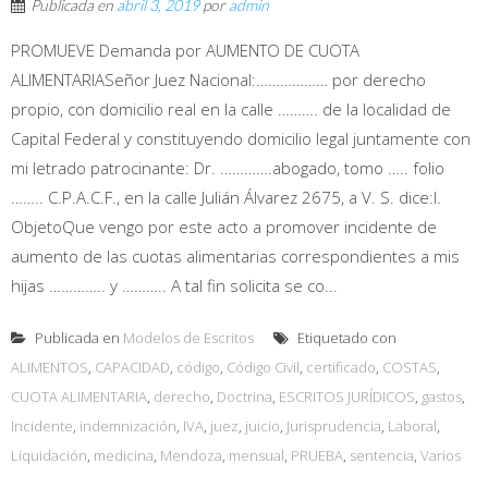
Publicada en
abril 3, 2019
por
admin
PROMUEVE Demanda por AUMENTO DE CUOTA
ALIMENTARIASeñor Juez Nacional:……………… por derecho
propio, con domicilio real en la calle ………. de la localidad de
Capital Federal y constituyendo domicilio legal juntamente con
mi letrado patrocinante: Dr. ………….abogado, tomo ….. folio
…….. C.P.A.C.F., en la calle Julián Álvarez 2675, a V. S. dice:I.
ObjetoQue vengo por este acto a promover incidente de
aumento de las cuotas alimentarias correspondientes a mis
hijas ………….. y ……….. A tal fin solicita se co...
Publicada en
Modelos de Escritos
Etiquetado con
ALIMENTOS
,
CAPACIDAD
,
código
,
Código Civil
,
certificado
,
COSTAS
,
CUOTA ALIMENTARIA
,
derecho
,
Doctrina
,
ESCRITOS JURÍDICOS
,
gastos
,
Incidente
,
indemnización
,
IVA
,
juez
,
juicio
,
Jurisprudencia
,
Laboral
,
Liquidación
,
medicina
,
Mendoza
,
mensual
,
PRUEBA
,
sentencia
,
Varios