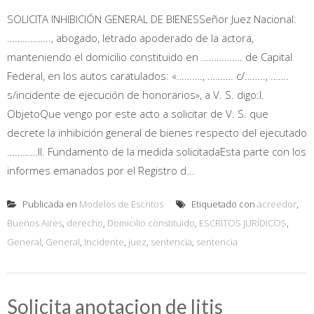
SOLICITA INHIBICIÓN GENERAL DE BIENESSeñor Juez Nacional:
…………….., abogado, letrado apoderado de la actora,
manteniendo el domicilio constituido en ……………. de Capital
Federal, en los autos caratulados: «………., ………. c/…….., …….
s/incidente de ejecución de honorarios», a V. S. digo:I.
ObjetoQue vengo por este acto a solicitar de V. S. que
decrete la inhibición general de bienes respecto del ejecutado
…………II. Fundamento de la medida solicitadaEsta parte con los
informes emanados por el Registro d...
Publicada en
Modelos de Escritos
Etiquetado con
acreedor
,
Buenos Aires
,
derecho
,
Domicilio constituido
,
ESCRITOS JURÍDICOS
,
General
,
General
,
Incidente
,
juez
,
sentencia
,
sentencia
Solicita anotacion de litis