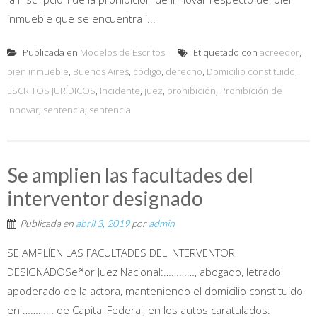
inmueble que se encuentra i...
Publicada en
Modelos de Escritos
Etiquetado con
acreedor
,
bien inmueble
,
Buenos Aires
,
código
,
derecho
,
Domicilio constituido
,
ESCRITOS JURÍDICOS
,
Incidente
,
juez
,
prohibición
,
Prohibición de
Innovar
,
sentencia
,
sentencia
Se amplien las facultades del
interventor designado
Publicada en
abril 3, 2019
por
admin
SE AMPLÍEN LAS FACULTADES DEL INTERVENTOR
DESIGNADOSeñor Juez Nacional:…………, abogado, letrado
apoderado de la actora, manteniendo el domicilio constituido
en ………… de Capital Federal, en los autos caratulados: