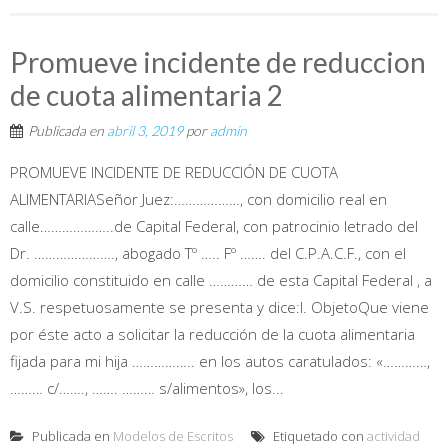
Promueve incidente de reduccion
de cuota alimentaria 2
Publicada en
abril 3, 2019
por
admin
PROMUEVE INCIDENTE DE REDUCCIÓN DE CUOTA
ALIMENTARIASeñor Juez:………………, con domicilio real en
calle………………..de Capital Federal, con patrocinio letrado del
Dr. …………………., abogado Tº ….. Fº ……. del C.P.A.C.F., con el
domicilio constituido en calle ………… de esta Capital Federal , a
V.S. respetuosamente se presenta y dice:I. ObjetoQue viene
por éste acto a solicitar la reducción de la cuota alimentaria
fijada para mi hija …………….. en los autos caratulados: «…………,
……… c/……., ……. ……… s/alimentos», los...
Publicada en
Modelos de Escritos
Etiquetado con
actividad