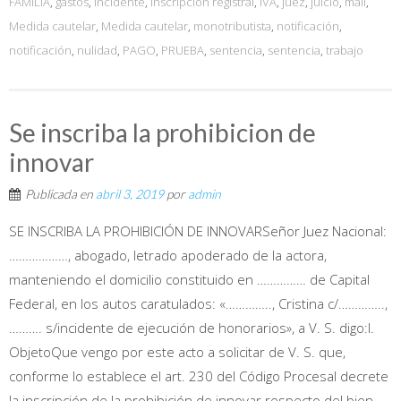
FAMILIA
,
gastos
,
Incidente
,
inscripción registral
,
IVA
,
juez
,
juicio
,
mail
,
Medida cautelar
,
Medida cautelar
,
monotributista
,
notificación
,
notificación
,
nulidad
,
PAGO
,
PRUEBA
,
sentencia
,
sentencia
,
trabajo
Se inscriba la prohibicion de
innovar
Publicada en
abril 3, 2019
por
admin
SE INSCRIBA LA PROHIBICIÓN DE INNOVARSeñor Juez Nacional:
………………, abogado, letrado apoderado de la actora,
manteniendo el domicilio constituido en …………… de Capital
Federal, en los autos caratulados: «………….., Cristina c/…………..,
………. s/incidente de ejecución de honorarios», a V. S. digo:I.
ObjetoQue vengo por este acto a solicitar de V. S. que,
conforme lo establece el art. 230 del Código Procesal decrete
la inscripción de la prohibición de innovar respecto del bien