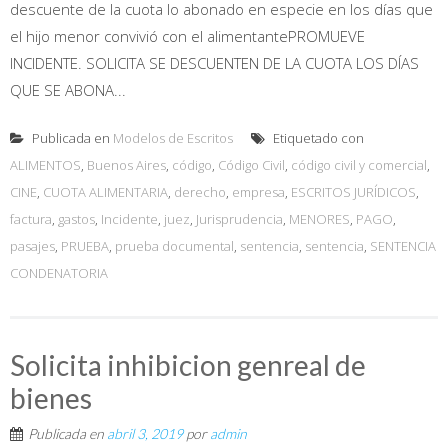
descuente de la cuota lo abonado en especie en los días que
el hijo menor convivió con el alimentantePROMUEVE
INCIDENTE. SOLICITA SE DESCUENTEN DE LA CUOTA LOS DÍAS
QUE SE ABONA...
Publicada en
Modelos de Escritos
Etiquetado con
ALIMENTOS
,
Buenos Aires
,
código
,
Código Civil
,
código civil y comercial
,
CINE
,
CUOTA ALIMENTARIA
,
derecho
,
empresa
,
ESCRITOS JURÍDICOS
,
factura
,
gastos
,
Incidente
,
juez
,
Jurisprudencia
,
MENORES
,
PAGO
,
pasajes
,
PRUEBA
,
prueba documental
,
sentencia
,
sentencia
,
SENTENCIA
CONDENATORIA
Solicita inhibicion genreal de
bienes
Publicada en
abril 3, 2019
por
admin