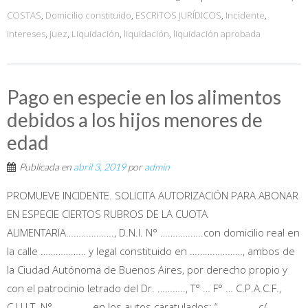
COSTAS
,
Domicilio constituido
,
ESCRITOS JURÍDICOS
,
Incidente
,
intereses
,
juez
,
Liquidación
,
liquidación
,
liquidación aprobada
Pago en especie en los alimentos
debidos a los hijos menores de
edad
Publicada en
abril 3, 2019
por
admin
PROMUEVE INCIDENTE. SOLICITA AUTORIZACIÓN PARA ABONAR
EN ESPECIE CIERTOS RUBROS DE LA CUOTA
ALIMENTARIA………………., D.N.I. N° ……………..con domicilio real en
la calle ……………… y legal constituido en …………………, ambos de
la Ciudad Autónoma de Buenos Aires, por derecho propio y
con el patrocinio letrado del Dr. ……….., T° … F° … C.P.A.C.F.,
C.U.I.T. N°………….., en los autos caratulados: “…………… c/