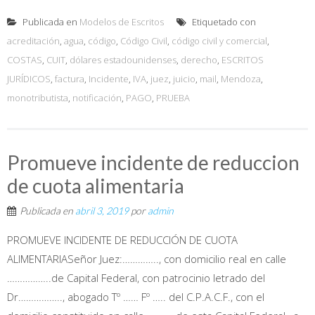
Publicada en
Modelos de Escritos
Etiquetado con
acreditación
,
agua
,
código
,
Código Civil
,
código civil y comercial
,
COSTAS
,
CUIT
,
dólares estadounidenses
,
derecho
,
ESCRITOS
JURÍDICOS
,
factura
,
Incidente
,
IVA
,
juez
,
juicio
,
mail
,
Mendoza
,
monotributista
,
notificación
,
PAGO
,
PRUEBA
Promueve incidente de reduccion
de cuota alimentaria
Publicada en
abril 3, 2019
por
admin
PROMUEVE INCIDENTE DE REDUCCIÓN DE CUOTA
ALIMENTARIASeñor Juez:………….., con domicilio real en calle
……………..de Capital Federal, con patrocinio letrado del
Dr…………….., abogado Tº …… Fº ….. del C.P.A.C.F., con el