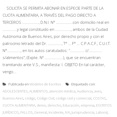
SOLICITA SE PERMITA ABONAR EN ESPECIE PARTE DE LA
CUOTA ALIMENTARIA, A TRAVÉS DEL PAGO DIRECTO A
TERCEROS …………….., D.N.I. N° ……………..con domicilio real en
……………y legal constituido en ……………., ambos de la Ciudad
Autónoma de Buenos Aires, por derecho propio y con el
patrocinio letrado del Dr. ………….., T° … F° … C.P.A.C.F., C.U.I.T.
N°………….., en los autos caratulados: “…………… c/…………..
s/alimentos", (Expte. Nº ……………….), que se encuentran
tramitando ante V.S., manifiesta: I. OBJETO En tal carácter,
vengo...
Publicada en
Modelos de Escritos
Etiquetado con
ADOLESCENTES
,
ALIMENTOS
,
atención médica
,
Audiencia
,
aves
,
Buenos Aires
,
código
,
Código Civil
,
código civil y comercial
,
COSTAS
,
CUOTA ALIMENTARIA
,
demo
,
derecho
,
Educación
,
empresa
,
ESCRITOS
JURÍDICOS
,
FALLOS
,
General
,
Incidente
,
IVA
,
Jurisprudencia
,
Laboral
,