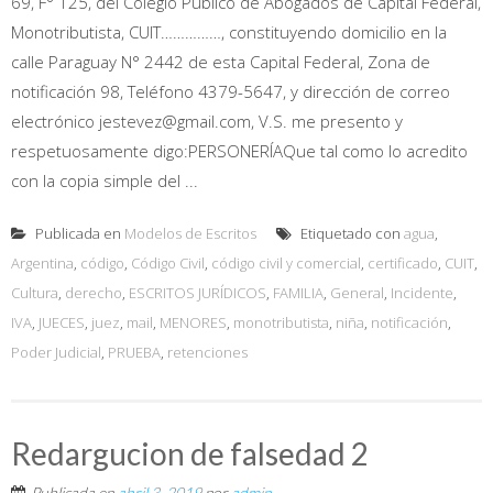
69, F° 125, del Colegio Público de Abogados de Capital Federal,
Monotributista, CUIT……………, constituyendo domicilio en la
calle Paraguay N° 2442 de esta Capital Federal, Zona de
notificación 98, Teléfono 4379-5647, y dirección de correo
electrónico jestevez@gmail.com, V.S. me presento y
respetuosamente digo:PERSONERÍAQue tal como lo acredito
con la copia simple del ...
Publicada en
Modelos de Escritos
Etiquetado con
agua
,
Argentina
,
código
,
Código Civil
,
código civil y comercial
,
certificado
,
CUIT
,
Cultura
,
derecho
,
ESCRITOS JURÍDICOS
,
FAMILIA
,
General
,
Incidente
,
IVA
,
JUECES
,
juez
,
mail
,
MENORES
,
monotributista
,
niña
,
notificación
,
Poder Judicial
,
PRUEBA
,
retenciones
Redargucion de falsedad 2
Publicada en
abril 3, 2019
por
admin