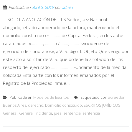
Publicada en
abril 3, 2019
por
admin
SOLICITA ANOTACIÓN DE LITIS Señor Juez Nacional: …………..,
abogado, letrado apoderado de la actora, manteniendo el
domicilio constituido en …….. de Capital Federal, en los autos
caratulados: «……….., ……… c/…….., …….. s/incidente de
ejecución de honorarios», a V. S. digo: I. Objeto Que vengo por
este acto a solicitar de V. S. que ordene la anotación de litis
respecto del ejecutado ……………. II. Fundamento de la medida
solicitada Esta parte con los informes emanados por el
Registro de la Propiedad Inmue...
Publicada en
Modelos de Escritos
Etiquetado con
acreedor
,
Buenos Aires
,
derecho
,
Domicilio constituido
,
ESCRITOS JURÍDICOS
,
General
,
General
,
Incidente
,
juez
,
sentencia
,
sentencia