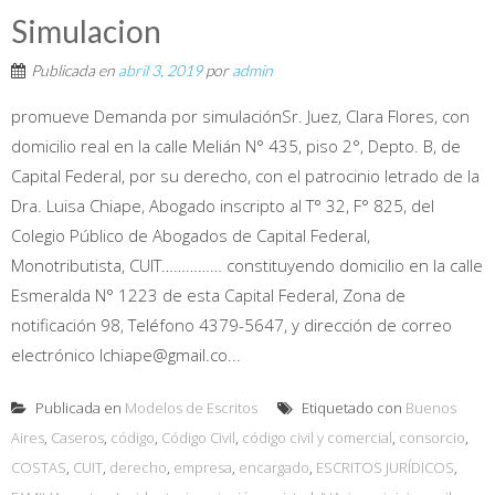
Simulacion
Publicada en
abril 3, 2019
por
admin
promueve Demanda por simulaciónSr. Juez, Clara Flores, con
domicilio real en la calle Melián N° 435, piso 2°, Depto. B, de
Capital Federal, por su derecho, con el patrocinio letrado de la
Dra. Luisa Chiape, Abogado inscripto al T° 32, F° 825, del
Colegio Público de Abogados de Capital Federal,
Monotributista, CUIT…………… constituyendo domicilio en la calle
Esmeralda N° 1223 de esta Capital Federal, Zona de
notificación 98, Teléfono 4379-5647, y dirección de correo
electrónico lchiape@gmail.co...
Publicada en
Modelos de Escritos
Etiquetado con
Buenos
Aires
,
Caseros
,
código
,
Código Civil
,
código civil y comercial
,
consorcio
,
COSTAS
,
CUIT
,
derecho
,
empresa
,
encargado
,
ESCRITOS JURÍDICOS
,