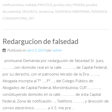
notificaciones
,
nulidad
,
PRACTICA
,
producción
,
PRUEBA
,
prueba
documental
,
SEGUROS
,
sentencia
,
SENTENCIA ARBITRARIA
,
SENTENCIA
CONDENATORIA
,
SRT
Redargucion de falsedad
Publicada en
abril 3, 2019
por
admin
promueve Demanda por redargución de falsedad Sr. Juez,
.........., con domicilio real en la calle ............, de Capital Federal,
por su derecho, con el patrocinio letrado de la Dra. ........,
Abogada inscripta al T° ..., F° ..., del Colegio Público de
Abogados de Capital Federal, Monotributista, CUIT……………,
constituyendo domicilio en la calle ............. de esta Capital
Federal, Zona de notificación ..., Teléfono .........., y dirección de
correo electrónico............. a V.S. me pre...