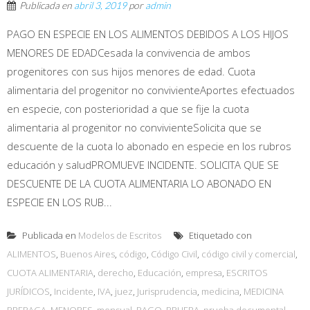
Publicada en
abril 3, 2019
por
admin
PAGO EN ESPECIE EN LOS ALIMENTOS DEBIDOS A LOS HIJOS
MENORES DE EDADCesada la convivencia de ambos
progenitores con sus hijos menores de edad. Cuota
alimentaria del progenitor no convivienteAportes efectuados
en especie, con posterioridad a que se fije la cuota
alimentaria al progenitor no convivienteSolicita que se
descuente de la cuota lo abonado en especie en los rubros
educación y saludPROMUEVE INCIDENTE. SOLICITA QUE SE
DESCUENTE DE LA CUOTA ALIMENTARIA LO ABONADO EN
ESPECIE EN LOS RUB...
Publicada en
Modelos de Escritos
Etiquetado con
ALIMENTOS
,
Buenos Aires
,
código
,
Código Civil
,
código civil y comercial
,
CUOTA ALIMENTARIA
,
derecho
,
Educación
,
empresa
,
ESCRITOS
JURÍDICOS
,
Incidente
,
IVA
,
juez
,
Jurisprudencia
,
medicina
,
MEDICINA
PREPAGA
,
MENORES
,
mensual
,
PAGO
,
PRUEBA
,
prueba documental
,