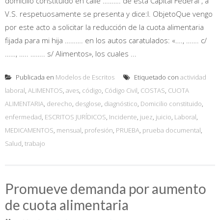
domicilio constituido en calle ………. de esta Capital Federal , a
V.S. respetuosamente se presenta y dice:I. ObjetoQue vengo
por este acto a solicitar la reducción de la cuota alimentaria
fijada para mi hija ………. en los autos caratulados: «…., ……. c/
……, ….. …….. s/ Alimentos», los cuales ...
Publicada en
Modelos de Escritos
Etiquetado con
actividad
laboral
,
ALIMENTOS
,
aves
,
código
,
Código Civil
,
COSTAS
,
CUOTA
ALIMENTARIA
,
derecho
,
desglose
,
diagnóstico
,
Domicilio constituido
,
enfermedad
,
ESCRITOS JURÍDICOS
,
Incidente
,
juez
,
juicio
,
Laboral
,
MEDICAMENTOS
,
mensual
,
profesión
,
PRUEBA
,
prueba documental
,
Salud
,
trabajo
Promueve demanda por aumento
de cuota alimentaria