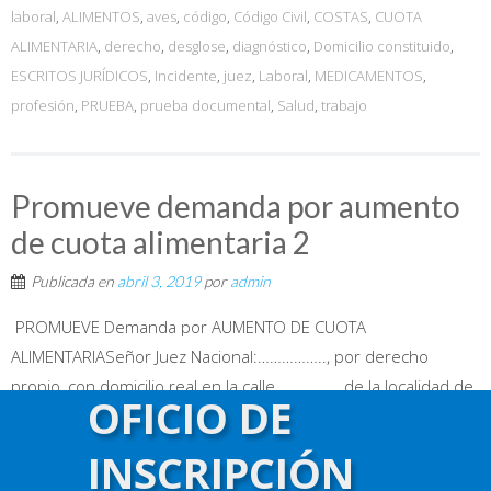
laboral
,
ALIMENTOS
,
aves
,
código
,
Código Civil
,
COSTAS
,
CUOTA
ALIMENTARIA
,
derecho
,
desglose
,
diagnóstico
,
Domicilio constituido
,
ESCRITOS JURÍDICOS
,
Incidente
,
juez
,
Laboral
,
MEDICAMENTOS
,
profesión
,
PRUEBA
,
prueba documental
,
Salud
,
trabajo
Promueve demanda por aumento
de cuota alimentaria 2
Publicada en
abril 3, 2019
por
admin
PROMUEVE Demanda por AUMENTO DE CUOTA
ALIMENTARIASeñor Juez Nacional:…………….., por derecho
propio, con domicilio real en la calle …………… de la localidad de
OFICIO DE
Capital Federal y constituyendo domicilio legal juntamente con
mi letrado patrocinante: Dr. ……………….. abogado, Tº …….. Fº
INSCRIPCIÓN
………. del C. P. A. C. F. en la calle…………., a V.S. dice:I.