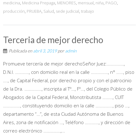
medicina
,
Medicina Prepaga
,
MENORES
,
mensual
,
niña
,
PAGO
,
producción
,
PRUEBA
,
Salud
,
sede judicial
,
trabajo
Terceria de mejor derecho
Publicada en
abril 3, 2019
por
admin
Promueve tercería de mejor derechoSeñor Juez:……………,
D.N.I. …………, con domicilio real en la calle ……………, n° ……, piso
…., de Capital Federal, por derecho propio y con el patrocinio
de la Dra. ……………, inscripta al Tº…, Fº…, del Colegio Público de
Abogados de la Capital Federal, Monotributista ………, CUIT
……………, constituyendo domicilio en la calle ……………, piso …,
departamento “…”, de esta Ciudad Autónoma de Buenos
Aires, zona de notificación …, Teléfono …………, y dirección de
correo electrónico ……………,...