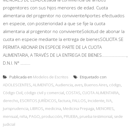
progenitores con sus hijos menores de edad. Cuota
alimentaria del progenitor no convivienteAportes efectuados
en especie, con posterioridad a que se fije la cuota
alimentaria al progenitor no convivienteSolicitud de abonar la
cuota en especie mediante la entrega de bienesSOLICITA SE
PERMITA ABONAR EN ESPECIE PARTE DE LA CUOTA
ALIMENTARIA, A TRAVÉS DE LA ENTREGA DE BIENES…………………..,
D.N.I. N° ……...
Publicada en
Modelos de Escritos
Etiquetado con
ADOLESCENTES
,
ALIMENTOS
,
Audiencia
,
aves
,
Buenos Aires
,
código
,
Código Civil
,
código civil y comercial
,
COSTAS
,
CUOTA ALIMENTARIA
,
derecho
,
ESCRITOS JURÍDICOS
,
factura
,
FALLOS
,
Incidente
,
IVA
,
Jurisprudencia
,
LIBROS
,
medicina
,
Medicina Prepaga
,
MENORES
,
mensual
,
niña
,
PAGO
,
producción
,
PRUEBA
,
prueba testimonial
,
sede
judicial