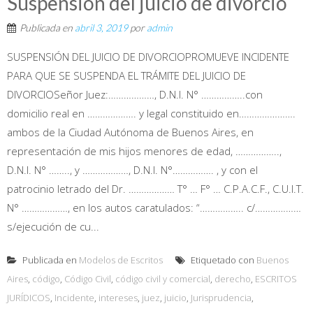
Suspension del juicio de divorcio
Publicada en
abril 3, 2019
por
admin
SUSPENSIÓN DEL JUICIO DE DIVORCIOPROMUEVE INCIDENTE
PARA QUE SE SUSPENDA EL TRÁMITE DEL JUICIO DE
DIVORCIOSeñor Juez:………………, D.N.I. N° ……………..con
domicilio real en ………………. y legal constituido en………………….
ambos de la Ciudad Autónoma de Buenos Aires, en
representación de mis hijos menores de edad, ……………..,
D.N.I. N° …….., y ………………, D.N.I. N°……………. , y con el
patrocinio letrado del Dr. ……………… T° … F° … C.P.A.C.F., C.U.I.T.
N° ………………, en los autos caratulados: “…………….. c/………………
s/ejecución de cu...
Publicada en
Modelos de Escritos
Etiquetado con
Buenos
Aires
,
código
,
Código Civil
,
código civil y comercial
,
derecho
,
ESCRITOS
JURÍDICOS
,
Incidente
,
intereses
,
juez
,
juicio
,
Jurisprudencia
,