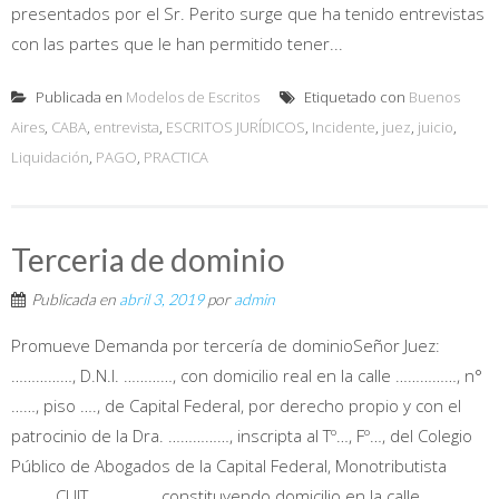
presentados por el Sr. Perito surge que ha tenido entrevistas
con las partes que le han permitido tener...
Publicada en
Modelos de Escritos
Etiquetado con
Buenos
Aires
,
CABA
,
entrevista
,
ESCRITOS JURÍDICOS
,
Incidente
,
juez
,
juicio
,
Liquidación
,
PAGO
,
PRACTICA
Terceria de dominio
Publicada en
abril 3, 2019
por
admin
Promueve Demanda por tercería de dominioSeñor Juez:
……………, D.N.I. …………, con domicilio real en la calle ……………, n°
……, piso …., de Capital Federal, por derecho propio y con el
patrocinio de la Dra. ……………, inscripta al Tº…, Fº…, del Colegio
Público de Abogados de la Capital Federal, Monotributista
………, CUIT ……………, constituyendo domicilio en la calle