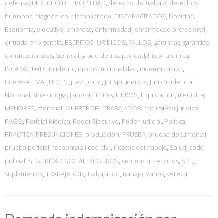
defensa
,
DERECHO DE PROPIEDAD
,
derecho del trabajo
,
derechos
humanos
,
diagnóstico
,
discapacitado
,
DISCAPACITADOS
,
Doctrina
,
Economía
,
ejecutivo
,
empresa
,
enfermedad
,
enfermedad profesional
,
entrada en vigencia
,
ESCRITOS JURÍDICOS
,
FALLOS
,
garantías
,
garantías
constitucionales
,
General
,
grado de incapacidad
,
historia clínica
,
INCAPACIDAD
,
Incidente
,
inconstitucionalidad
,
indemnización
,
intereses
,
IVA
,
JUECES
,
juez
,
juicio
,
Jurisprudencia
,
Jurisprudencia
Nacional
,
kinesiología
,
Laboral
,
límites
,
LIBROS
,
Liquidación
,
medicina
,
MENORES
,
mensual
,
MUERTE DEL TRABAJADOR
,
naturaleza jurídica
,
PAGO
,
Pericial Médica
,
Poder Ejecutivo
,
Poder Judicial
,
Política
,
PRACTICA
,
PRESUNCIONES
,
producción
,
PRUEBA
,
prueba documental
,
prueba pericial
,
responsabilidad civil
,
riesgos del trabajo
,
Salud
,
sede
judicial
,
SEGURIDAD SOCIAL
,
SEGUROS
,
sentencia
,
servicios
,
SRT
,
suplementos
,
TRABAJADOR
,
Trabajando
,
trabajo
,
Varios
,
vereda