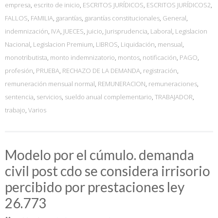
empresa
,
escrito de inicio
,
ESCRITOS JURÍDICOS
,
ESCRITOS JURÍDICOS2
,
FALLOS
,
FAMILIA
,
garantías
,
garantías constitucionales
,
General
,
indemnización
,
IVA
,
JUECES
,
juicio
,
Jurisprudencia
,
Laboral
,
Legislacion
Nacional
,
Legislacion Premium
,
LIBROS
,
Liquidación
,
mensual
,
monotributista
,
monto indemnizatorio
,
montos
,
notificación
,
PAGO
,
profesión
,
PRUEBA
,
RECHAZO DE LA DEMANDA
,
registración
,
remuneración mensual normal
,
REMUNERACION
,
remuneraciones
,
sentencia
,
servicios
,
sueldo anual complementario
,
TRABAJADOR
,
trabajo
,
Varios
Modelo por el cúmulo. demanda
civil post cdo se considera irrisorio
percibido por prestaciones ley
26.773