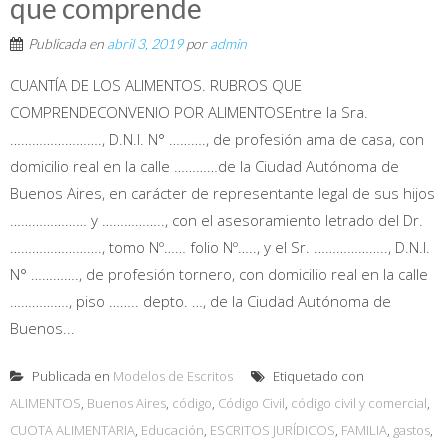
que comprende
Publicada en
abril 3, 2019
por
admin
CUANTÍA DE LOS ALIMENTOS. RUBROS QUE
COMPRENDECONVENIO POR ALIMENTOSEntre la Sra.
……………………., D.N.I. N° ………., de profesión ama de casa, con
domicilio real en la calle …………de la Ciudad Autónoma de
Buenos Aires, en carácter de representante legal de sus hijos
………………… y …………….., con el asesoramiento letrado del Dr.
……………………., tomo Nº…… folio Nº….., y el Sr. ……………….., D.N.I.
N° …………., de profesión tornero, con domicilio real en la calle
……………., piso …….. depto. …, de la Ciudad Autónoma de
Buenos...
Publicada en
Modelos de Escritos
Etiquetado con
ALIMENTOS
,
Buenos Aires
,
código
,
Código Civil
,
código civil y comercial
,
CUOTA ALIMENTARIA
,
Educación
,
ESCRITOS JURÍDICOS
,
FAMILIA
,
gastos
,