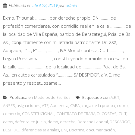
Publicada en
abril 22, 2019
por
admin
Exmo. Tribunal: ……….., por derecho propio, DNI ……., de
profesión comerciante, con domicilio real en la calle …………, de
la localidad de Villa España, partido de Berazategui, Pcia. de Bs.
As., conjuntamente con mi letrada patrocinante Dr. XXX,
Abogada, Tº …, Fº ……., ………, IVA Monotributista, CUIT …………,
Legajo Previsional ………., constituyendo domicilio procesal en
la calle ……….. ………….de la localidad de ……………., Pcia. de Bs.
As., en autos caratulados “…………..S/ DESPIDO”, a V.E. me
presento y respetuosame...
Publicada en
Modelos de Escritos
Etiquetado con
A.R.T
,
ANSES
,
asignaciones
,
ATE
,
Audiencia
,
CABA
,
carga de la prueba
,
cobro
,
comercio
,
CONSTITUCIONAL
,
CONTRATO DE TRABAJO
,
COSTAS
,
CUIT
,
datos
,
defensa en juicio
,
demo
,
derecho
,
Derecho Laboral
,
DESCARGO
,
DESPIDO
,
diferencias salariales
,
DNI
,
Doctrina
,
documentación
,