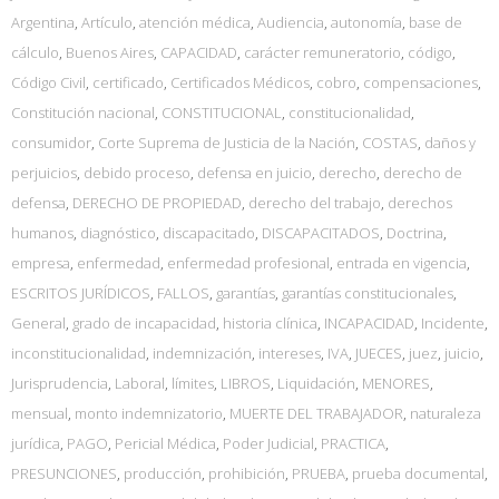
Argentina
,
Artículo
,
atención médica
,
Audiencia
,
autonomía
,
base de
cálculo
,
Buenos Aires
,
CAPACIDAD
,
carácter remuneratorio
,
código
,
Código Civil
,
certificado
,
Certificados Médicos
,
cobro
,
compensaciones
,
Constitución nacional
,
CONSTITUCIONAL
,
constitucionalidad
,
consumidor
,
Corte Suprema de Justicia de la Nación
,
COSTAS
,
daños y
perjuicios
,
debido proceso
,
defensa en juicio
,
derecho
,
derecho de
defensa
,
DERECHO DE PROPIEDAD
,
derecho del trabajo
,
derechos
humanos
,
diagnóstico
,
discapacitado
,
DISCAPACITADOS
,
Doctrina
,
empresa
,
enfermedad
,
enfermedad profesional
,
entrada en vigencia
,
ESCRITOS JURÍDICOS
,
FALLOS
,
garantías
,
garantías constitucionales
,
General
,
grado de incapacidad
,
historia clínica
,
INCAPACIDAD
,
Incidente
,
inconstitucionalidad
,
indemnización
,
intereses
,
IVA
,
JUECES
,
juez
,
juicio
,
Jurisprudencia
,
Laboral
,
límites
,
LIBROS
,
Liquidación
,
MENORES
,
mensual
,
monto indemnizatorio
,
MUERTE DEL TRABAJADOR
,
naturaleza
jurídica
,
PAGO
,
Pericial Médica
,
Poder Judicial
,
PRACTICA
,
PRESUNCIONES
,
producción
,
prohibición
,
PRUEBA
,
prueba documental
,