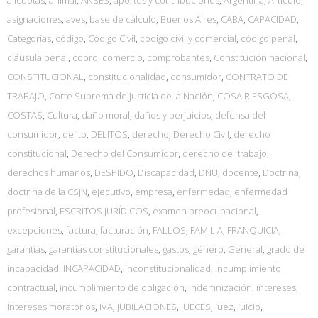
asignaciones
,
aves
,
base de cálculo
,
Buenos Aires
,
CABA
,
CAPACIDAD
,
Categorías
,
código
,
Código Civil
,
código civil y comercial
,
código penal
,
cláusula penal
,
cobro
,
comercio
,
comprobantes
,
Constitución nacional
,
CONSTITUCIONAL
,
constitucionalidad
,
consumidor
,
CONTRATO DE
TRABAJO
,
Corte Suprema de Justicia de la Nación
,
COSA RIESGOSA
,
COSTAS
,
Cultura
,
daño moral
,
daños y perjuicios
,
defensa del
consumidor
,
delito
,
DELITOS
,
derecho
,
Derecho Civil
,
derecho
constitucional
,
Derecho del Consumidor
,
derecho del trabajo
,
derechos humanos
,
DESPIDO
,
Discapacidad
,
DNU
,
docente
,
Doctrina
,
doctrina de la CSJN
,
ejecutivo
,
empresa
,
enfermedad
,
enfermedad
profesional
,
ESCRITOS JURÍDICOS
,
examen preocupacional
,
excepciones
,
factura
,
facturación
,
FALLOS
,
FAMILIA
,
FRANQUICIA
,
garantías
,
garantías constitucionales
,
gastos
,
género
,
General
,
grado de
incapacidad
,
INCAPACIDAD
,
inconstitucionalidad
,
Incumplimiento
contractual
,
incumplimiento de obligación
,
indemnización
,
intereses
,
intereses moratorios
,
IVA
,
JUBILACIONES
,
JUECES
,
juez
,
juicio
,