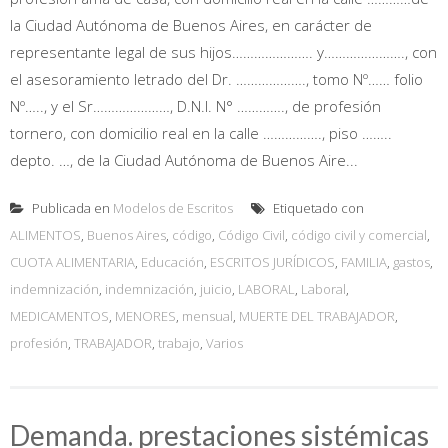
la Ciudad Autónoma de Buenos Aires, en carácter de
representante legal de sus hijos…………………. y…………………., con
el asesoramiento letrado del Dr. ………………., tomo Nº…… folio
Nº….., y el Sr…………………, D.N.I. N° …………., de profesión
tornero, con domicilio real en la calle ……………., piso ……..
depto. …, de la Ciudad Autónoma de Buenos Aire...
Publicada en
Modelos de Escritos
Etiquetado con
ALIMENTOS
,
Buenos Aires
,
código
,
Código Civil
,
código civil y comercial
,
CUOTA ALIMENTARIA
,
Educación
,
ESCRITOS JURÍDICOS
,
FAMILIA
,
gastos
,
indemnización
,
indemnización
,
juicio
,
LABORAL
,
Laboral
,
MEDICAMENTOS
,
MENORES
,
mensual
,
MUERTE DEL TRABAJADOR
,
profesión
,
TRABAJADOR
,
trabajo
,
Varios
Demanda. prestaciones sistémicas