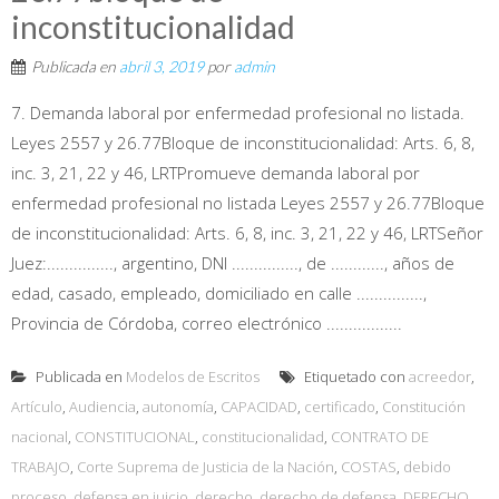
inconstitucionalidad
Publicada en
abril 3, 2019
por
admin
7. Demanda laboral por enfermedad profesional no listada.
Leyes 2557 y 26.77Bloque de inconstitucionalidad: Arts. 6, 8,
inc. 3, 21, 22 y 46, LRTPromueve demanda laboral por
enfermedad profesional no listada Leyes 2557 y 26.77Bloque
de inconstitucionalidad: Arts. 6, 8, inc. 3, 21, 22 y 46, LRTSeñor
Juez:..............., argentino, DNI ..............., de ............, años de
edad, casado, empleado, domiciliado en calle ...............,
Provincia de Córdoba, correo electrónico .................
Publicada en
Modelos de Escritos
Etiquetado con
acreedor
,
Artículo
,
Audiencia
,
autonomía
,
CAPACIDAD
,
certificado
,
Constitución
nacional
,
CONSTITUCIONAL
,
constitucionalidad
,
CONTRATO DE
TRABAJO
,
Corte Suprema de Justicia de la Nación
,
COSTAS
,
debido
proceso
,
defensa en juicio
,
derecho
,
derecho de defensa
,
DERECHO