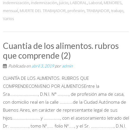
indemnización
,
indemnización
,
juicio
,
LABORAL
,
Laboral
,
MENORES
,
mensual
,
MUERTE DEL TRABAJADOR
,
profesión
,
TRABAJADOR
,
trabajo
,
Varios
Cuantia de los alimentos. rubros
que comprende (2)
Publicada en
abril 3, 2019
por
admin
CUANTÍA DE LOS ALIMENTOS. RUBROS QUE
COMPRENDECONVENIO POR ALIMENTOSEntre la
Sra…………………….., D.N.I. N° ………., de profesión ama de casa,
con domicilio real en la calle …………de la Ciudad Autónoma de
Buenos Aires, en carácter de representante legal de sus
hijos……………………..y ……………, con el asesoramiento letrado del
Dr. …………….., tomo Nº…… folio Nº….., y el Sr. …………………, D.N.I.