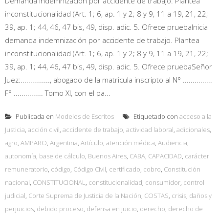
Demanda indemnización por accidente de trabajo. Plantea
inconstitucionalidad (Art. 1; 6, ap. 1 y 2; 8 y 9, 11 a 19, 21, 22;
39, ap. 1; 44, 46, 47 bis, 49, disp. adic. 5. Ofrece pruebaInicia
demanda indemnización por accidente de trabajo. Plantea
inconstitucionalidad (Art. 1; 6, ap. 1 y 2; 8 y 9, 11 a 19, 21, 22;
39, ap. 1; 44, 46, 47 bis, 49, disp. adic. 5. Ofrece pruebaSeñor
Juez:..............., abogado de la matricula inscripto al N° ...............
F° ............... Tomo XI, con el pa...
Publicada en
Modelos de Escritos
Etiquetado con
acceso a la
Justicia
,
acción civil
,
accidente de trabajo
,
actividad laboral
,
adicionales
,
agro
,
AMPARO
,
Argentina
,
Artículo
,
atención médica
,
Audiencia
,
autonomía
,
base de cálculo
,
Buenos Aires
,
CABA
,
CAPACIDAD
,
carácter
remuneratorio
,
código
,
Código Civil
,
certificado
,
cobro
,
Constitución
nacional
,
CONSTITUCIONAL
,
constitucionalidad
,
consumidor
,
control
judicial
,
Corte Suprema de Justicia de la Nación
,
COSTAS
,
crisis
,
daños y
perjuicios
,
debido proceso
,
defensa en juicio
,
derecho
,
derecho de