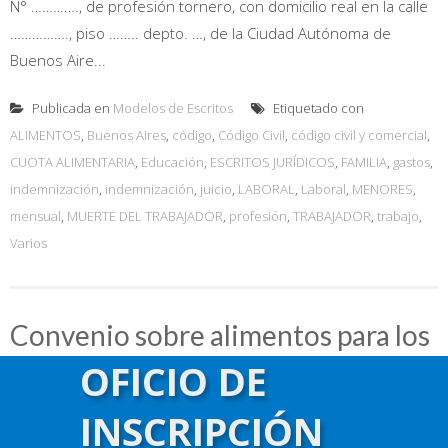
N° …………., de profesión tornero, con domicilio real en la calle
……………., piso …….. depto. …, de la Ciudad Autónoma de
Buenos Aire...
Publicada en
Modelos de Escritos
Etiquetado con
ALIMENTOS
,
Buenos Aires
,
código
,
Código Civil
,
código civil y comercial
,
CUOTA ALIMENTARIA
,
Educación
,
ESCRITOS JURÍDICOS
,
FAMILIA
,
gastos
,
indemnización
,
indemnización
,
juicio
,
LABORAL
,
Laboral
,
MENORES
,
mensual
,
MUERTE DEL TRABAJADOR
,
profesión
,
TRABAJADOR
,
trabajo
,
Varios
Convenio sobre alimentos para los
nietos menores de edad efectuado
OFICIO DE
por sus abuelos
INSCRIPCIÓN
Publicada en
abril 3, 2019
por
admin