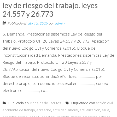
ley de riesgo del trabajo. leyes
24.557 y 26.773
Publicada en
abril 3, 2019
por
admin
6. Demanda. Prestaciones sistémicas Ley de Riesgo del
Trabajo. Protocolo OIT 20 Leyes 24.557 y 26.773. Aplicación
del nuevo Código Civil y Comercial (2015). Bloque de
inconstitucionalidad Demanda. Prestaciones sistémicas Ley de
Riesgo del Trabajo. Protocolo OIT 20 Leyes 2557 y
26.77Aplicación del nuevo Código Civil y Comercial (2015).
Bloque de inconstitucionalidadSeñor Juez: ..............., por
derecho propio, con domicilio procesal en ..............., correo
electrónico ..............., co...
Publicada en
Modelos de Escritos
Etiquetado con
acción civil
,
accidente de trabajo
,
acreedor
,
actividad laboral
,
actualización
,
agua
,
alícuotas
,
animal
,
ANSES
,
aportes y contribuciones
,
Argentina
,
Artículo
,