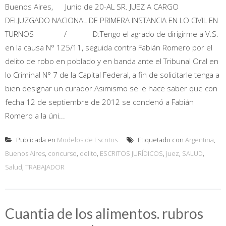
Buenos Aires, Junio de 20-AL SR. JUEZ A CARGO
DELJUZGADO NACIONAL DE PRIMERA INSTANCIA EN LO CIVIL EN
TURNOS / D:Tengo el agrado de dirigirme a V.S.
en la causa N° 125/11, seguida contra Fabián Romero por el
delito de robo en poblado y en banda ante el Tribunal Oral en
lo Criminal N° 7 de la Capital Federal, a fin de solicitarle tenga a
bien designar un curador.Asimismo se le hace saber que con
fecha 12 de septiembre de 2012 se condenó a Fabián
Romero a la úni...
Publicada en
Modelos de Escritos
Etiquetado con
Argentina
,
Buenos Aires
,
concurso
,
delito
,
ESCRITOS JURÍDICOS
,
juez
,
SALUD
,
Salud
,
TRABAJADOR
Cuantia de los alimentos. rubros