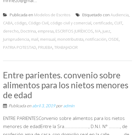
mnñezo@gmai...
Publicada en
Modelos de Escritos
Etiquetado con
Audiencia
,
CABA
,
código
,
Código Civil
,
código civil y comercial
,
certificado
,
CUIT
,
derecho
,
Doctrina
,
empresa
,
ESCRITOS JURÍDICOS
,
IVA
,
juez
,
Jurisprudencia
,
mail
,
mensual
,
monotributista
,
notificación
,
OSDE
,
PATRIA POTESTAD
,
PRUEBA
,
TRABAJADOR
Entre parientes. convenio sobre
alimentos para los nietos menores
de edad
Publicada en
abril 3, 2019
por
admin
ENTRE PARIENTESConvenio sobre alimentos para los nietos
menores de edadEntre la Sra…………………., D.N.I. N° ………., de
profesión ama de casa, con domicilio real en la calle …………de