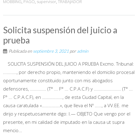
MOBBING
,
PAGO
,
supervisor
,
TRABAJADOR
Solicita suspensión del juicio a
prueba
Publicada en
septiembre 3, 2021
por
admin
SOLICITA SUSPENSIÓN DEL JUICIO A PRUEBA Excmo. Tribunal:
..........., por derecho propio, manteniendo el domicilio procesal
oportunamente constituido junto con mis abogados
defensores, ............. (T° ... F° ... C.P.A.C.F) y ...................... (T° ...
F° ... C.P.A.C.F), en ………………, de esta Ciudad Capital, en la
causa caratulada «…………….», que lleva el Nº ……, a VV.EE. me
dirijo y respetuosamente digo: I.— OBJETO Que vengo por el
presente, en mi calidad de imputado en la causa ut supra
mencio...