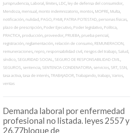
Jurisprudencia
,
Laboral
,
límites
,
LDC
,
ley de defensa del consumidor
,
Mendoza
,
mensual
,
monto indemnizatorio
,
montos
,
MOPRE
,
Multa
,
notificación
,
nulidad
,
PAGO
,
PAMI
,
PATRIA POTESTAD
,
personas físicas
,
plazo de prescripción
,
Poder Ejecutivo
,
Poder legislativo
,
Política
,
PRACTICA
,
producción
,
proveedor
,
PRUEBA
,
prueba pericial
,
registración
,
reglamentación
,
relación de consumo
,
REMUNERACION
,
remuneraciones
,
repro
,
responsabilidad civil
,
riesgos del trabajo
,
Salud
,
síndico
,
SEGURIDAD SOCIAL
,
SEGURO DE RESPONSABILIDAD CIVIL
,
SEGUROS
,
sentencia
,
SENTENCIA CONDENATORIA
,
servicios
,
SRT
,
SSN
,
tasa activa
,
tasa de interés
,
TRABAJADOR
,
Trabajando
,
trabajo
,
Varios
,
ventas
Demanda laboral por enfermedad
profesional no listada. leyes 2557 y
26.77bloque de