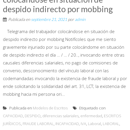
despido indirecto por mobbing
Publicada en
septiembre 21, 2021
por
admin
Telegrama del trabajador colocándose en situación de
despido indirecto por mobbing Notifícoles que me siento
gravemente injuriado por su parte colocándome en situación
de despido indirecto el día … / … / 20.., invocando entre otras
causales diferencias salariales, no pago de comisiones de
convenio, desconocimiento del vínculo laboral con las
codemandadas invocando la existencia de fraude laboral y por
ende solicitando la solidaridad del art. 31, LCT; la existencia de
mobbing hacia mi persona ori...
Publicada en
Modelos de Escritos
Etiquetado con
CAPACIDAD
,
DESPIDO
,
diferencias salariales
,
enfermedad
,
ESCRITOS
JURÍDICOS
,
FRAUDE LABORAL
,
INCAPACIDAD
,
IVA
,
Laboral
,
LABORAL
,