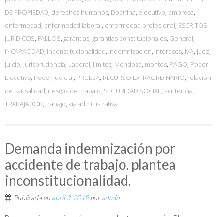
DE PROPIEDAD
,
derechos humanos
,
Doctrina
,
ejecutivo
,
empresa
,
enfermedad
,
enfermedad laboral
,
enfermedad profesional
,
ESCRITOS
JURÍDICOS
,
FALLOS
,
garantías
,
garantías constitucionales
,
General
,
INCAPACIDAD
,
inconstitucionalidad
,
indemnización
,
intereses
,
IVA
,
juez
,
juicio
,
Jurisprudencia
,
Laboral
,
límites
,
Mendoza
,
montos
,
PAGO
,
Poder
Ejecutivo
,
Poder Judicial
,
PRUEBA
,
RECURSO EXTRAORDINARIO
,
relación
de causalidad
,
riesgos del trabajo
,
SEGURIDAD SOCIAL
,
sentencia
,
TRABAJADOR
,
trabajo
,
vía administrativa
Demanda indemnización por
accidente de trabajo. plantea
inconstitucionalidad.
Publicada en
abril 3, 2019
por
admin