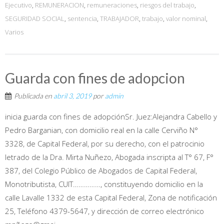
Ejecutivo
,
REMUNERACION
,
remuneraciones
,
riesgos del trabajo
,
SEGURIDAD SOCIAL
,
sentencia
,
TRABAJADOR
,
trabajo
,
valor nominal
,
Varios
Guarda con fines de adopcion
Publicada en
abril 3, 2019
por
admin
inicia guarda con fines de adopciónSr. Juez:Alejandra Cabello y
Pedro Barganian, con domicilio real en la calle Cerviño N°
3328, de Capital Federal, por su derecho, con el patrocinio
letrado de la Dra. Mirta Nuñezo, Abogada inscripta al T° 67, F°
387, del Colegio Público de Abogados de Capital Federal,
Monotributista, CUIT……………, constituyendo domicilio en la
calle Lavalle 1332 de esta Capital Federal, Zona de notificación
25, Teléfono 4379-5647, y dirección de correo electrónico