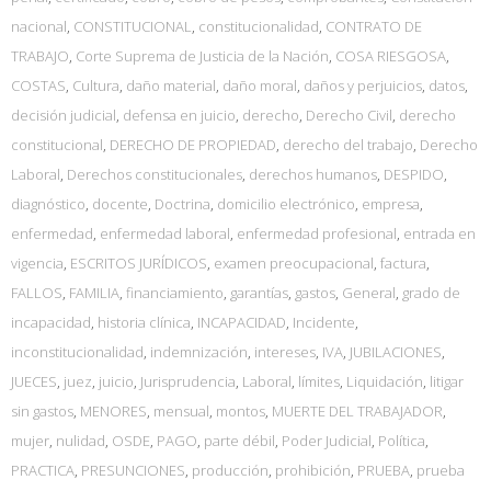
nacional
,
CONSTITUCIONAL
,
constitucionalidad
,
CONTRATO DE
TRABAJO
,
Corte Suprema de Justicia de la Nación
,
COSA RIESGOSA
,
COSTAS
,
Cultura
,
daño material
,
daño moral
,
daños y perjuicios
,
datos
,
decisión judicial
,
defensa en juicio
,
derecho
,
Derecho Civil
,
derecho
constitucional
,
DERECHO DE PROPIEDAD
,
derecho del trabajo
,
Derecho
Laboral
,
Derechos constitucionales
,
derechos humanos
,
DESPIDO
,
diagnóstico
,
docente
,
Doctrina
,
domicilio electrónico
,
empresa
,
enfermedad
,
enfermedad laboral
,
enfermedad profesional
,
entrada en
vigencia
,
ESCRITOS JURÍDICOS
,
examen preocupacional
,
factura
,
FALLOS
,
FAMILIA
,
financiamiento
,
garantías
,
gastos
,
General
,
grado de
incapacidad
,
historia clínica
,
INCAPACIDAD
,
Incidente
,
inconstitucionalidad
,
indemnización
,
intereses
,
IVA
,
JUBILACIONES
,
JUECES
,
juez
,
juicio
,
Jurisprudencia
,
Laboral
,
límites
,
Liquidación
,
litigar
sin gastos
,
MENORES
,
mensual
,
montos
,
MUERTE DEL TRABAJADOR
,
mujer
,
nulidad
,
OSDE
,
PAGO
,
parte débil
,
Poder Judicial
,
Política
,
PRACTICA
,
PRESUNCIONES
,
producción
,
prohibición
,
PRUEBA
,
prueba