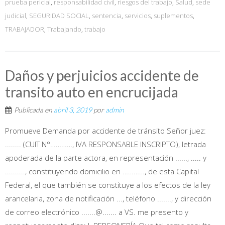
prueba pericial
,
responsabilidad civil
,
riesgos del trabajo
,
Salud
,
sede
judicial
,
SEGURIDAD SOCIAL
,
sentencia
,
servicios
,
suplementos
,
TRABAJADOR
,
Trabajando
,
trabajo
Daños y perjuicios accidente de
transito auto en encrucijada
Publicada en
abril 3, 2019
por
admin
Promueve Demanda por accidente de tránsito Señor juez:
........ (CUIT N°…………, IVA RESPONSABLE INSCRIPTO), letrada
apoderada de la parte actora, en representación ......, ..... y
.........., constituyendo domicilio en …………, de esta Capital
Federal, el que también se constituye a los efectos de la ley
arancelaria, zona de notificación ..., teléfono ......., y dirección
de correo electrónico .......@....... a VS. me presento y