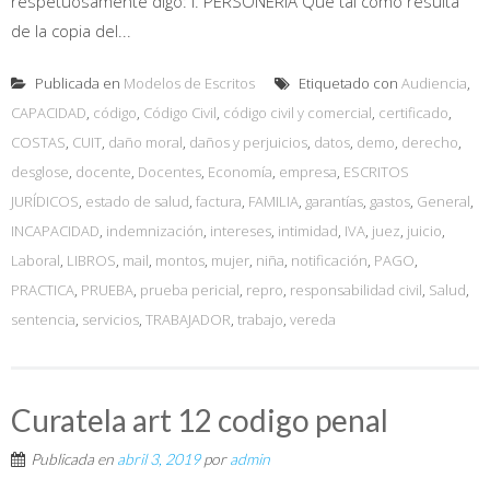
respetuosamente digo: I. PERSONERÍA Que tal como resulta
de la copia del...
Publicada en
Modelos de Escritos
Etiquetado con
Audiencia
,
CAPACIDAD
,
código
,
Código Civil
,
código civil y comercial
,
certificado
,
COSTAS
,
CUIT
,
daño moral
,
daños y perjuicios
,
datos
,
demo
,
derecho
,
desglose
,
docente
,
Docentes
,
Economía
,
empresa
,
ESCRITOS
JURÍDICOS
,
estado de salud
,
factura
,
FAMILIA
,
garantías
,
gastos
,
General
,
INCAPACIDAD
,
indemnización
,
intereses
,
intimidad
,
IVA
,
juez
,
juicio
,
Laboral
,
LIBROS
,
mail
,
montos
,
mujer
,
niña
,
notificación
,
PAGO
,
PRACTICA
,
PRUEBA
,
prueba pericial
,
repro
,
responsabilidad civil
,
Salud
,
sentencia
,
servicios
,
TRABAJADOR
,
trabajo
,
vereda
Curatela art 12 codigo penal
Publicada en
abril 3, 2019
por
admin