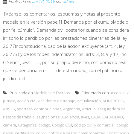
Publicada en
abril 3, 2019
por
admin
[Véanse los comentarios, esquemas y notas al presente
modelo en la versión papel]1 Demanda por el cúmuloModelo
por “el cúmulo”. Demanda civil posterior cuando se considera
irrisorio lo percibido por las prestaciones dinerarias de la ley
26.77Inconstitucionalidad de la acción excluyente (art. 4, ley
26.773) y de los topes indemnizatorios: arts. 3, 8, 9 y 17, inc.
6.Señor Juez:………, por su propio derecho, con domicilio real
que se denuncia en ……… de esta ciudad, con el patrocinio
jurídico del...
Publicada en
Modelos de Escritos
Etiquetado con
acceso a la
Justicia
,
acción civil
,
accidente de trabajo
,
actualización
,
ALIMENTOS
,
ANSES
,
aportes y contribuciones
,
Argentina
,
Artículo
,
aseguradora de
riesgos de trabajo
,
asignaciones
,
Audiencia
,
aves
,
CABA
,
CAPACIDAD
,
carrera
,
Categorías
,
código
,
Código Civil
,
código civil y comercial
,
código
penal
,
certificado
,
cobro
,
cobro de pesos
,
comprobantes
,
Constitución