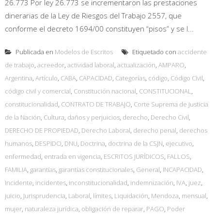
26.773 Por ley 26.773 se incrementaron las prestaciones
dinerarias de la Ley de Riesgos del Trabajo 2557, que
conforme el decreto 1694/00 constituyen “pisos” y se l...
Publicada en
Modelos de Escritos
Etiquetado con
accidente
de trabajo
,
acreedor
,
actividad laboral
,
actualización
,
AMPARO
,
Argentina
,
Artículo
,
CABA
,
CAPACIDAD
,
Categorías
,
código
,
Código Civil
,
código civil y comercial
,
Constitución nacional
,
CONSTITUCIONAL
,
constitucionalidad
,
CONTRATO DE TRABAJO
,
Corte Suprema de Justicia
de la Nación
,
Cultura
,
daños y perjuicios
,
derecho
,
Derecho Civil
,
DERECHO DE PROPIEDAD
,
Derecho Laboral
,
derecho penal
,
derechos
humanos
,
DESPIDO
,
DNU
,
Doctrina
,
doctrina de la CSJN
,
ejecutivo
,
enfermedad
,
entrada en vigencia
,
ESCRITOS JURÍDICOS
,
FALLOS
,
FAMILIA
,
garantías
,
garantías constitucionales
,
General
,
INCAPACIDAD
,
Incidente
,
incidentes
,
inconstitucionalidad
,
indemnización
,
IVA
,
juez
,
juicio
,
Jurisprudencia
,
Laboral
,
límites
,
Liquidación
,
Mendoza
,
mensual
,
mujer
,
naturaleza jurídica
,
obligación de reparar
,
PAGO
,
Poder