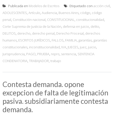
Publicada en
Modelos de Escritos
Etiquetado con
acción civil
,
ADOLESCENTES
,
Artículo
,
Audiencia
,
Buenos Aires
,
código
,
código
penal
,
Constitución nacional
,
CONSTITUCIONAL
,
constitucionalidad
,
Corte Suprema de Justicia de la Nación
,
defensa en juicio
,
delito
,
DELITOS
,
derecho
,
derecho penal
,
Derecho Procesal
,
derechos
humanos
,
ESCRITOS JURÍDICOS
,
FALLOS
,
FAMILIA
,
garantías
,
garantías
constitucionales
,
inconstitucionalidad
,
IVA
,
JUECES
,
juez
,
juicio
,
Jurisprudencia
,
PAGO
,
PRUEBA
,
repro
,
sentencia
,
SENTENCIA
CONDENATORIA
,
TRABAJADOR
,
trabajo
Contesta demanda. opone
excepcion de falta de legitimación
pasiva. subsidiariamente contesta
demanda.