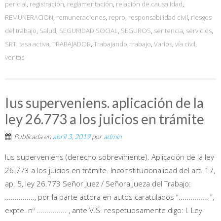
pericial
,
registración
,
reglamentación
,
relación de causalidad
,
REMUNERACION
,
remuneraciones
,
repro
,
responsabilidad civil
,
riesgos
del trabajo
,
Salud
,
SEGURIDAD SOCIAL
,
SEGUROS
,
sentencia
,
servicios
,
SRT
,
tasa activa
,
TRABAJADOR
,
Trabajando
,
trabajo
,
Varios
,
vía civil
,
ventas
Ius superveniens. aplicación de la
ley 26.773 a los juicios en trámite
Publicada en
abril 3, 2019
por
admin
Ius superveniens (derecho sobreviniente). Aplicación de la ley
26.773 a los juicios en trámite. Inconstitucionalidad del art. 17,
ap. 5, ley 26.773 Señor Juez / Señora Jueza del Trabajo:
..............., por la parte actora en autos caratulados “............... ”,
expte. nº ............... , ante V.S. respetuosamente digo: I. Ley