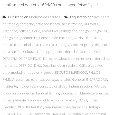
conforme el decreto 1694/00 constituyen “pisos” y se l...
Publicada en
Modelos de Escritos
Etiquetado con
accidente
de trabajo
,
acreedor
,
actividad laboral
,
actualización
,
AMPARO
,
Argentina
,
Artículo
,
CABA
,
CAPACIDAD
,
Categorías
,
código
,
Código Civil
,
código civil y comercial
,
Constitución nacional
,
CONSTITUCIONAL
,
constitucionalidad
,
CONTRATO DE TRABAJO
,
Corte Suprema de Justicia
de la Nación
,
Cultura
,
daños y perjuicios
,
derecho
,
Derecho Civil
,
DERECHO DE PROPIEDAD
,
Derecho Laboral
,
derecho penal
,
derechos
humanos
,
DESPIDO
,
DNU
,
Doctrina
,
doctrina de la CSJN
,
ejecutivo
,
enfermedad
,
entrada en vigencia
,
ESCRITOS JURÍDICOS
,
FALLOS
,
FAMILIA
,
garantías
,
garantías constitucionales
,
General
,
INCAPACIDAD
,
Incidente
,
incidentes
,
inconstitucionalidad
,
indemnización
,
IVA
,
juez
,
juicio
,
Jurisprudencia
,
Laboral
,
límites
,
Liquidación
,
Mendoza
,
mensual
,
mujer
,
naturaleza jurídica
,
obligación de reparar
,
PAGO
,
Poder
Ejecutivo
,
REMUNERACION
,
remuneraciones
,
riesgos del trabajo
,
SEGURIDAD SOCIAL
,
sentencia
,
TRABAJADOR
,
trabajo
,
valor nominal
,