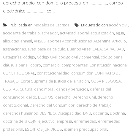
derecho propio, con domicilio procesal en ..............., correo
electrónico ..............., co...
Publicada en
Modelos de Escritos
Etiquetado con
acción civil
,
accidente de trabajo
,
acreedor
,
actividad laboral
,
actualización
,
agua
,
alícuotas
,
animal
,
ANSES
,
aportes y contribuciones
,
Argentina
,
Artículo
,
asignaciones
,
aves
,
base de cálculo
,
Buenos Aires
,
CABA
,
CAPACIDAD
,
Categorías
,
código
,
Código Civil
,
código civil y comercial
,
código penal
,
cláusula penal
,
cobro
,
comercio
,
comprobantes
,
Constitución nacional
,
CONSTITUCIONAL
,
constitucionalidad
,
consumidor
,
CONTRATO DE
TRABAJO
,
Corte Suprema de Justicia de la Nación
,
COSA RIESGOSA
,
COSTAS
,
Cultura
,
daño moral
,
daños y perjuicios
,
defensa del
consumidor
,
delito
,
DELITOS
,
derecho
,
Derecho Civil
,
derecho
constitucional
,
Derecho del Consumidor
,
derecho del trabajo
,
derechos humanos
,
DESPIDO
,
Discapacidad
,
DNU
,
docente
,
Doctrina
,
doctrina de la CSJN
,
ejecutivo
,
empresa
,
enfermedad
,
enfermedad
profesional
,
ESCRITOS JURÍDICOS
,
examen preocupacional
,