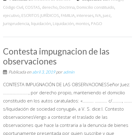
Código Civil
,
COSTAS
,
derecho
,
Doctrina
,
Domicilio constituido
,
ejecutivo
,
ESCRITOS JURÍDICOS
,
FAMILIA
,
intereses
,
IVA
,
juez
,
Jurisprudencia
,
liquidación
,
Liquidación
,
montos
,
PAGO
Contesta impugnacion de las
observaciones
Publicada en
abril 3, 2019
por
admin
CONTESTA IMPUGNACIÓN DE LAS OBSERVACIONESSeñor Juez:
………………….., por derecho propio, manteniendo el domicilio
constituido en los autos caratulados: «………. ……….. c/………, …….
s/liquidación de sociedad conyugal», a V. S. dice:I. Contesto
observacionesVengo a contestar el traslado de las
observaciones que hace la contraria a la denuncia de bienes
oportunamente presentada por quien suscribe y que