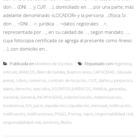
don ... (DNI. ... y CUIT. ...), domiciliado en ..., por una parte, más
adelante denominado «LOCADOR» y la persona ...(física Sr.
don ... <DNI. ...>; jurídica ... <datos registrales ...>,
representada por ..., en su calidad de ..., según mandato ...,
cuya fotocopia certificada se agrega al presente como Anexo
...), con domicilio en...
Publicada en
Modelos de Escritos
Etiquetado con
Argentina
,
Artículo
,
BANCOS
,
Bien de Familia
,
Buenos Aires
,
CAPACIDAD
,
cláusula
penal
,
cobro
,
comercio
,
contrato de locación
,
CUIT
,
daños y perjuicios
,
datos
,
derecho
,
ejecutivo
,
ESCRITOS JURÍDICOS
,
FAMILIA
,
garantías
,
General
,
General
,
INCAPACIDAD
,
indemnización
,
indemnización
,
insolvencia
,
IVA
,
juicio
,
liquidación
,
Liquidación
,
mensual
,
notificación
,
notificación
,
notificaciones
,
PAGO
,
Prensa
,
repro
,
responsabilidad civil
,
responsabilidad civil
,
servicios
,
títulos