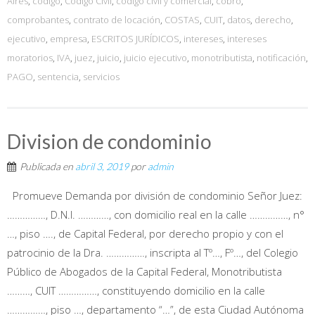
Aires
,
código
,
Código Civil
,
código civil y comercial
,
cobro
,
comprobantes
,
contrato de locación
,
COSTAS
,
CUIT
,
datos
,
derecho
,
ejecutivo
,
empresa
,
ESCRITOS JURÍDICOS
,
intereses
,
intereses
moratorios
,
IVA
,
juez
,
juicio
,
juicio ejecutivo
,
monotributista
,
notificación
,
PAGO
,
sentencia
,
servicios
Division de condominio
Publicada en
abril 3, 2019
por
admin
Promueve Demanda por división de condominio Señor Juez:
……………, D.N.I. …………, con domicilio real en la calle ……………, n°
…, piso …., de Capital Federal, por derecho propio y con el
patrocinio de la Dra. ……………, inscripta al Tº…, Fº…, del Colegio
Público de Abogados de la Capital Federal, Monotributista
………, CUIT ……………, constituyendo domicilio en la calle
……………, piso …, departamento “…”, de esta Ciudad Autónoma