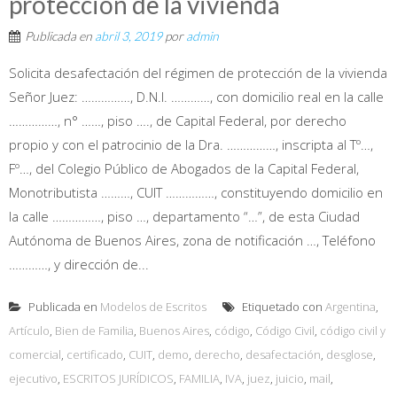
proteccion de la vivienda
Publicada en
abril 3, 2019
por
admin
Solicita desafectación del régimen de protección de la vivienda
Señor Juez: ……………, D.N.I. …………, con domicilio real en la calle
……………, n° ……, piso …., de Capital Federal, por derecho
propio y con el patrocinio de la Dra. ……………, inscripta al Tº…,
Fº…, del Colegio Público de Abogados de la Capital Federal,
Monotributista ………, CUIT ……………, constituyendo domicilio en
la calle ……………, piso …, departamento “…”, de esta Ciudad
Autónoma de Buenos Aires, zona de notificación …, Teléfono
…………, y dirección de...
Publicada en
Modelos de Escritos
Etiquetado con
Argentina
,
Artículo
,
Bien de Familia
,
Buenos Aires
,
código
,
Código Civil
,
código civil y
comercial
,
certificado
,
CUIT
,
demo
,
derecho
,
desafectación
,
desglose
,
ejecutivo
,
ESCRITOS JURÍDICOS
,
FAMILIA
,
IVA
,
juez
,
juicio
,
mail
,