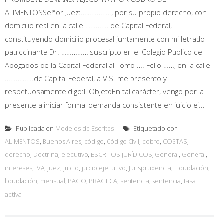
ALIMENTOSSeñor Juez:…………….., por su propio derecho, con
domicilio real en la calle …………. de Capital Federal,
constituyendo domicilio procesal juntamente con mi letrado
patrocinante Dr. …………… suscripto en el Colegio Público de
Abogados de la Capital Federal al Tomo …. Folio ……, en la calle
…………….de Capital Federal, a V.S. me presento y
respetuosamente digo:I. ObjetoEn tal carácter, vengo por la
presente a iniciar formal demanda consistente en juicio ej...
Publicada en
Modelos de Escritos
Etiquetado con
ALIMENTOS
,
Buenos Aires
,
código
,
Código Civil
,
cobro
,
COSTAS
,
derecho
,
Doctrina
,
ejecutivo
,
ESCRITOS JURÍDICOS
,
General
,
General
,
intereses
,
IVA
,
juez
,
juicio
,
juicio ejecutivo
,
Jurisprudencia
,
Liquidación
,
liquidación
,
mensual
,
PAGO
,
PRACTICA
,
sentencia
,
sentencia
,
tasa
activa