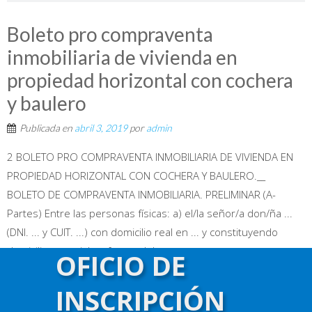
Boleto pro compraventa
inmobiliaria de vivienda en
propiedad horizontal con cochera
y baulero
Publicada en
abril 3, 2019
por
admin
2 BOLETO PRO COMPRAVENTA INMOBILIARIA DE VIVIENDA EN
PROPIEDAD HORIZONTAL CON COCHERA Y BAULERO.__
BOLETO DE COMPRAVENTA INMOBILIARIA. PRELIMINAR (A-
Partes) Entre las personas físicas: a) el/la señor/a don/ña ...
(DNI. ... y CUIT. ...) con domicilio real en ... y constituyendo
domicilio especial a efectos del presente en ..., por una parte
OFICIO DE
y en adelante denominado «VENDEDOR»; y a) el/la señor/a
don/ña ... (DNI. ... y CUIT. ...) con domicilio real en ... y
INSCRIPCIÓN
constituyendo domicilio especial a...