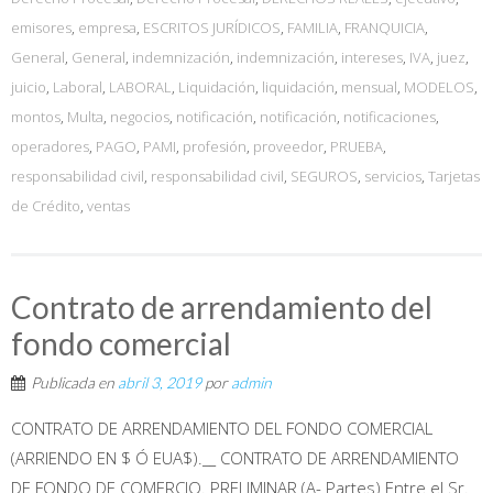
emisores
,
empresa
,
ESCRITOS JURÍDICOS
,
FAMILIA
,
FRANQUICIA
,
General
,
General
,
indemnización
,
indemnización
,
intereses
,
IVA
,
juez
,
juicio
,
Laboral
,
LABORAL
,
Liquidación
,
liquidación
,
mensual
,
MODELOS
,
montos
,
Multa
,
negocios
,
notificación
,
notificación
,
notificaciones
,
operadores
,
PAGO
,
PAMI
,
profesión
,
proveedor
,
PRUEBA
,
responsabilidad civil
,
responsabilidad civil
,
SEGUROS
,
servicios
,
Tarjetas
de Crédito
,
ventas
Contrato de arrendamiento del
fondo comercial
Publicada en
abril 3, 2019
por
admin
CONTRATO DE ARRENDAMIENTO DEL FONDO COMERCIAL
(ARRIENDO EN $ Ó EUA$).__ CONTRATO DE ARRENDAMIENTO
DE FONDO DE COMERCIO. PRELIMINAR (A- Partes) Entre el Sr.