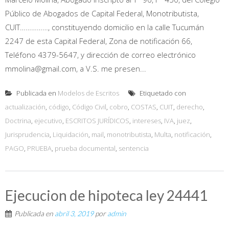
Público de Abogados de Capital Federal, Monotributista,
CUIT……………, constituyendo domicilio en la calle Tucumán
2247 de esta Capital Federal, Zona de notificación 66,
Teléfono 4379-5647, y dirección de correo electrónico
mmolina@gmail.com, a V.S. me presen...
Publicada en
Modelos de Escritos
Etiquetado con
actualización
,
código
,
Código Civil
,
cobro
,
COSTAS
,
CUIT
,
derecho
,
Doctrina
,
ejecutivo
,
ESCRITOS JURÍDICOS
,
intereses
,
IVA
,
juez
,
Jurisprudencia
,
Liquidación
,
mail
,
monotributista
,
Multa
,
notificación
,
PAGO
,
PRUEBA
,
prueba documental
,
sentencia
Ejecucion de hipoteca ley 24441
Publicada en
abril 3, 2019
por
admin