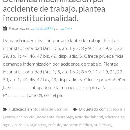
accidente de trabajo. plantea
inconstitucionalidad.
Publicada en
abril 3, 2019
por
admin
Demanda indemnización por accidente de trabajo. Plantea
inconstitucionalidad (Art. 1; 6, ap. 1 y 2; 8 y 9, 11 a 19, 21, 22;
39, ap. 1; 44, 46, 47 bis, 49, disp. adic. 5. Ofrece pruebaInicia
demanda indemnización por accidente de trabajo. Plantea
inconstitucionalidad (Art. 1; 6, ap. 1 y 2; 8 y 9, 11 a 19, 21, 22;
39, ap. 1; 44, 46, 47 bis, 49, disp. adic. 5. Ofrece pruebaSeñor
Juez:..............., abogado de la matricula inscripto al N° ...............
F° ............... Tomo XI, con el pa...
Publicada en
Modelos de Escritos
Etiquetado con
acceso a la
Justicia
,
acción civil
,
accidente de trabajo
,
actividad laboral
,
adicionales
,
agro
,
AMPARO
,
Argentina
,
Artículo
,
atención médica
,
Audiencia
,