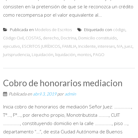
consisten en la pretensión de que se le reconozca un crédito
como recompensa por el valor equivalente al...
Publicada en
Modelos de Escritos
Etiquetado con
código
,
Código Civil
,
COSTAS
,
derecho
,
Doctrina
,
Domicilio constituido
,
ejecutivo
,
ESCRITOS JURÍDICOS
,
FAMILIA
,
Incidente
,
intereses
,
IVA
,
juez
,
Jurisprudencia
,
Liquidación
,
liquidación
,
montos
,
PAGO
Cobro de honorarios mediacion
Publicada en
abril 3, 2019
por
admin
Inicia cobro de honorarios de mediación Señor Juez: ……………,
T°…, F°…, por derecho propio, Monotributista ………, CUIT
……………, constituyendo domicilio en la calle ……………, piso …,
departamento “…”, de esta Ciudad Autónoma de Buenos