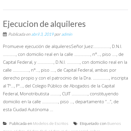
Ejecucion de alquileres
Publicada en
abril 3, 2019
por
admin
Promueve ejecución de alquileresSeñor Juez:……………, D.N.I.
…………, con domicilio real en la calle ……………, n°…, piso …., de
Capital Federal, y ……………, D.N.I. …………, con domicilio real en la
calle ……………, n°…, piso …., de Capital Federal, ambas por
derecho propio y con el patrocinio de la Dra. ……………, inscripta
al Tº…, Fº…, del Colegio Público de Abogados de la Capital
Federal, Monotributista ………, CUIT ……………, constituyendo
domicilio en la calle ……………, piso …, departamento “…”, de
esta Ciudad Autónoma ...
Publicada en
Modelos de Escritos
Etiquetado con
Buenos