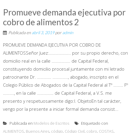
Promueve demanda ejecutiva por
cobro de alimentos 2
Publicada en
abril 3, 2019
por
admin
PROMUEVE DEMANDA EJECUTIVA POR COBRO DE
ALIMENTOSSeñor Juez:……………….. por su propio derecho, con
domicilio real en la calle …………….. de Capital Federal,
constituyendo domicilio procesal juntamente con mi letrado
patrocinante Dr. …………. ………….., abogado, inscripto en el
Colegio Público de Abogados de la Capital Federal al Tº ……… Fº
………., en la calle …………… de Capital Federal, a V.S. me
presento y respetuosamente digo:I. ObjetoEn tal carácter,
vengo por la presente a iniciar formal demanda consist...
Publicada en
Modelos de Escritos
Etiquetado con
ALIMENTOS
,
Buenos Aires
,
código
,
Código Civil
,
cobro
,
COSTAS
,