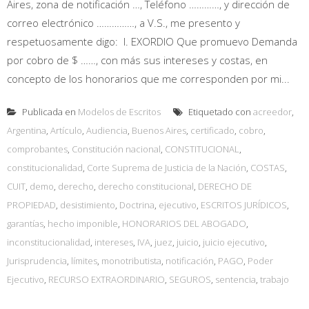
Aires, zona de notificación …, Teléfono …………, y dirección de
correo electrónico ……………, a V.S., me presento y
respetuosamente digo: I. EXORDIO Que promuevo Demanda
por cobro de $ ……, con más sus intereses y costas, en
concepto de los honorarios que me corresponden por mi...
Publicada en
Modelos de Escritos
Etiquetado con
acreedor
,
Argentina
,
Artículo
,
Audiencia
,
Buenos Aires
,
certificado
,
cobro
,
comprobantes
,
Constitución nacional
,
CONSTITUCIONAL
,
constitucionalidad
,
Corte Suprema de Justicia de la Nación
,
COSTAS
,
CUIT
,
demo
,
derecho
,
derecho constitucional
,
DERECHO DE
PROPIEDAD
,
desistimiento
,
Doctrina
,
ejecutivo
,
ESCRITOS JURÍDICOS
,
garantías
,
hecho imponible
,
HONORARIOS DEL ABOGADO
,
inconstitucionalidad
,
intereses
,
IVA
,
juez
,
juicio
,
juicio ejecutivo
,
Jurisprudencia
,
límites
,
monotributista
,
notificación
,
PAGO
,
Poder
Ejecutivo
,
RECURSO EXTRAORDINARIO
,
SEGUROS
,
sentencia
,
trabajo