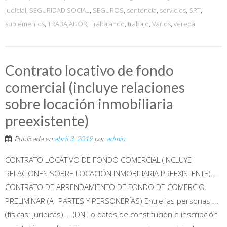
judicial
,
SEGURIDAD SOCIAL
,
SEGUROS
,
sentencia
,
servicios
,
SRT
,
suplementos
,
TRABAJADOR
,
Trabajando
,
trabajo
,
Varios
,
vereda
Contrato locativo de fondo
comercial (incluye relaciones
sobre locación inmobiliaria
preexistente)
Publicada en
abril 3, 2019
por
admin
CONTRATO LOCATIVO DE FONDO COMERCIAL (INCLUYE
RELACIONES SOBRE LOCACIÓN INMOBILIARIA PREEXISTENTE).__
CONTRATO DE ARRENDAMIENTO DE FONDO DE COMERCIO.
PRELIMINAR (A- PARTES Y PERSONERÍAS) Entre las personas ...
(físicas; jurídicas), ...(DNI. o datos de constitución e inscripción