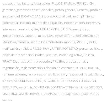
excepciones
,
factura
,
facturación
,
FALLOS
,
FAMILIA
,
FRANQUICIA
,
garantías
,
garantías constitucionales
,
gastos
,
género
,
General
,
grado de
incapacidad
,
INCAPACIDAD
,
inconstitucionalidad
,
Incumplimiento
contractual
,
incumplimiento de obligación
,
indemnización
,
intereses
,
intereses moratorios
,
IVA
,
JUBILACIONES
,
JUECES
,
juez
,
juicio
,
Jurisprudencia
,
Laboral
,
límites
,
LDC
,
ley de defensa del consumidor
,
Mendoza
,
mensual
,
monto indemnizatorio
,
montos
,
MOPRE
,
Multa
,
notificación
,
nulidad
,
PAGO
,
PAMI
,
PATRIA POTESTAD
,
personas físicas
,
plazo de prescripción
,
Poder Ejecutivo
,
Poder legislativo
,
Política
,
PRACTICA
,
producción
,
proveedor
,
PRUEBA
,
prueba pericial
,
registración
,
reglamentación
,
relación de consumo
,
REMUNERACION
,
remuneraciones
,
repro
,
responsabilidad civil
,
riesgos del trabajo
,
Salud
,
síndico
,
SEGURIDAD SOCIAL
,
SEGURO DE RESPONSABILIDAD CIVIL
,
SEGUROS
,
sentencia
,
SENTENCIA CONDENATORIA
,
servicios
,
SRT
,
SSN
,
tasa activa
,
tasa de interés
,
TRABAJADOR
,
Trabajando
,
trabajo
,
Varios
,
ventas