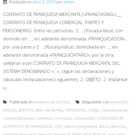
Publicada en
abril 3, 2019
por
admin
CONTRATO DE FRANQUICIA MERCANTIL («FRANCHISING»).__
CONTRATO DE FRANQUICIA COMERCIAL. PARTES Y
PERSONERÍAS. Entre las personas: 2. ...(física/jurídica), con
domicilio en ..., en adelante denominada «FRANQUICIADOR»,
por una parte y 3. ...(física/jurídica), domiciliada en ..., en
adelante denominada «FRANQUICIATARIO», por la otra,
celebran este CONTRATO DE FRANQUICIA MERCANTIL DEL
SISTEMA DENOMINADO «...», según las declaraciones y
cláusulas (estipulaciones) siguientes: 2. OBJETO. 2. Implantar
u...
Publicada en
Modelos de Escritos
Etiquetado con
acreedor
,
Artículo
,
BANCOS
,
Bien de Familia
,
CAPACIDAD
,
código
,
cláusula penal
,
comercialización
,
comercio
,
concurso
,
consumidor
,
CONSUMIDOR
,
CONTRATO DE FRANQUICIA
,
CUIT
,
daños y perjuicios
,
datos
,
derecho
,
Derecho Procesal
,
Derecho Procesal
,
DERECHOS REALES
,
ejecutivo
,