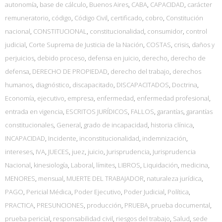
autonomía
,
base de cálculo
,
Buenos Aires
,
CABA
,
CAPACIDAD
,
carácter
remuneratorio
,
código
,
Código Civil
,
certificado
,
cobro
,
Constitución
nacional
,
CONSTITUCIONAL
,
constitucionalidad
,
consumidor
,
control
judicial
,
Corte Suprema de Justicia de la Nación
,
COSTAS
,
crisis
,
daños y
perjuicios
,
debido proceso
,
defensa en juicio
,
derecho
,
derecho de
defensa
,
DERECHO DE PROPIEDAD
,
derecho del trabajo
,
derechos
humanos
,
diagnóstico
,
discapacitado
,
DISCAPACITADOS
,
Doctrina
,
Economía
,
ejecutivo
,
empresa
,
enfermedad
,
enfermedad profesional
,
entrada en vigencia
,
ESCRITOS JURÍDICOS
,
FALLOS
,
garantías
,
garantías
constitucionales
,
General
,
grado de incapacidad
,
historia clínica
,
INCAPACIDAD
,
Incidente
,
inconstitucionalidad
,
indemnización
,
intereses
,
IVA
,
JUECES
,
juez
,
juicio
,
Jurisprudencia
,
Jurisprudencia
Nacional
,
kinesiología
,
Laboral
,
límites
,
LIBROS
,
Liquidación
,
medicina
,
MENORES
,
mensual
,
MUERTE DEL TRABAJADOR
,
naturaleza jurídica
,
PAGO
,
Pericial Médica
,
Poder Ejecutivo
,
Poder Judicial
,
Política
,
PRACTICA
,
PRESUNCIONES
,
producción
,
PRUEBA
,
prueba documental
,
prueba pericial
,
responsabilidad civil
,
riesgos del trabajo
,
Salud
,
sede