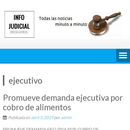
Saltar
al
contenido
ejecutivo
Promueve demanda ejecutiva por
cobro de alimentos
Publicada en
abril 3, 2019
por
admin
PROMUEVE DEMANDA EJECUTIVA POR COBRO DE