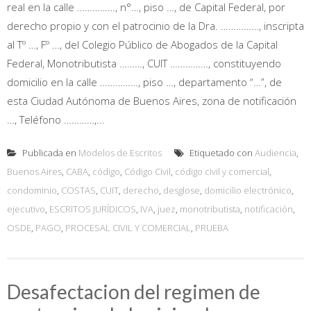
real en la calle ……………, n°…, piso …, de Capital Federal, por
derecho propio y con el patrocinio de la Dra. ……………, inscripta
al Tº …, Fº …, del Colegio Público de Abogados de la Capital
Federal, Monotributista ………, CUIT ……………, constituyendo
domicilio en la calle ……………, piso …, departamento “…”, de
esta Ciudad Autónoma de Buenos Aires, zona de notificación
…, Teléfono …………,...
Publicada en
Modelos de Escritos
Etiquetado con
Audiencia
,
Buenos Aires
,
CABA
,
código
,
Código Civil
,
código civil y comercial
,
condominio
,
COSTAS
,
CUIT
,
derecho
,
desglose
,
domicilio electrónico
,
ejecutivo
,
ESCRITOS JURÍDICOS
,
IVA
,
juez
,
monotributista
,
notificación
,
OSDE
,
PAGO
,
PROCESAL CIVIL Y COMERCIAL
,
PRUEBA
Desafectacion del regimen de