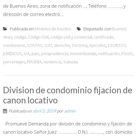
de Buenos Aires, zona de notificación …, Teléfono …………, y
dirección de correo electró...
Publicada en
Modelos de Escritos
Etiquetado con
Buenos
Aires
,
código
,
Código Civil
,
código civil y comercial
,
certificado
,
condominio
,
COSTAS
,
CUIT
,
derecho
,
Doctrina
,
ejecutivo
,
ESCRITOS
JURÍDICOS
,
IVA
,
juez
,
Jurisprudencia
,
monotributista
,
notificación
,
PAGO
,
porcentajes
,
PRUEBA
,
sentencia
,
Subasta
Division de condominio fijacion de
canon locativo
Publicada en
abril 3, 2019
por
admin
Promueve Demanda por división de condominio y fijación de
canon locativo Señor Juez: ……………, D.N.I. …………, con domicilio