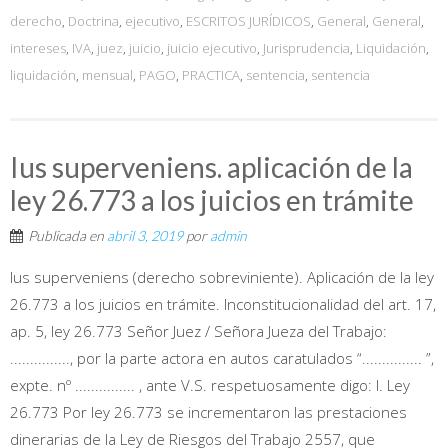
derecho
,
Doctrina
,
ejecutivo
,
ESCRITOS JURÍDICOS
,
General
,
General
,
intereses
,
IVA
,
juez
,
juicio
,
juicio ejecutivo
,
Jurisprudencia
,
Liquidación
,
liquidación
,
mensual
,
PAGO
,
PRACTICA
,
sentencia
,
sentencia
Ius superveniens. aplicación de la
ley 26.773 a los juicios en trámite
Publicada en
abril 3, 2019
por
admin
Ius superveniens (derecho sobreviniente). Aplicación de la ley
26.773 a los juicios en trámite. Inconstitucionalidad del art. 17,
ap. 5, ley 26.773 Señor Juez / Señora Jueza del Trabajo:
..............., por la parte actora en autos caratulados “............... ”,
expte. nº ............... , ante V.S. respetuosamente digo: I. Ley
26.773 Por ley 26.773 se incrementaron las prestaciones
dinerarias de la Ley de Riesgos del Trabajo 2557, que