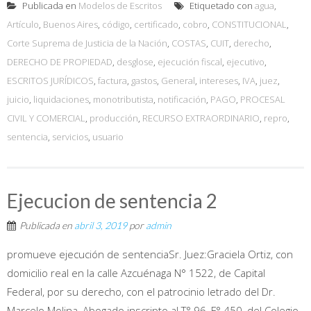
Publicada en
Modelos de Escritos
Etiquetado con
agua
,
Artículo
,
Buenos Aires
,
código
,
certificado
,
cobro
,
CONSTITUCIONAL
,
Corte Suprema de Justicia de la Nación
,
COSTAS
,
CUIT
,
derecho
,
DERECHO DE PROPIEDAD
,
desglose
,
ejecución fiscal
,
ejecutivo
,
ESCRITOS JURÍDICOS
,
factura
,
gastos
,
General
,
intereses
,
IVA
,
juez
,
juicio
,
liquidaciones
,
monotributista
,
notificación
,
PAGO
,
PROCESAL
CIVIL Y COMERCIAL
,
producción
,
RECURSO EXTRAORDINARIO
,
repro
,
sentencia
,
servicios
,
usuario
Ejecucion de sentencia 2
Publicada en
abril 3, 2019
por
admin
promueve ejecución de sentenciaSr. Juez:Graciela Ortiz, con
domicilio real en la calle Azcuénaga N° 1522, de Capital
Federal, por su derecho, con el patrocinio letrado del Dr.
Marcelo Molina, Abogado inscripto al T° 96, F° 450, del Colegio