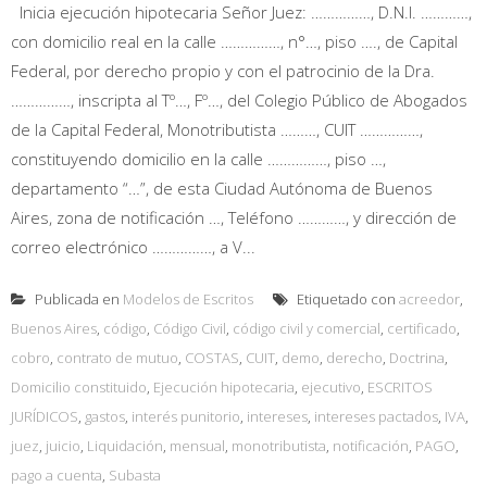
Inicia ejecución hipotecaria Señor Juez: ……………, D.N.I. …………,
con domicilio real en la calle ……………, n°…, piso …., de Capital
Federal, por derecho propio y con el patrocinio de la Dra.
……………, inscripta al Tº…, Fº…, del Colegio Público de Abogados
de la Capital Federal, Monotributista ………, CUIT ……………,
constituyendo domicilio en la calle ……………, piso …,
departamento “…”, de esta Ciudad Autónoma de Buenos
Aires, zona de notificación …, Teléfono …………, y dirección de
correo electrónico ……………, a V...
Publicada en
Modelos de Escritos
Etiquetado con
acreedor
,
Buenos Aires
,
código
,
Código Civil
,
código civil y comercial
,
certificado
,
cobro
,
contrato de mutuo
,
COSTAS
,
CUIT
,
demo
,
derecho
,
Doctrina
,
Domicilio constituido
,
Ejecución hipotecaria
,
ejecutivo
,
ESCRITOS
JURÍDICOS
,
gastos
,
interés punitorio
,
intereses
,
intereses pactados
,
IVA
,
juez
,
juicio
,
Liquidación
,
mensual
,
monotributista
,
notificación
,
PAGO
,
pago a cuenta
,
Subasta