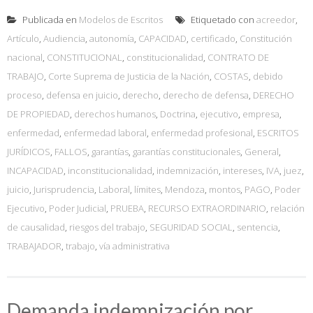
Publicada en
Modelos de Escritos
Etiquetado con
acreedor
,
Artículo
,
Audiencia
,
autonomía
,
CAPACIDAD
,
certificado
,
Constitución
nacional
,
CONSTITUCIONAL
,
constitucionalidad
,
CONTRATO DE
TRABAJO
,
Corte Suprema de Justicia de la Nación
,
COSTAS
,
debido
proceso
,
defensa en juicio
,
derecho
,
derecho de defensa
,
DERECHO
DE PROPIEDAD
,
derechos humanos
,
Doctrina
,
ejecutivo
,
empresa
,
enfermedad
,
enfermedad laboral
,
enfermedad profesional
,
ESCRITOS
JURÍDICOS
,
FALLOS
,
garantías
,
garantías constitucionales
,
General
,
INCAPACIDAD
,
inconstitucionalidad
,
indemnización
,
intereses
,
IVA
,
juez
,
juicio
,
Jurisprudencia
,
Laboral
,
límites
,
Mendoza
,
montos
,
PAGO
,
Poder
Ejecutivo
,
Poder Judicial
,
PRUEBA
,
RECURSO EXTRAORDINARIO
,
relación
de causalidad
,
riesgos del trabajo
,
SEGURIDAD SOCIAL
,
sentencia
,
TRABAJADOR
,
trabajo
,
vía administrativa
Demanda indemnización por