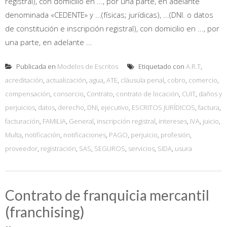
registral), con domicilio en ..., por una parte, en adelante
denominada «CEDENTE» y ...(físicas; jurídicas), ...(DNI. o datos
de constitución e inscripción registral), con domicilio en ..., por
una parte, en adelante ...
Publicada en
Modelos de Escritos
Etiquetado con
A.R.T
,
acreditación
,
actualización
,
agua
,
ATE
,
cláusula penal
,
cobro
,
comercio
,
compensación
,
consorcio
,
Contrato
,
contrato de locación
,
CUIT
,
daños y
perjuicios
,
datos
,
derecho
,
DNI
,
ejecutivo
,
ESCRITOS JURÍDICOS
,
factura
,
facturación
,
FAMILIA
,
General
,
inscripción registral
,
intereses
,
IVA
,
juicio
,
Multa
,
notificación
,
notificaciones
,
PAGO
,
perjuicio
,
profesión
,
proveedor
,
registración
,
SAS
,
SEGUROS
,
servicios
,
SIDA
,
usura
Contrato de franquicia mercantil
(franchising)