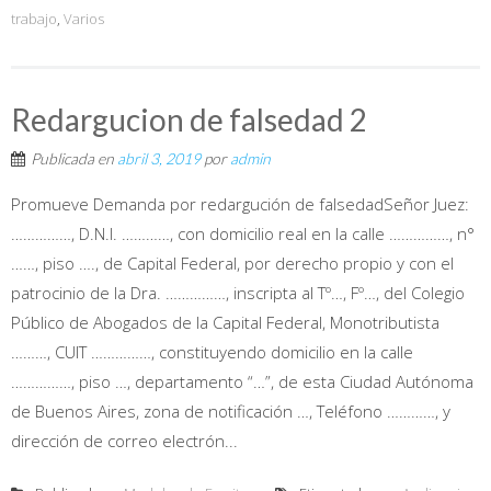
trabajo
,
Varios
Redargucion de falsedad 2
Publicada en
abril 3, 2019
por
admin
Promueve Demanda por redargución de falsedadSeñor Juez:
……………, D.N.I. …………, con domicilio real en la calle ……………, n°
……, piso …., de Capital Federal, por derecho propio y con el
patrocinio de la Dra. ……………, inscripta al Tº…, Fº…, del Colegio
Público de Abogados de la Capital Federal, Monotributista
………, CUIT ……………, constituyendo domicilio en la calle
……………, piso …, departamento “…”, de esta Ciudad Autónoma
de Buenos Aires, zona de notificación …, Teléfono …………, y
dirección de correo electrón...