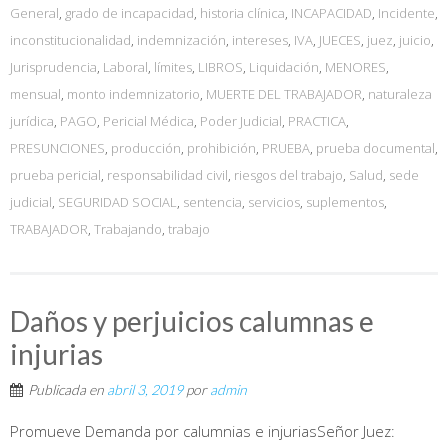
General
,
grado de incapacidad
,
historia clínica
,
INCAPACIDAD
,
Incidente
,
inconstitucionalidad
,
indemnización
,
intereses
,
IVA
,
JUECES
,
juez
,
juicio
,
Jurisprudencia
,
Laboral
,
límites
,
LIBROS
,
Liquidación
,
MENORES
,
mensual
,
monto indemnizatorio
,
MUERTE DEL TRABAJADOR
,
naturaleza
jurídica
,
PAGO
,
Pericial Médica
,
Poder Judicial
,
PRACTICA
,
PRESUNCIONES
,
producción
,
prohibición
,
PRUEBA
,
prueba documental
,
prueba pericial
,
responsabilidad civil
,
riesgos del trabajo
,
Salud
,
sede
judicial
,
SEGURIDAD SOCIAL
,
sentencia
,
servicios
,
suplementos
,
TRABAJADOR
,
Trabajando
,
trabajo
Daños y perjuicios calumnas e
injurias
Publicada en
abril 3, 2019
por
admin
Promueve Demanda por calumnias e injuriasSeñor Juez: