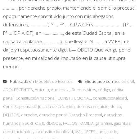
..........., por derecho propio, manteniendo el domicilio procesal
oportunamente constituido junto con mis abogados
defensores, ............. (T° ... F° ... C.P.A.C.F) y ...................... (T° ...
F° ... C.P.A.C.F), en ………………, de esta Ciudad Capital, en la
causa caratulada «…………….», que lleva el Nº ……, a VV.EE. me
dirijo y respetuosamente digo: I.— OBJETO Que vengo por el
presente, en mi calidad de imputado en la causa ut supra
mencio...
Publicada en
Modelos de Escritos
Etiquetado con
acción civil
,
ADOLESCENTES
,
Artículo
,
Audiencia
,
Buenos Aires
,
código
,
código
penal
,
Constitución nacional
,
CONSTITUCIONAL
,
constitucionalidad
,
Corte Suprema de Justicia de la Nación
,
defensa en juicio
,
delito
,
DELITOS
,
derecho
,
derecho penal
,
Derecho Procesal
,
derechos
humanos
,
ESCRITOS JURÍDICOS
,
FALLOS
,
FAMILIA
,
garantías
,
garantías
constitucionales
,
inconstitucionalidad
,
IVA
,
JUECES
,
juez
,
juicio
,