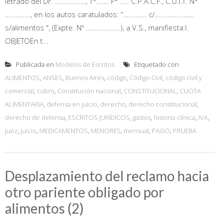
letrado del Dr. …………….., T°……. F° ….. C.P.A.C.F., C.U.I.T. N°
………….., en los autos caratulados: “…………. c/………………….
s/alimentos ", (Expte. Nº ……………….), a V.S., manifiesta:I.
OBJETOEn t...
Publicada en
Modelos de Escritos
Etiquetado con
ALIMENTOS
,
ANSES
,
Buenos Aires
,
código
,
Código Civil
,
código civil y
comercial
,
cobro
,
Constitución nacional
,
CONSTITUCIONAL
,
CUOTA
ALIMENTARIA
,
defensa en juicio
,
derecho
,
derecho constitucional
,
derecho de defensa
,
ESCRITOS JURÍDICOS
,
gastos
,
historia clínica
,
IVA
,
juez
,
juicio
,
MEDICAMENTOS
,
MENORES
,
mensual
,
PAGO
,
PRUEBA
Desplazamiento del reclamo hacia
otro pariente obligado por
alimentos (2)