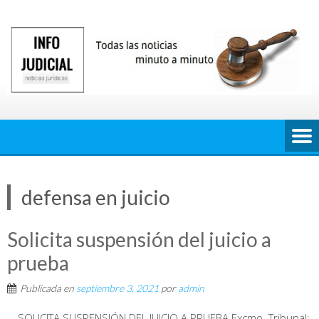
Saltar
al
contenido
defensa en juicio
Solicita suspensión del juicio a
prueba
Publicada en
septiembre 3, 2021
por
admin
SOLICITA SUSPENSIÓN DEL JUICIO A PRUEBA Excmo. Tribunal: