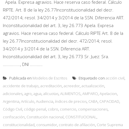
Apela. Expresa agravios. Hace reserva caso federal. Cálculo
RIPTE. Art. 8 de la ley 26.77Inconstitucionalidad del decr.
472/2014; resol. 34/2014 y 3/2014 de la SSN. Diferencia ART.
Inconstitucionalidad del art. 3, ley 26.773 Apela. Expresa
agravios. Hace reserva caso federal. Cálculo RIPTE Art. 8 de la
ley 26.77Inconstitucionalidad del decr. 472/2014; resol.
34/2014 y 3/2014 de la SSN. Diferencia ART.
Inconstitucionalidad del art. 3, ley 26.773 Sr. Juez: Sra.
..............., DNI ...........
Publicada en
Modelos de Escritos
Etiquetado con
acción civil
,
accidente de trabajo
,
acreditación
,
acreedor
,
actualización
,
adicionales
,
agro
,
agua
,
alícuotas
,
ALIMENTOS
,
AMPARO
,
Apelacion
,
Argentina
,
Artículo
,
Audiencia
,
índices de precios
,
CABA
,
CAPACIDAD
,
Código Civil
,
código penal
,
cobro
,
comercio
,
compensaciones
,
confiscación
,
Constitución nacional
,
CONSTITUCIONAL
,
constitucionalidad
,
consumidor
,
contrato de afiliación
,
Corte Suprema