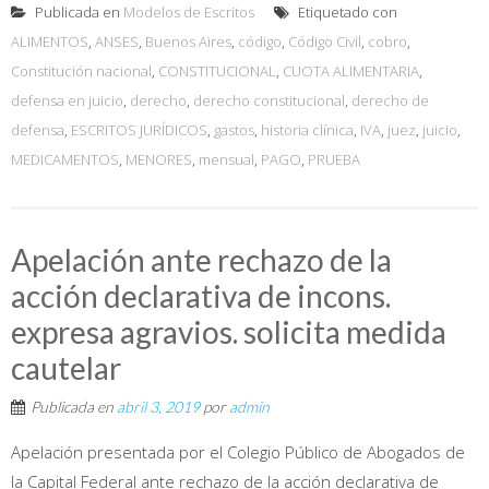
Publicada en
Modelos de Escritos
Etiquetado con
ALIMENTOS
,
ANSES
,
Buenos Aires
,
código
,
Código Civil
,
cobro
,
Constitución nacional
,
CONSTITUCIONAL
,
CUOTA ALIMENTARIA
,
defensa en juicio
,
derecho
,
derecho constitucional
,
derecho de
defensa
,
ESCRITOS JURÍDICOS
,
gastos
,
historia clínica
,
IVA
,
juez
,
juicio
,
MEDICAMENTOS
,
MENORES
,
mensual
,
PAGO
,
PRUEBA
Apelación ante rechazo de la
acción declarativa de incons.
expresa agravios. solicita medida
cautelar
Publicada en
abril 3, 2019
por
admin
Apelación presentada por el Colegio Público de Abogados de
la Capital Federal ante rechazo de la acción declarativa de