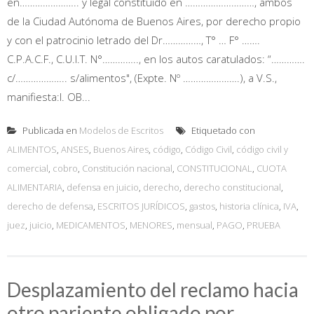
en………………….. y legal constituido en ………………………, ambos
de la Ciudad Autónoma de Buenos Aires, por derecho propio
y con el patrocinio letrado del Dr……………, T° … F° …….
C.P.A.C.F., C.U.I.T. N°………….., en los autos caratulados: “………….
c/……………….. s/alimentos", (Expte. Nº ………………….), a V.S.,
manifiesta:I. OB...
Publicada en
Modelos de Escritos
Etiquetado con
ALIMENTOS
,
ANSES
,
Buenos Aires
,
código
,
Código Civil
,
código civil y
comercial
,
cobro
,
Constitución nacional
,
CONSTITUCIONAL
,
CUOTA
ALIMENTARIA
,
defensa en juicio
,
derecho
,
derecho constitucional
,
derecho de defensa
,
ESCRITOS JURÍDICOS
,
gastos
,
historia clínica
,
IVA
,
juez
,
juicio
,
MEDICAMENTOS
,
MENORES
,
mensual
,
PAGO
,
PRUEBA
Desplazamiento del reclamo hacia
otro pariente obligado por