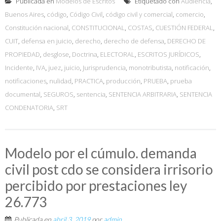
Publicada en
Modelos de Escritos
Etiquetado con
Audiencia
,
Buenos Aires
,
código
,
Código Civil
,
código civil y comercial
,
comercio
,
Constitución nacional
,
CONSTITUCIONAL
,
COSTAS
,
CUESTIÓN FEDERAL
,
CUIT
,
defensa en juicio
,
derecho
,
derecho de defensa
,
DERECHO DE
PROPIEDAD
,
desglose
,
Doctrina
,
ELECTORAL
,
ESCRITOS JURÍDICOS
,
Incidente
,
IVA
,
juez
,
juicio
,
Jurisprudencia
,
monotributista
,
notificación
,
notificaciones
,
nulidad
,
PRACTICA
,
producción
,
PRUEBA
,
prueba
documental
,
SEGUROS
,
sentencia
,
SENTENCIA ARBITRARIA
,
SENTENCIA
CONDENATORIA
,
SRT
Modelo por el cúmulo. demanda
civil post cdo se considera irrisorio
percibido por prestaciones ley
26.773
Publicada en
abril 3, 2019
por
admin