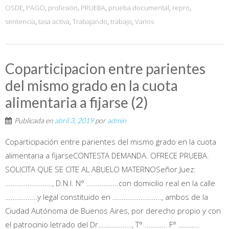
OSDE
,
PAGO
,
profesión
,
PRUEBA
,
prueba documental
,
repro
,
sentencia
,
tasa activa
,
Trabajando
,
trabajo
,
Varios
Coparticipacion entre parientes
del mismo grado en la cuota
alimentaria a fijarse (2)
Publicada en
abril 3, 2019
por
admin
Coparticipación entre parientes del mismo grado en la cuota
alimentaria a fijarseCONTESTA DEMANDA. OFRECE PRUEBA.
SOLICITA QUE SE CITE AL ABUELO MATERNOSeñor Juez:
……………………., D.N.I. N° ……………..con domicilio real en la calle
……………..y legal constituido en …………………….., ambos de la
Ciudad Autónoma de Buenos Aires, por derecho propio y con
el patrocinio letrado del Dr………………, T° ………… F° ………..