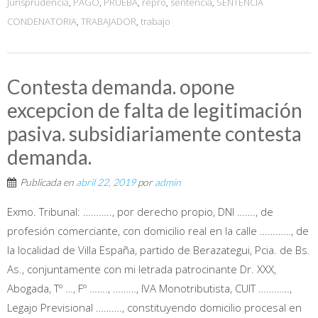
Jurisprudencia
,
PAGO
,
PRUEBA
,
repro
,
sentencia
,
SENTENCIA
CONDENATORIA
,
TRABAJADOR
,
trabajo
Contesta demanda. opone
excepcion de falta de legitimación
pasiva. subsidiariamente contesta
demanda.
Publicada en
abril 22, 2019
por
admin
Exmo. Tribunal: ……….., por derecho propio, DNI ……., de
profesión comerciante, con domicilio real en la calle …………, de
la localidad de Villa España, partido de Berazategui, Pcia. de Bs.
As., conjuntamente con mi letrada patrocinante Dr. XXX,
Abogada, Tº …, Fº ……., ………, IVA Monotributista, CUIT …………,
Legajo Previsional ………., constituyendo domicilio procesal en