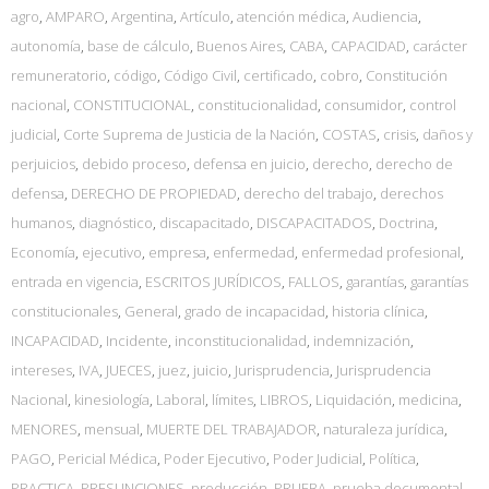
agro
,
AMPARO
,
Argentina
,
Artículo
,
atención médica
,
Audiencia
,
autonomía
,
base de cálculo
,
Buenos Aires
,
CABA
,
CAPACIDAD
,
carácter
remuneratorio
,
código
,
Código Civil
,
certificado
,
cobro
,
Constitución
nacional
,
CONSTITUCIONAL
,
constitucionalidad
,
consumidor
,
control
judicial
,
Corte Suprema de Justicia de la Nación
,
COSTAS
,
crisis
,
daños y
perjuicios
,
debido proceso
,
defensa en juicio
,
derecho
,
derecho de
defensa
,
DERECHO DE PROPIEDAD
,
derecho del trabajo
,
derechos
humanos
,
diagnóstico
,
discapacitado
,
DISCAPACITADOS
,
Doctrina
,
Economía
,
ejecutivo
,
empresa
,
enfermedad
,
enfermedad profesional
,
entrada en vigencia
,
ESCRITOS JURÍDICOS
,
FALLOS
,
garantías
,
garantías
constitucionales
,
General
,
grado de incapacidad
,
historia clínica
,
INCAPACIDAD
,
Incidente
,
inconstitucionalidad
,
indemnización
,
intereses
,
IVA
,
JUECES
,
juez
,
juicio
,
Jurisprudencia
,
Jurisprudencia
Nacional
,
kinesiología
,
Laboral
,
límites
,
LIBROS
,
Liquidación
,
medicina
,
MENORES
,
mensual
,
MUERTE DEL TRABAJADOR
,
naturaleza jurídica
,
PAGO
,
Pericial Médica
,
Poder Ejecutivo
,
Poder Judicial
,
Política
,
PRACTICA
,
PRESUNCIONES
,
producción
,
PRUEBA
,
prueba documental
,