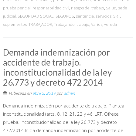
prueba pericial
,
responsabilidad civil
,
riesgos del trabajo
,
Salud
,
sede
judicial
,
SEGURIDAD SOCIAL
,
SEGUROS
,
sentencia
,
servicios
,
SRT
,
suplementos
,
TRABAJADOR
,
Trabajando
,
trabajo
,
Varios
,
vereda
Demanda indemnización por
accidente de trabajo.
inconstitucionalidad de la ley
26.773 y decreto 472 2014
Publicada en
abril 3, 2019
por
admin
Demanda indemnización por accidente de trabajo. Plantea
inconstitucionalidad (arts. 8, 12, 21, 22 y 46, LRT. Ofrece
prueba. Inconstitucionalidad de la ley 26.773 y decreto
472/2014 Inicia demanda indemnización por accidente de