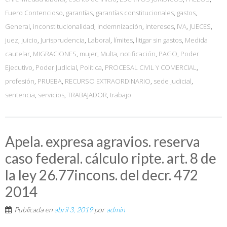
Fuero Contencioso
,
garantías
,
garantías constitucionales
,
gastos
,
General
,
inconstitucionalidad
,
indemnización
,
intereses
,
IVA
,
JUECES
,
juez
,
juicio
,
Jurisprudencia
,
Laboral
,
límites
,
litigar sin gastos
,
Medida
cautelar
,
MIGRACIONES
,
mujer
,
Multa
,
notificación
,
PAGO
,
Poder
Ejecutivo
,
Poder Judicial
,
Política
,
PROCESAL CIVIL Y COMERCIAL
,
profesión
,
PRUEBA
,
RECURSO EXTRAORDINARIO
,
sede judicial
,
sentencia
,
servicios
,
TRABAJADOR
,
trabajo
Apela. expresa agravios. reserva
caso federal. cálculo ripte. art. 8 de
la ley 26.77incons. del decr. 472
2014
Publicada en
abril 3, 2019
por
admin