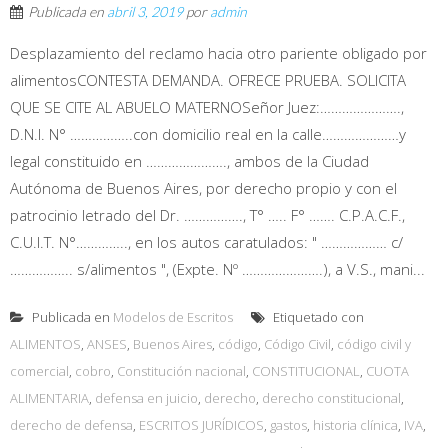
Publicada en
abril 3, 2019
por
admin
Desplazamiento del reclamo hacia otro pariente obligado por
alimentosCONTESTA DEMANDA. OFRECE PRUEBA. SOLICITA
QUE SE CITE AL ABUELO MATERNOSeñor Juez:………………….,
D.N.I. N° ……………..con domicilio real en la calle…………………y
legal constituido en …………………., ambos de la Ciudad
Autónoma de Buenos Aires, por derecho propio y con el
patrocinio letrado del Dr. ……………., T° ….. F° ……. C.P.A.C.F.,
C.U.I.T. N°………….., en los autos caratulados: " ……………… c/
…………….. s/alimentos ", (Expte. Nº ………………….), a V.S., mani...
Publicada en
Modelos de Escritos
Etiquetado con
ALIMENTOS
,
ANSES
,
Buenos Aires
,
código
,
Código Civil
,
código civil y
comercial
,
cobro
,
Constitución nacional
,
CONSTITUCIONAL
,
CUOTA
ALIMENTARIA
,
defensa en juicio
,
derecho
,
derecho constitucional
,
derecho de defensa
,
ESCRITOS JURÍDICOS
,
gastos
,
historia clínica
,
IVA
,