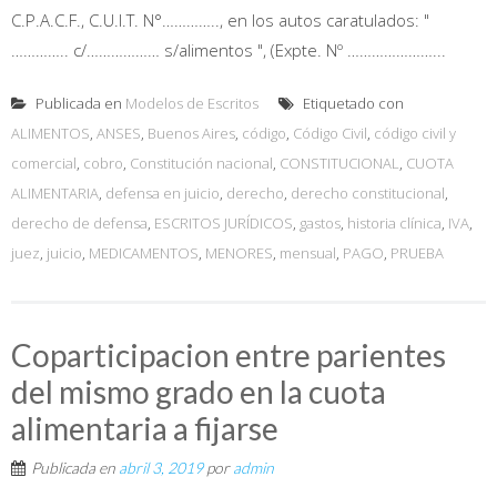
C.P.A.C.F., C.U.I.T. N°………….., en los autos caratulados: "
………….. c/……………… s/alimentos ", (Expte. Nº …………………...
Publicada en
Modelos de Escritos
Etiquetado con
ALIMENTOS
,
ANSES
,
Buenos Aires
,
código
,
Código Civil
,
código civil y
comercial
,
cobro
,
Constitución nacional
,
CONSTITUCIONAL
,
CUOTA
ALIMENTARIA
,
defensa en juicio
,
derecho
,
derecho constitucional
,
derecho de defensa
,
ESCRITOS JURÍDICOS
,
gastos
,
historia clínica
,
IVA
,
juez
,
juicio
,
MEDICAMENTOS
,
MENORES
,
mensual
,
PAGO
,
PRUEBA
Coparticipacion entre parientes
del mismo grado en la cuota
alimentaria a fijarse
Publicada en
abril 3, 2019
por
admin