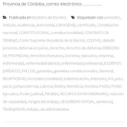
Provincia de Córdoba, correo electrónico .................
Publicada en
Modelos de Escritos
Etiquetado con
acreedor
,
Artículo
,
Audiencia
,
autonomía
,
CAPACIDAD
,
certificado
,
Constitución
nacional
,
CONSTITUCIONAL
,
constitucionalidad
,
CONTRATO DE
TRABAJO
,
Corte Suprema de Justicia de la Nación
,
COSTAS
,
debido
proceso
,
defensa en juicio
,
derecho
,
derecho de defensa
,
DERECHO
DE PROPIEDAD
,
derechos humanos
,
Doctrina
,
ejecutivo
,
empresa
,
enfermedad
,
enfermedad laboral
,
enfermedad profesional
,
ESCRITOS
JURÍDICOS
,
FALLOS
,
garantías
,
garantías constitucionales
,
General
,
INCAPACIDAD
,
inconstitucionalidad
,
indemnización
,
intereses
,
IVA
,
juez
,
juicio
,
Jurisprudencia
,
Laboral
,
límites
,
Mendoza
,
montos
,
PAGO
,
Poder
Ejecutivo
,
Poder Judicial
,
PRUEBA
,
RECURSO EXTRAORDINARIO
,
relación
de causalidad
,
riesgos del trabajo
,
SEGURIDAD SOCIAL
,
sentencia
,
TRABAJADOR
,
trabajo
,
vía administrativa