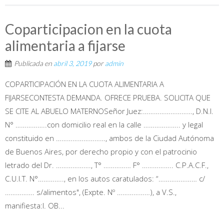
Coparticipacion en la cuota
alimentaria a fijarse
Publicada en
abril 3, 2019
por
admin
COPARTICIPACIÓN EN LA CUOTA ALIMENTARIA A
FIJARSECONTESTA DEMANDA. OFRECE PRUEBA. SOLICITA QUE
SE CITE AL ABUELO MATERNOSeñor Juez:………………………, D.N.I.
N° ……………..con domicilio real en la calle ……………….. y legal
constituido en ………………………, ambos de la Ciudad Autónoma
de Buenos Aires, por derecho propio y con el patrocinio
letrado del Dr. ………………., T° …………… F° …………….. C.P.A.C.F.,
C.U.I.T. N°………….., en los autos caratulados: “………………… c/
……………. s/alimentos", (Expte. Nº ………………), a V.S.,
manifiesta:I. OB...