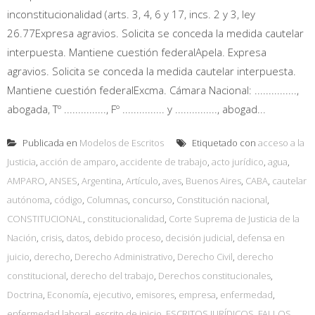
inconstitucionalidad (arts. 3, 4, 6 y 17, incs. 2 y 3, ley
26.77Expresa agravios. Solicita se conceda la medida cautelar
interpuesta. Mantiene cuestión federalApela. Expresa
agravios. Solicita se conceda la medida cautelar interpuesta.
Mantiene cuestión federalExcma. Cámara Nacional: ...............,
abogada, Tº ..............., Fº ............... y ..............., abogad...
Publicada en
Modelos de Escritos
Etiquetado con
acceso a la
Justicia
,
acción de amparo
,
accidente de trabajo
,
acto jurídico
,
agua
,
AMPARO
,
ANSES
,
Argentina
,
Artículo
,
aves
,
Buenos Aires
,
CABA
,
cautelar
autónoma
,
código
,
Columnas
,
concurso
,
Constitución nacional
,
CONSTITUCIONAL
,
constitucionalidad
,
Corte Suprema de Justicia de la
Nación
,
crisis
,
datos
,
debido proceso
,
decisión judicial
,
defensa en
juicio
,
derecho
,
Derecho Administrativo
,
Derecho Civil
,
derecho
constitucional
,
derecho del trabajo
,
Derechos constitucionales
,
Doctrina
,
Economía
,
ejecutivo
,
emisores
,
empresa
,
enfermedad
,
enfermedad laboral
,
escrito de inicio
,
ESCRITOS JURÍDICOS
,
FALLOS
,