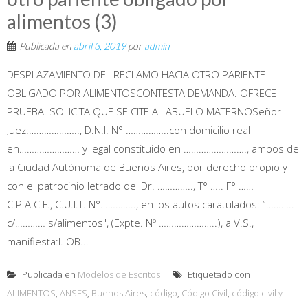
alimentos (3)
Publicada en
abril 3, 2019
por
admin
DESPLAZAMIENTO DEL RECLAMO HACIA OTRO PARIENTE
OBLIGADO POR ALIMENTOSCONTESTA DEMANDA. OFRECE
PRUEBA. SOLICITA QUE SE CITE AL ABUELO MATERNOSeñor
Juez:……………….., D.N.I. N° ……………..con domicilio real
en…………………… y legal constituido en ……………………., ambos de
la Ciudad Autónoma de Buenos Aires, por derecho propio y
con el patrocinio letrado del Dr. ………….., T° ….. F° ……
C.P.A.C.F., C.U.I.T. N°………….., en los autos caratulados: “………..
c/………… s/alimentos", (Expte. Nº …………………..), a V.S.,
manifiesta:I. OB...
Publicada en
Modelos de Escritos
Etiquetado con
ALIMENTOS
,
ANSES
,
Buenos Aires
,
código
,
Código Civil
,
código civil y