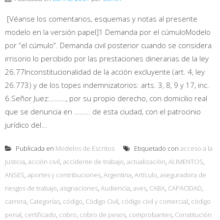
[Véanse los comentarios, esquemas y notas al presente
modelo en la versión papel]1 Demanda por el cúmuloModelo
por “el cúmulo”. Demanda civil posterior cuando se considera
irrisorio lo percibido por las prestaciones dinerarias de la ley
26.77Inconstitucionalidad de la acción excluyente (art. 4, ley
26.773) y de los topes indemnizatorios: arts. 3, 8, 9 y 17, inc.
6.Señor Juez:………, por su propio derecho, con domicilio real
que se denuncia en ……… de esta ciudad, con el patrocinio
jurídico del...
Publicada en
Modelos de Escritos
Etiquetado con
acceso a la
Justicia
,
acción civil
,
accidente de trabajo
,
actualización
,
ALIMENTOS
,
ANSES
,
aportes y contribuciones
,
Argentina
,
Artículo
,
aseguradora de
riesgos de trabajo
,
asignaciones
,
Audiencia
,
aves
,
CABA
,
CAPACIDAD
,
carrera
,
Categorías
,
código
,
Código Civil
,
código civil y comercial
,
código
penal
,
certificado
,
cobro
,
cobro de pesos
,
comprobantes
,
Constitución