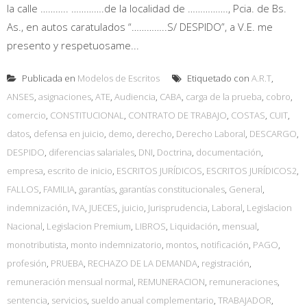
la calle ……….. ………….de la localidad de ……………., Pcia. de Bs.
As., en autos caratulados “…………..S/ DESPIDO”, a V.E. me
presento y respetuosame...
Publicada en
Modelos de Escritos
Etiquetado con
A.R.T
,
ANSES
,
asignaciones
,
ATE
,
Audiencia
,
CABA
,
carga de la prueba
,
cobro
,
comercio
,
CONSTITUCIONAL
,
CONTRATO DE TRABAJO
,
COSTAS
,
CUIT
,
datos
,
defensa en juicio
,
demo
,
derecho
,
Derecho Laboral
,
DESCARGO
,
DESPIDO
,
diferencias salariales
,
DNI
,
Doctrina
,
documentación
,
empresa
,
escrito de inicio
,
ESCRITOS JURÍDICOS
,
ESCRITOS JURÍDICOS2
,
FALLOS
,
FAMILIA
,
garantías
,
garantías constitucionales
,
General
,
indemnización
,
IVA
,
JUECES
,
juicio
,
Jurisprudencia
,
Laboral
,
Legislacion
Nacional
,
Legislacion Premium
,
LIBROS
,
Liquidación
,
mensual
,
monotributista
,
monto indemnizatorio
,
montos
,
notificación
,
PAGO
,
profesión
,
PRUEBA
,
RECHAZO DE LA DEMANDA
,
registración
,
remuneración mensual normal
,
REMUNERACION
,
remuneraciones
,
sentencia
,
servicios
,
sueldo anual complementario
,
TRABAJADOR
,