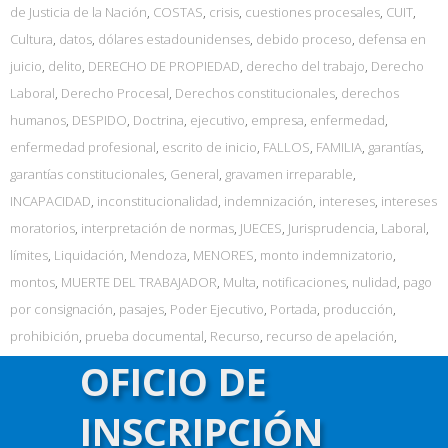
de Justicia de la Nación
,
COSTAS
,
crisis
,
cuestiones procesales
,
CUIT
,
Cultura
,
datos
,
dólares estadounidenses
,
debido proceso
,
defensa en
juicio
,
delito
,
DERECHO DE PROPIEDAD
,
derecho del trabajo
,
Derecho
Laboral
,
Derecho Procesal
,
Derechos constitucionales
,
derechos
humanos
,
DESPIDO
,
Doctrina
,
ejecutivo
,
empresa
,
enfermedad
,
enfermedad profesional
,
escrito de inicio
,
FALLOS
,
FAMILIA
,
garantías
,
garantías constitucionales
,
General
,
gravamen irreparable
,
INCAPACIDAD
,
inconstitucionalidad
,
indemnización
,
intereses
,
intereses
moratorios
,
interpretación de normas
,
JUECES
,
Jurisprudencia
,
Laboral
,
límites
,
Liquidación
,
Mendoza
,
MENORES
,
monto indemnizatorio
,
montos
,
MUERTE DEL TRABAJADOR
,
Multa
,
notificaciones
,
nulidad
,
pago
por consignación
,
pasajes
,
Poder Ejecutivo
,
Portada
,
producción
,
prohibición
,
prueba documental
,
Recurso
,
recurso de apelación
,
RECURSO EXTRAORDINARIO
,
REMUNERACION
,
remuneraciones
,
repro
,
OFICIO DE
responsabilidad civil
,
riesgos del trabajo
,
Salud
,
SEGURIDAD SOCIAL
,
INSCRIPCIÓN
senado
,
sentencia
,
SENTENCIA ARBITRARIA
,
SENTENCIA
CONDENATORIA
,
sentencia judicial
,
servicios
,
SSN
,
tasa activa
,
tasa de