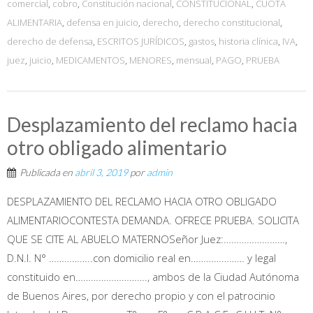
comercial
,
cobro
,
Constitución nacional
,
CONSTITUCIONAL
,
CUOTA
ALIMENTARIA
,
defensa en juicio
,
derecho
,
derecho constitucional
,
derecho de defensa
,
ESCRITOS JURÍDICOS
,
gastos
,
historia clínica
,
IVA
,
juez
,
juicio
,
MEDICAMENTOS
,
MENORES
,
mensual
,
PAGO
,
PRUEBA
Desplazamiento del reclamo hacia
otro obligado alimentario
Publicada en
abril 3, 2019
por
admin
DESPLAZAMIENTO DEL RECLAMO HACIA OTRO OBLIGADO
ALIMENTARIOCONTESTA DEMANDA. OFRECE PRUEBA. SOLICITA
QUE SE CITE AL ABUELO MATERNOSeñor Juez:……………………,
D.N.I. N° ……………..con domicilio real en………………… y legal
constituido en………………………., ambos de la Ciudad Autónoma
de Buenos Aires, por derecho propio y con el patrocinio