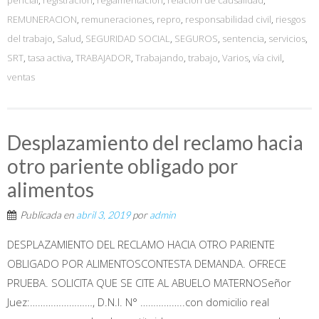
REMUNERACION
,
remuneraciones
,
repro
,
responsabilidad civil
,
riesgos
del trabajo
,
Salud
,
SEGURIDAD SOCIAL
,
SEGUROS
,
sentencia
,
servicios
,
SRT
,
tasa activa
,
TRABAJADOR
,
Trabajando
,
trabajo
,
Varios
,
vía civil
,
ventas
Desplazamiento del reclamo hacia
otro pariente obligado por
alimentos
Publicada en
abril 3, 2019
por
admin
DESPLAZAMIENTO DEL RECLAMO HACIA OTRO PARIENTE
OBLIGADO POR ALIMENTOSCONTESTA DEMANDA. OFRECE
PRUEBA. SOLICITA QUE SE CITE AL ABUELO MATERNOSeñor
Juez:……………………, D.N.I. N° ……………..con domicilio real