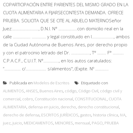
COPARTICIPACIÓN ENTRE PARIENTES DEL MISMO GRADO EN LA
CUOTA ALIMENTARIA A FIJARSECONTESTA DEMANDA. OFRECE
PRUEBA. SOLICITA QUE SE CITE AL ABUELO MATERNOSeñor
Juez:……………………, D.N.I. N° ……………..con domicilio real en la
calle ……………. …………. y legal constituido en l……………….., ambos
de la Ciudad Autónoma de Buenos Aires, por derecho propio
y con el patrocinio letrado del Dr. …………….., T° …….. F° ……….
C.P.A.C.F., C.U.I.T. N°………….., en los autos caratulados:
“…………… c/………………. s/alimentos", (Expte. Nº ………...
Publicada en
Modelos de Escritos
Etiquetado con
ALIMENTOS
,
ANSES
,
Buenos Aires
,
código
,
Código Civil
,
código civil y
comercial
,
cobro
,
Constitución nacional
,
CONSTITUCIONAL
,
CUOTA
ALIMENTARIA
,
defensa en juicio
,
derecho
,
derecho constitucional
,
derecho de defensa
,
ESCRITOS JURÍDICOS
,
gastos
,
historia clínica
,
IVA
,
juez
,
juicio
,
MEDICAMENTOS
,
MENORES
,
mensual
,
PAGO
,
PRUEBA