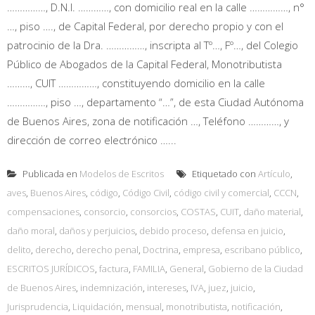
……………, D.N.I. …………, con domicilio real en la calle ……………, n°
…, piso …., de Capital Federal, por derecho propio y con el
patrocinio de la Dra. ……………, inscripta al Tº…, Fº…, del Colegio
Público de Abogados de la Capital Federal, Monotributista
………, CUIT ……………, constituyendo domicilio en la calle
……………, piso …, departamento “…”, de esta Ciudad Autónoma
de Buenos Aires, zona de notificación …, Teléfono …………, y
dirección de correo electrónico …...
Publicada en
Modelos de Escritos
Etiquetado con
Artículo
,
aves
,
Buenos Aires
,
código
,
Código Civil
,
código civil y comercial
,
CCCN
,
compensaciones
,
consorcio
,
consorcios
,
COSTAS
,
CUIT
,
daño material
,
daño moral
,
daños y perjuicios
,
debido proceso
,
defensa en juicio
,
delito
,
derecho
,
derecho penal
,
Doctrina
,
empresa
,
escribano público
,
ESCRITOS JURÍDICOS
,
factura
,
FAMILIA
,
General
,
Gobierno de la Ciudad
de Buenos Aires
,
indemnización
,
intereses
,
IVA
,
juez
,
juicio
,
Jurisprudencia
,
Liquidación
,
mensual
,
monotributista
,
notificación
,