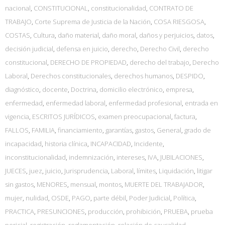
nacional
,
CONSTITUCIONAL
,
constitucionalidad
,
CONTRATO DE
TRABAJO
,
Corte Suprema de Justicia de la Nación
,
COSA RIESGOSA
,
COSTAS
,
Cultura
,
daño material
,
daño moral
,
daños y perjuicios
,
datos
,
decisión judicial
,
defensa en juicio
,
derecho
,
Derecho Civil
,
derecho
constitucional
,
DERECHO DE PROPIEDAD
,
derecho del trabajo
,
Derecho
Laboral
,
Derechos constitucionales
,
derechos humanos
,
DESPIDO
,
diagnóstico
,
docente
,
Doctrina
,
domicilio electrónico
,
empresa
,
enfermedad
,
enfermedad laboral
,
enfermedad profesional
,
entrada en
vigencia
,
ESCRITOS JURÍDICOS
,
examen preocupacional
,
factura
,
FALLOS
,
FAMILIA
,
financiamiento
,
garantías
,
gastos
,
General
,
grado de
incapacidad
,
historia clínica
,
INCAPACIDAD
,
Incidente
,
inconstitucionalidad
,
indemnización
,
intereses
,
IVA
,
JUBILACIONES
,
JUECES
,
juez
,
juicio
,
Jurisprudencia
,
Laboral
,
límites
,
Liquidación
,
litigar
sin gastos
,
MENORES
,
mensual
,
montos
,
MUERTE DEL TRABAJADOR
,
mujer
,
nulidad
,
OSDE
,
PAGO
,
parte débil
,
Poder Judicial
,
Política
,
PRACTICA
,
PRESUNCIONES
,
producción
,
prohibición
,
PRUEBA
,
prueba
pericial
,
registración
,
reglamentación
,
relación de causalidad
,