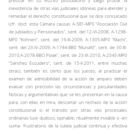
precisar en su escrito postulatorio y luego probar la
inexistencia de otras vías judiciales idóneas para atender y
remediar el derecho constitucional que se dice conculcado
(cfr. doct. esta Cámara causas A-581-MP0 “Asociación Civil
de Jubilados y Pensionados”, sent. del 12-VI-2008; A-1298-
MP0 “Kohnen”, sent. del 19-III-2009; A-1305-MP0 “Machi”,
sent. del 23-IV-2009; A-1744-BB0 “Munafó”, sent. de 30-III-
2010;A-2078-BBO Polak”, sent. de 23-IX-2010; A-2343-MP0
“Sánchez Escudero”, sent. de 15-II-2011, entre muchas
otras), también es cierto que los jueces, al practicar el
examen de admisibilidad de la acción de amparo deben
evaluar con precisión las circunstancias y peculiaridades
fácticas y argumentativas que se les presentan en la causa
para, con ellas en mira, descartar un rechazo de la acción
constitucional si el tránsito por otras vías procesales
ordinarias luce dudoso, opinable, ritualmente inviable o -en
suma- frustratorio de la tutela judicial continua y efectiva