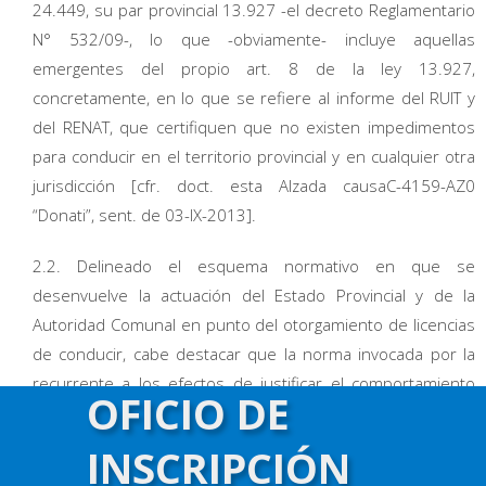
24.449, su par provincial 13.927 -el decreto Reglamentario
N° 532/09-, lo que -obviamente- incluye aquellas
emergentes del propio art. 8 de la ley 13.927,
concretamente, en lo que se refiere al informe del RUIT y
del RENAT, que certifiquen que no existen impedimentos
para conducir en el territorio provincial y en cualquier otra
jurisdicción [cfr. doct. esta Alzada causaC-4159-AZ0
“Donati”, sent. de 03-IX-2013].
2.2. Delineado el esquema normativo en que se
desenvuelve la actuación del Estado Provincial y de la
Autoridad Comunal en punto del otorgamiento de licencias
de conducir, cabe destacar que la norma invocada por la
recurrente a los efectos de justificar el comportamiento
OFICIO DE
reputado manifiestamente ilegítimo por el juzgador de
grado, esto es el art. 19 del Anexo II del decreto N° 532/09
INSCRIPCIÓN
-reglamentario de la ley de tránsito provincial 13.927-,