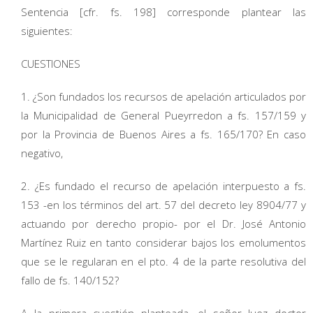
Sentencia [cfr. fs. 198] corresponde plantear las
siguientes:
CUESTIONES
1. ¿Son fundados los recursos de apelación articulados por
la Municipalidad de General Pueyrredon a fs. 157/159 y
por la Provincia de Buenos Aires a fs. 165/170? En caso
negativo,
2. ¿Es fundado el recurso de apelación interpuesto a fs.
153 -en los términos del art. 57 del decreto ley 8904/77 y
actuando por derecho propio- por el Dr. José Antonio
Martínez Ruiz en tanto considerar bajos los emolumentos
que se le regularan en el pto. 4 de la parte resolutiva del
fallo de fs. 140/152?
A la primera cuestión planteada, el señor Juez doctor