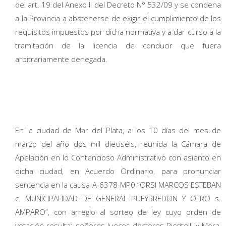
del art. 19 del Anexo II del Decreto N° 532/09 y se condena
a la Provincia a abstenerse de exigir el cumplimiento de los
requisitos impuestos por dicha normativa y a dar curso a la
tramitación de la licencia de conducir que fuera
arbitrariamente denegada.
En la ciudad de Mar del Plata, a los 10 días del mes de
marzo del año dos mil dieciséis, reunida la Cámara de
Apelación en lo Contencioso Administrativo con asiento en
dicha ciudad, en Acuerdo Ordinario, para pronunciar
sentencia en la causa A-6378-MP0 “ORSI MARCOS ESTEBAN
c. MUNICIPALIDAD DE GENERAL PUEYRREDON Y OTRO s.
AMPARO”, con arreglo al sorteo de ley cuyo orden de
votación resulta: señores Jueces doctores Riccitelli y Mora,