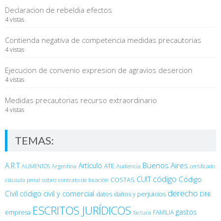
Declaracion de rebeldia efectos
4 vistas
Contienda negativa de competencia medidas precautorias
4 vistas
Ejecucion de convenio expresion de agravios desercion
4 vistas
Medidas precautorias recurso extraordinario
4 vistas
TEMAS:
Buenos Aires
A.R.T
Artículo
Argentina
ATE
ALIMENTOS
Audiencia
certificado
código
Código
CUIT
COSTAS
cobro
contrato de locación
cláusula penal
derecho
Civil
código civil y comercial
DNI
datos
daños y perjuicios
ESCRITOS JURÍDICOS
gastos
empresa
FAMILIA
factura