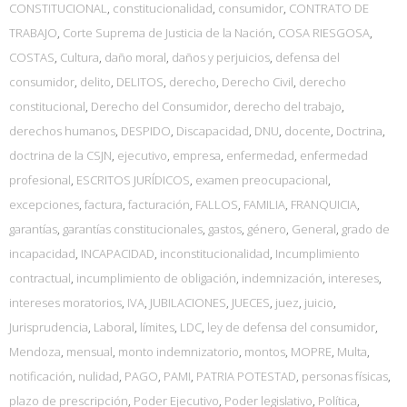
CONSTITUCIONAL
,
constitucionalidad
,
consumidor
,
CONTRATO DE
TRABAJO
,
Corte Suprema de Justicia de la Nación
,
COSA RIESGOSA
,
COSTAS
,
Cultura
,
daño moral
,
daños y perjuicios
,
defensa del
consumidor
,
delito
,
DELITOS
,
derecho
,
Derecho Civil
,
derecho
constitucional
,
Derecho del Consumidor
,
derecho del trabajo
,
derechos humanos
,
DESPIDO
,
Discapacidad
,
DNU
,
docente
,
Doctrina
,
doctrina de la CSJN
,
ejecutivo
,
empresa
,
enfermedad
,
enfermedad
profesional
,
ESCRITOS JURÍDICOS
,
examen preocupacional
,
excepciones
,
factura
,
facturación
,
FALLOS
,
FAMILIA
,
FRANQUICIA
,
garantías
,
garantías constitucionales
,
gastos
,
género
,
General
,
grado de
incapacidad
,
INCAPACIDAD
,
inconstitucionalidad
,
Incumplimiento
contractual
,
incumplimiento de obligación
,
indemnización
,
intereses
,
intereses moratorios
,
IVA
,
JUBILACIONES
,
JUECES
,
juez
,
juicio
,
Jurisprudencia
,
Laboral
,
límites
,
LDC
,
ley de defensa del consumidor
,
Mendoza
,
mensual
,
monto indemnizatorio
,
montos
,
MOPRE
,
Multa
,
notificación
,
nulidad
,
PAGO
,
PAMI
,
PATRIA POTESTAD
,
personas físicas
,
plazo de prescripción
,
Poder Ejecutivo
,
Poder legislativo
,
Política
,