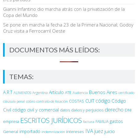
Gianni Infantino dio marcha atrás con la privatización de la
Copa del Mundo
Se pone en marcha la fecha 23 de la Primera Nacional; Godoy
Cruz visita a Ferrocarril Oeste
DOCUMENTOS MÁS LEÍDOS:
TEMAS:
Buenos Aires
A.R.T
Artículo
Argentina
ATE
ALIMENTOS
Audiencia
certificado
código
Código
CUIT
COSTAS
cobro
contrato de locación
cláusula penal
derecho
Civil
código civil y comercial
DNI
datos
daños y perjuicios
ESCRITOS JURÍDICOS
gastos
empresa
FAMILIA
factura
IVA
juez
juicio
importado
General
intereses
indemnización