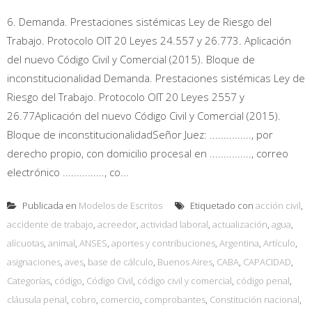
6. Demanda. Prestaciones sistémicas Ley de Riesgo del
Trabajo. Protocolo OIT 20 Leyes 24.557 y 26.773. Aplicación
del nuevo Código Civil y Comercial (2015). Bloque de
inconstitucionalidad Demanda. Prestaciones sistémicas Ley de
Riesgo del Trabajo. Protocolo OIT 20 Leyes 2557 y
26.77Aplicación del nuevo Código Civil y Comercial (2015).
Bloque de inconstitucionalidadSeñor Juez: ..............., por
derecho propio, con domicilio procesal en ..............., correo
electrónico ..............., co...
Publicada en
Modelos de Escritos
Etiquetado con
acción civil
,
accidente de trabajo
,
acreedor
,
actividad laboral
,
actualización
,
agua
,
alícuotas
,
animal
,
ANSES
,
aportes y contribuciones
,
Argentina
,
Artículo
,
asignaciones
,
aves
,
base de cálculo
,
Buenos Aires
,
CABA
,
CAPACIDAD
,
Categorías
,
código
,
Código Civil
,
código civil y comercial
,
código penal
,
cláusula penal
,
cobro
,
comercio
,
comprobantes
,
Constitución nacional
,