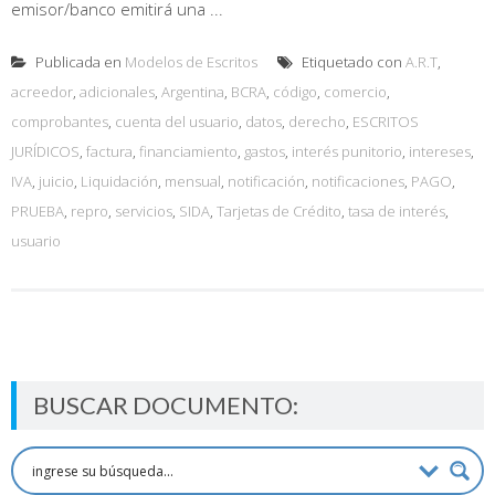
emisor/banco emitirá una ...
Publicada en
Modelos de Escritos
Etiquetado con
A.R.T
,
acreedor
,
adicionales
,
Argentina
,
BCRA
,
código
,
comercio
,
comprobantes
,
cuenta del usuario
,
datos
,
derecho
,
ESCRITOS
JURÍDICOS
,
factura
,
financiamiento
,
gastos
,
interés punitorio
,
intereses
,
IVA
,
juicio
,
Liquidación
,
mensual
,
notificación
,
notificaciones
,
PAGO
,
PRUEBA
,
repro
,
servicios
,
SIDA
,
Tarjetas de Crédito
,
tasa de interés
,
usuario
BUSCAR DOCUMENTO: