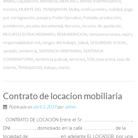
límites
,
Liquidación
,
Mendoza
,
MENORES
,
monto indemnizatorio
,
montos
,
MUERTE DEL TRABAJADOR
,
Multa
,
notificaciones
,
nulidad
,
pago
por consignación
,
pasajes
,
Poder Ejecutivo
,
Portada
,
producción
,
prohibición
,
prueba documental
,
Recurso
,
recurso de apelación
,
RECURSO EXTRAORDINARIO
,
REMUNERACION
,
remuneraciones
,
repro
,
responsabilidad civil
,
riesgos del trabajo
,
Salud
,
SEGURIDAD SOCIAL
,
senado
,
sentencia
,
SENTENCIA ARBITRARIA
,
SENTENCIA
CONDENATORIA
,
sentencia judicial
,
servicios
,
SSN
,
tasa activa
,
tasa de
interés
,
TRABAJADOR
,
trabajo
,
Varios
Contrato de locacion mobiliaria
Publicada en
abril 3, 2019
por
admin
CONTRATO DE LOCACIÓN Entre el Sr. ……………………………………,
DNI …………………, domiciliado en la calle ……………………… de la
localidad de………………………, en adelante EL LOCADOR, por una