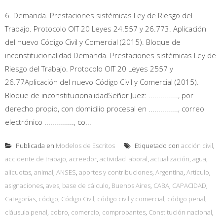
6. Demanda. Prestaciones sistémicas Ley de Riesgo del
Trabajo. Protocolo OIT 20 Leyes 24.557 y 26.773. Aplicación
del nuevo Código Civil y Comercial (2015). Bloque de
inconstitucionalidad Demanda. Prestaciones sistémicas Ley de
Riesgo del Trabajo. Protocolo OIT 20 Leyes 2557 y
26.77Aplicación del nuevo Código Civil y Comercial (2015).
Bloque de inconstitucionalidadSeñor Juez: ..............., por
derecho propio, con domicilio procesal en ..............., correo
electrónico ..............., co...
Publicada en
Modelos de Escritos
Etiquetado con
acción civil
,
accidente de trabajo
,
acreedor
,
actividad laboral
,
actualización
,
agua
,
alícuotas
,
animal
,
ANSES
,
aportes y contribuciones
,
Argentina
,
Artículo
,
asignaciones
,
aves
,
base de cálculo
,
Buenos Aires
,
CABA
,
CAPACIDAD
,
Categorías
,
código
,
Código Civil
,
código civil y comercial
,
código penal
,
cláusula penal
,
cobro
,
comercio
,
comprobantes
,
Constitución nacional
,