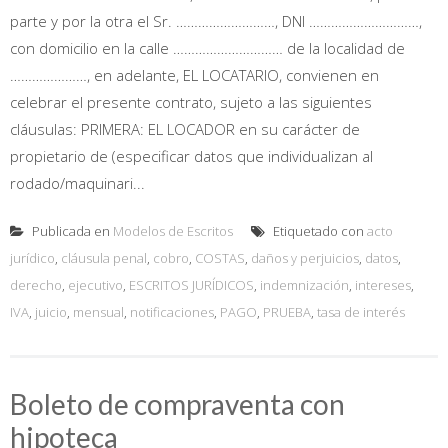
parte y por la otra el Sr. ………………………, DNI …………………………,
con domicilio en la calle ………………………… de la localidad de
…………………, en adelante, EL LOCATARIO, convienen en
celebrar el presente contrato, sujeto a las siguientes
cláusulas: PRIMERA: EL LOCADOR en su carácter de
propietario de (especificar datos que individualizan al
rodado/maquinari...
Publicada en
Modelos de Escritos
Etiquetado con
acto
jurídico
,
cláusula penal
,
cobro
,
COSTAS
,
daños y perjuicios
,
datos
,
derecho
,
ejecutivo
,
ESCRITOS JURÍDICOS
,
indemnización
,
intereses
,
IVA
,
juicio
,
mensual
,
notificaciones
,
PAGO
,
PRUEBA
,
tasa de interés
Boleto de compraventa con
hipoteca