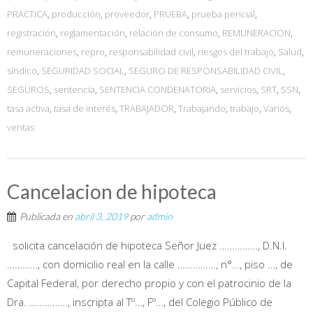
PRACTICA
,
producción
,
proveedor
,
PRUEBA
,
prueba pericial
,
registración
,
reglamentación
,
relación de consumo
,
REMUNERACION
,
remuneraciones
,
repro
,
responsabilidad civil
,
riesgos del trabajo
,
Salud
,
síndico
,
SEGURIDAD SOCIAL
,
SEGURO DE RESPONSABILIDAD CIVIL
,
SEGUROS
,
sentencia
,
SENTENCIA CONDENATORIA
,
servicios
,
SRT
,
SSN
,
tasa activa
,
tasa de interés
,
TRABAJADOR
,
Trabajando
,
trabajo
,
Varios
,
ventas
Cancelacion de hipoteca
Publicada en
abril 3, 2019
por
admin
solicita cancelación de hipoteca Señor Juez ……………, D.N.I.
…………, con domicilio real en la calle ……………, n°…, piso …, de
Capital Federal, por derecho propio y con el patrocinio de la
Dra. ……………, inscripta al Tº…, Fº…, del Colegio Público de