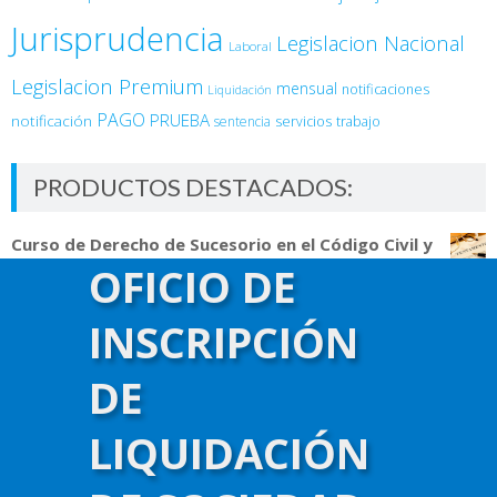
Jurisprudencia
Legislacion Nacional
Laboral
Legislacion Premium
mensual
notificaciones
Liquidación
PAGO
PRUEBA
notificación
sentencia
servicios
trabajo
PRODUCTOS DESTACADOS:
Curso de Derecho de Sucesorio en el Código Civil y
Comercial
OFICIO DE
$
14,800.00
Curso de Asistente Jurídico
INSCRIPCIÓN
$
14,800.00
Curso de Práctica en Derecho de Familia
DE
$
14,800.00
Taller de Mobbing, Discriminación y Violencia en el
LIQUIDACIÓN
Trabajo
$
12,500.00