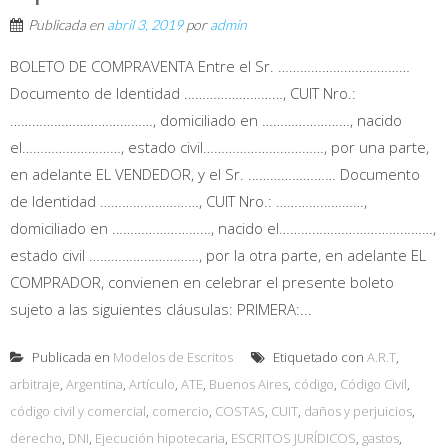
Publicada en
abril 3, 2019
por
admin
BOLETO DE COMPRAVENTA Entre el Sr. ………………………………
Documento de Identidad ………………………, CUIT Nro.:
…………………………………, domiciliado en ……………………, nacido
el………………………, estado civil……………………………, por una parte,
en adelante EL VENDEDOR, y el Sr. …………………… Documento
de Identidad ………………………, CUIT Nro.: ……………………,
domiciliado en ………………………, nacido el……………………………………,
estado civil …………………………, por la otra parte, en adelante EL
COMPRADOR, convienen en celebrar el presente boleto
sujeto a las siguientes cláusulas: PRIMERA:...
Publicada en
Modelos de Escritos
Etiquetado con
A.R.T
,
arbitraje
,
Argentina
,
Artículo
,
ATE
,
Buenos Aires
,
código
,
Código Civil
,
código civil y comercial
,
comercio
,
COSTAS
,
CUIT
,
daños y perjuicios
,
derecho
,
DNI
,
Ejecución hipotecaria
,
ESCRITOS JURÍDICOS
,
gastos
,