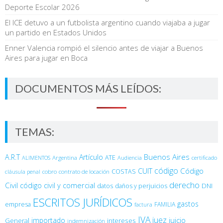
Deporte Escolar 2026
El ICE detuvo a un futbolista argentino cuando viajaba a jugar
un partido en Estados Unidos
Enner Valencia rompió el silencio antes de viajar a Buenos
Aires para jugar en Boca
DOCUMENTOS MÁS LEÍDOS:
TEMAS:
Buenos Aires
A.R.T
Artículo
Argentina
ATE
ALIMENTOS
Audiencia
certificado
código
Código
CUIT
COSTAS
cobro
contrato de locación
cláusula penal
derecho
Civil
código civil y comercial
DNI
datos
daños y perjuicios
ESCRITOS JURÍDICOS
gastos
empresa
FAMILIA
factura
IVA
juez
juicio
importado
General
intereses
indemnización