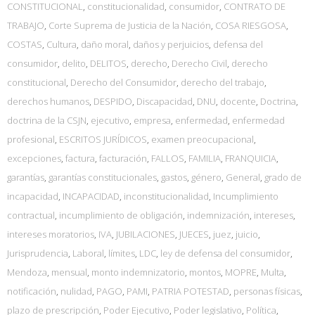
CONSTITUCIONAL
,
constitucionalidad
,
consumidor
,
CONTRATO DE
TRABAJO
,
Corte Suprema de Justicia de la Nación
,
COSA RIESGOSA
,
COSTAS
,
Cultura
,
daño moral
,
daños y perjuicios
,
defensa del
consumidor
,
delito
,
DELITOS
,
derecho
,
Derecho Civil
,
derecho
constitucional
,
Derecho del Consumidor
,
derecho del trabajo
,
derechos humanos
,
DESPIDO
,
Discapacidad
,
DNU
,
docente
,
Doctrina
,
doctrina de la CSJN
,
ejecutivo
,
empresa
,
enfermedad
,
enfermedad
profesional
,
ESCRITOS JURÍDICOS
,
examen preocupacional
,
excepciones
,
factura
,
facturación
,
FALLOS
,
FAMILIA
,
FRANQUICIA
,
garantías
,
garantías constitucionales
,
gastos
,
género
,
General
,
grado de
incapacidad
,
INCAPACIDAD
,
inconstitucionalidad
,
Incumplimiento
contractual
,
incumplimiento de obligación
,
indemnización
,
intereses
,
intereses moratorios
,
IVA
,
JUBILACIONES
,
JUECES
,
juez
,
juicio
,
Jurisprudencia
,
Laboral
,
límites
,
LDC
,
ley de defensa del consumidor
,
Mendoza
,
mensual
,
monto indemnizatorio
,
montos
,
MOPRE
,
Multa
,
notificación
,
nulidad
,
PAGO
,
PAMI
,
PATRIA POTESTAD
,
personas físicas
,
plazo de prescripción
,
Poder Ejecutivo
,
Poder legislativo
,
Política
,