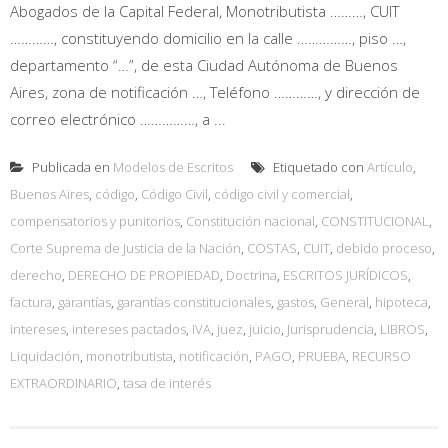
Abogados de la Capital Federal, Monotributista ………, CUIT
…………, constituyendo domicilio en la calle ……………, piso …,
departamento “…”, de esta Ciudad Autónoma de Buenos
Aires, zona de notificación …, Teléfono …………, y dirección de
correo electrónico ……………, a ...
Publicada en
Modelos de Escritos
Etiquetado con
Artículo
,
Buenos Aires
,
código
,
Código Civil
,
código civil y comercial
,
compensatorios y punitorios
,
Constitución nacional
,
CONSTITUCIONAL
,
Corte Suprema de Justicia de la Nación
,
COSTAS
,
CUIT
,
debido proceso
,
derecho
,
DERECHO DE PROPIEDAD
,
Doctrina
,
ESCRITOS JURÍDICOS
,
factura
,
garantías
,
garantías constitucionales
,
gastos
,
General
,
hipoteca
,
intereses
,
intereses pactados
,
IVA
,
juez
,
juicio
,
Jurisprudencia
,
LIBROS
,
Liquidación
,
monotributista
,
notificación
,
PAGO
,
PRUEBA
,
RECURSO
EXTRAORDINARIO
,
tasa de interés