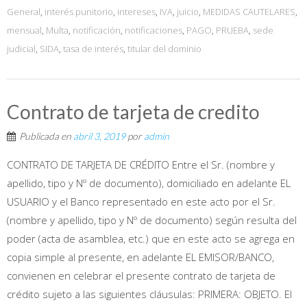
General
,
interés punitorio
,
intereses
,
IVA
,
juicio
,
MEDIDAS CAUTELARES
,
mensual
,
Multa
,
notificación
,
notificaciones
,
PAGO
,
PRUEBA
,
sede
judicial
,
SIDA
,
tasa de interés
,
titular del dominio
Contrato de tarjeta de credito
Publicada en
abril 3, 2019
por
admin
CONTRATO DE TARJETA DE CRÉDITO Entre el Sr. (nombre y
apellido, tipo y Nº de documento), domiciliado en adelante EL
USUARIO y el Banco representado en este acto por el Sr.
(nombre y apellido, tipo y Nº de documento) según resulta del
poder (acta de asamblea, etc.) que en este acto se agrega en
copia simple al presente, en adelante EL EMISOR/BANCO,
convienen en celebrar el presente contrato de tarjeta de
crédito sujeto a las siguientes cláusulas: PRIMERA: OBJETO. El