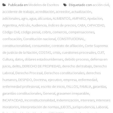
Publicada en
Modelos de Escritos
Etiquetado con
acción civil
,
accidente de trabajo
,
acreditación
,
acreedor
,
actualización
,
adicionales
,
agro
,
agua
,
alícuotas
,
ALIMENTOS
,
AMPARO
,
Apelacion
,
Argentina
,
Artículo
,
Audiencia
,
índices de precios
,
CABA
,
CAPACIDAD
,
Código Civil
,
código penal
,
cobro
,
comercio
,
compensaciones
,
confiscación
,
Constitución nacional
,
CONSTITUCIONAL
,
constitucionalidad
,
consumidor
,
contrato de afiliación
,
Corte Suprema
de Justicia de la Nación
,
COSTAS
,
crisis
,
cuestiones procesales
,
CUIT
,
Cultura
,
datos
,
dólares estadounidenses
,
debido proceso
,
defensa en
juicio
,
delito
,
DERECHO DE PROPIEDAD
,
derecho del trabajo
,
Derecho
Laboral
,
Derecho Procesal
,
Derechos constitucionales
,
derechos
humanos
,
DESPIDO
,
Doctrina
,
ejecutivo
,
empresa
,
enfermedad
,
enfermedad profesional
,
escrito de inicio
,
FALLOS
,
FAMILIA
,
garantías
,
garantías constitucionales
,
General
,
gravamen irreparable
,
INCAPACIDAD
,
inconstitucionalidad
,
indemnización
,
intereses
,
intereses
moratorios
,
interpretación de normas
,
JUECES
,
Jurisprudencia
,
Laboral
,