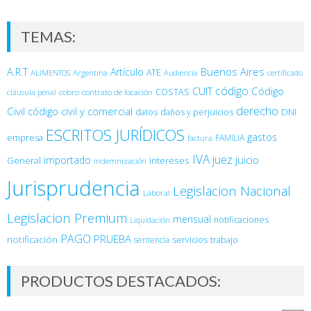
TEMAS:
Buenos Aires
A.R.T
Artículo
Argentina
ATE
ALIMENTOS
Audiencia
certificado
código
Código
CUIT
COSTAS
cobro
contrato de locación
cláusula penal
derecho
Civil
código civil y comercial
DNI
datos
daños y perjuicios
ESCRITOS JURÍDICOS
gastos
empresa
FAMILIA
factura
IVA
juez
juicio
importado
General
intereses
indemnización
Jurisprudencia
Legislacion Nacional
Laboral
Legislacion Premium
mensual
notificaciones
Liquidación
PAGO
PRUEBA
notificación
sentencia
servicios
trabajo
PRODUCTOS DESTACADOS: