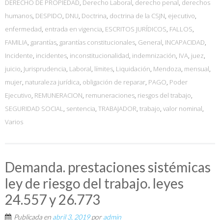
DERECHO DE PROPIEDAD
,
Derecho Laboral
,
derecho penal
,
derechos
humanos
,
DESPIDO
,
DNU
,
Doctrina
,
doctrina de la CSJN
,
ejecutivo
,
enfermedad
,
entrada en vigencia
,
ESCRITOS JURÍDICOS
,
FALLOS
,
FAMILIA
,
garantías
,
garantías constitucionales
,
General
,
INCAPACIDAD
,
Incidente
,
incidentes
,
inconstitucionalidad
,
indemnización
,
IVA
,
juez
,
juicio
,
Jurisprudencia
,
Laboral
,
límites
,
Liquidación
,
Mendoza
,
mensual
,
mujer
,
naturaleza jurídica
,
obligación de reparar
,
PAGO
,
Poder
Ejecutivo
,
REMUNERACION
,
remuneraciones
,
riesgos del trabajo
,
SEGURIDAD SOCIAL
,
sentencia
,
TRABAJADOR
,
trabajo
,
valor nominal
,
Varios
Demanda. prestaciones sistémicas
ley de riesgo del trabajo. leyes
24.557 y 26.773
Publicada en
abril 3, 2019
por
admin