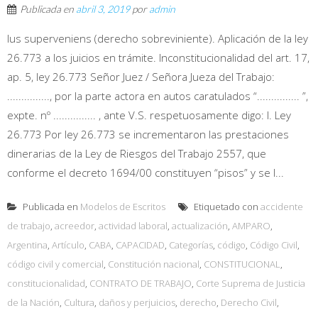
Publicada en
abril 3, 2019
por
admin
Ius superveniens (derecho sobreviniente). Aplicación de la ley
26.773 a los juicios en trámite. Inconstitucionalidad del art. 17,
ap. 5, ley 26.773 Señor Juez / Señora Jueza del Trabajo:
..............., por la parte actora en autos caratulados “............... ”,
expte. nº ............... , ante V.S. respetuosamente digo: I. Ley
26.773 Por ley 26.773 se incrementaron las prestaciones
dinerarias de la Ley de Riesgos del Trabajo 2557, que
conforme el decreto 1694/00 constituyen “pisos” y se l...
Publicada en
Modelos de Escritos
Etiquetado con
accidente
de trabajo
,
acreedor
,
actividad laboral
,
actualización
,
AMPARO
,
Argentina
,
Artículo
,
CABA
,
CAPACIDAD
,
Categorías
,
código
,
Código Civil
,
código civil y comercial
,
Constitución nacional
,
CONSTITUCIONAL
,
constitucionalidad
,
CONTRATO DE TRABAJO
,
Corte Suprema de Justicia
de la Nación
,
Cultura
,
daños y perjuicios
,
derecho
,
Derecho Civil
,