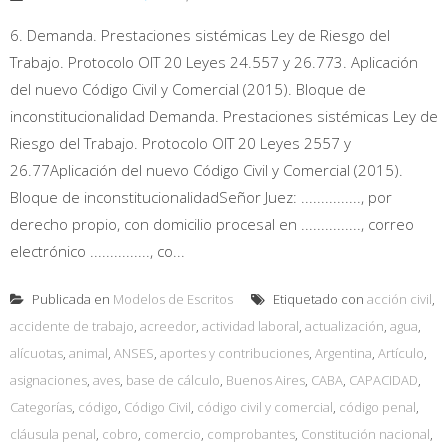
6. Demanda. Prestaciones sistémicas Ley de Riesgo del
Trabajo. Protocolo OIT 20 Leyes 24.557 y 26.773. Aplicación
del nuevo Código Civil y Comercial (2015). Bloque de
inconstitucionalidad Demanda. Prestaciones sistémicas Ley de
Riesgo del Trabajo. Protocolo OIT 20 Leyes 2557 y
26.77Aplicación del nuevo Código Civil y Comercial (2015).
Bloque de inconstitucionalidadSeñor Juez: ..............., por
derecho propio, con domicilio procesal en ..............., correo
electrónico ..............., co...
Publicada en
Modelos de Escritos
Etiquetado con
acción civil
,
accidente de trabajo
,
acreedor
,
actividad laboral
,
actualización
,
agua
,
alícuotas
,
animal
,
ANSES
,
aportes y contribuciones
,
Argentina
,
Artículo
,
asignaciones
,
aves
,
base de cálculo
,
Buenos Aires
,
CABA
,
CAPACIDAD
,
Categorías
,
código
,
Código Civil
,
código civil y comercial
,
código penal
,
cláusula penal
,
cobro
,
comercio
,
comprobantes
,
Constitución nacional
,