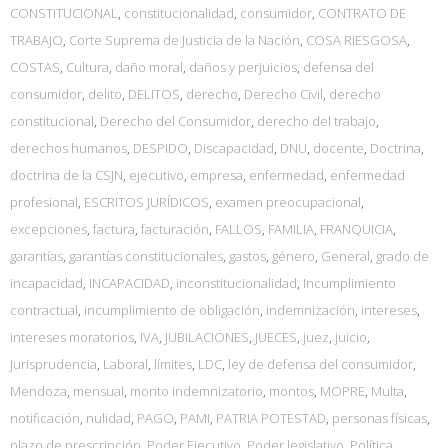
CONSTITUCIONAL
,
constitucionalidad
,
consumidor
,
CONTRATO DE
TRABAJO
,
Corte Suprema de Justicia de la Nación
,
COSA RIESGOSA
,
COSTAS
,
Cultura
,
daño moral
,
daños y perjuicios
,
defensa del
consumidor
,
delito
,
DELITOS
,
derecho
,
Derecho Civil
,
derecho
constitucional
,
Derecho del Consumidor
,
derecho del trabajo
,
derechos humanos
,
DESPIDO
,
Discapacidad
,
DNU
,
docente
,
Doctrina
,
doctrina de la CSJN
,
ejecutivo
,
empresa
,
enfermedad
,
enfermedad
profesional
,
ESCRITOS JURÍDICOS
,
examen preocupacional
,
excepciones
,
factura
,
facturación
,
FALLOS
,
FAMILIA
,
FRANQUICIA
,
garantías
,
garantías constitucionales
,
gastos
,
género
,
General
,
grado de
incapacidad
,
INCAPACIDAD
,
inconstitucionalidad
,
Incumplimiento
contractual
,
incumplimiento de obligación
,
indemnización
,
intereses
,
intereses moratorios
,
IVA
,
JUBILACIONES
,
JUECES
,
juez
,
juicio
,
Jurisprudencia
,
Laboral
,
límites
,
LDC
,
ley de defensa del consumidor
,
Mendoza
,
mensual
,
monto indemnizatorio
,
montos
,
MOPRE
,
Multa
,
notificación
,
nulidad
,
PAGO
,
PAMI
,
PATRIA POTESTAD
,
personas físicas
,
plazo de prescripción
,
Poder Ejecutivo
,
Poder legislativo
,
Política
,