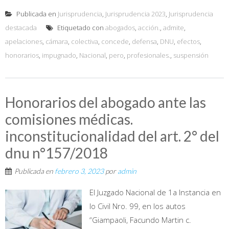
Publicada en
Jurisprudencia
,
Jurisprudencia 2023
,
Jurisprudencia
destacada
Etiquetado con
abogados
,
acción.
,
admite
,
apelaciones
,
cámara
,
colectiva
,
concede
,
defensa
,
DNU
,
efectos
,
honorarios
,
impugnado
,
Nacional
,
pero
,
profesionales.
,
suspensión
Honorarios del abogado ante las
comisiones médicas.
inconstitucionalidad del art. 2° del
dnu n°157/2018
Publicada en
febrero 3, 2023
por
admin
El Juzgado Nacional de 1a Instancia en
lo Civil Nro. 99, en los autos
“Giampaoli, Facundo Martin c.