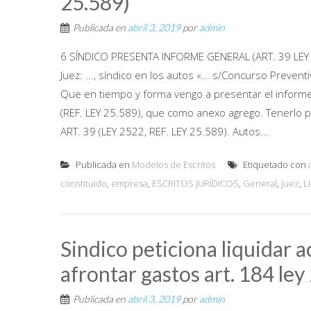
25.589)
Publicada en
abril 3, 2019
por
admin
6 SÍNDICO PRESENTA INFORME GENERAL (ART. 39 LEY 
Juez: ..., síndico en los autos «... s/Concurso Preventivo
Que en tiempo y forma vengo a presentar el informe g
(REF. LEY 25.589), que como anexo agrego. Tenerlo
ART. 39 (LEY 2522, REF. LEY 25.589). Autos...
Publicada en
Modelos de Escritos
Etiquetado con
constituido
,
empresa
,
ESCRITOS JURÍDICOS
,
General
,
juez
,
L
Sindico peticiona liquidar a
afrontar gastos art. 184 ley
Publicada en
abril 3, 2019
por
admin