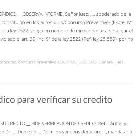
ICO.__ OBSERVA INFORME. Señor Juez: ..., apoderado de la
constituido en los autos «... s/Concurso Preventivo» (Expte. Nº
40 de la ley 2522, vengo en nombre de mi mandante a observar el
olado el art. 39, inc. 9º de la ley 2522 (Ref. ley 25.589), por no
concurso
,
concurso preventivo
,
ESCRITOS JURÍDICOS
,
General
,
juez
,
ico para verificar su credito
 CRÉDITO.__ PIDE VERIFICACIÓN DE CRÉDITO. Ref..: Autos «...
ico Dr. ... Domicilio ... De mi mayor consideración: ..., mandatario