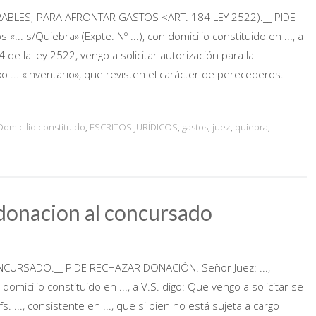
RABLES; PARA AFRONTAR GASTOS <ART. 184 LEY 2522).__ PIDE
«... s/Quiebra» (Expte. Nº ...), con domicilio constituido en ..., a
 de la ley 2522, vengo a solicitar autorización para la
exo ... «Inventario», que revisten el carácter de perecederos.
Domicilio constituido
,
ESCRITOS JURÍDICOS
,
gastos
,
juez
,
quiebra
,
 donacion al concursado
URSADO.__ PIDE RECHAZAR DONACIÓN. Señor Juez: ...,
 domicilio constituido en ..., a V.S. digo: Que vengo a solicitar se
s. ..., consistente en ..., que si bien no está sujeta a cargo