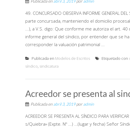
Publicada en
abril 3, 2019
por
admin
49. CONCURSADO OBSERVA INFORME GENERAL DEL SÍND
parte concursada, manteniendo el domicilio procesal 
...), a V.S. digo: Que conforme me autoriza el art. 
informe general del síndico, por entender que se ha vi
corresponder la valuación patrimonial ...
Publicada en
Modelos de Escritos
Etiquetado con
síndico
,
sindicatura
Acreedor se presenta al sind
Publicada en
abril 3, 2019
por
admin
ACREEDOR SE PRESENTA AL SÍNDICO PARA VERIFICAR SU
s/Quiebra» (Expte. Nº ...) ...(lugar y fecha) Señor Sínd