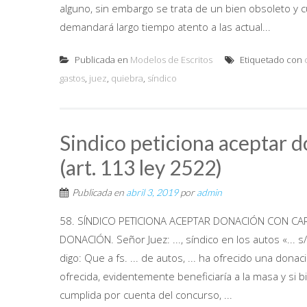
alguno, sin embargo se trata de un bien obsoleto y c
demandará largo tiempo atento a las actual...
Publicada en
Modelos de Escritos
Etiquetado con
gastos
,
juez
,
quiebra
,
síndico
Sindico peticiona aceptar d
(art. 113 ley 2522)
Publicada en
abril 3, 2019
por
admin
58. SÍNDICO PETICIONA ACEPTAR DONACIÓN CON CARG
DONACIÓN. Señor Juez: ..., síndico en los autos «... s/Q
digo: Que a fs. ... de autos, ... ha ofrecido una donaci
ofrecida, evidentemente beneficiaría a la masa y si 
cumplida por cuenta del concurso, ...