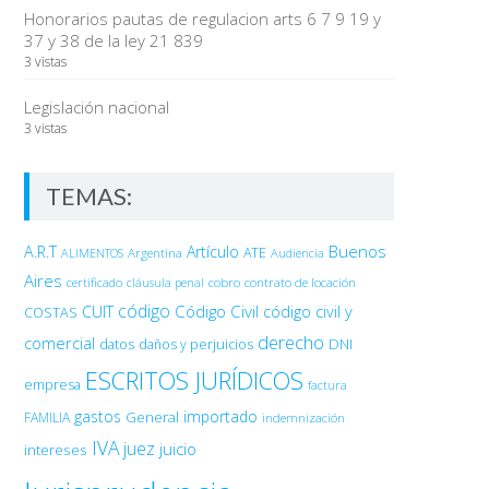
Honorarios pautas de regulacion arts 6 7 9 19 y
37 y 38 de la ley 21 839
3 vistas
Legislación nacional
3 vistas
TEMAS:
Buenos
A.R.T
Artículo
Argentina
ATE
ALIMENTOS
Audiencia
Aires
certificado
cobro
contrato de locación
cláusula penal
código
Código Civil
código civil y
CUIT
COSTAS
derecho
comercial
DNI
datos
daños y perjuicios
ESCRITOS JURÍDICOS
empresa
factura
gastos
importado
General
FAMILIA
indemnización
IVA
juez
juicio
intereses