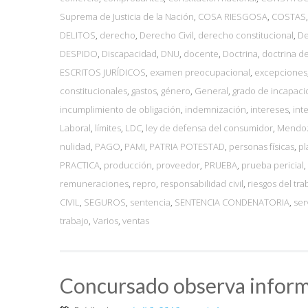
Suprema de Justicia de la Nación
,
COSA RIESGOSA
,
COSTAS
DELITOS
,
derecho
,
Derecho Civil
,
derecho constitucional
,
De
DESPIDO
,
Discapacidad
,
DNU
,
docente
,
Doctrina
,
doctrina de
ESCRITOS JURÍDICOS
,
examen preocupacional
,
excepciones
constitucionales
,
gastos
,
género
,
General
,
grado de incapaci
incumplimiento de obligación
,
indemnización
,
intereses
,
int
Laboral
,
límites
,
LDC
,
ley de defensa del consumidor
,
Mendo
nulidad
,
PAGO
,
PAMI
,
PATRIA POTESTAD
,
personas físicas
,
pl
PRACTICA
,
producción
,
proveedor
,
PRUEBA
,
prueba pericial
,
remuneraciones
,
repro
,
responsabilidad civil
,
riesgos del tra
CIVIL
,
SEGUROS
,
sentencia
,
SENTENCIA CONDENATORIA
,
ser
trabajo
,
Varios
,
ventas
Concursado observa informe