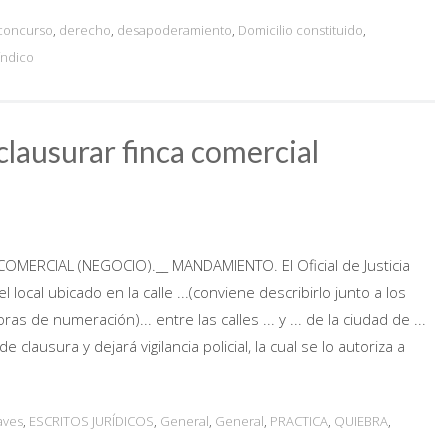
concurso
,
derecho
,
desapoderamiento
,
Domicilio constituido
,
índico
lausurar finca comercial
MERCIAL (NEGOCIO).__ MANDAMIENTO. El Oficial de Justicia
 local ubicado en la calle ...(conviene describirlo junto a los
as de numeración)... entre las calles ... y ... de la ciudad de ...
 clausura y dejará vigilancia policial, la cual se lo autoriza a
aves
,
ESCRITOS JURÍDICOS
,
General
,
General
,
PRACTICA
,
QUIEBRA
,