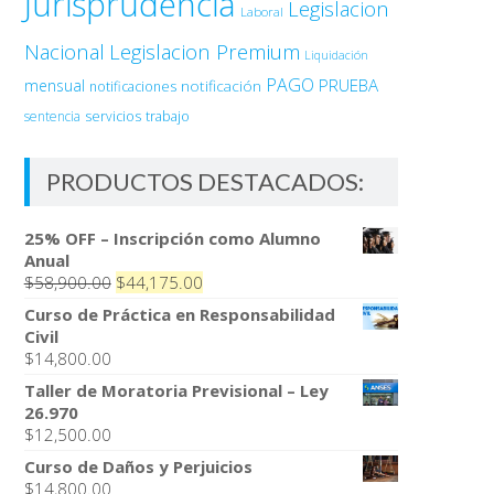
Jurisprudencia
Legislacion
Laboral
Nacional
Legislacion Premium
Liquidación
PAGO
PRUEBA
mensual
notificación
notificaciones
sentencia
servicios
trabajo
PRODUCTOS DESTACADOS:
25% OFF – Inscripción como Alumno
Anual
El
El
$
58,900.00
$
44,175.00
precio
precio
Curso de Práctica en Responsabilidad
original
actual
Civil
era:
es:
$
14,800.00
$58,900.00.
$44,175.00.
Taller de Moratoria Previsional – Ley
26.970
$
12,500.00
Curso de Daños y Perjuicios
$
14,800.00