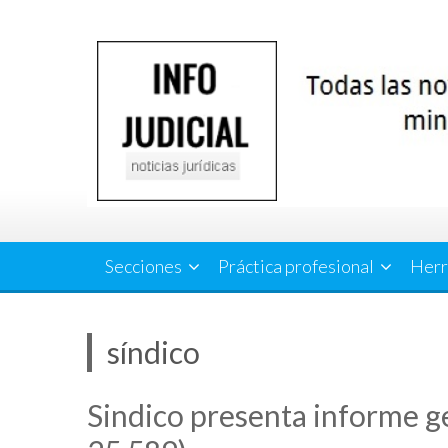
Saltar
al
contenido
Secciones
Práctica profesional
Herr
síndico
Sindico presenta informe gen