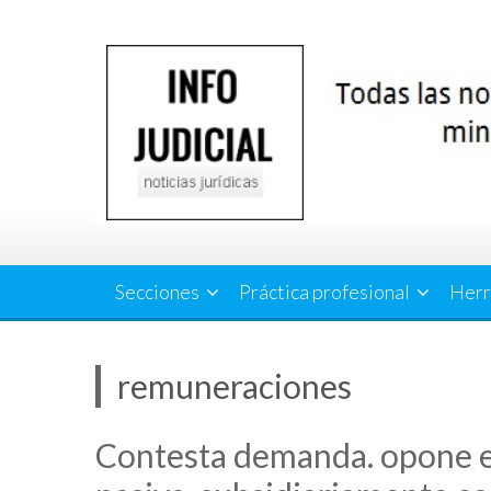
Saltar
al
contenido
Secciones
Práctica profesional
Herr
remuneraciones
Contesta demanda. opone ex