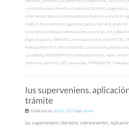
derecho
,
Derecho Civil
,
derecho constitucional
,
DERECHO D
constitucionales
,
derechos humanos
,
DESPIDO
,
diagnóstico
enfermedad laboral
,
enfermedad profesional
,
entrada en vi
FAMILIA
,
financiamiento
,
garantías
,
gastos
,
General
,
grado de
inconstitucionalidad
,
indemnización
,
intereses
,
IVA
,
JUBILAC
litigar sin gastos
,
MENORES
,
mensual
,
montos
,
MUERTE DEL 
Política
,
PRACTICA
,
PRESUNCIONES
,
producción
,
prohibición
causalidad
,
REMUNERACION
,
remuneraciones
,
repro
,
respons
sentencia
,
servicios
,
SRT
,
tasa activa
,
TRABAJADOR
,
Trabajan
Ius superveniens. aplicación 
trámite
Publicada en
abril 3, 2019
por
admin
Ius superveniens (derecho sobreviniente). Aplicación 