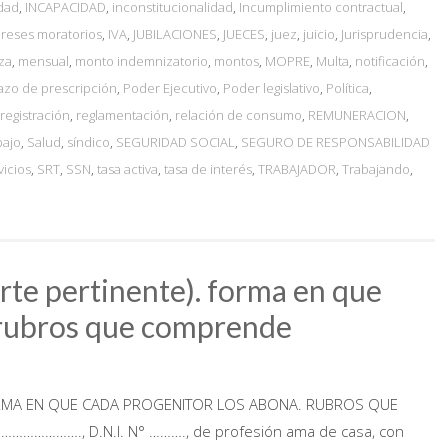
dad
,
INCAPACIDAD
,
inconstitucionalidad
,
Incumplimiento contractual
,
ereses moratorios
,
IVA
,
JUBILACIONES
,
JUECES
,
juez
,
juicio
,
Jurisprudencia
,
za
,
mensual
,
monto indemnizatorio
,
montos
,
MOPRE
,
Multa
,
notificación
,
azo de prescripción
,
Poder Ejecutivo
,
Poder legislativo
,
Política
,
registración
,
reglamentación
,
relación de consumo
,
REMUNERACION
,
bajo
,
Salud
,
síndico
,
SEGURIDAD SOCIAL
,
SEGURO DE RESPONSABILIDAD
vicios
,
SRT
,
SSN
,
tasa activa
,
tasa de interés
,
TRABAJADOR
,
Trabajando
,
rte pertinente). forma en que
. rubros que comprende
ORMA EN QUE CADA PROGENITOR LOS ABONA. RUBROS QUE
……………., D.N.I. N° ………., de profesión ama de casa, con