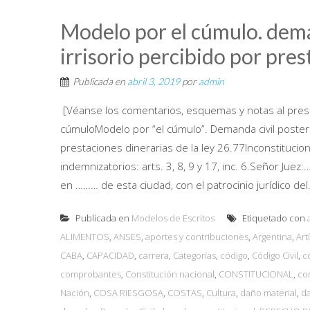
Modelo por el cúmulo. dema
irrisorio percibido por pre
Publicada en
abril 3, 2019
por
admin
[Véanse los comentarios, esquemas y notas al pres
cúmuloModelo por “el cúmulo”. Demanda civil posterio
prestaciones dinerarias de la ley 26.77Inconstituciona
indemnizatorios: arts. 3, 8, 9 y 17, inc. 6.Señor Jue
en ……… de esta ciudad, con el patrocinio jurídico del.
Publicada en
Modelos de Escritos
Etiquetado con
ALIMENTOS
,
ANSES
,
aportes y contribuciones
,
Argentina
,
Art
CABA
,
CAPACIDAD
,
carrera
,
Categorías
,
código
,
Código Civil
,
c
comprobantes
,
Constitución nacional
,
CONSTITUCIONAL
,
co
Nación
,
COSA RIESGOSA
,
COSTAS
,
Cultura
,
daño material
,
d