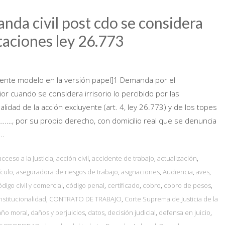
nda civil post cdo se considera
staciones ley 26.773
ente modelo en la versión papel]1 Demanda por el
r cuando se considera irrisorio lo percibido por las
lidad de la acción excluyente (art. 4, ley 26.773) y de los topes
z:………, por su propio derecho, con domicilio real que se denuncia
..
acceso a la Justicia
,
acción civil
,
accidente de trabajo
,
actualización
,
ículo
,
aseguradora de riesgos de trabajo
,
asignaciones
,
Audiencia
,
aves
,
ódigo civil y comercial
,
código penal
,
certificado
,
cobro
,
cobro de pesos
,
nstitucionalidad
,
CONTRATO DE TRABAJO
,
Corte Suprema de Justicia de la
año moral
,
daños y perjuicios
,
datos
,
decisión judicial
,
defensa en juicio
,