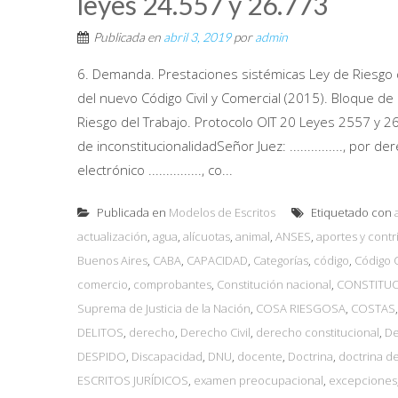
leyes 24.557 y 26.773
Publicada en
abril 3, 2019
por
admin
6. Demanda. Prestaciones sistémicas Ley de Riesgo d
del nuevo Código Civil y Comercial (2015). Bloque d
Riesgo del Trabajo. Protocolo OIT 20 Leyes 2557 y 26
de inconstitucionalidadSeñor Juez: ..............., por der
electrónico ..............., co...
Publicada en
Modelos de Escritos
Etiquetado con
actualización
,
agua
,
alícuotas
,
animal
,
ANSES
,
aportes y cont
Buenos Aires
,
CABA
,
CAPACIDAD
,
Categorías
,
código
,
Código C
comercio
,
comprobantes
,
Constitución nacional
,
CONSTITU
Suprema de Justicia de la Nación
,
COSA RIESGOSA
,
COSTAS
DELITOS
,
derecho
,
Derecho Civil
,
derecho constitucional
,
De
DESPIDO
,
Discapacidad
,
DNU
,
docente
,
Doctrina
,
doctrina de
ESCRITOS JURÍDICOS
,
examen preocupacional
,
excepciones