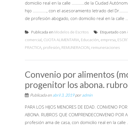
domicilio real en la calle …………de la Ciudad Autónom
hijo …………., con el asesoramiento letrado del Dr…………
de profesión abogado, con domicilio real en la calle 
Publicada en
Modelos de Escritos
Etiquetado con
comercial
,
CUOTA ALIMENTARIA
,
Educación
,
empresa
,
ESCRI
PRACTICA
,
profesión
,
REMUNERACION
,
remuneraciones
Convenio por alimentos (mo
progenitor los abona. rub
Publicada en
abril 3, 2019
por
admin
PARA LOS HIJOS MENORES DE EDAD. CONVENIO PO
ABONA. RUBROS QUE COMPRENDECONVENIO POR ALIME
profesión ama de casa, con domicilio real en la cal