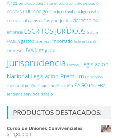
Aires
certificado
cobro
contrato de locación
cláusula penal
código
Código Civil
código civil y
CUIT
COSTAS
derecho
comercial
DNI
datos
daños y perjuicios
ESCRITOS JURÍDICOS
empresa
factura
gastos
importado
General
FAMILIA
indemnización
IVA
juez
juicio
intereses
Jurisprudencia
Legislacion
Laboral
Nacional
Legislacion Premium
Liquidación
PAGO
PRUEBA
mensual
notificación
notificaciones
sentencia
servicios
trabajo
PRODUCTOS DESTACADOS:
Curso de Uniones Convivenciales
$
14,800.00