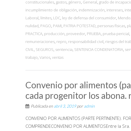
constitucionales
,
gastos
,
género
,
General
,
grado de incapaci
incumplimiento de obligación
,
indemnización
,
intereses
,
int
Laboral
,
límites
,
LDC
,
ley de defensa del consumidor
,
Mendo
nulidad
,
PAGO
,
PAMI
,
PATRIA POTESTAD
,
personas físicas
,
pl
PRACTICA
,
producción
,
proveedor
,
PRUEBA
,
prueba pericial
,
remuneraciones
,
repro
,
responsabilidad civil
,
riesgos del tra
CIVIL
,
SEGUROS
,
sentencia
,
SENTENCIA CONDENATORIA
,
ser
trabajo
,
Varios
,
ventas
Convenio por alimentos (pa
cada progenitor los abona
Publicada en
abril 3, 2019
por
admin
CONVENIO POR ALIMENTOS (PARTE PERTINENTE). F
COMPRENDECONVENIO POR ALIMENTOSEntre la Sra. ……