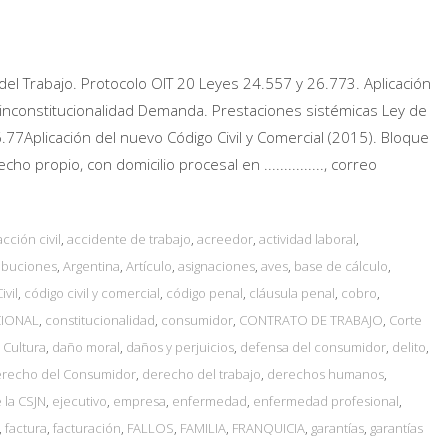
el Trabajo. Protocolo OIT 20 Leyes 24.557 y 26.773. Aplicación
e inconstitucionalidad Demanda. Prestaciones sistémicas Ley de
.77Aplicación del nuevo Código Civil y Comercial (2015). Bloque
echo propio, con domicilio procesal en ..............., correo
acción civil
,
accidente de trabajo
,
acreedor
,
actividad laboral
,
ribuciones
,
Argentina
,
Artículo
,
asignaciones
,
aves
,
base de cálculo
,
ivil
,
código civil y comercial
,
código penal
,
cláusula penal
,
cobro
,
CIONAL
,
constitucionalidad
,
consumidor
,
CONTRATO DE TRABAJO
,
Corte
,
Cultura
,
daño moral
,
daños y perjuicios
,
defensa del consumidor
,
delito
,
recho del Consumidor
,
derecho del trabajo
,
derechos humanos
,
 la CSJN
,
ejecutivo
,
empresa
,
enfermedad
,
enfermedad profesional
,
,
factura
,
facturación
,
FALLOS
,
FAMILIA
,
FRANQUICIA
,
garantías
,
garantías