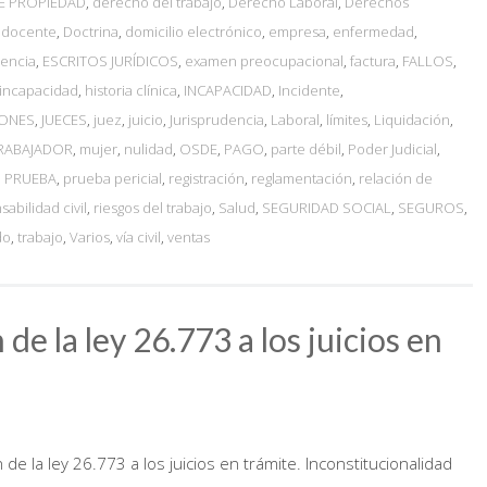
E PROPIEDAD
,
derecho del trabajo
,
Derecho Laboral
,
Derechos
,
docente
,
Doctrina
,
domicilio electrónico
,
empresa
,
enfermedad
,
gencia
,
ESCRITOS JURÍDICOS
,
examen preocupacional
,
factura
,
FALLOS
,
 incapacidad
,
historia clínica
,
INCAPACIDAD
,
Incidente
,
IONES
,
JUECES
,
juez
,
juicio
,
Jurisprudencia
,
Laboral
,
límites
,
Liquidación
,
TRABAJADOR
,
mujer
,
nulidad
,
OSDE
,
PAGO
,
parte débil
,
Poder Judicial
,
,
PRUEBA
,
prueba pericial
,
registración
,
reglamentación
,
relación de
abilidad civil
,
riesgos del trabajo
,
Salud
,
SEGURIDAD SOCIAL
,
SEGUROS
,
do
,
trabajo
,
Varios
,
vía civil
,
ventas
de la ley 26.773 a los juicios en
de la ley 26.773 a los juicios en trámite. Inconstitucionalidad