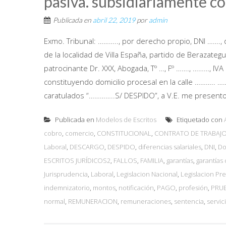
pasiva. subsidiariamente c
Publicada en
abril 22, 2019
por
admin
Exmo. Tribunal: ……….., por derecho propio, DNI ……., 
de la localidad de Villa España, partido de Berazategu
patrocinante Dr. XXX, Abogada, Tº …, Fº ……., ………, IV
constituyendo domicilio procesal en la calle ……….. …
caratulados “…………..S/ DESPIDO”, a V.E. me present
Publicada en
Modelos de Escritos
Etiquetado con
cobro
,
comercio
,
CONSTITUCIONAL
,
CONTRATO DE TRABAJ
Laboral
,
DESCARGO
,
DESPIDO
,
diferencias salariales
,
DNI
,
Do
ESCRITOS JURÍDICOS2
,
FALLOS
,
FAMILIA
,
garantías
,
garantías
Jurisprudencia
,
Laboral
,
Legislacion Nacional
,
Legislacion P
indemnizatorio
,
montos
,
notificación
,
PAGO
,
profesión
,
PRU
normal
,
REMUNERACION
,
remuneraciones
,
sentencia
,
servic