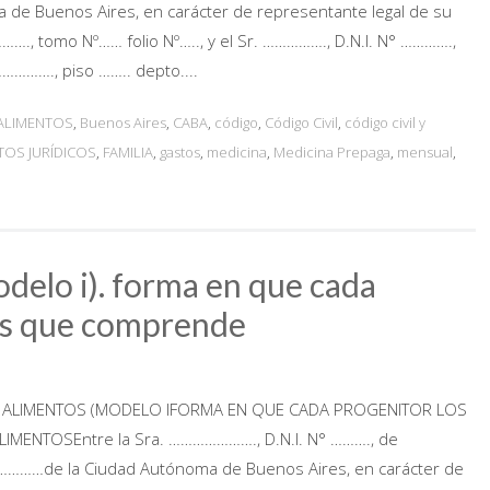
a de Buenos Aires, en carácter de representante legal de su
…., tomo Nº…… folio Nº….., y el Sr. ……………., D.N.I. N° ………….,
……………., piso …….. depto....
ALIMENTOS
,
Buenos Aires
,
CABA
,
código
,
Código Civil
,
código civil y
TOS JURÍDICOS
,
FAMILIA
,
gastos
,
medicina
,
Medicina Prepaga
,
mensual
,
delo i). forma en que cada
ros que comprende
R ALIMENTOS (MODELO IFORMA EN QUE CADA PROGENITOR LOS
NTOSEntre la Sra. …………………., D.N.I. N° ………., de
le …………de la Ciudad Autónoma de Buenos Aires, en carácter de