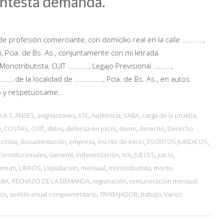
ontesta demanda.
de profesión comerciante, con domicilio real en la calle …………,
i, Pcia. de Bs. As., conjuntamente con mi letrada
A Monotributista, CUIT …………, Legajo Previsional ……….,
……….de la localidad de ……………., Pcia. de Bs. As., en autos
o y respetuosame...
A.R.T
,
ANSES
,
asignaciones
,
ATE
,
Audiencia
,
CABA
,
carga de la prueba
,
O
,
COSTAS
,
CUIT
,
datos
,
defensa en juicio
,
demo
,
derecho
,
Derecho
ctrina
,
documentación
,
empresa
,
escrito de inicio
,
ESCRITOS JURÍDICOS
,
 constitucionales
,
General
,
indemnización
,
IVA
,
JUECES
,
juicio
,
remium
,
LIBROS
,
Liquidación
,
mensual
,
monotributista
,
monto
EBA
,
RECHAZO DE LA DEMANDA
,
registración
,
remuneración mensual
ios
,
sueldo anual complementario
,
TRABAJADOR
,
trabajo
,
Varios