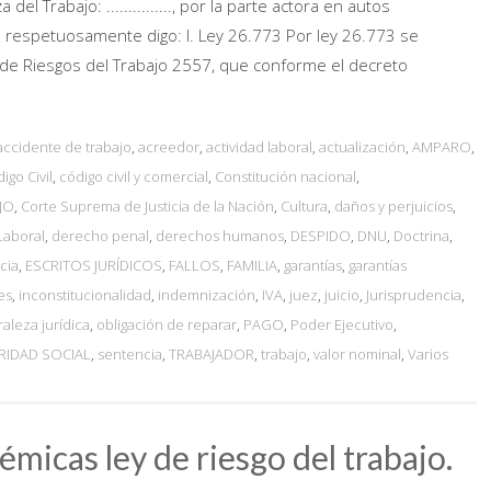
del Trabajo: ..............., por la parte actora en autos
 ante V.S. respetuosamente digo: I. Ley 26.773 Por ley 26.773 se
 de Riesgos del Trabajo 2557, que conforme el decreto
accidente de trabajo
,
acreedor
,
actividad laboral
,
actualización
,
AMPARO
,
igo Civil
,
código civil y comercial
,
Constitución nacional
,
JO
,
Corte Suprema de Justicia de la Nación
,
Cultura
,
daños y perjuicios
,
Laboral
,
derecho penal
,
derechos humanos
,
DESPIDO
,
DNU
,
Doctrina
,
cia
,
ESCRITOS JURÍDICOS
,
FALLOS
,
FAMILIA
,
garantías
,
garantías
es
,
inconstitucionalidad
,
indemnización
,
IVA
,
juez
,
juicio
,
Jurisprudencia
,
raleza jurídica
,
obligación de reparar
,
PAGO
,
Poder Ejecutivo
,
RIDAD SOCIAL
,
sentencia
,
TRABAJADOR
,
trabajo
,
valor nominal
,
Varios
micas ley de riesgo del trabajo.