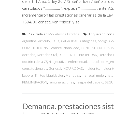
del art. 17, ap. 5, ley 26.773 Señor Juez / Señora Jueza 
caratulados “............... ”, expte. nº ............... ,
incrementaron las prestaciones dinerarias de la Ley
1694/00 constituyen “pisos” y se l...
Publicada en
Modelos de Escritos
Etiquetado con
Argentina
,
Artículo
,
CABA
,
CAPACIDAD
,
Categorías
,
código
,
Cód
CONSTITUCIONAL
,
constitucionalidad
,
CONTRATO DE TRABA
derecho
,
Derecho Civil
,
DERECHO DE PROPIEDAD
,
Derecho 
doctrina de la CSJN
,
ejecutivo
,
enfermedad
,
entrada en vigen
constitucionales
,
General
,
INCAPACIDAD
,
Incidente
,
incident
Laboral
,
límites
,
Liquidación
,
Mendoza
,
mensual
,
mujer
,
natu
REMUNERACION
,
remuneraciones
,
riesgos del trabajo
,
SEGU
Demanda. prestaciones sisté