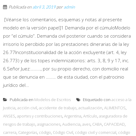
Publicada en
abril 3, 2019
por
admin
[Véanse los comentarios, esquemas y notas al presente
modelo en la versión papel]1 Demanda por el cúmuloModelo
por “el cúmulo”. Demanda civil posterior cuando se considera
irrisorio lo percibido por las prestaciones dinerarias de la ley
26.77Inconstitucionalidad de la acción excluyente (art. 4, ley
26.773) y de los topes indemnizatorios: arts. 3, 8, 9 y 17, inc.
6.Señor Juez:………, por su propio derecho, con domicilio real
que se denuncia en ……… de esta ciudad, con el patrocinio
jurídico del...
Publicada en
Modelos de Escritos
Etiquetado con
acceso a la
Justicia
,
acción civil
,
accidente de trabajo
,
actualización
,
ALIMENTOS
,
ANSES
,
aportes y contribuciones
,
Argentina
,
Artículo
,
aseguradora de
riesgos de trabajo
,
asignaciones
,
Audiencia
,
aves
,
CABA
,
CAPACIDAD
,
carrera
,
Categorías
,
código
,
Código Civil
,
código civil y comercial
,
código