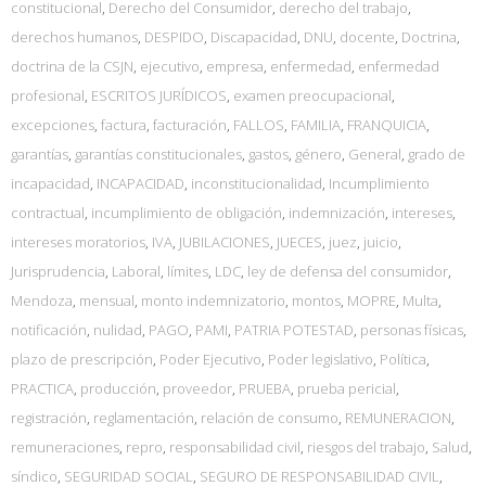
constitucional
,
Derecho del Consumidor
,
derecho del trabajo
,
derechos humanos
,
DESPIDO
,
Discapacidad
,
DNU
,
docente
,
Doctrina
,
doctrina de la CSJN
,
ejecutivo
,
empresa
,
enfermedad
,
enfermedad
profesional
,
ESCRITOS JURÍDICOS
,
examen preocupacional
,
excepciones
,
factura
,
facturación
,
FALLOS
,
FAMILIA
,
FRANQUICIA
,
garantías
,
garantías constitucionales
,
gastos
,
género
,
General
,
grado de
incapacidad
,
INCAPACIDAD
,
inconstitucionalidad
,
Incumplimiento
contractual
,
incumplimiento de obligación
,
indemnización
,
intereses
,
intereses moratorios
,
IVA
,
JUBILACIONES
,
JUECES
,
juez
,
juicio
,
Jurisprudencia
,
Laboral
,
límites
,
LDC
,
ley de defensa del consumidor
,
Mendoza
,
mensual
,
monto indemnizatorio
,
montos
,
MOPRE
,
Multa
,
notificación
,
nulidad
,
PAGO
,
PAMI
,
PATRIA POTESTAD
,
personas físicas
,
plazo de prescripción
,
Poder Ejecutivo
,
Poder legislativo
,
Política
,
PRACTICA
,
producción
,
proveedor
,
PRUEBA
,
prueba pericial
,
registración
,
reglamentación
,
relación de consumo
,
REMUNERACION
,
remuneraciones
,
repro
,
responsabilidad civil
,
riesgos del trabajo
,
Salud
,
síndico
,
SEGURIDAD SOCIAL
,
SEGURO DE RESPONSABILIDAD CIVIL
,