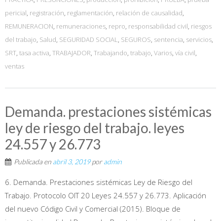
pericial
,
registración
,
reglamentación
,
relación de causalidad
,
REMUNERACION
,
remuneraciones
,
repro
,
responsabilidad civil
,
riesgos
del trabajo
,
Salud
,
SEGURIDAD SOCIAL
,
SEGUROS
,
sentencia
,
servicios
,
SRT
,
tasa activa
,
TRABAJADOR
,
Trabajando
,
trabajo
,
Varios
,
vía civil
,
ventas
Demanda. prestaciones sistémicas
ley de riesgo del trabajo. leyes
24.557 y 26.773
Publicada en
abril 3, 2019
por
admin
6. Demanda. Prestaciones sistémicas Ley de Riesgo del
Trabajo. Protocolo OIT 20 Leyes 24.557 y 26.773. Aplicación
del nuevo Código Civil y Comercial (2015). Bloque de