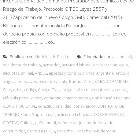
inconstitucionalidad Demanda. Prestaciones sistémicas Ley de
Riesgo del Trabajo. Protocolo OIT 20 Leyes 2557 y
26.77Aplicación del nuevo Código Civil y Comercial (2015).
Bloque de inconstitucionalidadSeñor Juez: ..............., por
derecho propio, con domicilio procesal en ..............., correo
electrónico ..............., co...
Publicada en
Modelos de Escritos
Etiquetado con
acción civil
,
accidente de trabajo
,
acreedor
,
actividad laboral
,
actualización
,
agua
,
alícuotas
,
animal
,
ANSES
,
aportes y contribuciones
,
Argentina
,
Artículo
,
asignaciones
,
aves
,
base de cálculo
,
Buenos Aires
,
CABA
,
CAPACIDAD
,
Categorías
,
código
,
Código Civil
,
código civil y comercial
,
código penal
,
cláusula penal
,
cobro
,
comercio
,
comprobantes
,
Constitución nacional
,
CONSTITUCIONAL
,
constitucionalidad
,
consumidor
,
CONTRATO DE
TRABAJO
,
Corte Suprema de Justicia de la Nación
,
COSA RIESGOSA
,
COSTAS
,
Cultura
,
daño moral
,
daños y perjuicios
,
defensa del
consumidor
,
delito
,
DELITOS
,
derecho
,
Derecho Civil
,
derecho