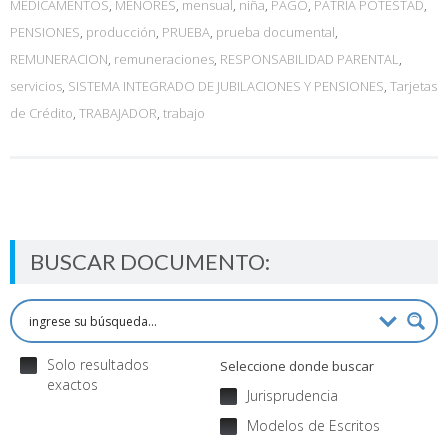
MEDICAMENTOS
,
MENORES
,
mensual
,
niña
,
PAGO
,
PATRIA POTESTAD
,
PENSIONES
,
producción
,
PRUEBA
,
prueba documental
,
REMUNERACION
,
remuneraciones
,
RESPONSABILIDAD PARENTAL
,
servicios
,
SISTEMA INTEGRADO DE JUBILACIONES Y PENSIONES
,
Tarjetas
de Crédito
,
TRABAJADOR
,
trabajo
BUSCAR DOCUMENTO:
Solo resultados
Seleccione donde buscar
exactos
Jurisprudencia
Modelos de Escritos