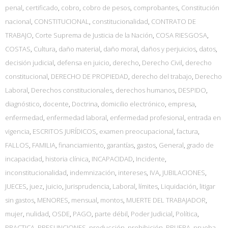
penal
,
certificado
,
cobro
,
cobro de pesos
,
comprobantes
,
Constitución
nacional
,
CONSTITUCIONAL
,
constitucionalidad
,
CONTRATO DE
TRABAJO
,
Corte Suprema de Justicia de la Nación
,
COSA RIESGOSA
,
COSTAS
,
Cultura
,
daño material
,
daño moral
,
daños y perjuicios
,
datos
,
decisión judicial
,
defensa en juicio
,
derecho
,
Derecho Civil
,
derecho
constitucional
,
DERECHO DE PROPIEDAD
,
derecho del trabajo
,
Derecho
Laboral
,
Derechos constitucionales
,
derechos humanos
,
DESPIDO
,
diagnóstico
,
docente
,
Doctrina
,
domicilio electrónico
,
empresa
,
enfermedad
,
enfermedad laboral
,
enfermedad profesional
,
entrada en
vigencia
,
ESCRITOS JURÍDICOS
,
examen preocupacional
,
factura
,
FALLOS
,
FAMILIA
,
financiamiento
,
garantías
,
gastos
,
General
,
grado de
incapacidad
,
historia clínica
,
INCAPACIDAD
,
Incidente
,
inconstitucionalidad
,
indemnización
,
intereses
,
IVA
,
JUBILACIONES
,
JUECES
,
juez
,
juicio
,
Jurisprudencia
,
Laboral
,
límites
,
Liquidación
,
litigar
sin gastos
,
MENORES
,
mensual
,
montos
,
MUERTE DEL TRABAJADOR
,
mujer
,
nulidad
,
OSDE
,
PAGO
,
parte débil
,
Poder Judicial
,
Política
,
PRACTICA
,
PRESUNCIONES
,
producción
,
prohibición
,
PRUEBA
,
prueba