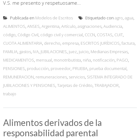
V.S. me presento y respetuosame...
Publicada en
Modelos de Escritos
Etiquetado con
agro
,
agua
,
ALIMENTOS
,
ANSES
,
Argentina
,
Artículo
,
asignaciones
,
Audiencia
,
código
,
Código Civil
,
código civil y comercial
,
CCCN
,
COSTAS
,
CUIT
,
CUOTA ALIMENTARIA
,
derecho
,
empresa
,
ESCRITOS JURÍDICOS
,
factura
,
FAMILIA
,
gastos
,
IVA
,
JUBILACIONES
,
juez
,
juicio
,
Medianas Empresas
,
MEDICAMENTOS
,
mensual
,
monotributista
,
niña
,
notificación
,
PAGO
,
PENSIONES
,
producción
,
proveedor
,
PRUEBA
,
prueba documental
,
REMUNERACION
,
remuneraciones
,
servicios
,
SISTEMA INTEGRADO DE
JUBILACIONES Y PENSIONES
,
Tarjetas de Crédito
,
TRABAJADOR
,
trabajo
Alimentos derivados de la
responsabilidad parental