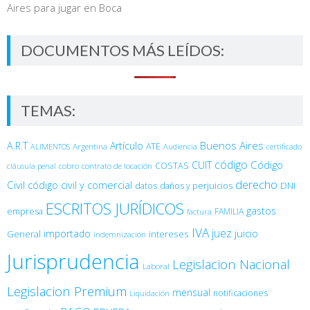
Aires para jugar en Boca
DOCUMENTOS MÁS LEÍDOS:
TEMAS:
Buenos Aires
A.R.T
Artículo
Argentina
ATE
ALIMENTOS
Audiencia
certificado
código
Código
CUIT
COSTAS
cobro
contrato de locación
cláusula penal
derecho
Civil
código civil y comercial
DNI
datos
daños y perjuicios
ESCRITOS JURÍDICOS
gastos
empresa
FAMILIA
factura
IVA
juez
juicio
importado
General
intereses
indemnización
Jurisprudencia
Legislacion Nacional
Laboral
Legislacion Premium
mensual
notificaciones
Liquidación