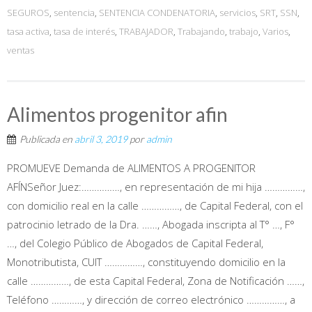
SEGUROS
,
sentencia
,
SENTENCIA CONDENATORIA
,
servicios
,
SRT
,
SSN
,
tasa activa
,
tasa de interés
,
TRABAJADOR
,
Trabajando
,
trabajo
,
Varios
,
ventas
Alimentos progenitor afin
Publicada en
abril 3, 2019
por
admin
PROMUEVE Demanda de ALIMENTOS A PROGENITOR
AFÍNSeñor Juez:……………, en representación de mi hija ……………,
con domicilio real en la calle ……………, de Capital Federal, con el
patrocinio letrado de la Dra. ……, Abogada inscripta al T° …, F°
…, del Colegio Público de Abogados de Capital Federal,
Monotributista, CUIT ……………, constituyendo domicilio en la
calle ……………, de esta Capital Federal, Zona de Notificación ……,
Teléfono …………, y dirección de correo electrónico ……………, a