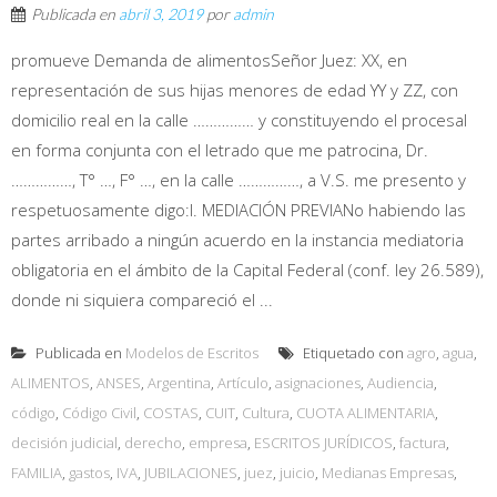
Publicada en
abril 3, 2019
por
admin
promueve Demanda de alimentosSeñor Juez: XX, en
representación de sus hijas menores de edad YY y ZZ, con
domicilio real en la calle …………… y constituyendo el procesal
en forma conjunta con el letrado que me patrocina, Dr.
……………, T° …, F° …, en la calle ……………, a V.S. me presento y
respetuosamente digo:I. MEDIACIÓN PREVIANo habiendo las
partes arribado a ningún acuerdo en la instancia mediatoria
obligatoria en el ámbito de la Capital Federal (conf. ley 26.589),
donde ni siquiera compareció el ...
Publicada en
Modelos de Escritos
Etiquetado con
agro
,
agua
,
ALIMENTOS
,
ANSES
,
Argentina
,
Artículo
,
asignaciones
,
Audiencia
,
código
,
Código Civil
,
COSTAS
,
CUIT
,
Cultura
,
CUOTA ALIMENTARIA
,
decisión judicial
,
derecho
,
empresa
,
ESCRITOS JURÍDICOS
,
factura
,
FAMILIA
,
gastos
,
IVA
,
JUBILACIONES
,
juez
,
juicio
,
Medianas Empresas
,