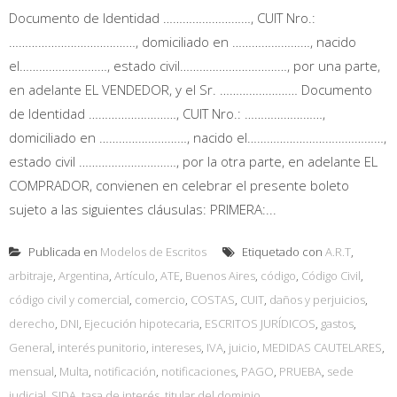
Documento de Identidad ………………………, CUIT Nro.:
…………………………………, domiciliado en ……………………, nacido
el………………………, estado civil……………………………, por una parte,
en adelante EL VENDEDOR, y el Sr. …………………… Documento
de Identidad ………………………, CUIT Nro.: ……………………,
domiciliado en ………………………, nacido el……………………………………,
estado civil …………………………, por la otra parte, en adelante EL
COMPRADOR, convienen en celebrar el presente boleto
sujeto a las siguientes cláusulas: PRIMERA:...
Publicada en
Modelos de Escritos
Etiquetado con
A.R.T
,
arbitraje
,
Argentina
,
Artículo
,
ATE
,
Buenos Aires
,
código
,
Código Civil
,
código civil y comercial
,
comercio
,
COSTAS
,
CUIT
,
daños y perjuicios
,
derecho
,
DNI
,
Ejecución hipotecaria
,
ESCRITOS JURÍDICOS
,
gastos
,
General
,
interés punitorio
,
intereses
,
IVA
,
juicio
,
MEDIDAS CAUTELARES
,
mensual
,
Multa
,
notificación
,
notificaciones
,
PAGO
,
PRUEBA
,
sede
judicial
,
SIDA
,
tasa de interés
,
titular del dominio