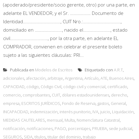
(apoderado/presidente/socio gerente, otro) por una parte, en
adelante EL VENDEDOR, y el Sr. ……………… Documento de
Identidad……………………………, CUIT Nro.:……………………………,
domiciliado en ……………………, nacido el……………………, estado
civil……………………………, por la otra parte, en adelante EL
COMPRADOR, convienen en celebrar el presente boleto
sujeto a las siguientes cláusulas: PRI...
Publicada en
Modelos de Escritos
Etiquetado con
A.R.T
,
adicionales
,
afectación
,
arbitraje
,
Argentina
,
Artículo
,
ATE
,
Buenos Aires
,
CAPACIDAD
,
código
,
Código Civil
,
código civil y comercial
,
certificado
,
comercio
,
comprobantes
,
CUIT
,
dólares estadounidenses
,
derecho
,
empresa
,
ESCRITOS JURÍDICOS
,
Fondo de Reserva
,
gastos
,
General
,
INCAPACIDAD
,
indemnización
,
interés punitorio
,
IVA
,
juicio
,
Liquidación
,
MEDIDAS CAUTELARES
,
mensual
,
Multa
,
Nomenclatura Catastral
,
notificación
,
notificaciones
,
PAGO
,
porcentajes
,
PRUEBA
,
sede judicial
,
SEGUROS
,
SIDA
,
títulos
,
titular del dominio
,
trabajo