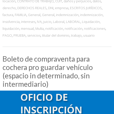
locación
,
CONTRATO DE TRABAJO
,
CUIT
,
daños y perjuicios
,
datos
,
derecho
,
DERECHOS REALES
,
DNI
,
empresa
,
ESCRITOS JURÍDICOS
,
factura
,
FAMILIA
,
General
,
General
,
indemnización
,
indemnización
,
insolvencia
,
intereses
,
IVA
,
juicio
,
Laboral
,
LABORAL
,
Liquidación
,
liquidación
,
mensual
,
Multa
,
notificación
,
notificación
,
notificaciones
,
PAGO
,
PRUEBA
,
servicios
,
titular del dominio
,
trabajo
,
usuario
Boleto de compraventa para
cochera pro guardar vehículo
(espacio in determinado, sin
intermediario)
OFICIO DE
Publicada en
abril 3, 2019
por
admin
BOLETO DE COMPRAVENTA PARA COCHERA PRO GUARDAR
INSCRIPCIÓN
VEHÍCULO (ESPACIO IN/DETERMINADO, SIN INTERMEDIARIO).__