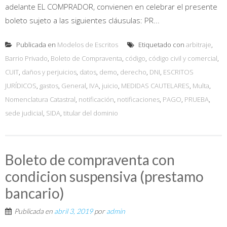
adelante EL COMPRADOR, convienen en celebrar el presente
boleto sujeto a las siguientes cláusulas: PR...
Publicada en
Modelos de Escritos
Etiquetado con
arbitraje
,
Barrio Privado
,
Boleto de Compraventa
,
código
,
código civil y comercial
,
CUIT
,
daños y perjuicios
,
datos
,
demo
,
derecho
,
DNI
,
ESCRITOS
JURÍDICOS
,
gastos
,
General
,
IVA
,
juicio
,
MEDIDAS CAUTELARES
,
Multa
,
Nomenclatura Catastral
,
notificación
,
notificaciones
,
PAGO
,
PRUEBA
,
sede judicial
,
SIDA
,
titular del dominio
Boleto de compraventa con
condicion suspensiva (prestamo
bancario)
Publicada en
abril 3, 2019
por
admin