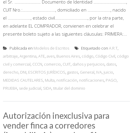
el Sr. …………………… Documento de Identidad …………………………,
CUIT Nro.:…………………………, domiciliado en …………………, nacido
el …………………, estado civil…………………………, por la otra parte,
en adelante EL COMPRADOR, convienen en celebrar el
presente boleto sujeto a las siguientes cláusulas: PRIMERA:...
Publicada en
Modelos de Escritos
Etiquetado con
A.R.T
,
arbitraje
,
Argentina
,
ATE
,
aves
,
Buenos Aires
,
código
,
Código Civil
,
código
civil y comercial
,
CCCN
,
comercio
,
CUIT
,
daños y perjuicios
,
datos
,
derecho
,
DNI
,
ESCRITOS JURÍDICOS
,
gastos
,
General
,
IVA
,
juicio
,
MEDIDAS CAUTELARES
,
Multa
,
notificación
,
notificaciones
,
PAGO
,
PRUEBA
,
sede judicial
,
SIDA
,
titular del dominio
Autorización inexclusiva para
vender finca a corredores