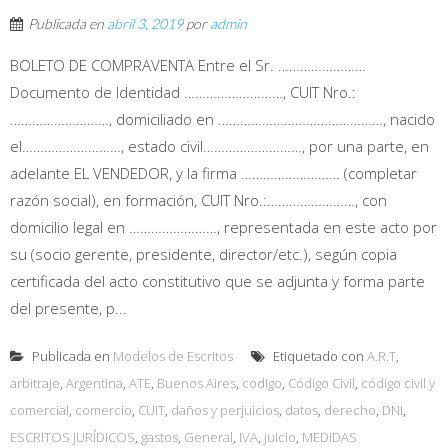
Publicada en
abril 3, 2019
por
admin
BOLETO DE COMPRAVENTA Entre el Sr. ……………………
Documento de Identidad ………………………, CUIT Nro.:
………………………, domiciliado en ………………………………………, nacido
el………………………, estado civil………………………, por una parte, en
adelante EL VENDEDOR, y la firma ……………………… (completar
razón social), en formación, CUIT Nro.:……………………, con
domicilio legal en ……………………, representada en este acto por
su (socio gerente, presidente, director/etc.), según copia
certificada del acto constitutivo que se adjunta y forma parte
del presente, p...
Publicada en
Modelos de Escritos
Etiquetado con
A.R.T
,
arbitraje
,
Argentina
,
ATE
,
Buenos Aires
,
código
,
Código Civil
,
código civil y
comercial
,
comercio
,
CUIT
,
daños y perjuicios
,
datos
,
derecho
,
DNI
,
ESCRITOS JURÍDICOS
,
gastos
,
General
,
IVA
,
juicio
,
MEDIDAS