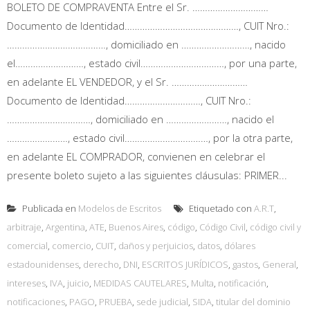
BOLETO DE COMPRAVENTA Entre el Sr. …………………………
Documento de Identidad………………………………………, CUIT Nro.:
…………………………………, domiciliado en ………………………, nacido
el………………………, estado civil……………………………, por una parte,
en adelante EL VENDEDOR, y el Sr. …………………………
Documento de Identidad…………………………, CUIT Nro.:
……………………………, domiciliado en ……………………, nacido el
……………………, estado civil……………………………, por la otra parte,
en adelante EL COMPRADOR, convienen en celebrar el
presente boleto sujeto a las siguientes cláusulas: PRIMER...
Publicada en
Modelos de Escritos
Etiquetado con
A.R.T
,
arbitraje
,
Argentina
,
ATE
,
Buenos Aires
,
código
,
Código Civil
,
código civil y
comercial
,
comercio
,
CUIT
,
daños y perjuicios
,
datos
,
dólares
estadounidenses
,
derecho
,
DNI
,
ESCRITOS JURÍDICOS
,
gastos
,
General
,
intereses
,
IVA
,
juicio
,
MEDIDAS CAUTELARES
,
Multa
,
notificación
,
notificaciones
,
PAGO
,
PRUEBA
,
sede judicial
,
SIDA
,
titular del dominio