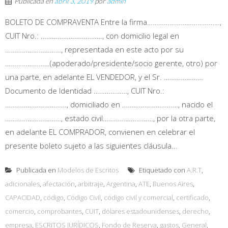
Publicada en
abril 3, 2019
por
admin
BOLETO DE COMPRAVENTA Entre la firma…………………………………,
CUIT Nro.: ……………………………, con domicilio legal en
…………………………, representada en este acto por su
……………………(apoderado/presidente/socio gerente, otro) por
una parte, en adelante EL VENDEDOR, y el Sr. …………………
Documento de Identidad ………………, CUIT Nro.:
……………………………, domiciliado en …………………………, nacido el
…………………………, estado civil………………………, por la otra parte,
en adelante EL COMPRADOR, convienen en celebrar el
presente boleto sujeto a las siguientes cláusula...
Publicada en
Modelos de Escritos
Etiquetado con
A.R.T
,
adicionales
,
afectación
,
arbitraje
,
Argentina
,
ATE
,
Buenos Aires
,
CAPACIDAD
,
código
,
Código Civil
,
código civil y comercial
,
certificado
,
comercio
,
comprobantes
,
CUIT
,
dólares estadounidenses
,
derecho
,
empresa
,
ESCRITOS JURÍDICOS
,
Fondo de Reserva
,
gastos
,
General
,