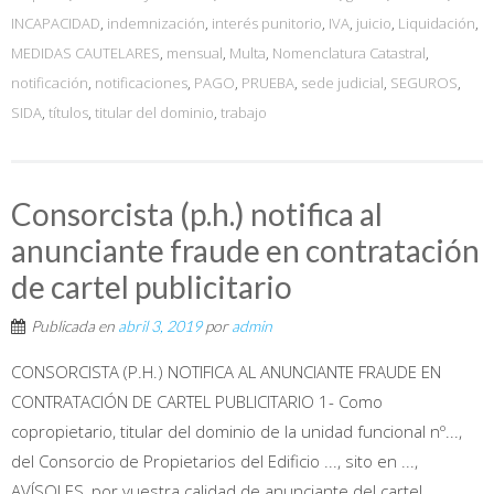
INCAPACIDAD
,
indemnización
,
interés punitorio
,
IVA
,
juicio
,
Liquidación
,
MEDIDAS CAUTELARES
,
mensual
,
Multa
,
Nomenclatura Catastral
,
notificación
,
notificaciones
,
PAGO
,
PRUEBA
,
sede judicial
,
SEGUROS
,
SIDA
,
títulos
,
titular del dominio
,
trabajo
Consorcista (p.h.) notifica al
anunciante fraude en contratación
de cartel publicitario
Publicada en
abril 3, 2019
por
admin
CONSORCISTA (P.H.) NOTIFICA AL ANUNCIANTE FRAUDE EN
CONTRATACIÓN DE CARTEL PUBLICITARIO 1- Como
copropietario, titular del dominio de la unidad funcional nº...,
del Consorcio de Propietarios del Edificio ..., sito en ...,
AVÍSOLES, por vuestra calidad de anunciante del cartel