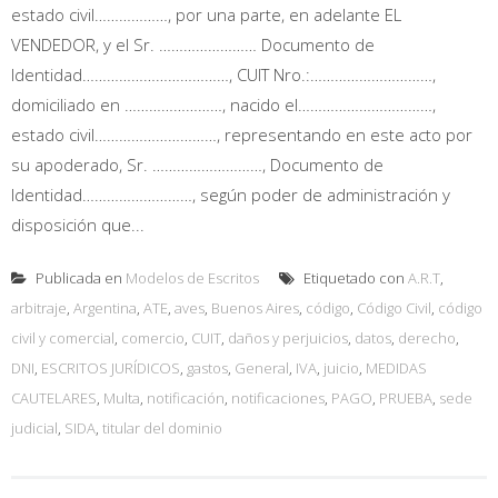
estado civil………………, por una parte, en adelante EL
VENDEDOR, y el Sr. …………………… Documento de
Identidad………………………………, CUIT Nro.:…………………………,
domiciliado en ……………………, nacido el……………………………,
estado civil…………………………, representando en este acto por
su apoderado, Sr. ………………………, Documento de
Identidad………………………, según poder de administración y
disposición que...
Publicada en
Modelos de Escritos
Etiquetado con
A.R.T
,
arbitraje
,
Argentina
,
ATE
,
aves
,
Buenos Aires
,
código
,
Código Civil
,
código
civil y comercial
,
comercio
,
CUIT
,
daños y perjuicios
,
datos
,
derecho
,
DNI
,
ESCRITOS JURÍDICOS
,
gastos
,
General
,
IVA
,
juicio
,
MEDIDAS
CAUTELARES
,
Multa
,
notificación
,
notificaciones
,
PAGO
,
PRUEBA
,
sede
judicial
,
SIDA
,
titular del dominio