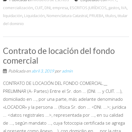
comercialización
,
CUIT
,
DNI
,
empresa
,
ESCRITOS JURÍDICOS
,
gastos
,
IVA
,
liquidación
,
Liquidación
,
Nomenclatura Catastral
,
PRUEBA
,
títulos
,
titular
del dominio
Contrato de locación del fondo
comercial
Publicada en
abril 3, 2019
por
admin
CONTRATO DE LOCACIÓN DEL FONDO COMERCIAL.__
PRELIMINAR (A- Partes) Entre el Sr. don ... (DNI. ... y CUIT. ...),
domiciliado en ..., por una parte, más adelante denominado
«LOCADOR» y la persona ... (física Sr. don ... <DNI. ...>; jurídica
... <datos registrales ...>, representada por ..., en su calidad
de ..., según mandato ..., cuya fotocopia certificada se agrega
al presente como Anexo ...), con domicilio en ..., por la otra