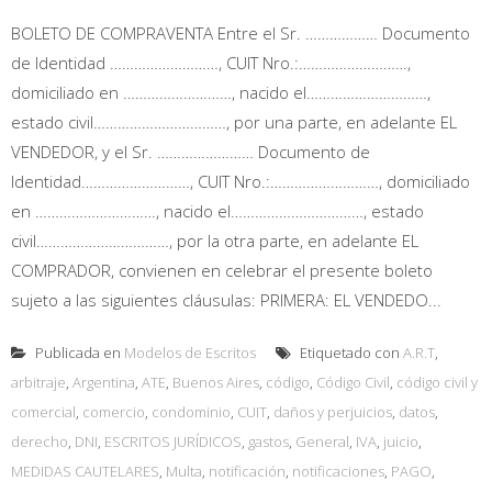
BOLETO DE COMPRAVENTA Entre el Sr. ……………… Documento
de Identidad ………………………, CUIT Nro.:………………………,
domiciliado en ………………………, nacido el…………………………,
estado civil……………………………, por una parte, en adelante EL
VENDEDOR, y el Sr. …………………… Documento de
Identidad………………………, CUIT Nro.:………………………, domiciliado
en …………………………, nacido el……………………………, estado
civil……………………………, por la otra parte, en adelante EL
COMPRADOR, convienen en celebrar el presente boleto
sujeto a las siguientes cláusulas: PRIMERA: EL VENDEDO...
Publicada en
Modelos de Escritos
Etiquetado con
A.R.T
,
arbitraje
,
Argentina
,
ATE
,
Buenos Aires
,
código
,
Código Civil
,
código civil y
comercial
,
comercio
,
condominio
,
CUIT
,
daños y perjuicios
,
datos
,
derecho
,
DNI
,
ESCRITOS JURÍDICOS
,
gastos
,
General
,
IVA
,
juicio
,
MEDIDAS CAUTELARES
,
Multa
,
notificación
,
notificaciones
,
PAGO
,