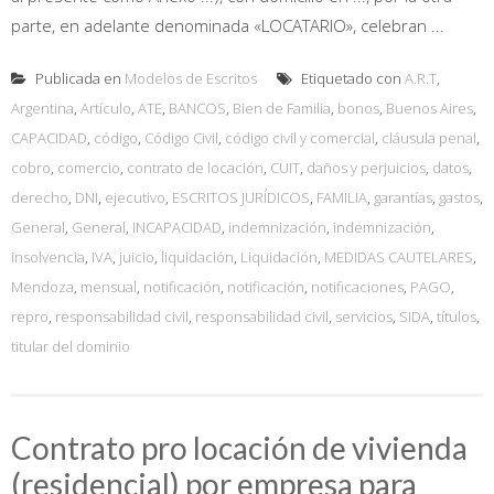
parte, en adelante denominada «LOCATARIO», celebran ...
Publicada en
Modelos de Escritos
Etiquetado con
A.R.T
,
Argentina
,
Artículo
,
ATE
,
BANCOS
,
Bien de Familia
,
bonos
,
Buenos Aires
,
CAPACIDAD
,
código
,
Código Civil
,
código civil y comercial
,
cláusula penal
,
cobro
,
comercio
,
contrato de locación
,
CUIT
,
daños y perjuicios
,
datos
,
derecho
,
DNI
,
ejecutivo
,
ESCRITOS JURÍDICOS
,
FAMILIA
,
garantías
,
gastos
,
General
,
General
,
INCAPACIDAD
,
indemnización
,
indemnización
,
insolvencia
,
IVA
,
juicio
,
liquidación
,
Liquidación
,
MEDIDAS CAUTELARES
,
Mendoza
,
mensual
,
notificación
,
notificación
,
notificaciones
,
PAGO
,
repro
,
responsabilidad civil
,
responsabilidad civil
,
servicios
,
SIDA
,
títulos
,
titular del dominio
Contrato pro locación de vivienda
(residencial) por empresa para