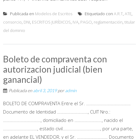
Publicada en
Modelos de Escritos
Etiquetado con
A.R.T
,
ATE
,
consorcio
,
DNI
,
ESCRITOS JURÍDICOS
,
IVA
,
PAGO
,
reglamentación
,
titular
del dominio
Boleto de compraventa con
autorizacion judicial (bien
ganancial)
Publicada en
abril 3, 2019
por
admin
BOLETO DE COMPRAVENTA Entre el Sr. …………………………………
Documento de Identidad ………………………, CUIT Nro.:
……………………………, domiciliado en ……………………, nacido el
…………………………, estado civil……………………………, por una parte,
en adelante EL VENDEDOR, y el Sr. ……………………… Documento