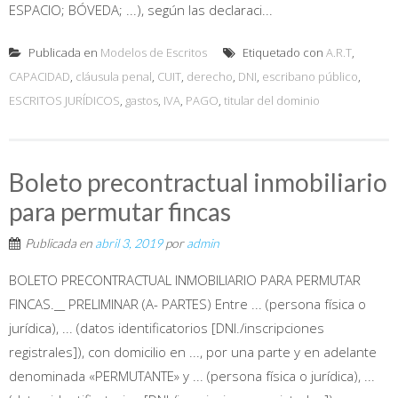
ESPACIO; BÓVEDA; ...), según las declaraci...
Publicada en
Modelos de Escritos
Etiquetado con
A.R.T
,
CAPACIDAD
,
cláusula penal
,
CUIT
,
derecho
,
DNI
,
escribano público
,
ESCRITOS JURÍDICOS
,
gastos
,
IVA
,
PAGO
,
titular del dominio
Boleto precontractual inmobiliario
para permutar fincas
Publicada en
abril 3, 2019
por
admin
BOLETO PRECONTRACTUAL INMOBILIARIO PARA PERMUTAR
FINCAS.__ PRELIMINAR (A- PARTES) Entre ... (persona física o
jurídica), ... (datos identificatorios [DNI./inscripciones
registrales]), con domicilio en ..., por una parte y en adelante
denominada «PERMUTANTE» y ... (persona física o jurídica), ...