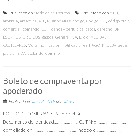
Publicada en
Modelos de Escritos
Etiquetado con
A.R.T
,
arbitraje
,
Argentina
,
ATE
,
Buenos Aires
,
código
,
Código Civil
,
código civil y
comercial
,
comercio
,
CUIT
,
daños y perjuicios
,
datos
,
derecho
,
DNI
,
ESCRITOS JURÍDICOS
,
gastos
,
General
,
IVA
,
juicio
,
MEDIDAS
CAUTELARES
,
Multa
,
notificación
,
notificaciones
,
PAGO
,
PRUEBA
,
sede
judicial
,
SIDA
,
titular del dominio
Boleto de compraventa por
apoderado
Publicada en
abril 3, 2019
por
admin
BOLETO DE COMPRAVENTA Entre el Sr. …………………………………
Documento de Identidad…………………, CUIT Nro.:……………………,
domiciliado en …………………………………, nacido el…………………,