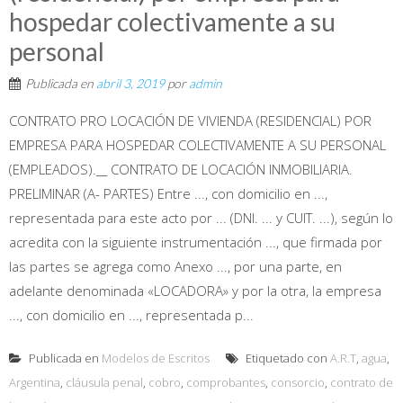
hospedar colectivamente a su
personal
Publicada en
abril 3, 2019
por
admin
CONTRATO PRO LOCACIÓN DE VIVIENDA (RESIDENCIAL) POR
EMPRESA PARA HOSPEDAR COLECTIVAMENTE A SU PERSONAL
(EMPLEADOS).__ CONTRATO DE LOCACIÓN INMOBILIARIA.
PRELIMINAR (A- PARTES) Entre ..., con domicilio en ...,
representada para este acto por ... (DNI. ... y CUIT. ...), según lo
acredita con la siguiente instrumentación ..., que firmada por
las partes se agrega como Anexo ..., por una parte, en
adelante denominada «LOCADORA» y por la otra, la empresa
..., con domicilio en ..., representada p...
Publicada en
Modelos de Escritos
Etiquetado con
A.R.T
,
agua
,
Argentina
,
cláusula penal
,
cobro
,
comprobantes
,
consorcio
,
contrato de