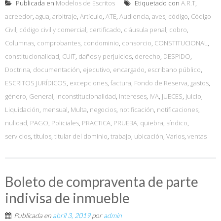
Publicada en
Modelos de Escritos
Etiquetado con
A.R.T
,
acreedor
,
agua
,
arbitraje
,
Artículo
,
ATE
,
Audiencia
,
aves
,
código
,
Código
Civil
,
código civil y comercial
,
certificado
,
cláusula penal
,
cobro
,
Columnas
,
comprobantes
,
condominio
,
consorcio
,
CONSTITUCIONAL
,
constitucionalidad
,
CUIT
,
daños y perjuicios
,
derecho
,
DESPIDO
,
Doctrina
,
documentación
,
ejecutivo
,
encargado
,
escribano público
,
ESCRITOS JURÍDICOS
,
excepciones
,
factura
,
Fondo de Reserva
,
gastos
,
género
,
General
,
inconstitucionalidad
,
intereses
,
IVA
,
JUECES
,
juicio
,
Liquidación
,
mensual
,
Multa
,
negocios
,
notificación
,
notificaciones
,
nulidad
,
PAGO
,
Policiales
,
PRACTICA
,
PRUEBA
,
quiebra
,
síndico
,
servicios
,
títulos
,
titular del dominio
,
trabajo
,
ubicación
,
Varios
,
ventas
Boleto de compraventa de parte
indivisa de inmueble
Publicada en
abril 3, 2019
por
admin