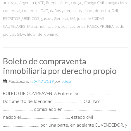
arbitraje
,
Argentina
,
ATE
,
Buenos Aires
,
código
,
Código Civil
,
código civil y
comercial
,
comercio
,
CUIT
,
daños y perjuicios
,
datos
,
derecho
,
DNI
,
ESCRITOS JURÍDICOS
,
gastos
,
General
,
IVA
,
juicio
,
MEDIDAS
CAUTELARES
,
Multa
,
notificación
,
notificaciones
,
PAGO
,
PRUEBA
,
sede
judicial
,
SIDA
,
titular del dominio
Boleto de compraventa
inmobiliaria por derecho propio
Publicada en
abril 3, 2019
por
admin
BOLETO DE COMPRAVENTA Entre el Sr. ………………………
Documento de Identidad………………………, CUIT Nro.:
………………………, domiciliado en …………………………………………,
nacido el………………………………………, estado civil
……………………………, por una parte, en adelante EL VENDEDOR, y