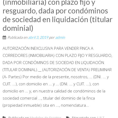
(inmobiliaria) con plazo fijo y
resguardo, dada por condóminos
de sociedad en liquidación (titular
dominial)
Publicada en
abril 3, 2019
por
admin
AUTORIZACIÓN INEXCLUSIVA PARA VENDER FINCA A
CORREDORES (INMOBILIARIA) CON PLAZO FIJO Y RESGUARDO,
DADA POR CONDÓMINOS DE SOCIEDAD EN LIQUIDACIÓN
(TITULAR DOMINIAL).__ (AUTORIZACIÓN DE VENTA) PRELIMINAR
(A- Partes) Por medio de la presente, nosotros, ... (DNI. ... y
CUIT. ...), con domicilio en ... y ... (DNI. ... y CUIT. ...), con
domicilio en ... y, en nuestra calidad de condóminos de la
sociedad comercial ..., titular del dominio de la finca
(propiedad inmueble) sita en ..., nomenclatura...
Publicada en
Modelos de Escritos
Etiquetado con
A.R.T
,