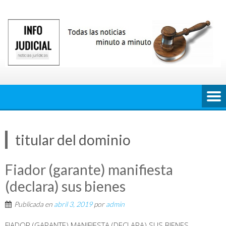
Saltar
al
contenido
titular del dominio
Fiador (garante) manifiesta
(declara) sus bienes
Publicada en
abril 3, 2019
por
admin
FIADOR (GARANTE) MANIFIESTA (DECLARA) SUS BIENES.__ ...