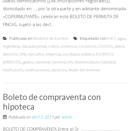
(datos identificatorios [DNI./inscripciones registrales]),
domiciliado en ..., por la otra parte y en adelante denominada
«COPERMUTANTE», celebran este BOLETO DE PERMUTA DE
FINCAS, sujeto a las decl...
Publicada en
Modelos de Escritos
Etiquetado con
A.R.T
,
agua
,
Argentina
,
cláusula penal
,
cobro
,
comercio
,
consorcio
,
COSTAS
,
datos
,
derecho
,
DNI
,
ejecutivo
,
empresa
,
escribano público
,
ESCRITOS
JURÍDICOS
,
gastos
,
General
,
General
,
IVA
,
Nomenclatura Catastral
,
notificación
,
notificaciones
,
servicios
,
titular del dominio
Boleto de compraventa con
hipoteca
Publicada en
abril 3, 2019
por
admin
BOLETO DE COMPRAVENTA Entre el Sr. ………………………………