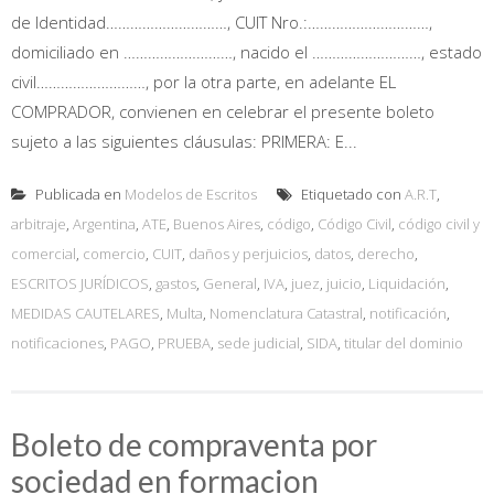
de Identidad…………………………, CUIT Nro.:…………………………,
domiciliado en ………………………, nacido el ………………………, estado
civil………………………, por la otra parte, en adelante EL
COMPRADOR, convienen en celebrar el presente boleto
sujeto a las siguientes cláusulas: PRIMERA: E...
Publicada en
Modelos de Escritos
Etiquetado con
A.R.T
,
arbitraje
,
Argentina
,
ATE
,
Buenos Aires
,
código
,
Código Civil
,
código civil y
comercial
,
comercio
,
CUIT
,
daños y perjuicios
,
datos
,
derecho
,
ESCRITOS JURÍDICOS
,
gastos
,
General
,
IVA
,
juez
,
juicio
,
Liquidación
,
MEDIDAS CAUTELARES
,
Multa
,
Nomenclatura Catastral
,
notificación
,
notificaciones
,
PAGO
,
PRUEBA
,
sede judicial
,
SIDA
,
titular del dominio
Boleto de compraventa por
sociedad en formacion